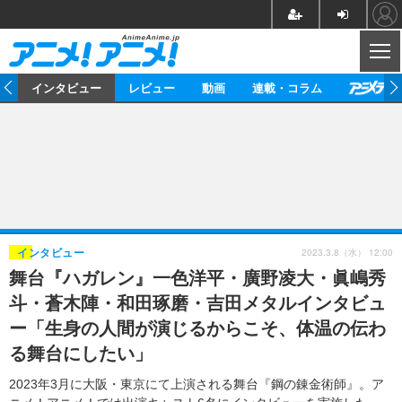
CL
ト
インタビュー
レビュー
動画
連載・コラム
ニュース
アニメ
映画/ドラマ
イベントレポート
マンガ
ノベル
アニメ
映画
インタビュー
音楽
声優
ライブ
舞台
スタッフ
声優
レビュー
2023.3.8（水） 12:00
インタビュー
舞台『ハガレン』一色洋平・廣野凌大・眞嶋秀
ゲーム
グッズ
海外イベント
ビジネス
俳優・タレント
アーティスト
アニメ
実写
動画
斗・蒼木陣・和田琢磨・吉田メタルインタビュ
イベント
海外
ビジネス
書評
イベント
アニメ
映画/ドラマ
連載・コラム
ー「生身の人間が演じるからこそ、体温の伝わ
る舞台にしたい」
ゲーム
座談会
アニメ！アニメ！TV
ABEMA Cafe
2023年3月に大阪・東京にて上演される舞台『鋼の錬金術師』。ア