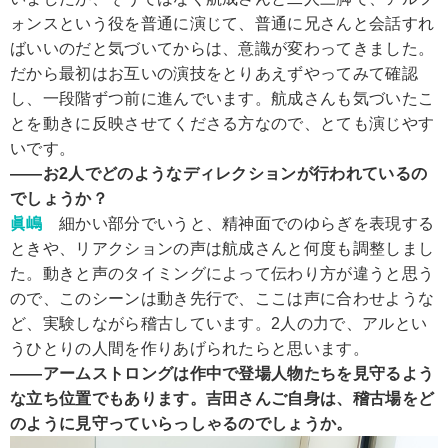
ォンスという役を普通に演じて、普通に兄さんと会話すれ
ばいいのだと気づいてからは、意識が変わってきました。
だから最初はお互いの演技をとりあえずやってみて確認
し、一段階ずつ前に進んでいます。航成さんも気づいたこ
とを動きに反映させてくださる方なので、とても演じやす
いです。
――お2人でどのようなディレクションが行われているの
でしょうか？
眞嶋
細かい部分でいうと、精神面でのゆらぎを表現する
ときや、リアクションの声は航成さんと何度も調整しまし
た。動きと声のタイミングによって伝わり方が違うと思う
ので、このシーンは動き先行で、ここは声に合わせような
ど、実験しながら稽古しています。2人の力で、アルとい
うひとりの人間を作りあげられたらと思います。
――アームストロングは作中で登場人物たちを見守るよう
な立ち位置でもあります。吉田さんご自身は、稽古場をど
のように見守っていらっしゃるのでしょうか。