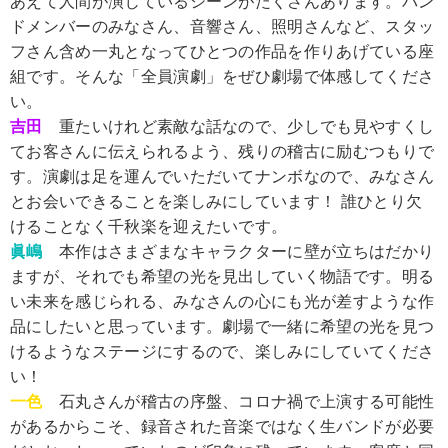
あえて人間が演じているシーンがたくさんあります。バン
ドメンバーのみなさん、音響さん、照明さんなど、スタッ
フさん含め一丸となってひとつの作品を作りあげている座
組です。そんな「全員演劇」をぜひ劇場で体感してくださ
い。
吉田
重たいけれど素敵な話なので、少しでも見やすくし
てお客さんに伝えられるよう、残りの稽古に励むつもりで
す。演劇は足を運んでいただいてナンボなので、みなさん
とお会いできることを楽しみにしています！ 誰ひとり欠
けることなく千秋楽を迎えたいです。
眞嶋
本作はさまざまなキャラクターに壁が立ちはだかり
ますが、それでも希望の光を見出していく物語です。明る
い未来を感じられる、みなさんの心にも光が差すような作
品にしたいと思っています。劇場で一緒に希望の光を見つ
けるようなステージにするので、楽しみにしていてくださ
い！
一色
石丸さんが稽古の序盤、コロナ禍で上演する可能性
があるからこそ、録音された音楽ではなく生バンドが必要