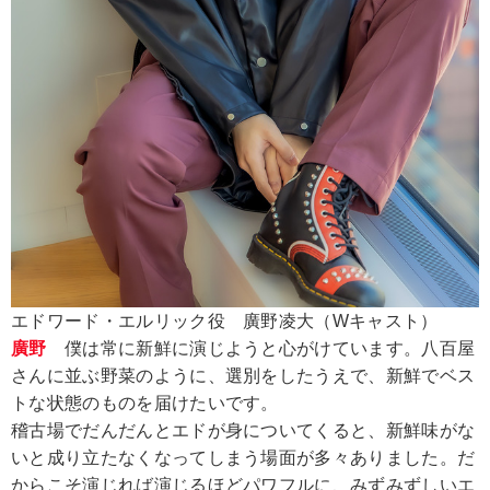
エドワード・エルリック役 廣野凌大（Wキャスト）
廣野
僕は常に新鮮に演じようと心がけています。八百屋
さんに並ぶ野菜のように、選別をしたうえで、新鮮でベス
トな状態のものを届けたいです。
稽古場でだんだんとエドが身についてくると、新鮮味がな
いと成り立たなくなってしまう場面が多々ありました。だ
からこそ演じれば演じるほどパワフルに、みずみずしいエ