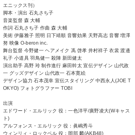
エニックス刊）
脚本・演出 石丸さち子
音楽監督 森 大輔
作詞 石丸さち子 作曲 森 大輔
美術 伊藤雅子 照明 日下靖順 音響効果 天野高志 音響 増澤
努 映像 O-beron inc.
舞台監督 今野健一 ヘアメイク 馮 啓孝 井村祥子 衣裳 渡邊
礼子 小道具 羽鳥健一 殺陣 新田健太
演出助手 高野 玲 制作進行 麻田幹太 宣伝デザイン 山代政
一 グッズデザイン 山代政一 石本寛絵
デザイン協力 石本茂幸 宣伝スタイリング 中西永人(JOE T
OKYO) フォトグラファー TOBI
出演
エドワード・エルリック 役：一色洋平/廣野凌大(Wキャス
ト)
アルフォンス・エルリック 役：眞嶋秀斗
ウィンリィ・ロックベル 役：岡部 麟(AKB48)