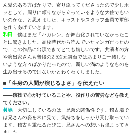
ん愛のある方ばかりで、寄り添ってくださったので少しホ
ッとして。周りに頼りながら立っているような大佐でもい
いのかな、と思えました。キャストやスタッフ全員で軍部
を作りあげていきます。
和田
僕はまだ「ハガレン」が舞台化されていなかったこ
とに驚きました。高校時代から読んでいたマンガだったの
で、この作品に出演できてとても嬉しいです。共演者の方
や演出家さんも普段の2.5次元舞台ではあまりご一緒しな
いような方々ばかりだったので、新しい渦のようなものを
生み出せるのではないかとわくわくしました。
■「生身の人間が演じるよさ」を伝えたい
――演技で心がけていることや、役作りの苦労などを教え
てください。
眞嶋
大切にしているのは、兄弟の関係性です。稽古場で
は兄さんの姿を常に見て、気持ちをしっかり受け取ってい
ます。稽古を重ねるたびに、兄さんへの想いも強まってき
ました。