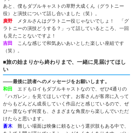
あと、僕もダブルキャストの草野大成くん（グラトニー
役）と演技について話し合いました（笑）。
廣野
メタルさんはグラトニー役じゃないでしょ！ 「グ
ラトニーの演技どうする？」って話しているところ、一回
も見たことないですよ！
吉田
こんな感じで和気あいあいとした楽しい座組です
（笑）。
■旅の始まりから終わりまで、一緒に見届けてほし
い
――最後に読者へのメッセージをお願いします。
和田
エドもロイもダブルキャストなので、ぜひ4通りの
「ハガレン」を見てほしいです。お客さんが客席に入って
からもどんどん成長していく作品だと感じているので、ぜ
ひ一度ならず何度も、さまざまな角度から楽しんでいただ
けたらと思います。
蒼木
難しい場面は映像に頼るという選択肢もある中で、