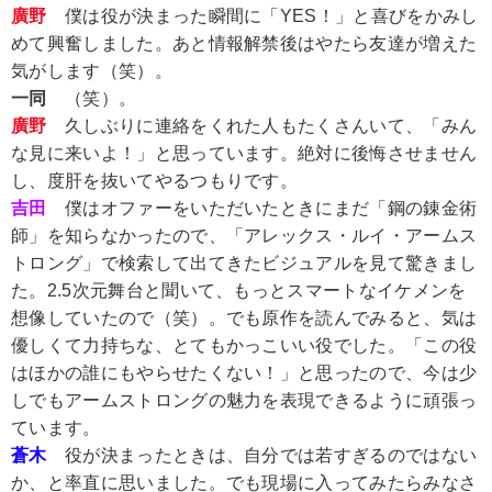
廣野
僕は役が決まった瞬間に「YES！」と喜びをかみし
めて興奮しました。あと情報解禁後はやたら友達が増えた
気がします（笑）。
一同
（笑）。
廣野
久しぶりに連絡をくれた人もたくさんいて、「みん
な見に来いよ！」と思っています。絶対に後悔させません
し、度肝を抜いてやるつもりです。
吉田
僕はオファーをいただいたときにまだ「鋼の錬金術
師」を知らなかったので、「アレックス・ルイ・アームス
トロング」で検索して出てきたビジュアルを見て驚きまし
た。2.5次元舞台と聞いて、もっとスマートなイケメンを
想像していたので（笑）。でも原作を読んでみると、気は
優しくて力持ちな、とてもかっこいい役でした。「この役
はほかの誰にもやらせたくない！」と思ったので、今は少
しでもアームストロングの魅力を表現できるように頑張っ
ています。
蒼木
役が決まったときは、自分では若すぎるのではない
か、と率直に思いました。でも現場に入ってみたらみなさ