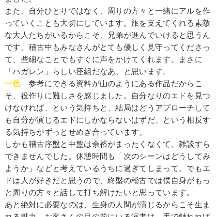
また、自分ひとりではなく、周りの方々と一緒にアルを作
っていくことも大切にしています。旅を支えてくれる素敵
な大人たちがいるからこそ、兄弟が進んでいけると思うん
です。稽古中もみなさんがとても優しく見守ってくださっ
て、些細なことでもすぐに声をかけてくれます。まさに
「ハガレン」らしい座組だなあ、と思います。
一色
参考にできる資料が山のようにある作品だからこ
そ、役作りに難しさを感じました。自分なりのエドを見つ
けなければ、という気持ちと、結局はどうアプローチして
も自分が演じるエドにしかならないはずだ、という相反す
る気持ちがずっとせめぎ合っています。
しかも稽古序盤と中盤は余裕がまったくなくて、雑談すら
できませんでした。休憩時間も「次のシーンはどうしてみ
ようか」などと考えているうちに過ぎてしまって。でもエ
ドは人が好きだと思うので、終盤の稽古では僕自身がもっ
と周りの方々と話して打ち解けたいと思っています。
あと絶対に必要なのは、生身の人間が演じるからこそ生ま
れる魅力。お客さんの目の前にいる演者は、手で触れれば