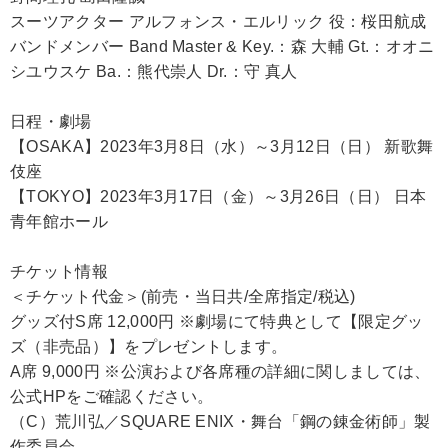
スーツアクター アルフォンス・エルリック 役：桜田航成
バンドメンバー Band Master & Key.：森 大輔 Gt.：オオニ
シユウスケ Ba.：熊代崇人 Dr.：守 真人
日程・劇場
【OSAKA】2023年3月8日（水）～3月12日（日） 新歌舞
伎座
【TOKYO】2023年3月17日（金）～3月26日（日） 日本
青年館ホール
チケット情報
＜チケット代金＞(前売・当日共/全席指定/税込)
グッズ付S席 12,000円 ※劇場にて特典として【限定グッ
ズ（非売品）】をプレゼントします。
A席 9,000円 ※公演および各席種の詳細に関しましては、
公式HPをご確認ください。
（C）荒川弘／SQUARE ENIX・舞台「鋼の錬金術師」製
作委員会