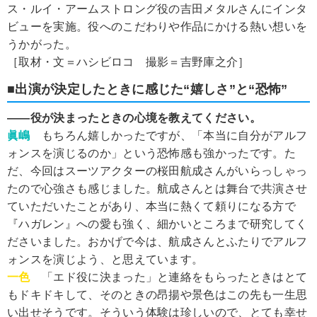
ス・ルイ・アームストロング役の吉田メタルさんにインタ
ビューを実施。役へのこだわりや作品にかける熱い想いを
うかがった。
［取材・文＝ハシビロコ 撮影＝吉野庫之介］
■出演が決定したときに感じた“嬉しさ”と“恐怖”
――役が決まったときの心境を教えてください。
眞嶋
もちろん嬉しかったですが、「本当に自分がアルフ
ォンスを演じるのか」という恐怖感も強かったです。た
だ、今回はスーツアクターの桜田航成さんがいらっしゃっ
たので心強さも感じました。航成さんとは舞台で共演させ
ていただいたことがあり、本当に熱くて頼りになる方で
『ハガレン』への愛も強く、細かいところまで研究してく
ださいました。おかげで今は、航成さんとふたりでアルフ
ォンスを演じよう、と思えています。
一色
「エド役に決まった」と連絡をもらったときはとて
もドキドキして、そのときの昂揚や景色はこの先も一生思
い出せそうです。そういう体験は珍しいので、とても幸せ