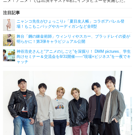
ニメ！アニメ！では出演キャスト6名にインタビューを実施した。
注目記事
ニャンコ先生がひょっこり♪「夏目友人帳」コラボアパレル登
場！もこもこバッグやカーディガンなど全8型
舞台「鋼の錬金術師」ウィンリィやスカー、ブラッドレイの姿が
明らかに！第3弾キャラビジュアル公開
神谷浩史さんと“アニメのしごと”を深掘り！ DMM pictures、学生
向けセミナー＆交流会を8/31開催――“現場×ビジネス”を一夜でキ
ャッチ