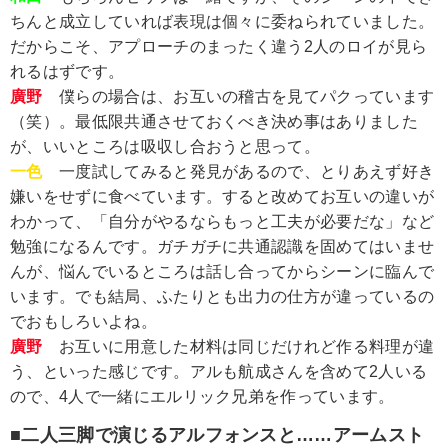
ちんと成立していれば表現は個々に委ねられていました。
だからこそ、アプローチのまったく違う2人のロイが見ら
れるはずです。
廣野
僕らの場合は、お互いの稽古を見てパクっています
（笑）。最低限共通させておくべき決め事はありました
が、いいところは吸収し合おうと思って。
一色
一度試してみると発見があるので、とりあえず好き
嫌いをせずに食べています。すると改めてお互いの違いが
わかって、「自分がやるならもっと工夫が必要だな」など
勉強になるんです。ガチガチに共通認識を固めてはいませ
んが、悩んでいるところは話し合ってからシーンに臨んで
います。でも結局、ふたりとも出力の仕方が違っているの
でおもしろいよね。
廣野
お互いに用意した材料は同じだけれど作る料理が違
う、といった感じです。アルも航成さんを含めて2人いる
ので、4人で一緒にエルリック兄弟を作っています。
■二人三脚で演じるアルフォンスと……アームスト