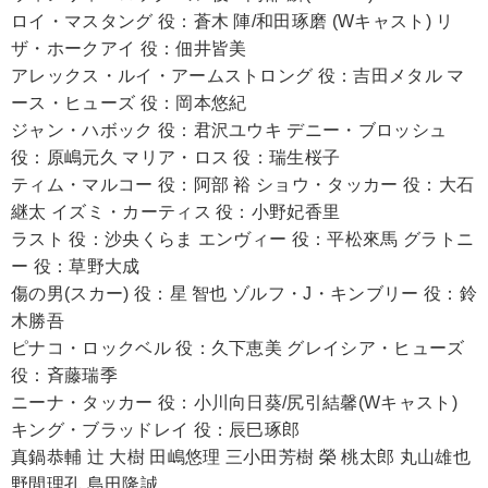
ロイ・マスタング 役：蒼木 陣/和田琢磨 (Wキャスト) リ
ザ・ホークアイ 役：佃井皆美
アレックス・ルイ・アームストロング 役：吉田メタル マ
ース・ヒューズ 役：岡本悠紀
ジャン・ハボック 役：君沢ユウキ デニー・ブロッシュ
役：原嶋元久 マリア・ロス 役：瑞生桜子
ティム・マルコー 役：阿部 裕 ショウ・タッカー 役：大石
継太 イズミ・カーティス 役：小野妃香里
ラスト 役：沙央くらま エンヴィー 役：平松來馬 グラトニ
ー 役：草野大成
傷の男(スカー) 役：星 智也 ゾルフ・J・キンブリー 役：鈴
木勝吾
ピナコ・ロックベル 役：久下恵美 グレイシア・ヒューズ
役：斉藤瑞季
ニーナ・タッカー 役：小川向日葵/尻引結馨(Wキャスト)
キング・ブラッドレイ 役：辰巳琢郎
真鍋恭輔 辻 大樹 田嶋悠理 三小田芳樹 榮 桃太郎 丸山雄也
野間理孔 島田隆誠