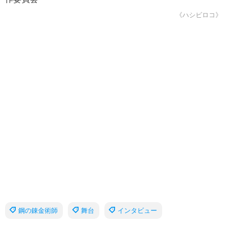
《ハシビロコ》
鋼の錬金術師
舞台
インタビュー