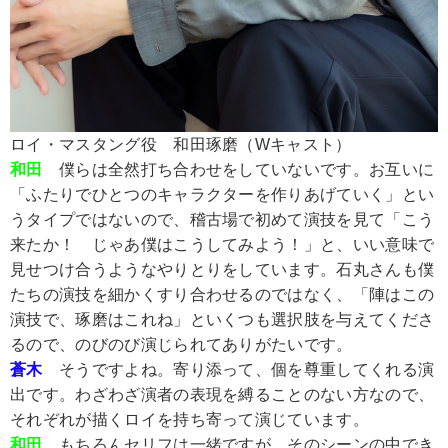
ロイ・マスタング役 和田琢磨（Wキャスト）
和田
僕らは全然打ち合わせをしていないです。お互いに
「ふたりでひとつのキャラクターを作りあげていく」とい
うタイプではないので、稽古場で初めて演技を見て「こう
来たか！ じゃあ僕はこうしてみよう！」と、いい意味で
見せつけ合うようなやりとりをしています。石丸さんも僕
たちの演技を細かくすり合わせるのではなく、「陣はこの
演技で、琢磨はこれね」といくつも選択肢を与えてくださ
るので、のびのび演じられてありがたいです。
蒼木
そうですよね。寄り添って、個を尊重してくれる演
出です。わざわざ演者の表現を縛ることのない方なので、
それぞれが描くロイを持ち寄って演じています。
和田
もちろんセリフは一緒ですが、そのシーンの中でき