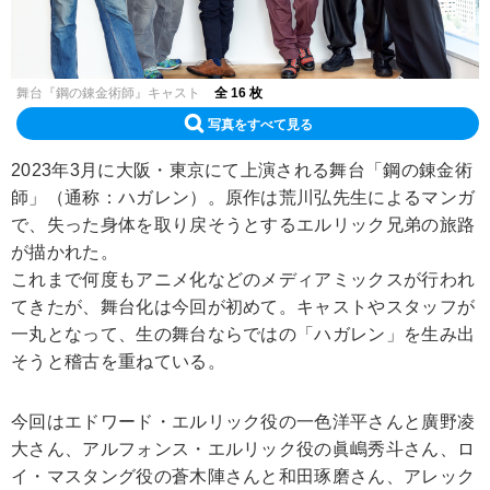
舞台『鋼の錬金術師』キャスト
全 16 枚
写真をすべて見る
2023年3月に大阪・東京にて上演される舞台「鋼の錬金術
師」（通称：ハガレン）。原作は荒川弘先生によるマンガ
で、失った身体を取り戻そうとするエルリック兄弟の旅路
が描かれた。
これまで何度もアニメ化などのメディアミックスが行われ
てきたが、舞台化は今回が初めて。キャストやスタッフが
一丸となって、生の舞台ならではの「ハガレン」を生み出
そうと稽古を重ねている。
今回はエドワード・エルリック役の一色洋平さんと廣野凌
大さん、アルフォンス・エルリック役の眞嶋秀斗さん、ロ
イ・マスタング役の蒼木陣さんと和田琢磨さん、アレック