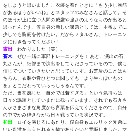
をしようと思いました。衣装を着たときに「もう少し胸筋
があるほうがいいね」とスタッフのみなさんと話して。そ
のほうが上に立つ人間の威厳や強さのようなものが出ると
思ったんです。僕自身の新しい課題としては、本番までに
少しでも胸筋を付けたい。だからメタルさん、トレーニン
グに付き合ってください！
吉田
わかりました（笑）。
蒼木
ぜひ一緒に軍部トレーニングを！ あと、演出の石
丸さんが、細部まで演出をしてくださっているので、僕も
信じてついていきたいと思っています。お芝居のことはも
ちろん、衣装や音ひとつに関しても「より生っぽいもの
を」とこだわっていらっしゃるんです。
ただ、当初感じた「自分では若すぎる」という気持ちは
日々の課題としていまだに残っています。それでも石丸さ
んがさまざまな角度から言葉を伝えてくださるので、自分
の中でかみ砕きながら日々戦っている状況です。
和田
ロイを演じるにあたり、僕自身もエルリック兄弟に
いい刺激を与えられる人物でありたいと意識しました。マ