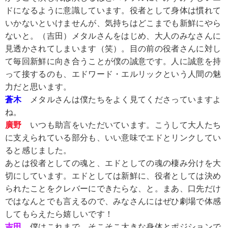
ドになるように意識しています。役者として身体は慣れて
いかないといけませんが、気持ちはどこまでも新鮮にやら
ないと。（吉田）メタルさんをはじめ、大人のみなさんに
見透かされてしまいます（笑）。目の前の役者さんに対し
て毎回新鮮に向き合うことが僕の誠意です。人に誠意を持
って接するのも、エドワード・エルリックという人間の魅
力だと思います。
蒼木
メタルさんは僕たちをよく見てくださっていますよ
ね。
廣野
いつも助言をいただいています。こうして大人たち
に支えられている部分も、いい意味でエドとリンクしてい
ると感じました。
あとは役者としての魂と、エドとしての魂の棲み分けを大
切にしています。エドとしては新鮮に、役者としては決め
られたことをクレバーにできたらな、と。まあ、口先だけ
ではなんとでも言えるので、みなさんにはぜひ劇場で体感
してもらえたら嬉しいです！
吉田
僕はこれまで、そこそこ大きな身体とポジションで