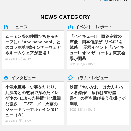
NEWS CATEGORY
ニュース
イベント・レポート
ムーミン谷の仲間たちをモチ
「ハイキュー!!」西谷夕役の
ーフに♪「une nana cool」と
声優・岡本信彦が”リベロ”を
のコラボ第4弾インナーウェア
体感！ 展示イベント「ハイキ
やルームウェアが登場！
ュー!! オン ザ コート」東京会
場が開幕
2026.8.8(土) 20:30
2026.8.7(金) 18:20
インタビュー
コラム・レビュー
小清水亜美 史実をたどり、
映画「ちいかわ」は大人もハ
共演者との芝居で深めたドレ
マる傑作!「原作は東野圭
ゲネの“止まった時間”と“繊細
吾?」の声も飛び交う仕掛けが
な強さ” TVアニメ「天幕の
満載
ジャードゥーガル」インタビ
2026.8.8(土) 10:45
ュー（８）
2026.8.3(月) 18:00