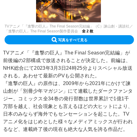
TVアニメ「『進撃の巨人』The Final Season完結編」（C）諫山創・講談社／
「進撃の巨人」The Final Season製作委員会
全 2 枚
写真をすべて見る
TVアニメ「『進撃の巨人』The Final Season完結編」が
前後編の2部構成で放送されることが決定した。前編は、
NHK総合にて2023年3月3日24時25分よりスペシャル放送
される。あわせて最新のPVも公開された。
『進撃の巨人』の原作は、2009年から2021年にかけて諫
山創が「別冊少年マガジン」にて連載したダークファンタ
ジー。コミックス全34巻の発行部数は世界累計で1億1千
万部を越え、社会現象とも言えるほどの大ヒットにより、
日本のみならず海外でもセンセーションを起こした。TV
アニメ化をはじめとした様々なメディアミックスが行われ
るなど、連載終了後の現在も絶大な人気を誇る作品だ。