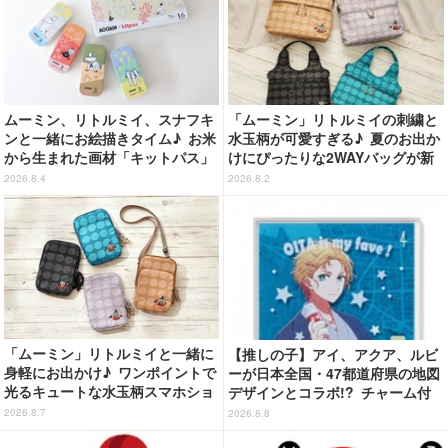
ムーミン、リトルミイ、スナフキ
「ムーミン」リトルミイの刺繍と
ンと一緒にお絵描きタイム♪ お米
水玉柄が可愛すぎる♪ 夏のお出か
から生まれた画材「キットパス」
けにぴったりな2WAYバッグが新
コラボ登場【8月9日（ムーミンの
登場
2026.8.4
2026.8.2
日）より発売】
「ムーミン」リトルミイと一緒に
【推しの子】アイ、アクア、ルビ
身軽にお出かけ♪ ワンポイントで
ーが日本全国・47都道府県の地図
光るキュートな水玉柄スマホショ
デザインとコラボ!? チャーム付
ルダーが新登場！
ピンバッジに♪
2026.8.7
2026.8.8