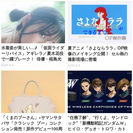
登場
並んだ姿にキュン☆
水着姿が美しい…♪ 「仮面ライダ
夏アニメ「さよならララ」OP映
ーリバイス」アギレラ／夏木花役
像のメイキング公開！ セル画の
で一躍ブレーク！ 俳優・椛島光
撮影現場に密着
の2nd写真集が予約開始
2026.8.6
2026.8.8
「くまのプーさん」×サマンサタ
“任務了解”、“行くよ、サンドロ
バサ「クラシック プー」コレク
ック”「新機動戦記ガンダムＷ」
ション発売！原作デビュー100周
ヒイロ・デュオ・トロワ・カト