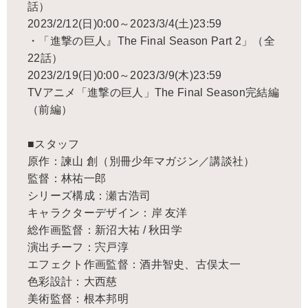
話）
2023/2/12(日)0:00～2023/3/4(土)23:59
・「進撃の巨人』The Final Season Part 2」（全
22話）
2023/2/19(日)0:00～2023/3/9(木)23:59
TVアニメ「進撃の巨人」The Final Season完結編
（前編）
■スタッフ
原作：諫山 創（別冊少年マガジン／講談社）
監督：林祐一郎
シリーズ構成：瀬古浩司
キャラクターデザイン：岸 友洋
総作画監督：新沼大祐 / 秋田学
演出チーフ：宍戸淳
エフェクト作画監督：酒井智史、古俣太一
色彩設計：大西慈
美術監督：根本邦明