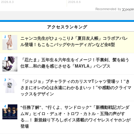
年記念でハンドバッグや財布など
ル・五飛の声がする…！ 新規録
2026.8.3
2026.8.6
全6種が登場
り下ろしボイス搭載のワイヤレス
Recommended by
イヤホンが登場
アクセスランキング
ニャンコ先生がひょっこり♪「夏目友人帳」コラボアパレ
ル登場！もこもこバッグやカーディガンなど全8型
「忍たま」五年生＆六年生をイメージ！手裏剣、髪を結う
仕草…和の趣を感じさせる「MAYLA」パンプス
「ジョジョ」ブチャラティのカリスマTシャツ登場ッ！“き
さまにオレの心は永遠にわかるまいッ！”や感動のクライマ
ックスをデザイン
“任務了解”、“行くよ、サンドロック”「新機動戦記ガンダ
ムＷ」ヒイロ・デュオ・トロワ・カトル・五飛の声がす
る…！ 新規録り下ろしボイス搭載のワイヤレスイヤホンが
登場