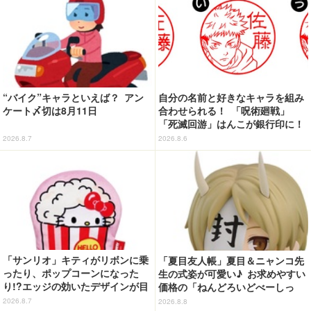
“バイク”キャラといえば？ アン
自分の名前と好きなキャラを組み
ケート〆切は8月11日
合わせられる！ 「呪術廻戦」
「死滅回游」はんこが銀行印に！
虎杖悠仁、乙骨憂太ら16キャラ追
2026.8.7
2026.8.6
加で全104種
「サンリオ」キティがリボンに乗
「夏目友人帳」夏目＆ニャンコ先
ったり、ポップコーンになった
生の式姿が可愛い♪ お求めやすい
り!?エッジの効いたデザインが目
価格の「ねんどろいどべーしっ
を引く♪ トートバッグやポーチが
く」から登場！ ちんまい二人が
2026.8.7
2026.8.8