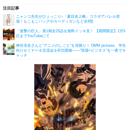
注目記事
ニャンコ先生がひょっこり♪「夏目友人帳」コラボアパレル登
場！もこもこバッグやカーディガンなど全8型
「進撃の巨人」第1期全25話を無料イッキ見！ 【期間限定】2月5
日までYouTubeにて
神谷浩史さんと“アニメのしごと”を深掘り！ DMM pictures、学生
向けセミナー＆交流会を8/31開催――“現場×ビジネス”を一夜でキ
ャッチ