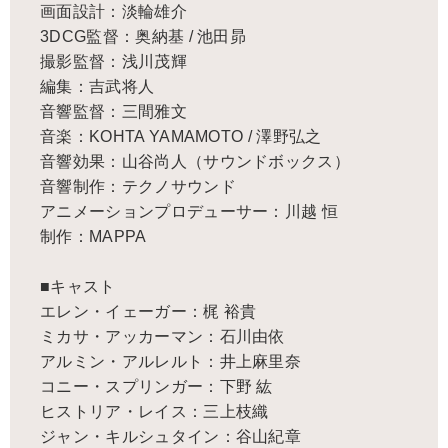
画面設計：淡輪雄介
3DCG監督：奥納基 / 池田昴
撮影監督：浅川茂輝
編集：吉武将人
音響監督：三間雅文
音楽：KOHTA YAMAMOTO / 澤野弘之
音響効果：山谷尚人（サウンドボックス）
音響制作：テクノサウンド
アニメーションプロデューサー：川越 恒
制作：MAPPA
■キャスト
エレン・イェーガー：梶 裕貴
ミカサ・アッカーマン：石川由依
アルミン・アルレルト：井上麻里奈
コニー・スプリンガー：下野 紘
ヒストリア・レイス：三上枝織
ジャン・キルシュタイン：谷山紀章