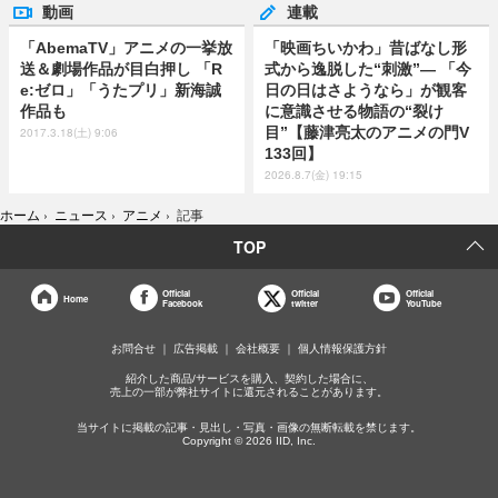
動画
連載
「AbemaTV」アニメの一挙放
「映画ちいかわ」昔ばなし形
送＆劇場作品が目白押し 「R
式から逸脱した“刺激”― 「今
e:ゼロ」「うたプリ」新海誠
日の日はさようなら」が観客
作品も
に意識させる物語の“裂け
目”【藤津亮太のアニメの門V
2017.3.18(土) 9:06
133回】
2026.8.7(金) 19:15
ホーム
›
ニュース
›
アニメ
›
記事
TOP
Official
Official
Official
Home
Facebook
twitter
YouTube
お問合せ
広告掲載
会社概要
個人情報保護方針
紹介した商品/サービスを購入、契約した場合に、
売上の一部が弊社サイトに還元されることがあります。
当サイトに掲載の記事・見出し・写真・画像の無断転載を禁じます。
Copyright © 2026 IID, Inc.