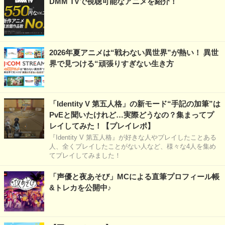
DMM TVで視聴可能なアニメを紹介！
2026年夏アニメは“戦わない異世界”が熱い！ 異世
界で見つける“頑張りすぎない生き方
「Identity V 第五人格」の新モード“手記の加筆”は
PvEと聞いたけれど…実際どうなの？集まってプ
レイしてみた！【プレイレポ】
『Identity V 第五人格』が好きな人やプレイしたことある
人、全くプレイしたことがない人など、様々な4人を集め
てプレイしてみました！
「声優と夜あそび」MCによる直筆プロフィール帳
&トレカを公開中♪