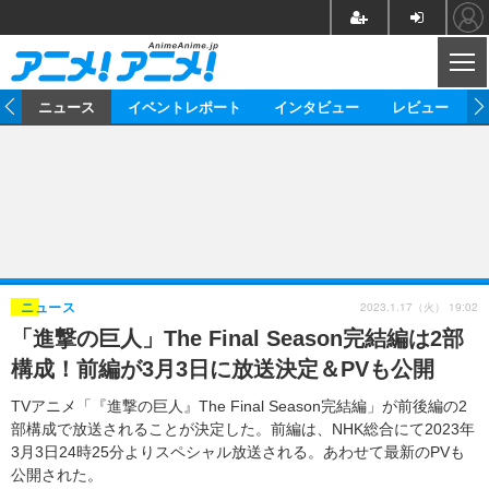
CL
ム
ニュース
イベントレポート
インタビュー
レビュー
ニュース
アニメ
映画/ドラマ
イベントレポート
マンガ
ノベル
アニメ
映画
インタビュー
音楽
声優
ライブ
舞台
スタッフ
声優
レビュー
2023.1.17（火） 19:02
ニュース
「進撃の巨人」The Final Season完結編は2部
ゲーム
グッズ
海外イベント
ビジネス
俳優・タレント
アーティスト
アニメ
実写
動画
構成！前編が3月3日に放送決定＆PVも公開
イベント
海外
ビジネス
書評
イベント
アニメ
映画/ドラマ
連載・コラム
TVアニメ「『進撃の巨人』The Final Season完結編」が前後編の2
部構成で放送されることが決定した。前編は、NHK総合にて2023年
ゲーム
座談会
アニメ！アニメ！TV
ABEMA Cafe
3月3日24時25分よりスペシャル放送される。あわせて最新のPVも
公開された。