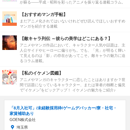
が蘇る――平成・昭和を彩ったアニメを振り返る連載コラム。
【おすすめマンガ手帖】
まだアニメ化されてはいないけれどぜひ読んでほしいおすすめ
マンガを紹介する連載
【敵キャラ列伝 ～彼らの美学はどこにある？】
アニメやマンガ作品において、キャラクター人気や話題は、主
人公サイドやヒーローに偏りがち。でも、「光」が明るく輝い
て見えるのは「影」の存在があってこそ。敵キャラの魅力に迫
るコラム連載。
【私のイケメン図鑑】
アニメやマンガのキャラクターに恋したことはありますか？世
間で話題になっているキャラクター、または筆者の独断と偏見
で“イケメン”をピックアップ！ イケメンの魅力をご紹介♪
「8月入社可」/未経験採用枠/ゲームデバッカー/寮・社宅・
家賃補助あり
GOEN株式会社
埼玉県