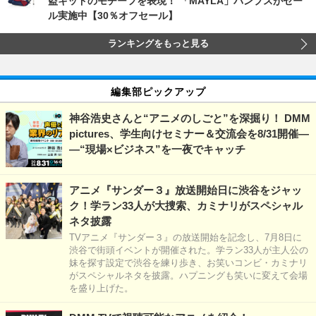
盗キッドのモチーフを表現！ 「MAYLA」パンプスがセー
ル実施中【30％オフセール】
ランキングをもっと見る
編集部ピックアップ
神谷浩史さんと“アニメのしごと”を深掘り！ DMM
pictures、学生向けセミナー＆交流会を8/31開催―
―“現場×ビジネス”を一夜でキャッチ
アニメ『サンダー３』放送開始日に渋谷をジャッ
ク！学ラン33人が大捜索、カミナリがスペシャル
ネタ披露
TVアニメ『サンダー３』の放送開始を記念し、7月8日に
渋谷で街頭イベントが開催された。学ラン33人が主人公の
妹を探す設定で渋谷を練り歩き、お笑いコンビ・カミナリ
がスペシャルネタを披露。ハプニングも笑いに変えて会場
を盛り上げた。