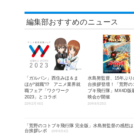
編集部おすすめのニュース
「ガルパン」西住みほ＆ま
水島努監督、15年ぶり
ほが“就職”!? アニメ業界就
台挨拶登壇！「荒野の
職フェア「ワクワーク
ブキ飛行隊」MX4D版
2023」とコラボ
映会が開催
22年2月16日
20年8月25日
「荒野のコトブキ飛行隊 完全版」水島努監督の感想は
台挨拶レポ
20年9月4日