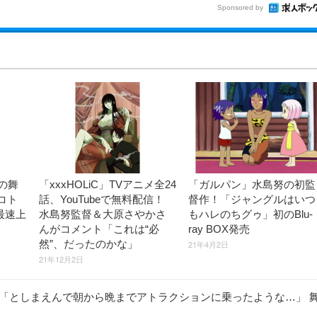
Sponsored by
の舞
「xxxHOLiC」TVアニメ全24
「ガルパン」水島努の初監
コト
話、YouTubeで無料配信！
督作！「ジャングルはいつ
最速上
水島努監督＆大原さやかさ
もハレのちグゥ」初のBlu-
んがコメント「これは“必
ray BOX発売
然”、だったのかな」
21年4月2日
21年12月2日
「としまえんで朝から晩までアトラクションに乗ったような…」 