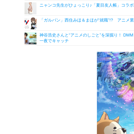
ニャンコ先生がひょっこり♪「夏目友人帳」コラボ
「ガルパン」西住みほ＆まほが“就職”!? アニメ
神谷浩史さんと“アニメのしごと”を深掘り！ DMM p
一夜でキャッチ