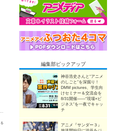
編集部ピックアップ
神谷浩史さんと“アニメ
のしごと”を深掘り！
DMM pictures、学生向
けセミナー＆交流会を
8/31開催――“現場×ビ
ジネス”を一夜でキャッ
チ
ナルアニメ「終末トレインどこへいく？」安済知佳演じる主人公の情報明らかに！7月30日に特番放送も
送る
アニメ『サンダー３』
放送開始日に渋谷をジ