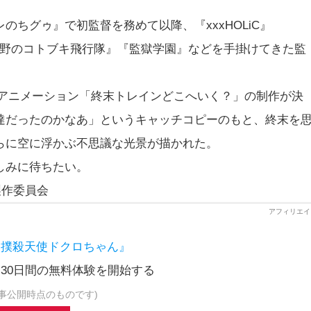
ちグゥ』で初監督を務めて以降、『xxxHOLiC』
『荒野のコトブキ飛行隊』『監獄学園』などを手掛けてきた監
Vアニメーション「終末トレインどこへいく？」の制作が決
達だったのかなあ」というキャッチコピーのもと、終末を
らに空に浮かぶ不思議な光景が描かれた。
しみに待ちたい。
製作委員会
『撲殺天使ドクロちゃん』
30日間の無料体験を開始する
事公開時点のものです)