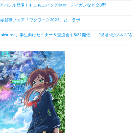
アパレル登場！もこもこバッグやカーディガンなど全8型
業界就職フェア「ワクワーク2023」とコラボ
ictures、学生向けセミナー＆交流会を8/31開催――“現場×ビジネス”を