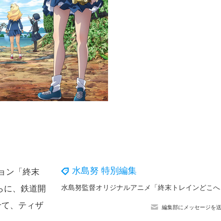
水島努 特別編集
ョン「終末
水島努監督オリジ
らに、鉄道開
せて、ティザ
編集部にメッセージを