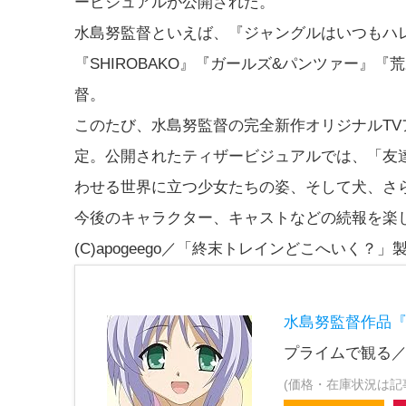
ービジュアルが公開された。
水島努監督といえば、『ジャングルはいつもハレの
『SHIROBAKO』『ガールズ&パンツァー』
督。
このたび、水島努監督の完全新作オリジナルT
定。公開されたティザービジュアルでは、「友
わせる世界に立つ少女たちの姿、そして犬、さ
今後のキャラクター、キャストなどの続報を楽
(C)apogeego／「終末トレインどこへいく？」
水島努監督作品
プライムで観る／
(価格・在庫状況は記