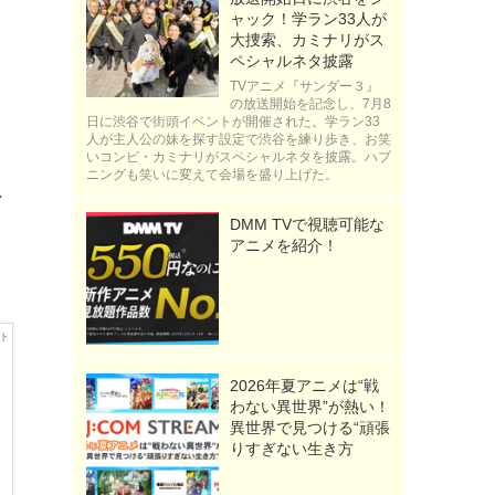
ャック！学ラン33人が
大捜索、カミナリがス
ペシャルネタ披露
TVアニメ『サンダー３』
の放送開始を記念し、7月8
日に渋谷で街頭イベントが開催された。学ラン33
人が主人公の妹を探す設定で渋谷を練り歩き、お笑
いコンビ・カミナリがスペシャルネタを披露。ハプ
ニングも笑いに変えて会場を盛り上げた。
思
DMM TVで視聴可能な
アニメを紹介！
2026年夏アニメは“戦
わない異世界”が熱い！
異世界で見つける“頑張
りすぎない生き方