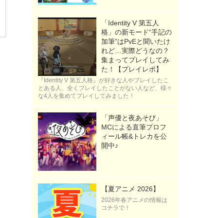
「Identity V 第五人
格」の新モード“手記の
加筆”はPvEと聞いたけ
》
れど…実際どうなの？
集まってプレイしてみ
た！【プレイレポ】
『Identity V 第五人格』が好きな人やプレイしたこ
とある人、全くプレイしたことがない人など、様々
な4人を集めてプレイしてみました！
「声優と夜あそび」
MCによる直筆プロフ
ィール帳&トレカを公
開中♪
【夏アニメ 2026】
2026年春アニメの情報は
コチラで！