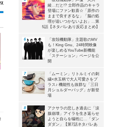
綾…だと!? 士郎作品のキャラ
登場にファン歓喜☆「原作の
ままで良すぎるな」「脳の処
理が追いつかないよお」…第
5話【ネタバレあり反応まとめ】
「攻殻機動隊」主題歌のMV
も！King Gnu、24時間映像
が楽しめるYouTube新機能
「ステーション」ページを公
開
「ムーミン」リトルミイの刺
繍×水玉柄で大人可愛さをプ
ラス♪ 機能性も抜群な「三日
月ショルダーバッグ」が新登
場
アクサラの悲しき過去に「涙
腺崩壊」アイラを生き返らせ
舞
ようと自らを犠牲に…「ダン
ダダン」【第7話ネタバレあ