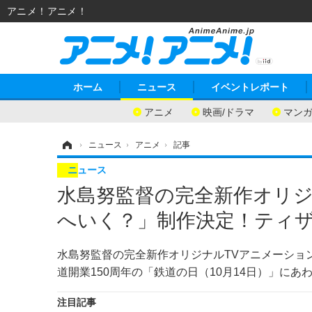
アニメ！アニメ！
ホーム
ニュース
イベントレポート
アニメ
映画/ドラマ
マン
ホーム
›
ニュース
›
アニメ
›
記事
ニュース
水島努監督の完全新作オリジ
へいく？」制作決定！ティ
水島努監督の完全新作オリジナルTVアニメーショ
道開業150周年の「鉄道の日（10月14日）」に
注目記事