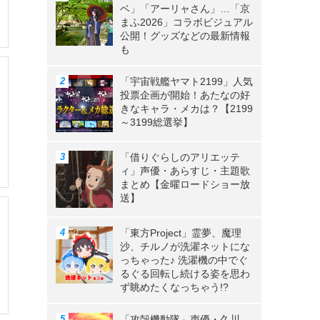
ベ」「アーリャさん」…「京
まふ2026」コラボビジュアル
公開！グッズなどの最新情報
も
「宇宙戦艦ヤマト2199」人気
投票企画が開始！あたなの好
きなキャラ・メカは？【2199
～3199総選挙】
「借りぐらしのアリエッテ
ィ」声優・あらすじ・主題歌
まとめ【金曜ロードショー放
送】
「東方Project」霊夢、魔理
沙、チルノが洗濯ネットにな
っちゃった♪ 洗濯機の中でぐ
るぐる回転し続ける姿を思わ
ず眺めたくなっちゃう!?
「攻殻機動隊」声優・久川