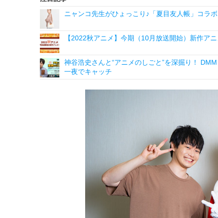
ニャンコ先生がひょっこり♪「夏目友人帳」コラボ
【2022秋アニメ】今期（10月放送開始）新作ア
神谷浩史さんと“アニメのしごと”を深掘り！ DMM p
一夜でキャッチ