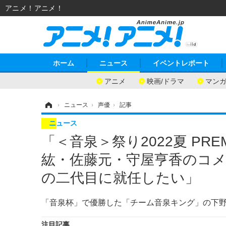
アニメ！アニメ！
ホーム
ニュース
イベントレポート
アニメ
映画/ドラマ
マン
ホーム
›
ニュース
›
声優
›
記事
ニュース
「＜音泉＞祭り2022夏 PR
紘・佐藤元・守屋亨香のコ
の二代目に就任したい」
「音泉杯」で優勝した「チーム音泉キング」の下
注目記事