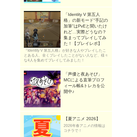
「Identity V 第五人
格」の新モード“手記の
加筆”はPvEと聞いたけ
れど…実際どうなの？
集まってプレイしてみ
た！【プレイレポ】
『Identity V 第五人格』が好きな人やプレイしたこ
とある人、全くプレイしたことがない人など、様々
な4人を集めてプレイしてみました！
「声優と夜あそび」
MCによる直筆プロフ
ィール帳&トレカを公
開中♪
【夏アニメ 2026】
2026年春アニメの情報は
？
コチラで！