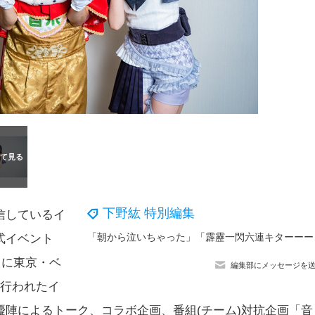
下野紘 特別編集
信しているイ
「朝から泣いちゃっ
式イベント
4日に東京・ベ
編集部にメッセージを
て行われたイ
陣によるトーク、コラボ企画、番組(チーム)対抗企画「音