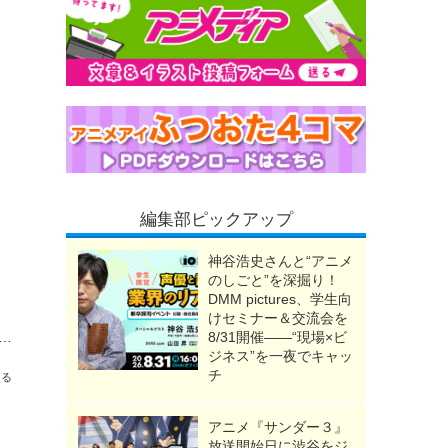
編集部ピックアップ
神谷浩史さんと“アニメ
のしごと”を深掘り！
DMM pictures、学生向
けセミナー＆交流会を
た」「霹靂一閃六連キターーー」善逸＆じいちゃんのエピソード回は必見！「鬼滅の刃」再放送第十七話【ネタバレあり反応まとめ】
8/31開催――“現場×ビ
ジネス”を一夜でキャッ
チ
送る
アニメ『サンダー３』
放送開始日に渋谷をジ