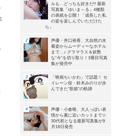
ルも…どっちも好きだ!! 最新
で
写真集「ゆいま～る」4種類
の表紙を公開！「成長した私
ミ
の姿を楽しんでいただけた
ら」
声優・井口裕香、大自然の水
着姿からムーディーなホテル
叶
まで…♪ グラマラス＆妖艶
な“今”を切り取り！3冊目写真
集が発売中
「映画ちいかわ」で話題！ セ
り
イレーン役・鈴木みのりが歩
んできた“歌姫”の軌跡
企
声優・小倉唯、大人っぽい表
情から素に近いカットまで☆
30代初となる最新写真集が9
月18日発売