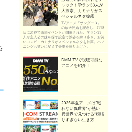
ャック！学ラン33人が
わ
大捜索、カミナリがス
ペシャルネタ披露
TVアニメ『サンダー３』
の放送開始を記念し、7月8
日に渋谷で街頭イベントが開催された。学ラン33
人が主人公の妹を探す設定で渋谷を練り歩き、お笑
！
いコンビ・カミナリがスペシャルネタを披露。ハプ
ニングも笑いに変えて会場を盛り上げた。
を
DMM TVで視聴可能な
アニメを紹介！
2026年夏アニメは“戦
わない異世界”が熱い！
異世界で見つける“頑張
りすぎない生き方