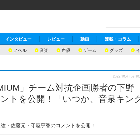
インタビュー
レビュー
動画
連載・コラム
ガ
ノベル
音楽
声優
ゲーム
グッズ
2022.10.4 Tue 10
EMIUM」チーム対抗企画勝者の下野
メントを公開！「いつか、音泉キン
野紘・佐藤元・守屋亨香のコメントを公開！