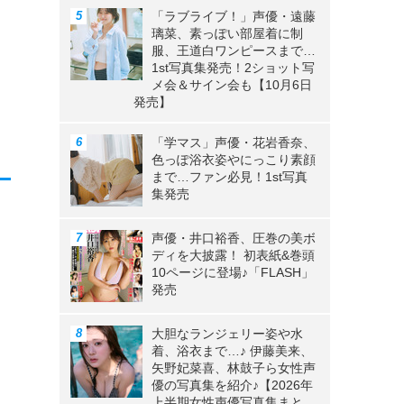
「ラブライブ！」声優・遠藤
も
璃菜、素っぽい部屋着に制
タ
服、王道白ワンピースまで…
1st写真集発売！2ショット写
メ会＆サイン会も【10月6日
発売】
「学マス」声優・花岩香奈、
色っぽ浴衣姿やにっこり素顔
まで…ファン必見！1st写真
集発売
声優・井口裕香、圧巻の美ボ
ディを大披露！ 初表紙&巻頭
10ページに登場♪「FLASH」
発売
大胆なランジェリー姿や水
着、浴衣まで…♪ 伊藤美来、
矢野妃菜喜、林鼓子ら女性声
優の写真集を紹介♪【2026年
上半期女性声優写真集まと