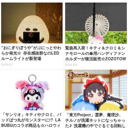
“おにぎりぼうや”がぷにっとやわ
緊急再入荷！キティ＆クロミ＆シ
らか発光☆ 存在感抜群なのLED
ナモロールの傘用ハンディファン
ルームライトが新登場
ホルダーが復活販売☆ZOZOTOW
Nにて
2026.8.7
2026.8.6
「サンリオ」キティやクロミ、バ
「東方Project」霊夢、魔理沙、
ッドばつ丸がモンスターに!? LA
チルノが洗濯ネットになっちゃっ
BUBUのコラボ商品も☆ハロウィ
た♪ 洗濯機の中でぐるぐる回転し