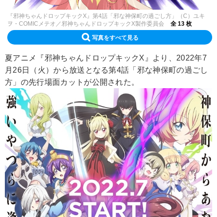
『邪神ちゃんドロップキックX』第4話「邪な神保町の過ごし方」（C）ユキ
ヲ・COMICメテオ／邪神ちゃんドロップキックX製作委員会
全 13 枚
写真をすべて見る
夏アニメ『邪神ちゃんドロップキックX』より、2022年7
月26日（火）から放送となる第4話「邪な神保町の過ごし
方」の先行場面カットが公開された。