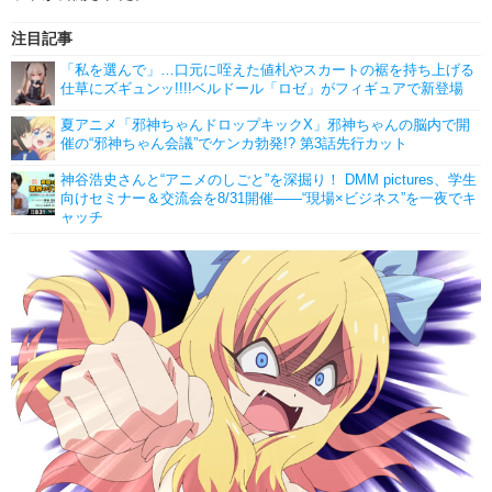
注目記事
「私を選んで」…口元に咥えた値札やスカートの裾を持ち上げる
仕草にズギュンッ!!!!ベルドール「ロゼ」がフィギュアで新登場
夏アニメ「邪神ちゃんドロップキックX」邪神ちゃんの脳内で開
催の“邪神ちゃん会議”でケンカ勃発!? 第3話先行カット
神谷浩史さんと“アニメのしごと”を深掘り！ DMM pictures、学生
向けセミナー＆交流会を8/31開催――“現場×ビジネス”を一夜でキ
ャッチ