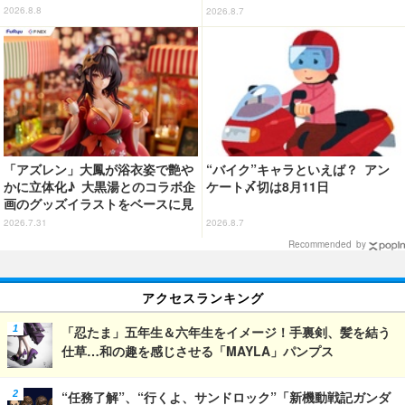
ーングッズ情報が到着【サンリオ
続ける姿を思わず眺めたくなっち
2026.8.8
2026.8.7
ピューロランド】
ゃう!?
「アズレン」大鳳が浴衣姿で艶や
“バイク”キャラといえば？ アン
かに立体化♪ 大黒湯とのコラボ企
ケート〆切は8月11日
画のグッズイラストをベースに見
応え抜群の仕上がり
2026.7.31
2026.8.7
Recommended by
アクセスランキング
「忍たま」五年生＆六年生をイメージ！手裏剣、髪を結う
仕草…和の趣を感じさせる「MAYLA」パンプス
“任務了解”、“行くよ、サンドロック”「新機動戦記ガンダ