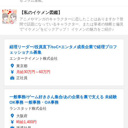
るコラム連載。
【私のイケメン図鑑】
アニメやマンガのキャラクターに恋したことはありますか？世
間で話題になっているキャラクター、または筆者の独断と偏見
で“イケメン”をピックアップ！ イケメンの魅力をご紹介♪
経理リーダー/役員直下/toC×エンタメ成長企業で経理プロフ
ェッショナル募集
エンターテイメント株式会社
東京都
月給30万円～60万円
正社員
一般事務/ゲーム好きさん集合/あの企業を裏で支える 未経験
OK事務 一般事務・OA事務
ランスタッド株式会社
大阪府
時給1,400円
派遣社員