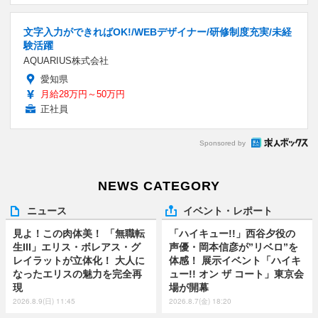
文字入力ができればOK!/WEBデザイナー/研修制度充実/未経
験活躍
AQUARIUS株式会社
愛知県
月給28万円～50万円
正社員
Sponsored by
NEWS CATEGORY
ニュース
イベント・レポート
見よ！この肉体美！ 「無職転
「ハイキュー!!」西谷夕役の
生III」エリス・ボレアス・グ
声優・岡本信彦が”リベロ”を
レイラットが立体化！ 大人に
体感！ 展示イベント「ハイキ
なったエリスの魅力を完全再
ュー!! オン ザ コート」東京会
現
場が開幕
2026.8.9(日) 11:45
2026.8.7(金) 18:20