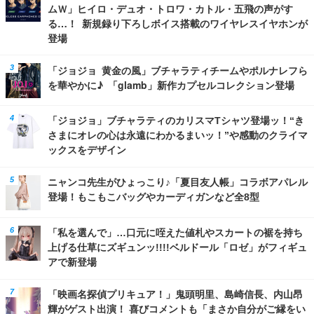
ムＷ」ヒイロ・デュオ・トロワ・カトル・五飛の声がす
る…！ 新規録り下ろしボイス搭載のワイヤレスイヤホンが
登場
「ジョジョ 黄金の風」ブチャラティチームやポルナレフら
を華やかに♪ 「glamb」新作カプセルコレクション登場
「ジョジョ」ブチャラティのカリスマTシャツ登場ッ！“き
さまにオレの心は永遠にわかるまいッ！”や感動のクライマ
ックスをデザイン
ニャンコ先生がひょっこり♪「夏目友人帳」コラボアパレル
登場！もこもこバッグやカーディガンなど全8型
「私を選んで」…口元に咥えた値札やスカートの裾を持ち
上げる仕草にズギュンッ!!!!ベルドール「ロゼ」がフィギュ
アで新登場
「映画名探偵プリキュア！」鬼頭明里、島崎信長、内山昂
輝がゲスト出演！ 喜びコメントも「まさか自分がご縁をい