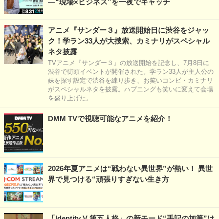
―“現場×ビジネス”を一夜でキャッチ
アニメ『サンダー３』放送開始日に渋谷をジャッ
ク！学ラン33人が大捜索、カミナリがスペシャル
ネタ披露
TVアニメ『サンダー３』の放送開始を記念し、7月8日に
渋谷で街頭イベントが開催された。学ラン33人が主人公の
妹を探す設定で渋谷を練り歩き、お笑いコンビ・カミナリ
がスペシャルネタを披露。ハプニングも笑いに変えて会場
を盛り上げた。
DMM TVで視聴可能なアニメを紹介！
2026年夏アニメは“戦わない異世界”が熱い！ 異世
界で見つける“頑張りすぎない生き方
「Identity V 第五人格」の新モード“手記の加筆”は