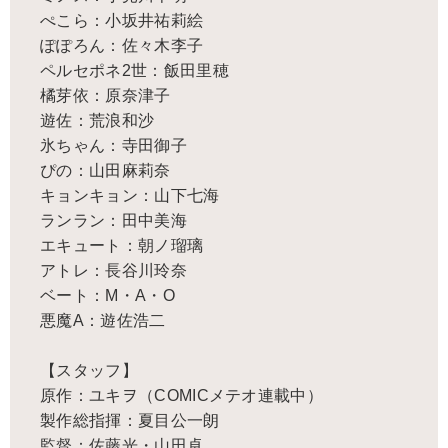
ぺこら：小坂井祐莉絵
ぽぽろん：佐々木李子
ペルセポネ2世：飯田里穂
橘芽依：原奈津子
遊佐：荒浪和沙
氷ちゃん：寺田御子
ぴの：山田麻莉奈
キョンキョン：山下七海
ランラン：田中美海
エキュート：朝ノ瑠璃
アトレ：長谷川玲奈
ベート：M・A・O
悪魔A：遊佐浩二
【スタッフ】
原作：ユキヲ（COMICメテオ連載中）
製作総指揮：夏目公一朗
監督：佐藤光・山田卓