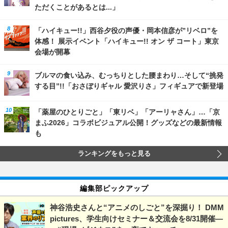
ただくことがあるとは...」
「ハイキュー!!」西谷夕役の声優・岡本信彦が”リベロ”を
体感！ 展示イベント「ハイキュー!! オン ザ コート」東京
会場が開幕
ブルマの食い込み、むっちりとした腰まわり…そして“挑発
する目”!!「おさぼりギャル 愛沢りさ」フィギュアで新登場
「薬屋のひとりごと」「東リベ」「アーリャさん」…「京
まふ2026」コラボビジュアル公開！グッズなどの最新情報
も
ランキングをもっと見る
編集部ピックアップ
神谷浩史さんと“アニメのしごと”を深掘り！ DMM
pictures、学生向けセミナー＆交流会を8/31開催―