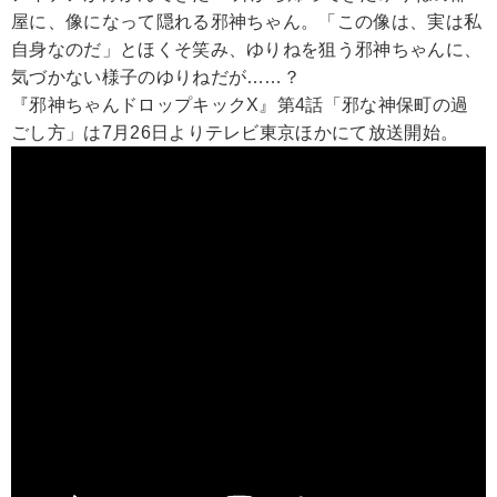
屋に、像になって隠れる邪神ちゃん。「この像は、実は私
自身なのだ」とほくそ笑み、ゆりねを狙う邪神ちゃんに、
気づかない様子のゆりねだが……？
『邪神ちゃんドロップキックX』第4話「邪な神保町の過
ごし方」は7月26日よりテレビ東京ほかにて放送開始。