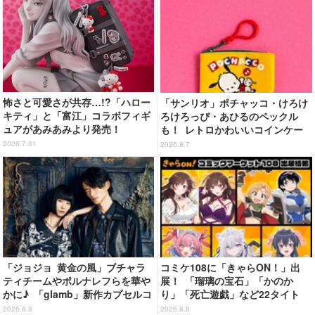
怖さと可愛さが共存…!?「ハロー
「サンリオ」ポチャッコ・けろけ
キティ」と「富江」コラボフィギ
ろけろっぴ・あひるのペックル
ュアがあみあみより発売！
も！ レトロかわいいコインケー
ス第2弾がカプセルトイに登場♪
2026.7.31
2026.8.7
「ジョジョ 黄金の風」ブチャラ
コミケ108に「きゃらON！」出
ティチームやポルナレフらを華や
展！ 「瑠璃の宝石」「かのか
かに♪ 「glamb」新作カプセルコ
り」「死亡遊戯」など22タイト
レクション登場
ル・350種以上のグッズ販売
2026.8.8
2026.8.8