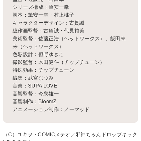
シリーズ構成：筆安一幸
脚本：筆安一幸・村上桃子
キャラクターデザイン：古賀誠
総作画監督：古賀誠・代見裕美
美術監督：佐藤正浩（ヘッドワークス）、飯田未
来（ヘッドワークス）
色彩設計：但野ゆきこ
撮影監督：木田健斗（チップチューン）
特殊効果：チップチューン
編集：武宮むつみ
音楽：SUPA LOVE
音響監督：今泉雄一
音響制作：BloomZ
アニメーション制作：ノーマッド
（C）ユキヲ・COMICメテオ／邪神ちゃんドロップキック