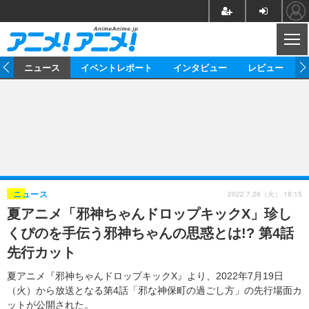
CL
ム
ニュース
イベントレポート
インタビュー
レビュー
ニュース
アニメ
映画/ドラマ
イベントレポート
マンガ
ノベル
アニメ
映画
インタビュー
音楽
声優
ライブ
舞台
スタッフ
声優
レビュー
2022.7.26（火） 18:15
ニュース
夏アニメ「邪神ちゃんドロップキックX」珍し
ゲーム
グッズ
海外イベント
ビジネス
俳優・タレント
アーティスト
アニメ
実写
動画
くぴのを手伝う邪神ちゃんの思惑とは!? 第4話
イベント
海外
ビジネス
書評
イベント
アニメ
映画/ドラマ
連載・コラム
先行カット
ゲーム
座談会
アニメ！アニメ！TV
ABEMA Cafe
夏アニメ『邪神ちゃんドロップキックX』より、2022年7月19日
（火）から放送となる第4話「邪な神保町の過ごし方」の先行場面カ
ットが公開された。