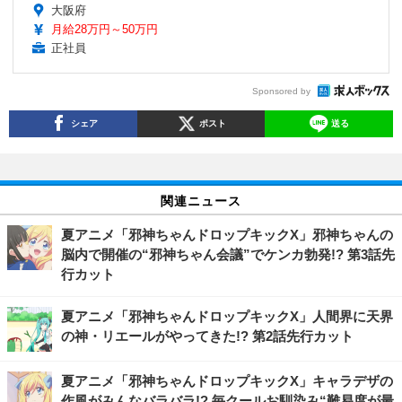
大阪府
月給28万円～50万円
正社員
Sponsored by
シェア
ポスト
送る
関連ニュース
夏アニメ「邪神ちゃんドロップキックX」邪神ちゃんの
脳内で開催の“邪神ちゃん会議”でケンカ勃発!? 第3話先
行カット
夏アニメ「邪神ちゃんドロップキックX」人間界に天界
の神・リエールがやってきた!? 第2話先行カット
夏アニメ「邪神ちゃんドロップキックX」キャラデザの
作風がみんなバラバラ!? 毎クールお馴染み“難易度が最