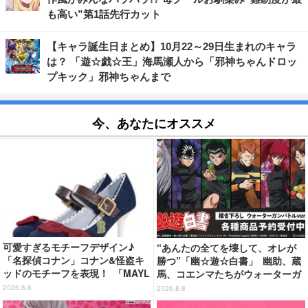
も高い”第1話先行カット
【キャラ誕生日まとめ】10月22～29日生まれのキャラ
は？ 「遊☆戯☆王」海馬瀬人から「邪神ちゃんドロッ
プキック」邪神ちゃんまで
今、あなたにオススメ
可愛すぎるモチーフデザイン♪
“あんたの全てを壊して、オレが
「名探偵コナン」コナン&怪盗キ
勝つ”「幽☆遊☆白書」 幽助、蔵
ッドのモチーフを表現！ 「MAYL
馬、コエンマたちがウォーターガ
A」パンプスがセール実施中【3
ンバトル!? 新作グッズが登場☆
2026.8.6
2026.8.8
0％オフセール】