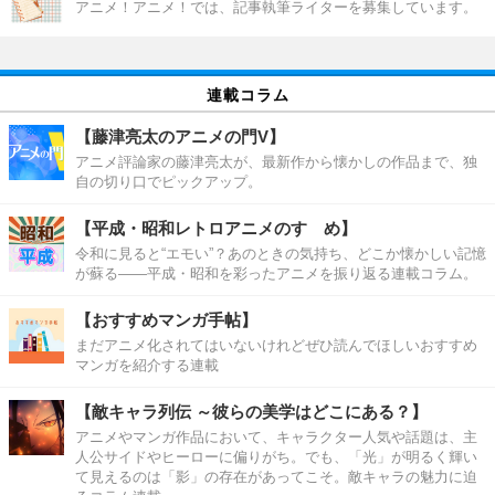
アニメ！アニメ！では、記事執筆ライターを募集しています。
連載コラム
【藤津亮太のアニメの門V】
アニメ評論家の藤津亮太が、最新作から懐かしの作品まで、独
自の切り口でピックアップ。
【平成・昭和レトロアニメのすゝめ】
令和に見ると“エモい”？あのときの気持ち、どこか懐かしい記憶
が蘇る――平成・昭和を彩ったアニメを振り返る連載コラム。
【おすすめマンガ手帖】
まだアニメ化されてはいないけれどぜひ読んでほしいおすすめ
マンガを紹介する連載
【敵キャラ列伝 ～彼らの美学はどこにある？】
アニメやマンガ作品において、キャラクター人気や話題は、主
人公サイドやヒーローに偏りがち。でも、「光」が明るく輝い
て見えるのは「影」の存在があってこそ。敵キャラの魅力に迫