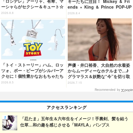
「ロシデレ」アーリャ、有希、マ
キーたちに注目！ Mickey & Fri
ーシャらがセクシー＆キュート☆
ends × King & Prince POP-UP
ももこの美麗イラストでグッズ化
SHOP「MAGIC STAGE」に新商
2026.8.8
2026.8.4
【くじ引き堂】」
品登場
「トイ・ストーリー」ハム、ロッ
声優・井口裕香、大自然の水着姿
ツォ、ボー・ピープがシルバーア
からムーディーなホテルまで…♪
クセに！個性豊かなおもちゃたち
グラマラス＆妖艶な“今”を切り取
をオシャレに身につけよう♪
り！3冊目写真集が発売中
2026.8.5
2026.7.15
Recommended by
アクセスランキング
「忍たま」五年生＆六年生をイメージ！手裏剣、髪を結う
仕草…和の趣を感じさせる「MAYLA」パンプス