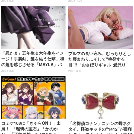
2026.8.8
2026.7.31
「忍たま」五年生＆六年生をイメ
ブルマの食い込み、むっちりとし
ージ！手裏剣、髪を結う仕草…和
た腰まわり…そして“挑発する
の趣を感じさせる「MAYLA」パ
目”!!「おさぼりギャル 愛沢り
ンプス
さ」フィギュアで新登場
2026.8.8
2026.8.8
コミケ108に「きゃらON！」出
「名探偵コナン」コナンの蝶ネク
展！ 「瑠璃の宝石」「かのか
タイ、怪盗キッドの“1412”が目印