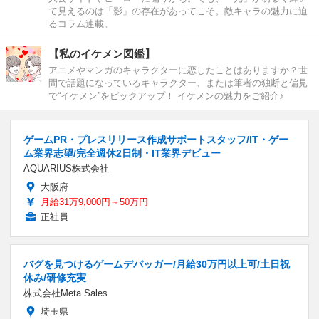
て見えるのは「影」の存在があってこそ。敵キャラの魅力に迫
るコラム連載。
【私のイケメン図鑑】
アニメやマンガのキャラクターに恋したことはありますか？世
間で話題になっているキャラクター、または筆者の独断と偏見
で“イケメン”をピックアップ！ イケメンの魅力をご紹介♪
ゲームPR・プレスリリース作成サポートスタッフ/IT・ゲー
ム業界志望/完全週休2日制・IT業界デビュー
AQUARIUS株式会社
大阪府
月給31万9,000円～50万円
正社員
バグを見つけるゲームデバッガー/月給30万円以上可/土日祝
休み/研修充実
株式会社Meta Sales
埼玉県