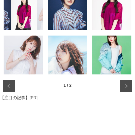
‹
1
/
2
【注目の記事】[PR]