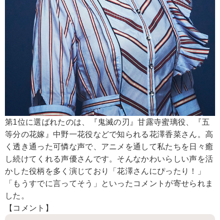
第1位に選ばれたのは、『鬼滅の刃』甘露寺蜜璃役、『五
等分の花嫁』中野一花役などで知られる花澤香菜さん。高
く透き通った可憐な声で、アニメを通して私たちを日々癒
し続けてくれる声優さんです。そんなかわいらしい声を活
かした役柄を多く演じており「花澤さんにぴったり！」
「もうすでに言ってそう」といったコメントが寄せられま
した。
【コメント】