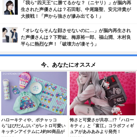
「我ら“四天王”に勝てるかな？（ニヤリ）」が脳内再
生された声優さんは？石田彰、中尾隆聖、安元洋貴が
大接戦！「声から強さが滲み出てる！」
「オレならそんな顔させないのに…」が脳内再生され
た声優さんは？下野紘、梅原裕一郎、福山潤、木村良
平らに熱烈な声！「破壊力が凄そう」
今、あなたにオススメ
ハローキティや、ポチャッコ
怖さと可愛さが共存…!?「ハロー
ら“はぴだんぶい”がレトロ可愛い
キティ」と「富江」コラボフィギ
キッチンアイテムに♪約90商品が
ュアがあみあみより発売！
登場【212 KITCHEN STORE】