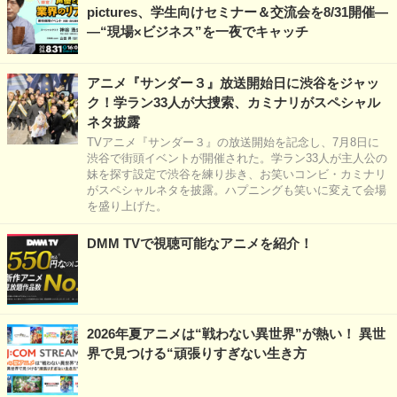
pictures、学生向けセミナー＆交流会を8/31開催―
―“現場×ビジネス”を一夜でキャッチ
アニメ『サンダー３』放送開始日に渋谷をジャッ
ク！学ラン33人が大捜索、カミナリがスペシャル
ネタ披露
TVアニメ『サンダー３』の放送開始を記念し、7月8日に
渋谷で街頭イベントが開催された。学ラン33人が主人公の
妹を探す設定で渋谷を練り歩き、お笑いコンビ・カミナリ
がスペシャルネタを披露。ハプニングも笑いに変えて会場
を盛り上げた。
DMM TVで視聴可能なアニメを紹介！
2026年夏アニメは“戦わない異世界”が熱い！ 異世
界で見つける“頑張りすぎない生き方