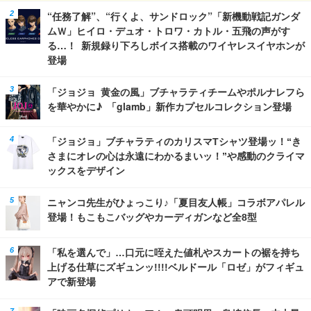
“任務了解”、“行くよ、サンドロック”「新機動戦記ガンダ
ムＷ」ヒイロ・デュオ・トロワ・カトル・五飛の声がす
る…！ 新規録り下ろしボイス搭載のワイヤレスイヤホンが
登場
「ジョジョ 黄金の風」ブチャラティチームやポルナレフら
を華やかに♪ 「glamb」新作カプセルコレクション登場
「ジョジョ」ブチャラティのカリスマTシャツ登場ッ！“き
さまにオレの心は永遠にわかるまいッ！”や感動のクライマ
ックスをデザイン
ニャンコ先生がひょっこり♪「夏目友人帳」コラボアパレル
登場！もこもこバッグやカーディガンなど全8型
「私を選んで」…口元に咥えた値札やスカートの裾を持ち
上げる仕草にズギュンッ!!!!ベルドール「ロゼ」がフィギュ
アで新登場