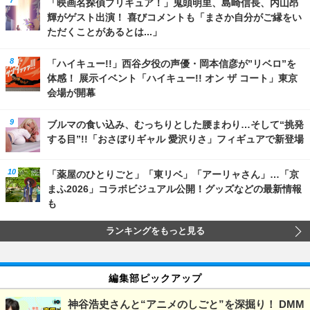
「映画名探偵プリキュア！」鬼頭明里、島崎信長、内山昂
輝がゲスト出演！ 喜びコメントも「まさか自分がご縁をい
ただくことがあるとは...」
「ハイキュー!!」西谷夕役の声優・岡本信彦が”リベロ”を
体感！ 展示イベント「ハイキュー!! オン ザ コート」東京
会場が開幕
ブルマの食い込み、むっちりとした腰まわり…そして“挑発
する目”!!「おさぼりギャル 愛沢りさ」フィギュアで新登場
「薬屋のひとりごと」「東リベ」「アーリャさん」…「京
まふ2026」コラボビジュアル公開！グッズなどの最新情報
も
ランキングをもっと見る
編集部ピックアップ
神谷浩史さんと“アニメのしごと”を深掘り！ DMM