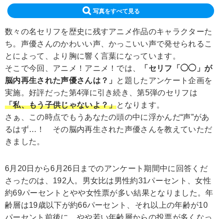
写真をすべて見る
数々の名セリフを歴史に残すアニメ作品のキャラクターた
ち。声優さんのかわいい声、かっこいい声で発せられるこ
とによって、より胸に響く言葉になっています。
そこで今回、アニメ！アニメ！では、
「セリフ「◯◯」が
脳内再生された声優さんは？」
と題したアンケート企画を
実施。好評だった第4弾に引き続き、第5弾のセリフは
「私、もう子供じゃないよ？」
となります。
さぁ、この時点でもうあなたの頭の中に浮かんだ“声”があ
るはず…！ その脳内再生された声優さんを教えていただ
きました。
6月20日から6月26日までのアンケート期間中に回答くだ
さったのは、192人。男女比は男性約31パーセント、女性
約69パーセントとやや女性票が多い結果となりました。年
齢層は19歳以下が約66パーセント、それ以上の年齢が10
パーセント前後に。やや若い年齢層からの投票が多くなっ