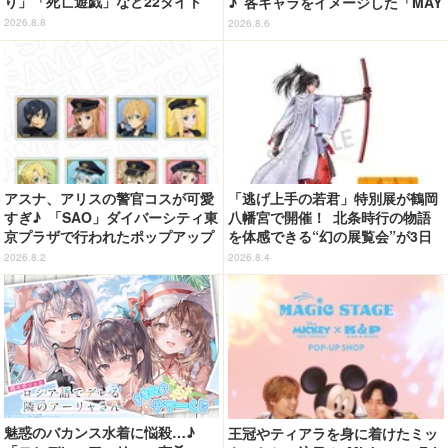
り」「死亡遊戯」など22タイト
♪ 各キャラをイメージした「MAY
ル・350種以上のグッズ販売
LA」リングセットがセール中
2026.8.8
2026.8.6
アスナ、アリスの警官コスが可愛
「逃げ上手の若君」特別展が鶴岡
すぎ♪ 「SAO」ダイバーシティ東
八幡宮で開催！ 北条時行の物語
京プラザで行われたポップアップ
を体感できる“幻の展覧会”が3日
ショップの事後通販がスタート！
間限定で登場【8/28～30】
2026.8.2
2026.8.4
魅惑のバカンス水着に悩殺…♪
王冠やティアラを身に着けたミッ