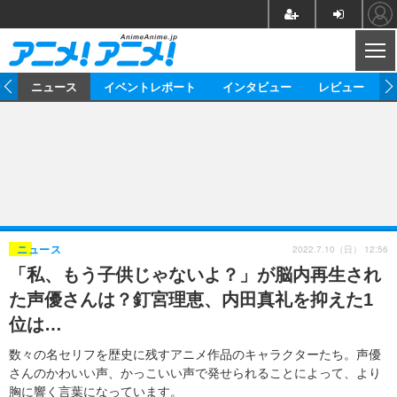
CL
ム
ニュース
イベントレポート
インタビュー
レビュー
ニュース
アニメ
映画/ドラマ
イベントレポート
マンガ
ノベル
アニメ
映画
インタビュー
音楽
声優
ライブ
舞台
スタッフ
声優
レビュー
2022.7.10（日） 12:56
ニュース
「私、もう子供じゃないよ？」が脳内再生され
ゲーム
グッズ
海外イベント
ビジネス
俳優・タレント
アーティスト
アニメ
実写
動画
た声優さんは？釘宮理恵、内田真礼を抑えた1
イベント
海外
ビジネス
書評
イベント
アニメ
映画/ドラマ
連載・コラム
位は…
ゲーム
座談会
アニメ！アニメ！TV
ABEMA Cafe
数々の名セリフを歴史に残すアニメ作品のキャラクターたち。声優
さんのかわいい声、かっこいい声で発せられることによって、より
胸に響く言葉になっています。