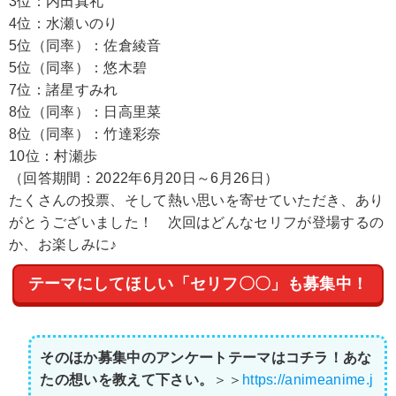
3位：内田真礼
4位：水瀬いのり
5位（同率）：佐倉綾音
5位（同率）：悠木碧
7位：諸星すみれ
8位（同率）：日高里菜
8位（同率）：竹達彩奈
10位：村瀬歩
（回答期間：2022年6月20日～6月26日）
たくさんの投票、そして熱い思いを寄せていただき、あり
がとうございました！ 次回はどんなセリフが登場するの
か、お楽しみに♪
テーマにしてほしい「セリフ〇〇」も募集中！
そのほか募集中のアンケートテーマはコチラ！あな
たの想いを教えて下さい。
＞＞
https://animeanime.j