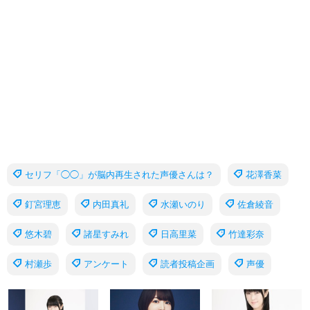
セリフ「◯◯」が脳内再生された声優さんは？
花澤香菜
釘宮理恵
内田真礼
水瀬いのり
佐倉綾音
悠木碧
諸星すみれ
日高里菜
竹達彩奈
村瀬歩
アンケート
読者投稿企画
声優