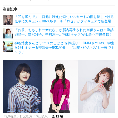
注目記事
「私を選んで」…口元に咥えた値札やスカートの裾を持ち上げる
仕草にズギュンッ!!!!ベルドール「ロゼ」がフィギュアで新登場
「お前、おもしれー女だな」が脳内再生された声優さんは？諏訪
部順一、野沢雅子、中村悠一…“俺様キャラ”が似合う声優多数！
神谷浩史さんと“アニメのしごと”を深掘り！ DMM pictures、学生
向けセミナー＆交流会を8/31開催――“現場×ビジネス”を一夜でキ
ャッチ
花澤香菜／釘宮理恵／内田真礼
全 12 枚