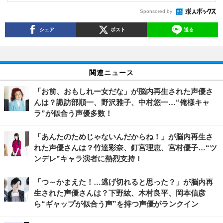
Sponsored by
シェア
ポスト
送る
関連ニュース
「お前、おもしれー女だな」が脳内再生された声優さ
んは？諏訪部順一、野沢雅子、中村悠一…“俺様キャ
ラ”が似合う声優多数！
「あんたのためじゃないんだからね！」が脳内再生さ
れた声優さんは？竹達彩奈、釘宮理恵、宮村優子…“ツ
ンデレ”キャラ演者に熱烈支持！
「つ～かまえた！…逃げ切れると思った？」が脳内再
生された声優さんは？下野紘、木村良平、岡本信彦
ら“ギャップが似合う声”を持つ声優がランクイン