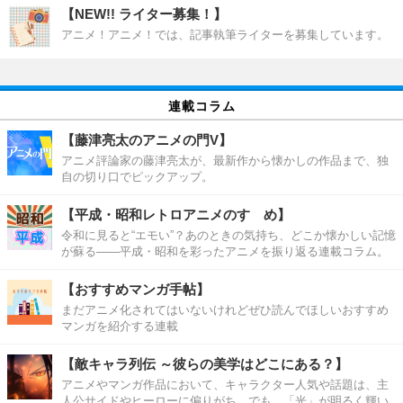
【NEW!! ライター募集！】
アニメ！アニメ！では、記事執筆ライターを募集しています。
連載コラム
【藤津亮太のアニメの門V】
アニメ評論家の藤津亮太が、最新作から懐かしの作品まで、独
自の切り口でピックアップ。
【平成・昭和レトロアニメのすゝめ】
令和に見ると“エモい”？あのときの気持ち、どこか懐かしい記憶
が蘇る――平成・昭和を彩ったアニメを振り返る連載コラム。
【おすすめマンガ手帖】
まだアニメ化されてはいないけれどぜひ読んでほしいおすすめ
マンガを紹介する連載
【敵キャラ列伝 ～彼らの美学はどこにある？】
アニメやマンガ作品において、キャラクター人気や話題は、主
人公サイドやヒーローに偏りがち。でも、「光」が明るく輝い