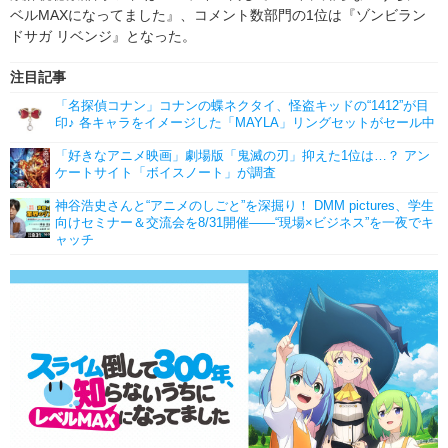
ベルMAXになってました』、コメント数部門の1位は『ゾンビラン
ドサガ リベンジ』となった。
注目記事
「名探偵コナン」コナンの蝶ネクタイ、怪盗キッドの“1412”が目
印♪ 各キャラをイメージした「MAYLA」リングセットがセール中
「好きなアニメ映画」劇場版「鬼滅の刃」抑えた1位は…？ アン
ケートサイト「ボイスノート」が調査
神谷浩史さんと“アニメのしごと”を深掘り！ DMM pictures、学生
向けセミナー＆交流会を8/31開催――“現場×ビジネス”を一夜でキ
ャッチ