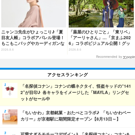
ニャンコ先生がひょっこり♪「夏
「薬屋のひとりごと」「東リベ」
目友人帳」コラボアパレル登場！
「アーリャさん」…「京まふ202
もこもこバッグやカーディガンな
6」コラボビジュアル公開！グッ
ど全8型
ズなどの最新情報も
2026.8.6
2026.8.6
Recommended by
アクセスランキング
「名探偵コナン」コナンの蝶ネクタイ、怪盗キッドの“141
2”が目印♪ 各キャラをイメージした「MAYLA」リングセ
ットがセール中
「ちいかわ」京都銘菓・おたべとコラボ♪ 「ちいかわベー
カリー」が京都駅に期間限定オープン【8月13日～】
可愛すぎるモチーフデザイン♪ 「名探偵コナン」コナン&