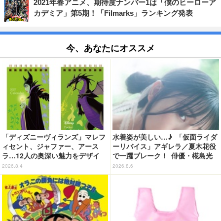
2021年春アニメ、期待度ナンバー1は「僕のヒーローア
カデミア」第5期！「Filmarks」ランキング発表
今、あなたにオススメ
「ディズニーヴィランズ」マレフ
水着姿が美しい…♪ 「仮面ライダ
ィセント、ジャファー、アース
ーリバイス」アギレラ／夏木花役
ラ…12人の奥深い魅力をデザイ
で一躍ブレーク！ 俳優・椛島光
ン！2027年版ポケットカレンダー
の2nd写真集が予約開始
2026.8.4
2026.8.6
発売