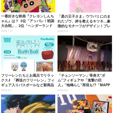
一番好きな映画『クレヨンしんち
「星の王子さま」ウワバミにのま
ゃん』は？ 3位「アッパレ！戦国
れたゾウ、絆を教えるキツネ…象
大合戦」、2位「ヘンダーランド
徴的なモチーフがデザイン！プレ
の大冒険」、1位は…？【『映画
ートチャーム&エコバッグ登場
2026.7.31
2026.8.6
クレヨンしんちゃん 奇々怪々！
オラの妖怪バケ～ション』公開記
念】
フリーレンたちとお風呂でリラッ
「チェンソーマン」等身大“ボ
クス♪ 「葬送のフリーレン」フィ
ム”フィギュアや「進撃の巨
ギュア入りバスボールなど新商品
人」“地鳴らし”再現も!?「MAPP
が登場！ ミミックに食べられた
A EXPO 15th Anniversary」展
2026.8.4
2026.8.6
フリーレンも
示内容を公開