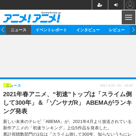
CL
ム
ニュース
イベントレポート
インタビュー
レビュー
ニュース
アニメ
映画/ドラマ
イベントレポート
マンガ
ノベル
アニメ
映画
インタビュー
音楽
声優
ライブ
舞台
スタッフ
声優
レビュー
2021.4.25（日） 20:00
ニュース
2021年春アニメ、“初速”トップは「スライム倒
ゲーム
グッズ
海外イベント
ビジネス
俳優・タレント
アーティスト
アニメ
実写
動画
して300年」＆「ゾンサガR」 ABEMAがランキ
イベント
海外
ビジネス
書評
イベント
アニメ
映画/ドラマ
連載・コラム
ング発表
ゲーム
座談会
アニメ！アニメ！TV
ABEMA Cafe
新しい未来のテレビ「ABEMA」が、2021年4月より放送されている
新作アニメの「初速ランキング」上位5作品を発表した。
累計視聴数部門の1位は『スライム倒して300年、知らないうちにレ