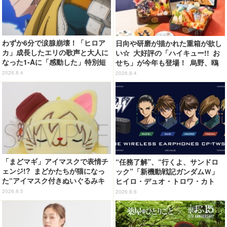
わずか6分で涙腺崩壊！「ヒロア
日向や研磨が描かれた重箱が欲し
カ」成長したエリの歌声と大人に
い☆ 大好評の「ハイキュー!! お
なった1-Aに「感動した」特別短
せち」が今年も登場！ 烏野、鴎
編「I am a hero too」【ネタバ
台、音駒、稲荷崎をイメージした
2026.8.4
2026.8.4
レあり反応まとめ】
メニューで構成
「まどマギ」アイマスクで表情チ
“任務了解”、“行くよ、サンドロ
ェンジ!? まどかたちが猫になっ
ック”「新機動戦記ガンダムＷ」
た“アイマスク付きぬいぐるみキ
ヒイロ・デュオ・トロワ・カト
ーホルダー”が登場
ル・五飛の声がする…！ 新規録
2026.8.5
2026.8.6
り下ろしボイス搭載のワイヤレス
イヤホンが登場