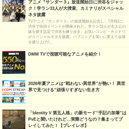
アニメ『サンダー３』放送開始日に渋谷をジャッ
ク！学ラン33人が大捜索、カミナリがスペシャル
ネタ披露
TVアニメ『サンダー３』の放送開始を記念し、7月8日に
渋谷で街頭イベントが開催された。学ラン33人が主人公の
妹を探す設定で渋谷を練り歩き、お笑いコンビ・カミナリ
がスペシャルネタを披露。ハプニングも笑いに変えて会場
を盛り上げた。
DMM TVで視聴可能なアニメを紹介！
2026年夏アニメは“戦わない異世界”が熱い！ 異世
界で見つける“頑張りすぎない生き方
「Identity V 第五人格」の新モード“手記の加筆”は
PvEと聞いたけれど…実際どうなの？集まってプ
レイしてみた！【プレイレポ】