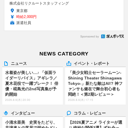
株式会社リクルートスタッフィング
東京都
時給2,000円
派遣社員
Sponsored by
NEWS CATEGORY
ニュース
イベント・レポート
水着姿が美しい…♪ 「仮面ラ
「美少女戦士セーラームーン-
イダーリバイス」アギレラ／
Shining Theater Shinagawa
夏木花役で一躍ブレーク！ 俳
Tokyo-」新たな敵はAI!? 神フ
優・椛島光の2nd写真集が予
ァンサも健在で舞台初心者も
約開始
悶絶！＜第2期レビュー＞
2026.8.6(木) 20:30
2026.8.6(木) 17:15
インタビュー
コラム・レビュー
小清水亜美 史実をたどり、
【2026夏アニメ ライターが選
共演者との芝居で深めたドレ
ぶ 絶妙な関係3選】ずれ合っ