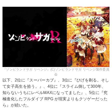
『ゾンビランドサガ リベンジ』(C)ゾンビランドサガ リベンジ製作委員
会
以下、2位に『スーパーカブ』、3位に『ひげを剃る。そし
て女子高生を拾う。』、4位に『スライム倒して300年、
知らないうちにレベルMAXになってました』、5位に『究
極進化したフルダイブ RPG が現実よりもクソゲーだった
ら』が続いた。