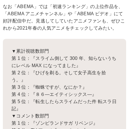
なお「ABEMA」では「初速ランキング」の上位作品を、
「ABEMA アニメチャンネル」や「ABEMA ビデオ」にて
好評配信中だ。見逃してしていたアニメファンも、ぜひこ
れから2021年春の人気アニメをチェックしてみたい。
▼累計視聴数部門
第 1 位：『スライム倒して 300 年、知らないうち
にレベル MAX になってました』
第 2 位：『ひげを剃る。そして女子高生を拾
う。』
第 3 位：『蜘蛛ですが、なにか？』
第 4 位：『８６―エイティシックス―』
第 5 位：『転生したらスライムだった件 転スラ日
記』
▼コメント数部門
第 1 位：『ゾンビランドサガ リベンジ』