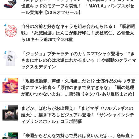
怪盗キッドのモチーフを表現！ 「MAYLA」パンプスがセ
ール実施中【30％オフセール】
自分の名前と好きなキャラを組み合わせられる！ 「呪術廻
戦」「死滅回游」はんこが銀行印に！虎杖悠仁、乙骨憂太
ら16キャラ追加で全104種
「ジョジョ」ブチャラティのカリスマTシャツ登場ッ！“き
さまにオレの心は永遠にわかるまいッ！”や感動のクライマ
ックスをデザイン
「攻殻機動隊」声優・久川綾…だと!? 士郎作品のキャラ登
場にファン歓喜☆「原作のままで良すぎるな」「脳の処理
が追いつかないよお」…第5話【ネタバレあり反応まとめ】
まどか、ほむらがお出迎え♪ 「まどマギ〈ワルプルギスの
廻天〉」描き下ろしビジュアル登場！「サンシャインシテ
ィプリンスホテル」コラボ開催
「来週からどんな気持ちで見れば良いんだよ…」急転直下