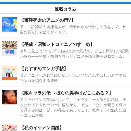
連載コラム
【藤津亮太のアニメの門V】
アニメ評論家の藤津亮太が、最新作から懐かしの作品まで、独
自の切り口でピックアップ。
【平成・昭和レトロアニメのすゝめ】
令和に見ると“エモい”？あのときの気持ち、どこか懐かしい記憶
が蘇る――平成・昭和を彩ったアニメを振り返る連載コラム。
【おすすめマンガ手帖】
まだアニメ化されてはいないけれどぜひ読んでほしいおすすめ
マンガを紹介する連載
【敵キャラ列伝 ～彼らの美学はどこにある？】
アニメやマンガ作品において、キャラクター人気や話題は、主
人公サイドやヒーローに偏りがち。でも、「光」が明るく輝い
て見えるのは「影」の存在があってこそ。敵キャラの魅力に迫
るコラム連載。
【私のイケメン図鑑】