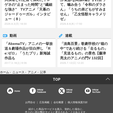
ゲネの“止まった時間”と“繊細
て、噛み合う「令和のダラさ
な強さ” TVアニメ「天幕の
ん」「うちの弟どもがすみま
ジャードゥーガル」インタビ
せん」「乙女怪獣キャラメリ
ュー（８）
ゼ」
2026.8.3(月) 18:00
2026.8.6(木) 17:50
動画
連載
「AbemaTV」アニメの一挙放
「淡島百景」歌劇学校の“箱の
送＆劇場作品が目白押し 「R
中”であり続ける「去るもの」
e:ゼロ」「うたプリ」新海誠
「見送るもの」の景色【藤津
作品も
亮太のアニメの門V 132回】
2017.3.18(土) 9:06
2026.7.12(日) 12:20
ホーム
›
ニュース
›
アニメ
›
記事
TOP
Official
Official
Official
Home
Facebook
twitter
YouTube
お問合せ
広告掲載
会社概要
個人情報保護方針
紹介した商品/サービスを購入、契約した場合に、
売上の一部が弊社サイトに還元されることがあります。