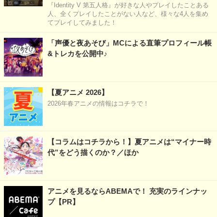
『Identity V 第五人格』が好きな人やプレイしたことある
人、全くプレイしたことがない人など、様々な4人を集め
てプレイしてみました！
「声優と夜あそび」MCによる直筆プロフィール帳
&トレカを公開中♪
【夏アニメ 2026】
2026年春アニメの情報はコチラで！
【コラムはコチラから！】夏アニメは“マイナー時
代”をどう描くのか？／ほか
アニメを見るならABEMAで！ 充実のラインナッ
プ【PR】