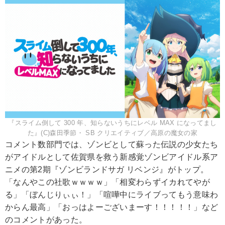
『スライム倒して 300 年、知らないうちにレベル MAX になってまし
た』(C)森田季節・ SB クリエイティブ／高原の魔女の家
コメント数部門では、ゾンビとして蘇った伝説の少女たち
がアイドルとして佐賀県を救う新感覚ゾンビアイドル系ア
ニメの第2期『ゾンビランドサガ リベンジ』がトップ。
「なんやこの社歌ｗｗｗｗ」「相変わらずイカれてやが
る」「ぼんじりぃぃ！」「喧嘩中にライブってもう意味わ
からん最高」「おっはよーございまーす！！！！！」など
のコメントがあった。