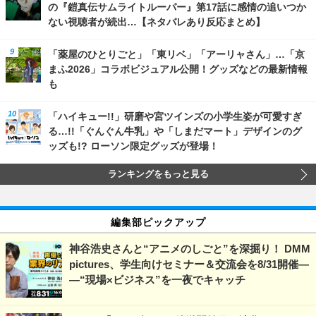
の『鎧真伝サムライトルーパー』第17話に感情の追いつか
ない視聴者が続出…【ネタバレあり反応まとめ】
「薬屋のひとりごと」「東リベ」「アーリャさん」…「京
まふ2026」コラボビジュアル公開！グッズなどの最新情報
も
「ハイキュー!!」研磨や宮ツインズの小学生姿が可愛すぎ
る…!!「ぐんぐん牛乳」や「しまだマート」デザインのグ
ッズも!? ローソン限定グッズが登場！
ランキングをもっと見る
編集部ピックアップ
神谷浩史さんと“アニメのしごと”を深掘り！ DMM
pictures、学生向けセミナー＆交流会を8/31開催―
―“現場×ビジネス”を一夜でキャッチ