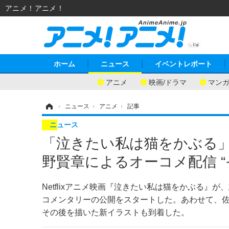
アニメ！アニメ！
ホーム
ニュース
イベントレポート
アニメ
映画/ドラマ
マン
ホーム
›
ニュース
›
アニメ
›
記事
ニュース
「泣きたい私は猫をかぶる
野賢章によるオーコメ配信 
Netflixアニメ映画『泣きたい私は猫をかぶる
コメンタリーの公開をスタートした。あわせて、
その後を描いた新イラストも到着した。