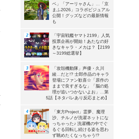
ベ」「アーリャさん」…「京
まふ2026」コラボビジュアル
お
公開！グッズなどの最新情報
も
ン
「宇宙戦艦ヤマト2199」人気
投票企画が開始！あたなの好
きなキャラ・メカは？【2199
～3199総選挙】
「攻殻機動隊」声優・久川
ら
綾…だと!? 士郎作品のキャラ
登場にファン歓喜☆「原作の
ままで良すぎるな」「脳の処
理が追いつかないよお」…第
祭
5話【ネタバレあり反応まとめ】
謝
「東方Project」霊夢、魔理
沙、チルノが洗濯ネットにな
っちゃった♪ 洗濯機の中でぐ
るぐる回転し続ける姿を思わ
ず眺めたくなっちゃう!?