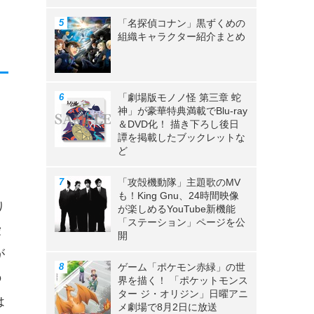
「名探偵コナン」黒ずくめの
組織キャラクター紹介まとめ
「劇場版モノノ怪 第三章 蛇
神」が豪華特典満載でBlu-ray
＆DVD化！ 描き下ろし後日
譚を掲載したブックレットな
ど
「攻殻機動隊」主題歌のMV
も！King Gnu、24時間映像
り
が楽しめるYouTube新機能
「ステーション」ページを公
愛
開
が
ゲーム「ポケモン赤緑」の世
の
界を描く！ 「ポケットモンス
ター ジ・オリジン」日曜アニ
は
メ劇場で8月2日に放送