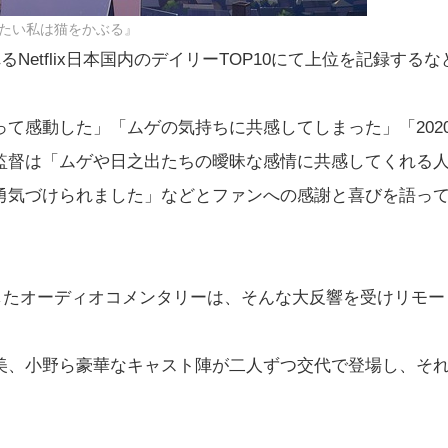
たい私は猫をかぶる』
Netflix日本国内のデイリーTOP10にて上位を記録するな
って感動した」「ムゲの気持ちに共感してしまった」「202
監督は「ムゲや日之出たちの曖昧な感情に共感してくれる
勇気づけられました」などとファンへの感謝と喜びを語っ
トしたオーディオコメンタリーは、そんな大反響を受けリモー
美、小野ら豪華なキャスト陣が二人ずつ交代で登場し、そ