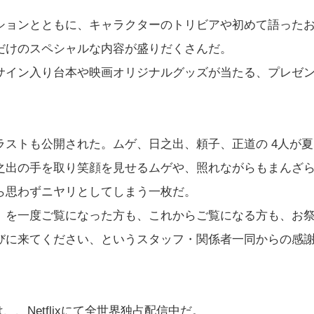
ションとともに、キャラクターのトリビアや初めて語った
だけのスペシャルな内容が盛りだくさんだ。
サイン入り台本や映画オリジナルグッズが当たる、プレゼ
ストも公開された。ムゲ、日之出、頼子、正道の 4人が夏
之出の手を取り笑顔を見せるムゲや、照れながらもまんざ
ら思わずニヤリとしてしまう一枚だ。
』を一度ご覧になった方も、これからご覧になる方も、お
びに来てください、というスタッフ・関係者一同からの感
、、Netflixにて全世界独占配信中だ。