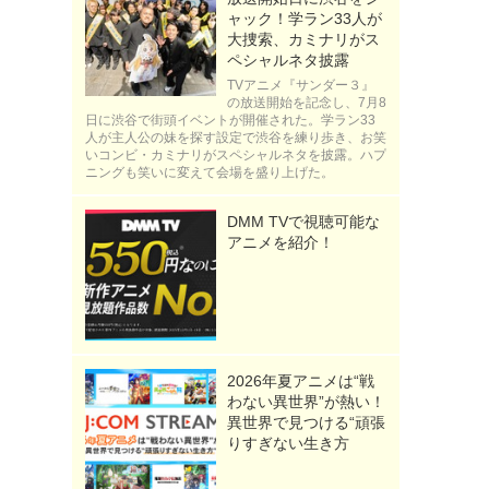
ャック！学ラン33人が
ス
大捜索、カミナリがス
ペシャルネタ披露
TVアニメ『サンダー３』
の放送開始を記念し、7月8
日に渋谷で街頭イベントが開催された。学ラン33
人が主人公の妹を探す設定で渋谷を練り歩き、お笑
いコンビ・カミナリがスペシャルネタを披露。ハプ
ニングも笑いに変えて会場を盛り上げた。
DMM TVで視聴可能な
アニメを紹介！
2026年夏アニメは“戦
わない異世界”が熱い！
異世界で見つける“頑張
りすぎない生き方