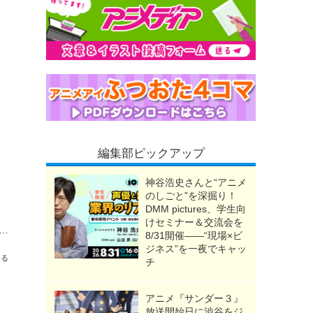
編集部ピックアップ
神谷浩史さんと“アニメ
のしごと”を深掘り！
DMM pictures、学生向
けセミナー＆交流会を
リド映画「ペンギン・ハイウェイ」「泣きたい私は猫をかぶる」2週連続地上波初放送！
8/31開催――“現場×ビ
ジネス”を一夜でキャッ
送る
チ
アニメ『サンダー３』
放送開始日に渋谷をジ