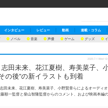
インタビュー
レビュー
動画
連載・コラム
ガ
ノベル
音楽
声優
ゲーム
グッズ
2020.7.1 Wed 12
」志田未来、花江夏樹、寿美菜子、
“その後”の新イラストも到着
』が、志田未来、花江夏樹、寿美菜子、小野賢章らによるオーディオ
佐藤順一監督と柴山智隆監督からのコメント、および映画本編