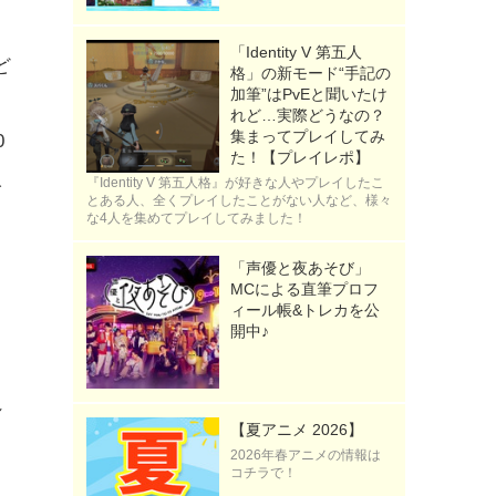
「Identity V 第五人
ど
格」の新モード“手記の
加筆”はPvEと聞いたけ
れど…実際どうなの？
集まってプレイしてみ
0
た！【プレイレポ】
人
『Identity V 第五人格』が好きな人やプレイしたこ
とある人、全くプレイしたことがない人など、様々
て
な4人を集めてプレイしてみました！
「声優と夜あそび」
MCによる直筆プロフ
ィール帳&トレカを公
開中♪
れ
【夏アニメ 2026】
2026年春アニメの情報は
コチラで！