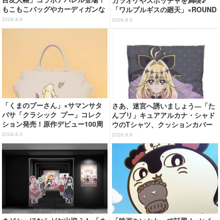
もこもこバッグやカーディガンな
「ワルプルギスの廻天」×ROUND
ど全8型
1コラボ開催決定！
2026.8.6
2026.8.9
「くまのプーさん」×サマンサタ
さあ、迷宮へ誘いましょう―「た
バサ「クラシック プー」コレク
んプリ」キュアアルカナ・シャド
ション発売！原作デビュー100周
ウのTシャツ、クッションカバー
年記念でハンドバッグや財布など
などが新登場
2026.8.3
2026.8.9
全6種が登場