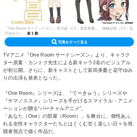
『One Room サードシーズン』琴川晶（CV：富田美憂）、織崎紗耶（CV：花
守ゆみり）
全 1 枚
写真をすべて見る
TVアニメ『One Room サードシーズン』より、キャラク
ター原案・カントク先生による新キャラ2名のビジュアル
が初公開。さらに、新キャストとして富田美憂と花守ゆみ
りの出演も発表となった。
『One Room』シリーズは、『てーきゅう』シリーズや
『ヤマノススメ』シリーズを手がけるスマイラル・アニメ
ーションが贈る“バーチャルアニメ”。
「あなた（One）の部屋（Room）」を舞台に、個性あふ
れる女性キャラクターたちとはぐくむ甘く楽しい日々を視
聴者視点で描く作品だ。