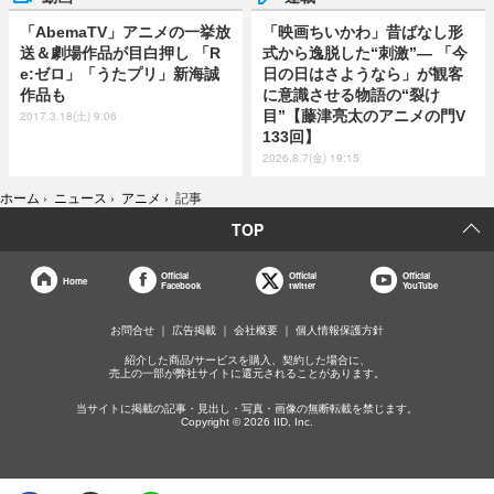
「AbemaTV」アニメの一挙放
「映画ちいかわ」昔ばなし形
送＆劇場作品が目白押し 「R
式から逸脱した“刺激”― 「今
e:ゼロ」「うたプリ」新海誠
日の日はさようなら」が観客
作品も
に意識させる物語の“裂け
目”【藤津亮太のアニメの門V
2017.3.18(土) 9:06
133回】
2026.8.7(金) 19:15
ホーム
›
ニュース
›
アニメ
›
記事
TOP
Official
Official
Official
Home
Facebook
twitter
YouTube
お問合せ
広告掲載
会社概要
個人情報保護方針
紹介した商品/サービスを購入、契約した場合に、
売上の一部が弊社サイトに還元されることがあります。
当サイトに掲載の記事・見出し・写真・画像の無断転載を禁じます。
Copyright © 2026 IID, Inc.