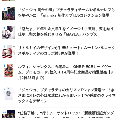
「ジョジョ 黄金の風」ブチャラティチームやポルナレフら
を華やかに♪ 「glamb」新作カプセルコレクション登場
「忍たま」五年生＆六年生をイメージ！手裏剣、髪を結う
仕草…和の趣を感じさせる「MAYLA」パンプス
リトルミイのデザインが甘辛キュート♪ ムーミン×ルコック
スポルティフのコラボ第3弾が登場！
ルフィ、シャンクス、五老星…「ONE PIECEカードゲー
ム」プロモカード9枚入り！4周年記念商品が抽選販売【9
月2日23時まで】
「ジョジョ」ブチャラティのカリスマTシャツ登場ッ！“き
さまにオレの心は永遠にわかるまいッ！”や感動のクライマ
ックスをデザイン
“任務了解”、“行くよ、サンドロック”「新機動戦記ガンダ