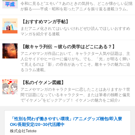
令和に見ると“エモい”？あのときの気持ち、どこか懐かしい記憶
が蘇る――平成・昭和を彩ったアニメを振り返る連載コラム。
【おすすめマンガ手帖】
まだアニメ化されてはいないけれどぜひ読んでほしいおすすめ
マンガを紹介する連載
【敵キャラ列伝 ～彼らの美学はどこにある？】
アニメやマンガ作品において、キャラクター人気や話題は、主
人公サイドやヒーローに偏りがち。でも、「光」が明るく輝い
て見えるのは「影」の存在があってこそ。敵キャラの魅力に迫
るコラム連載。
【私のイケメン図鑑】
アニメやマンガのキャラクターに恋したことはありますか？世
間で話題になっているキャラクター、または筆者の独断と偏見
で“イケメン”をピックアップ！ イケメンの魅力をご紹介♪
「性別を問わず働きやすい環境」/アニメグッズ梱包/即入寮
OK/長期安定/20~30代活躍中
株式会社Tetote