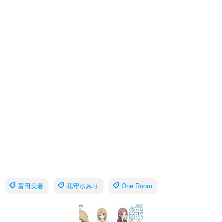
富田美憂
花守ゆみり
One Room