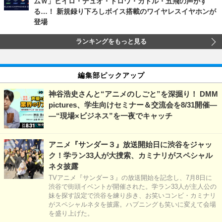
ムＷ」ヒイロ・デュオ・トロワ・カトル・五飛の声がす
る…！ 新規録り下ろしボイス搭載のワイヤレスイヤホンが
登場
ランキングをもっと見る
編集部ピックアップ
神谷浩史さんと“アニメのしごと”を深掘り！ DMM
pictures、学生向けセミナー＆交流会を8/31開催―
―“現場×ビジネス”を一夜でキャッチ
アニメ『サンダー３』放送開始日に渋谷をジャッ
ク！学ラン33人が大捜索、カミナリがスペシャル
ネタ披露
TVアニメ『サンダー３』の放送開始を記念し、7月8日に
渋谷で街頭イベントが開催された。学ラン33人が主人公の
妹を探す設定で渋谷を練り歩き、お笑いコンビ・カミナリ
がスペシャルネタを披露。ハプニングも笑いに変えて会場
を盛り上げた。