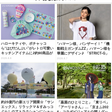
ハローキティや、ポチャッコ
“ハマーン様、バンザーイ！”「機
ら“はぴだんぶい”がレトロ可愛い
動戦士ガンダムZZ」ハマーン様を
キッチンアイテムに♪約90商品が
華麗にデザイン♪ 「STRICT-G」
登場【212 KITCHEN STORE】
Tシャツなどミニコレクション登
2026.8.8
2026.8.7
場
約25億円の新エリア開業☆「サン
「薬屋のひとりごと」「東リベ」
エックス」リラックマ＆すみっコ
「アーリャさん」…「京まふ202
ぐらしのアトラクションにショッ
6」コラボビジュアル公開！グッ