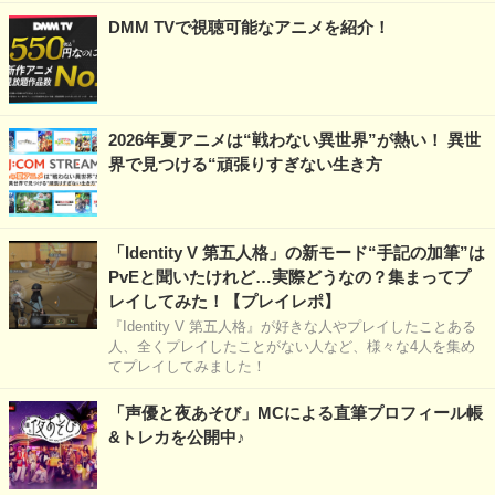
DMM TVで視聴可能なアニメを紹介！
2026年夏アニメは“戦わない異世界”が熱い！ 異世
界で見つける“頑張りすぎない生き方
「Identity V 第五人格」の新モード“手記の加筆”は
PvEと聞いたけれど…実際どうなの？集まってプ
レイしてみた！【プレイレポ】
『Identity V 第五人格』が好きな人やプレイしたことある
人、全くプレイしたことがない人など、様々な4人を集め
てプレイしてみました！
「声優と夜あそび」MCによる直筆プロフィール帳
&トレカを公開中♪