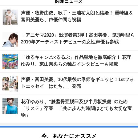
関連ニュース
声優・牧野由依、歌手・三浦祐太朗と結婚！ 洲崎綾＆
富田美憂ら、声優仲間も祝福
「アニサマ2020」出演者第3弾！富田美憂、鬼頭明里ら
2019年アーティストデビューの女性声優も参戦
「ゆるキャン△×るるぶ」作品聖地を徹底紹介！ 花守
ゆみり、東山奈央らの独占インタビューも掲載
声優・富田美憂、10代最後の季節をギュッと！1stフォ
トエッセイ「はたち。」発売
花守ゆみり、“膝蓋骨亜脱臼及び半月板損傷”のため
「リステ」卒業 「共に歩んだ時間はとても大切な宝
物」
今、あなたにオススメ