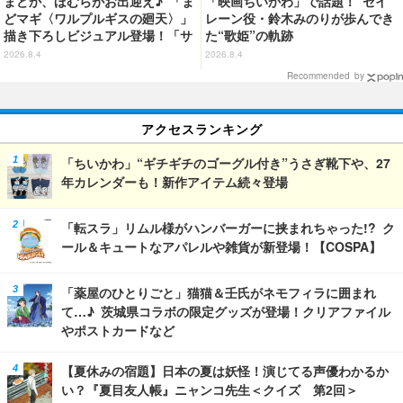
まどか、ほむらがお出迎え♪ 「ま
「映画ちいかわ」で話題！ セイ
どマギ〈ワルプルギスの廻天〉」
レーン役・鈴木みのりが歩んでき
描き下ろしビジュアル登場！「サ
た“歌姫”の軌跡
ンシャインシティプリンスホテ
2026.8.4
2026.8.4
ル」コラボ開催
Recommended by
アクセスランキング
「ちいかわ」“ギチギチのゴーグル付き”うさぎ靴下や、27
年カレンダーも！新作アイテム続々登場
「転スラ」リムル様がハンバーガーに挟まれちゃった!? ク
ール＆キュートなアパレルや雑貨が新登場！【COSPA】
「薬屋のひとりごと」猫猫＆壬氏がネモフィラに囲まれ
て…♪ 茨城県コラボの限定グッズが登場！クリアファイル
やポストカードなど
【夏休みの宿題】日本の夏は妖怪！演じてる声優わかるか
い？『夏目友人帳』ニャンコ先生＜クイズ 第2回＞