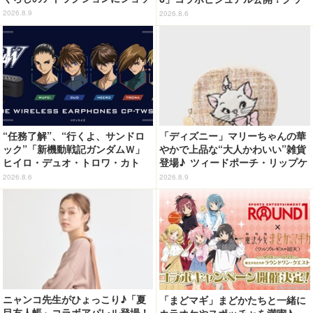
プ、レストランも！「富士急ハイ
ズなどの最新情報も
2026.8.9
2026.8.6
ランド」内【レポート】
“任務了解”、“行くよ、サンドロ
「ディズニー」マリーちゃんの華
ック”「新機動戦記ガンダムＷ」
やかで上品な“大人かわいい”雑貨
ヒイロ・デュオ・トロワ・カト
登場♪ ツィードポーチ・リップケ
ル・五飛の声がする…！ 新規録
ース・トート
2026.8.6
2026.8.9
り下ろしボイス搭載のワイヤレス
イヤホンが登場
ニャンコ先生がひょっこり♪「夏
「まどマギ」まどかたちと一緒に
目友人帳」コラボアパレル登場！
カラオケやスポッチャを満喫♪