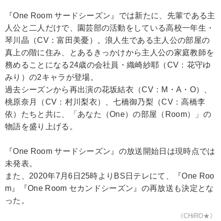
『One Room サードシーズン』では新たに、先輩である主
人公と二人だけで、園芸部の活動をしている高校一年生・
琴川晶（CV：富田美憂）。浪人生である主人公の部屋の
真上の階に住み、とあるきっかけから主人公の家庭教師を
務めることになる24歳の会社員・織崎紗耶（CV：花守ゆ
みり）の2キャラが登場。
過去シーズンから再出演の花坂結衣（CV：M・A・O）、
桃原奈月（CV：村川梨衣）、七橋御乃梨（CV：高橋李
依）たちと共に、「あなた（One）の部屋（Room）」の
物語を盛り上げる。
『One Room サードシーズン』の放送開始日は現時点では
未発表。
また、2020年7月6日25時よりBS日テレにて、『One Roo
m』『One Room セカンドシーズン』の再放送も決定とな
った。
《CHiRO★》