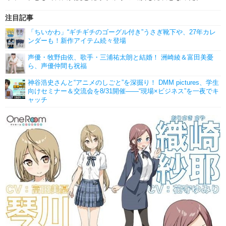
注目記事
「ちいかわ」“ギチギチのゴーグル付き”うさぎ靴下や、27年カレ
ンダーも！新作アイテム続々登場
声優・牧野由依、歌手・三浦祐太朗と結婚！ 洲崎綾＆富田美憂
ら、声優仲間も祝福
神谷浩史さんと“アニメのしごと”を深掘り！ DMM pictures、学生
向けセミナー＆交流会を8/31開催――“現場×ビジネス”を一夜でキ
ャッチ