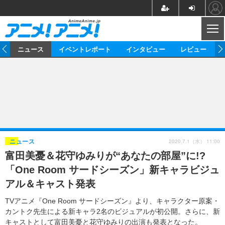
CL
ム
ニュース
イベントレポート
インタビュー
レビュー
ニュース
アニメ
映画/ドラマ
イベントレポート
マンガ
ノベル
アニメ
映画
インタビュー
音楽
声優
ライブ
舞台
スタッフ
声優
レビュー
2020.7.1（水） 11:00
ニュース
富田美憂＆花守ゆみりが“あなたの部屋”に!?
ゲーム
グッズ
海外イベント
ビジネス
俳優・タレント
アーティスト
アニメ
実写
動画
「One Room サードシーズン」新キャラビジュ
イベント
海外
ビジネス
書評
イベント
アニメ
映画/ドラマ
連載・コラム
アル＆キャスト発表
ゲーム
座談会
アニメ！アニメ！TV
ABEMA Cafe
TVアニメ『One Room サードシーズン』より、キャラクター原案・
カントク先生による新キャラ2名のビジュアルが初公開。さらに、新
キャストとして富田美憂と花守ゆみりの出演も発表となった。