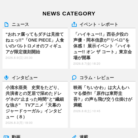
NEWS CATEGORY
ニュース
イベント・レポート
“おれァ腐ってもダチは見捨て
「ハイキュー!!」西谷夕役の
ねェっ!!”「ONE PIECE」人食
声優・岡本信彦が”リベロ”を
いのバルトロメオのフィギュ
体感！ 展示イベント「ハイキ
アが限定復刻開始
ュー!! オン ザ コート」東京会
場が開幕
2026.8.9(日) 20:30
2026.8.7(金) 18:20
インタビュー
コラム・レビュー
小清水亜美 史実をたどり、
映画「ちいかわ」は大人もハ
共演者との芝居で深めたドレ
マる傑作!「原作は東野圭
ゲネの“止まった時間”と“繊細
吾?」の声も飛び交う仕掛けが
な強さ” TVアニメ「天幕の
満載
ジャードゥーガル」インタビ
2026.8.8(土) 10:45
ュー（８）
2026.8.3(月) 18:00
動画
連載