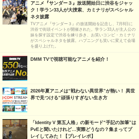
アニメ『サンダー３』放送開始日に渋谷をジャッ
ク！学ラン33人が大捜索、カミナリがスペシャル
ネタ披露
TVアニメ『サンダー３』の放送開始を記念し、7月8日に
渋谷で街頭イベントが開催された。学ラン33人が主人公の
妹を探す設定で渋谷を練り歩き、お笑いコンビ・カミナリ
がスペシャルネタを披露。ハプニングも笑いに変えて会場
を盛り上げた。
DMM TVで視聴可能なアニメを紹介！
2026年夏アニメは“戦わない異世界”が熱い！ 異世
界で見つける“頑張りすぎない生き方
「Identity V 第五人格」の新モード“手記の加筆”は
PvEと聞いたけれど…実際どうなの？集まってプ
レイしてみた！【プレイレポ】