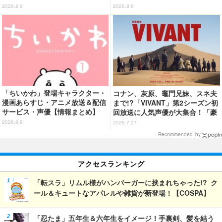
イズ 第2回＞
様が黄金の輝きをまといミニフィ
2026.8.9
2026.8.6
ギュア化 ヤッターワン&おだてブ
タも
「ちいかわ」登場キャラクター・
コナン、灰原、竈門兄妹、スネ夫
漫画あらすじ・アニメ放送＆配信
まで!?「VIVANT」第2シーズン初
サービス・声優【情報まとめ】
回放送に人気声優が大集合！「豪
華すぎる」花江夏樹＆鬼頭明里＆
2026.8.9
2026.7.27
関智一＆高山みなみら出演
Recommended by
アクセスランキング
「転スラ」リムル様がハンバーガーに挟まれちゃった!? ク
ール＆キュートなアパレルや雑貨が新登場！【COSPA】
「忍たま」五年生＆六年生をイメージ！手裏剣、髪を結う