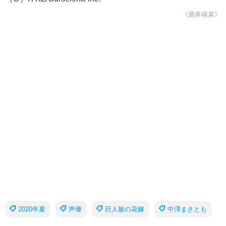
《酒井靖菜》
2020年夏
声優
巨人族の花嫁
中澤まさとも