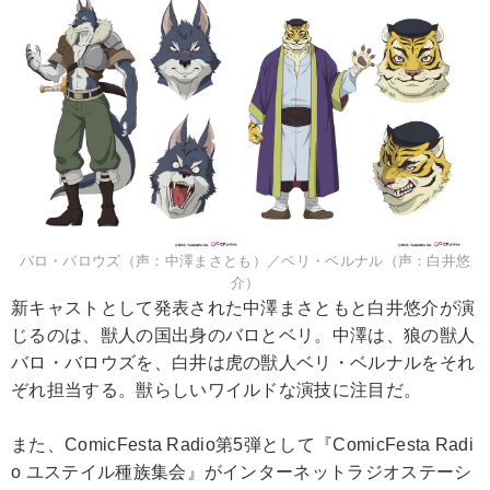
バロ・バロウズ（声：中澤まさとも）／ベリ・ベルナル（声：白井悠
介）
新キャストとして発表された中澤まさともと白井悠介が演
じるのは、獣人の国出身のバロとベリ。中澤は、狼の獣人
バロ・バロウズを、白井は虎の獣人ベリ・ベルナルをそれ
ぞれ担当する。獣らしいワイルドな演技に注目だ。
また、ComicFesta Radio第5弾として『ComicFesta Radi
o ユステイル種族集会』がインターネットラジオステーシ