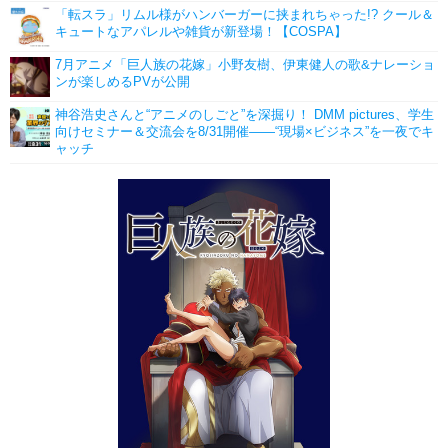
「転スラ」リムル様がハンバーガーに挟まれちゃった!? クール＆
キュートなアパレルや雑貨が新登場！【COSPA】
7月アニメ「巨人族の花嫁」小野友樹、伊東健人の歌&ナレーショ
ンが楽しめるPVが公開
神谷浩史さんと“アニメのしごと”を深掘り！ DMM pictures、学生
向けセミナー＆交流会を8/31開催――“現場×ビジネス”を一夜でキ
ャッチ