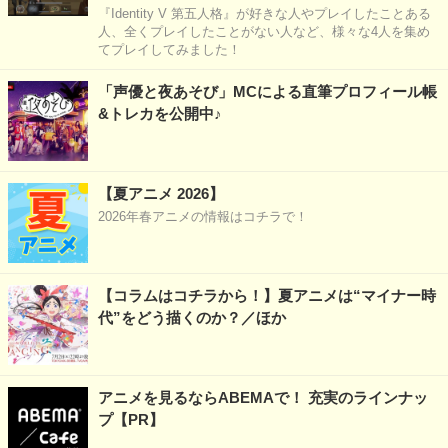
『Identity V 第五人格』が好きな人やプレイしたことある
人、全くプレイしたことがない人など、様々な4人を集め
てプレイしてみました！
「声優と夜あそび」MCによる直筆プロフィール帳
&トレカを公開中♪
【夏アニメ 2026】
2026年春アニメの情報はコチラで！
【コラムはコチラから！】夏アニメは“マイナー時
代”をどう描くのか？／ほか
アニメを見るならABEMAで！ 充実のラインナッ
プ【PR】