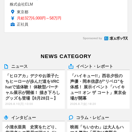
株式会社ELM
東京都
月給32万6,000円～58万円
正社員
Sponsored by
NEWS CATEGORY
ニュース
イベント・レポート
「ヒロアカ」デクやお茶子た
「ハイキュー!!」西谷夕役の
ちヒーローが歩んだ道をVRC
声優・岡本信彦が”リベロ”を
hatで追体験！ 体験型バーチ
体感！ 展示イベント「ハイキ
ャル展示が開催！ 描き下ろし
ュー!! オン ザ コート」東京会
グッズも登場【8月28日～】
場が開幕
2026.8.10(月) 13:00
2026.8.7(金) 18:20
インタビュー
コラム・レビュー
小清水亜美 史実をたどり、
映画「ちいかわ」は大人もハ