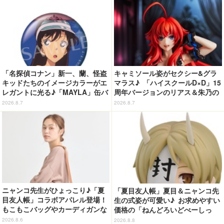
「名探偵コナン」新一、蘭、怪盗
キャミソール姿がセクシー&グラ
キッドたちのイメージカラーがエ
マラス♪ 「ハイスクールD×D」15
レガントに光る♪「MAYLA」缶バ
周年バージョンのリアス＆朱乃の
ッジの全種セットがお得に！【3
フィギュアがリニューアルパッケ
2026.8.7
2026.8.7
0％オフセール】
ージで登場！
ニャンコ先生がひょっこり♪「夏
「夏目友人帳」夏目＆ニャンコ先
目友人帳」コラボアパレル登場！
生の式姿が可愛い♪ お求めやすい
もこもこバッグやカーディガンな
価格の「ねんどろいどべーしっ
ど全8型
く」から登場！ ちんまい二人が
2026.8.6
2026.8.8