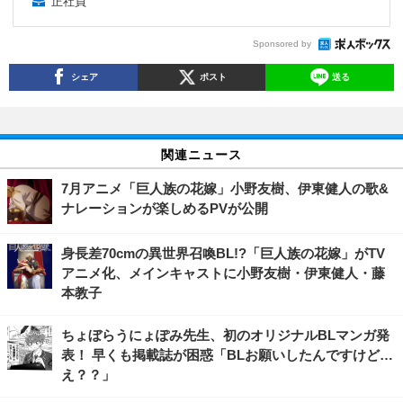
正社員
Sponsored by
シェア
ポスト
送る
関連ニュース
7月アニメ「巨人族の花嫁」小野友樹、伊東健人の歌&
ナレーションが楽しめるPVが公開
身長差70cmの異世界召喚BL!?「巨人族の花嫁」がTV
アニメ化、メインキャストに小野友樹・伊東健人・藤
本教子
ちょぼらうにょぽみ先生、初のオリジナルBLマンガ発
表！ 早くも掲載誌が困惑「BLお願いしたんですけど…
え？？」