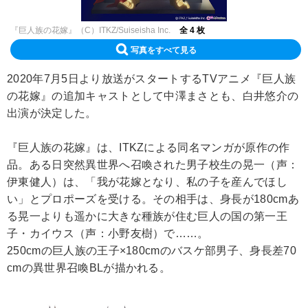
『巨人族の花嫁』（C）ITKZ/Suiseisha Inc.
全 4 枚
写真をすべて見る
2020年7月5日より放送がスタートするTVアニメ『巨人族
の花嫁』の追加キャストとして中澤まさとも、白井悠介の
出演が決定した。
『巨人族の花嫁』は、ITKZによる同名マンガが原作の作
品。ある日突然異世界へ召喚された男子校生の晃一（声：
伊東健人）は、「我が花嫁となり、私の子を産んでほし
い」とプロポーズを受ける。その相手は、身長が180cmあ
る晃一よりも遥かに大きな種族が住む巨人の国の第一王
子・カイウス（声：小野友樹）で……。
250cmの巨人族の王子×180cmのバスケ部男子、身長差70
cmの異世界召喚BLが描かれる。