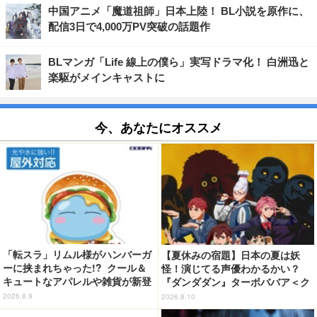
中国アニメ「魔道祖師」日本上陸！ BL小説を原作に、
配信3日で4,000万PV突破の話題作
BLマンガ「Life 線上の僕ら」実写ドラマ化！ 白洲迅と
楽駆がメインキャストに
今、あなたにオススメ
「転スラ」リムル様がハンバーガ
【夏休みの宿題】日本の夏は妖
ーに挟まれちゃった!? クール＆
怪！演じてる声優わかるかい？
キュートなアパレルや雑貨が新登
『ダンダダン』ターボババア＜ク
場！【COSPA】
イズ 第3回＞
2026.8.9
2026.8.10