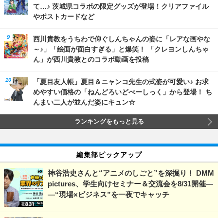
て…♪ 茨城県コラボの限定グッズが登場！クリアファイル
やポストカードなど
西川貴教をうちわで仰ぐしんちゃんの姿に「レアな画やな
～♪」「絵面が面白すぎる」と爆笑！ 「クレヨンしんちゃ
ん」が西川貴教とのコラボ動画を投稿
「夏目友人帳」夏目＆ニャンコ先生の式姿が可愛い♪ お求
めやすい価格の「ねんどろいどべーしっく」から登場！ ち
んまい二人が並んだ姿にキュン☆
ランキングをもっと見る
編集部ピックアップ
神谷浩史さんと“アニメのしごと”を深掘り！ DMM
pictures、学生向けセミナー＆交流会を8/31開催―
―“現場×ビジネス”を一夜でキャッチ