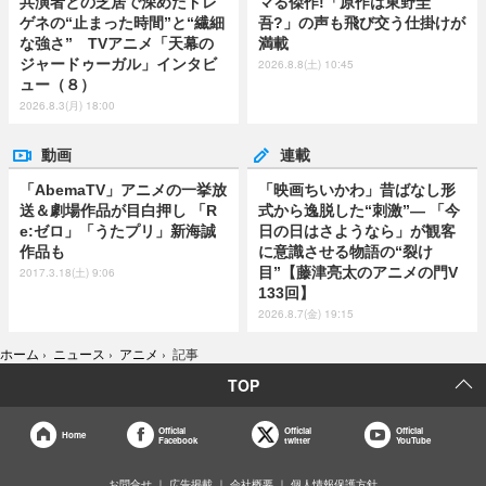
共演者との芝居で深めたドレ
マる傑作!「原作は東野圭
ゲネの“止まった時間”と“繊細
吾?」の声も飛び交う仕掛けが
な強さ” TVアニメ「天幕の
満載
ジャードゥーガル」インタビ
2026.8.8(土) 10:45
ュー（８）
2026.8.3(月) 18:00
動画
連載
「AbemaTV」アニメの一挙放
「映画ちいかわ」昔ばなし形
送＆劇場作品が目白押し 「R
式から逸脱した“刺激”― 「今
e:ゼロ」「うたプリ」新海誠
日の日はさようなら」が観客
作品も
に意識させる物語の“裂け
目”【藤津亮太のアニメの門V
2017.3.18(土) 9:06
133回】
2026.8.7(金) 19:15
ホーム
›
ニュース
›
アニメ
›
記事
TOP
Official
Official
Official
Home
Facebook
twitter
YouTube
お問合せ
広告掲載
会社概要
個人情報保護方針