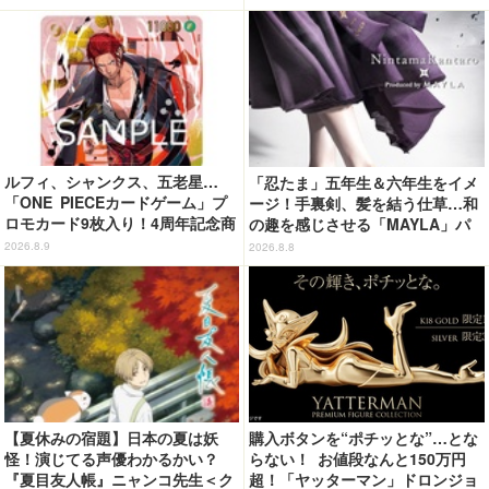
並んだ姿にキュン☆
ルフィ、シャンクス、五老星…
「忍たま」五年生＆六年生をイメ
「ONE PIECEカードゲーム」プ
ージ！手裏剣、髪を結う仕草…和
ロモカード9枚入り！4周年記念商
の趣を感じさせる「MAYLA」パ
品が抽選販売【9月2日23時まで】
ンプス
2026.8.9
2026.8.8
【夏休みの宿題】日本の夏は妖
購入ボタンを“ポチッとな”…とな
怪！演じてる声優わかるかい？
らない！ お値段なんと150万円
『夏目友人帳』ニャンコ先生＜ク
超！「ヤッターマン」ドロンジョ