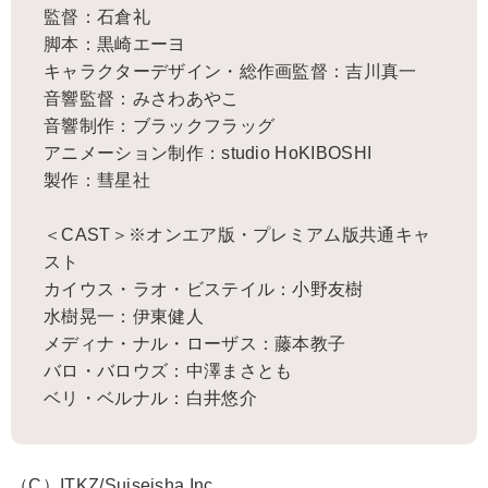
監督：石倉礼
脚本：黒崎エーヨ
キャラクターデザイン・総作画監督：吉川真一
音響監督：みさわあやこ
音響制作：ブラックフラッグ
アニメーション制作：studio HoKIBOSHI
製作：彗星社
＜CAST＞※オンエア版・プレミアム版共通キャ
スト
カイウス・ラオ・ビステイル：小野友樹
水樹晃一：伊東健人
メディナ・ナル・ローザス：藤本教子
バロ・バロウズ：中澤まさとも
ベリ・ベルナル：白井悠介
（C）ITKZ/Suiseisha Inc.