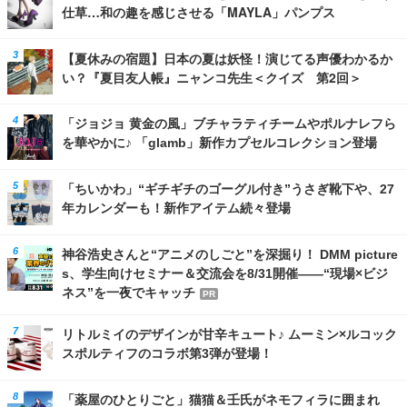
仕草…和の趣を感じさせる「MAYLA」パンプス
【夏休みの宿題】日本の夏は妖怪！演じてる声優わかるか
い？『夏目友人帳』ニャンコ先生＜クイズ 第2回＞
「ジョジョ 黄金の風」ブチャラティチームやポルナレフら
を華やかに♪ 「glamb」新作カプセルコレクション登場
「ちいかわ」“ギチギチのゴーグル付き”うさぎ靴下や、27
年カレンダーも！新作アイテム続々登場
神谷浩史さんと“アニメのしごと”を深掘り！ DMM picture
s、学生向けセミナー＆交流会を8/31開催――“現場×ビジ
ネス”を一夜でキャッチ
PR
リトルミイのデザインが甘辛キュート♪ ムーミン×ルコック
スポルティフのコラボ第3弾が登場！
「薬屋のひとりごと」猫猫＆壬氏がネモフィラに囲まれ