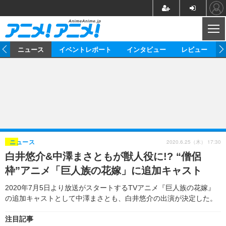
CL
ム
ニュース
イベントレポート
インタビュー
レビュー
ニュース
アニメ
映画/ドラマ
イベントレポート
マンガ
ノベル
アニメ
映画
インタビュー
音楽
声優
ライブ
舞台
スタッフ
声優
レビュー
2020.6.25（木） 17:30
ニュース
白井悠介&中澤まさともが獣人役に!? “僧侶
ゲーム
グッズ
海外イベント
ビジネス
俳優・タレント
アーティスト
アニメ
実写
動画
枠”アニメ「巨人族の花嫁」に追加キャスト
イベント
海外
ビジネス
書評
イベント
アニメ
映画/ドラマ
連載・コラム
2020年7月5日より放送がスタートするTVアニメ『巨人族の花嫁』
の追加キャストとして中澤まさとも、白井悠介の出演が決定した。
ゲーム
座談会
アニメ！アニメ！TV
ABEMA Cafe
注目記事