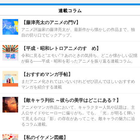
連載コラム
【藤津亮太のアニメの門V】
アニメ評論家の藤津亮太が、最新作から懐かしの作品まで、独
自の切り口でピックアップ。
【平成・昭和レトロアニメのすゝめ】
令和に見ると“エモい”？あのときの気持ち、どこか懐かしい記憶
が蘇る――平成・昭和を彩ったアニメを振り返る連載コラム。
【おすすめマンガ手帖】
まだアニメ化されてはいないけれどぜひ読んでほしいおすすめ
マンガを紹介する連載
【敵キャラ列伝 ～彼らの美学はどこにある？】
アニメやマンガ作品において、キャラクター人気や話題は、主
人公サイドやヒーローに偏りがち。でも、「光」が明るく輝い
て見えるのは「影」の存在があってこそ。敵キャラの魅力に迫
るコラム連載。
【私のイケメン図鑑】