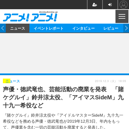
CL
ム
ニュース
イベントレポート
インタビュー
レビュー
ニュース
アニメ
映画/ドラマ
イベントレポート
マンガ
ノベル
アニメ
映画
インタビュー
音楽
声優
ライブ
舞台
スタッフ
声優
レビュー
2019.12.3（火） 18:05
ニュース
声優・徳武竜也、芸能活動の廃業を発表 「賭
ゲーム
グッズ
海外イベント
ビジネス
俳優・タレント
アーティスト
アニメ
実写
動画
ケグルイ」鈴井涼太役、「アイマスSideM」九
イベント
海外
ビジネス
書評
イベント
アニメ
映画/ドラマ
連載・コラム
十九一希役など
ゲーム
座談会
アニメ！アニメ！TV
ABEMA Cafe
『賭ケグルイ』鈴井涼太役や『アイドルマスターSideM』九十九一
希役などを務める声優・徳武竜也が2019年12月3日、年内をもっ
て、声優業を含む一切の芸能活動を廃業すると発表した。