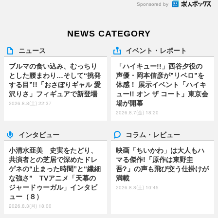
Sponsored by
NEWS CATEGORY
ニュース
イベント・レポート
ブルマの食い込み、むっちり
「ハイキュー!!」西谷夕役の
とした腰まわり…そして“挑発
声優・岡本信彦が”リベロ”を
する目”!!「おさぼりギャル 愛
体感！ 展示イベント「ハイキ
沢りさ」フィギュアで新登場
ュー!! オン ザ コート」東京会
場が開幕
2026.8.8(土) 22:37
2026.8.7(金) 18:20
インタビュー
コラム・レビュー
小清水亜美 史実をたどり、
映画「ちいかわ」は大人もハ
共演者との芝居で深めたドレ
マる傑作!「原作は東野圭
ゲネの“止まった時間”と“繊細
吾?」の声も飛び交う仕掛けが
な強さ” TVアニメ「天幕の
満載
ジャードゥーガル」インタビ
2026.8.8(土) 10:45
ュー（８）
2026.8.3(月) 18:00