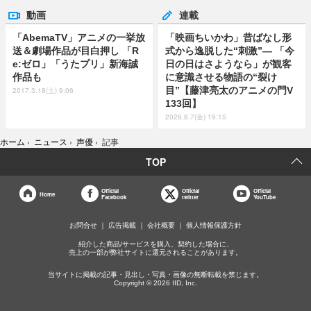
動画
連載
「AbemaTV」アニメの一挙放
「映画ちいかわ」昔ばなし形
送＆劇場作品が目白押し 「R
式から逸脱した“刺激”― 「今
e:ゼロ」「うたプリ」新海誠
日の日はさようなら」が観客
作品も
に意識させる物語の“裂け
目”【藤津亮太のアニメの門V
2017.3.18(土) 9:06
133回】
2026.8.7(金) 19:15
ホーム
›
ニュース
›
声優
›
記事
TOP
Official
Official
Official
Home
Facebook
twitter
YouTube
お問合せ
広告掲載
会社概要
個人情報保護方針
紹介した商品/サービスを購入、契約した場合に、
売上の一部が弊社サイトに還元されることがあります。
当サイトに掲載の記事・見出し・写真・画像の無断転載を禁じます。
Copyright © 2026 IID, Inc.