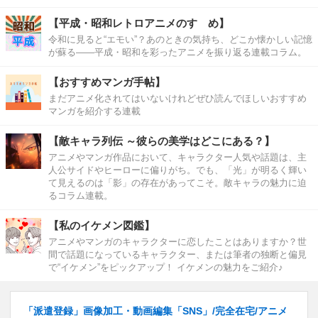
【平成・昭和レトロアニメのすゝめ】
令和に見ると“エモい”？あのときの気持ち、どこか懐かしい記憶
が蘇る――平成・昭和を彩ったアニメを振り返る連載コラム。
【おすすめマンガ手帖】
まだアニメ化されてはいないけれどぜひ読んでほしいおすすめ
マンガを紹介する連載
【敵キャラ列伝 ～彼らの美学はどこにある？】
アニメやマンガ作品において、キャラクター人気や話題は、主
人公サイドやヒーローに偏りがち。でも、「光」が明るく輝い
て見えるのは「影」の存在があってこそ。敵キャラの魅力に迫
るコラム連載。
【私のイケメン図鑑】
アニメやマンガのキャラクターに恋したことはありますか？世
間で話題になっているキャラクター、または筆者の独断と偏見
で“イケメン”をピックアップ！ イケメンの魅力をご紹介♪
「派遣登録」画像加工・動画編集「SNS」/完全在宅/アニメ