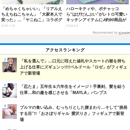
「めちゃくちゃいい」「リアルえ
ハローキティや、ポチャッコ
ちえちねこちゃん」「大家本人で
ら“はぴだんぶい”がレトロ可愛い
笑った」…「ヤニねこ」コラボグ
キッチンアイテムに♪約90商品が
ラビアが超話題!! 篠崎こころ＆
登場【212 KITCHEN STORE】
2026.7.23
2026.8.8
声優・稲田徹が出演「ヤンマガ」
Recommended by
34号
アクセスランキング
「私を選んで」…口元に咥えた値札やスカートの裾を持ち
上げる仕草にズギュンッ!!!!ベルドール「ロゼ」がフィギュ
アで新登場
「忍たま」五年生＆六年生をイメージ！手裏剣、髪を結う
仕草…和の趣を感じさせる「MAYLA」パンプス
ブルマの食い込み、むっちりとした腰まわり…そして“挑発
する目”!!「おさぼりギャル 愛沢りさ」フィギュアで新登
場