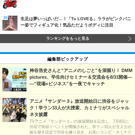
生足は夢いっぱいだ…！「To LOVEる」ララがピンクバニ
ー姿でフィギュア化！気品ただようボディに注目
ランキングをもっと見る
編集部ピックアップ
神谷浩史さんと“アニメのしごと”を深掘り！ DMM
pictures、学生向けセミナー＆交流会を8/31開催―
―“現場×ビジネス”を一夜でキャッチ
アニメ『サンダー３』放送開始日に渋谷をジャッ
ク！学ラン33人が大捜索、カミナリがスペシャル
ネタ披露
TVアニメ『サンダー３』の放送開始を記念し、7月8日に
渋谷で街頭イベントが開催された。学ラン33人が主人公の
妹を探す設定で渋谷を練り歩き、お笑いコンビ・カミナリ