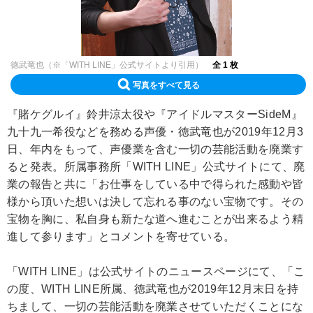
徳武竜也（※「WITH LINE」公式サイトより引用）
全 1 枚
写真をすべて見る
『賭ケグルイ』鈴井涼太役や『アイドルマスターSideM』
九十九一希役などを務める声優・徳武竜也が2019年12月3
日、年内をもって、声優業を含む一切の芸能活動を廃業す
ると発表。所属事務所「WITH LINE」公式サイトにて、廃
業の報告と共に「お仕事をしている中で得られた感動や皆
様から頂いた想いは決して忘れる事のない宝物です。その
宝物を胸に、私自身も新たな道へ進むことが出来るよう精
進して参ります」とコメントを寄せている。
「WITH LINE」は公式サイトのニュースページにて、「こ
の度、WITH LINE所属、徳武竜也が2019年12月末日を持
ちまして、一切の芸能活動を廃業させていただくことにな