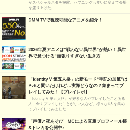
がスペシャルネタを披露。ハプニングも笑いに変えて会場
を盛り上げた。
DMM TVで視聴可能なアニメを紹介！
2026年夏アニメは“戦わない異世界”が熱い！ 異世
界で見つける“頑張りすぎない生き方
「Identity V 第五人格」の新モード“手記の加筆”は
PvEと聞いたけれど…実際どうなの？集まってプ
レイしてみた！【プレイレポ】
『Identity V 第五人格』が好きな人やプレイしたことある
人、全くプレイしたことがない人など、様々な4人を集め
てプレイしてみました！
「声優と夜あそび」MCによる直筆プロフィール帳
&トレカを公開中♪