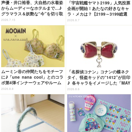
声優・井口裕香、大自然の水着姿
「宇宙戦艦ヤマト2199」人気投票
からムーディーなホテルまで…♪
企画が開始！あたなの好きなキャ
グラマラス＆妖艶な“今”を切り取
ラ・メカは？【2199～3199総選
り！3冊目写真集が発売中
挙】
2026.7.15
2026.8.7
ムーミン谷の仲間たちをモチーフ
「名探偵コナン」コナンの蝶ネク
に♪「une nana cool」とのコラ
タイ、怪盗キッドの“1412”が目印
ボ第4弾インナーウェアやルーム
♪ 各キャラをイメージした「MAY
ウェアが登場！
LA」リングセットがセール中
2026.8.8
2026.8.6