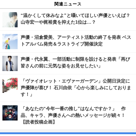
関連ニュース
“温かくして休みなよ”と囁いてほしい声優といえば？
山寺宏一や梶裕貴を抑えた1位は…？
声優・沼倉愛美、アーティスト活動の終了を発表 ベス
トアルバム発売＆ラストライブ開催決定
声優・代永翼、一部活動に制限を設けると発表「再び
皆さんの前に元気な姿をお見せしたい」
「ヴァイオレット・エヴァーガーデン」公開日決定に
声優陣が喜び！ 石川由依「心から楽しみにしておりま
す！」
「あなたの“今年一番の推し”はなんですか？」 作
品、キャラ、声優さんへの熱いメッセージが続々！
【読者投稿企画】