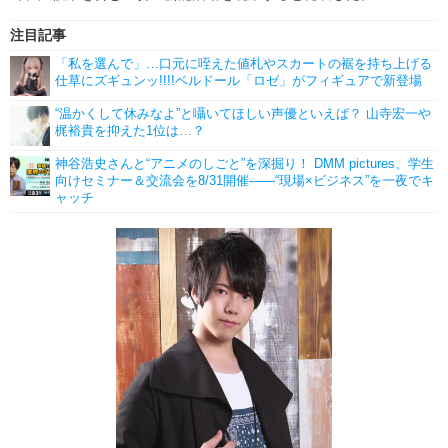
注目記事
「私を選んで」…口元に咥えた値札やスカートの裾を持ち上げる
仕草にズギュンッ!!!!ベルドール「ロゼ」がフィギュアで新登場
“温かくして休みなよ”と囁いてほしい声優といえば？ 山寺宏一や
梶裕貴を抑えた1位は…？
神谷浩史さんと“アニメのしごと”を深掘り！ DMM pictures、学生
向けセミナー＆交流会を8/31開催――“現場×ビジネス”を一夜でキ
ャッチ