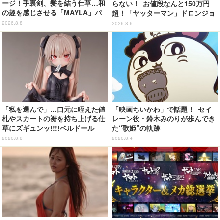
ージ！手裏剣、髪を結う仕草…和
らない！ お値段なんと150万円
の趣を感じさせる「MAYLA」パ
超！「ヤッターマン」ドロンジョ
ンプス
様が黄金の輝きをまといミニフィ
2026.8.8
2026.8.6
ギュア化 ヤッターワン&おだてブ
タも
「私を選んで」…口元に咥えた値
「映画ちいかわ」で話題！ セイ
札やスカートの裾を持ち上げる仕
レーン役・鈴木みのりが歩んでき
草にズギュンッ!!!!ベルドール
た“歌姫”の軌跡
「ロゼ」がフィギュアで新登場
2026.8.8
2026.8.4