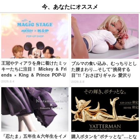
今、あなたにオススメ
王冠やティアラを身に着けたミッ
ブルマの食い込み、むっちりとし
キーたちに注目！ Mickey & Fri
た腰まわり…そして“挑発する
ends × King & Prince POP-U
目”!!「おさぼりギャル 愛沢り
P SHOP「MAGIC STAGE」に新
さ」フィギュアで新登場
2026.8.4
2026.8.8
商品登場
「忍たま」五年生＆六年生をイメ
購入ボタンを“ポチッとな”…とな