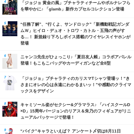
「ジョジョ 黄金の風」ブチャラティチームやポルナレフら
を華やかに♪ 「glamb」新作カプセルコレクション登場
“任務了解”、“行くよ、サンドロック”「新機動戦記ガンダ
ムＷ」ヒイロ・デュオ・トロワ・カトル・五飛の声がす
る…！ 新規録り下ろしボイス搭載のワイヤレスイヤホンが
登場
ニャンコ先生がひょっこり♪「夏目友人帳」コラボアパレル
登場！もこもこバッグやカーディガンなど全8型
「ジョジョ」ブチャラティのカリスマTシャツ登場ッ！“き
さまにオレの心は永遠にわかるまいッ！”や感動のクライマ
ックスをデザイン
キャミソール姿がセクシー&グラマラス♪ 「ハイスクールD
×D」15周年バージョンのリアス＆朱乃のフィギュアがリニ
ューアルパッケージで登場！
“バイク”キャラといえば？ アンケート〆切は8月11日