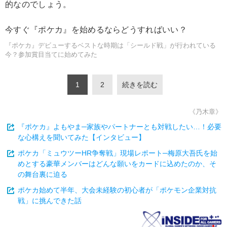
的なのでしょう。
今すぐ『ポケカ』を始めるならどうすればいい？
『ポケカ』デビューするベストな時期は「シールド戦」が行われている
今？参加賞目当てに始めてみた
1
2
続きを読む
《乃木章》
『ポケカ』よもやま─家族やパートナーとも対戦したい…！必要
な心構えを聞いてみた【インタビュー】
ポケカ「ミュウツーHR争奪戦」現場レポート─梅原大吾氏を始
めとする豪華メンバーはどんな願いをカードに込めたのか、そ
の舞台裏に迫る
ポケカ始めて半年、大会未経験の初心者が「ポケモン企業対抗
戦」に挑んできた話