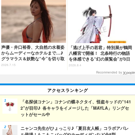
声優・井口裕香、大自然の水着姿
「逃げ上手の若君」特別展が鶴岡
からムーディーなホテルまで…♪
八幡宮で開催！ 北条時行の物語
グラマラス＆妖艶な“今”を切り取
を体感できる“幻の展覧会”が3日
り！3冊目写真集が発売中
間限定で登場【8/28～30】
2026.7.15
2026.8.4
Recommended by
アクセスランキング
「名探偵コナン」コナンの蝶ネクタイ、怪盗キッドの“141
2”が目印♪ 各キャラをイメージした「MAYLA」リングセ
ットがセール中
ニャンコ先生がひょっこり♪「夏目友人帳」コラボアパレ
ル登場！もこもこバッグやカーディガンなど全8型