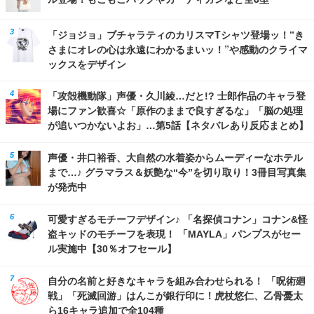
「ジョジョ」ブチャラティのカリスマTシャツ登場ッ！“き
さまにオレの心は永遠にわかるまいッ！”や感動のクライマ
ックスをデザイン
「攻殻機動隊」声優・久川綾…だと!? 士郎作品のキャラ登
場にファン歓喜☆「原作のままで良すぎるな」「脳の処理
が追いつかないよお」…第5話【ネタバレあり反応まとめ】
声優・井口裕香、大自然の水着姿からムーディーなホテル
まで…♪ グラマラス＆妖艶な“今”を切り取り！3冊目写真集
が発売中
可愛すぎるモチーフデザイン♪ 「名探偵コナン」コナン&怪
盗キッドのモチーフを表現！ 「MAYLA」パンプスがセー
ル実施中【30％オフセール】
自分の名前と好きなキャラを組み合わせられる！ 「呪術廻
戦」「死滅回游」はんこが銀行印に！虎杖悠仁、乙骨憂太
ら16キャラ追加で全104種