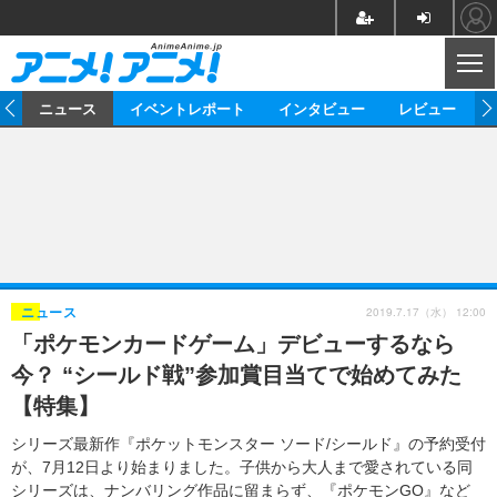
CL
ム
ニュース
イベントレポート
インタビュー
レビュー
ニュース
アニメ
映画/ドラマ
イベントレポート
マンガ
ノベル
アニメ
映画
インタビュー
音楽
声優
ライブ
舞台
スタッフ
声優
レビュー
2019.7.17（水） 12:00
ニュース
「ポケモンカードゲーム」デビューするなら
ゲーム
グッズ
海外イベント
ビジネス
俳優・タレント
アーティスト
アニメ
実写
動画
今？ “シールド戦”参加賞目当てで始めてみた
イベント
海外
ビジネス
書評
イベント
アニメ
映画/ドラマ
連載・コラム
【特集】
ゲーム
座談会
アニメ！アニメ！TV
ABEMA Cafe
シリーズ最新作『ポケットモンスター ソード/シールド』の予約受付
が、7月12日より始まりました。子供から大人まで愛されている同
シリーズは、ナンバリング作品に留まらず、『ポケモンGO』など