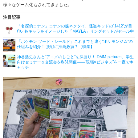
様々なゲーム化もされてきました。
注目記事
「名探偵コナン」コナンの蝶ネクタイ、怪盗キッドの“1412”が目
印♪ 各キャラをイメージした「MAYLA」リングセットがセール中
「ポケモン ソード・シールド」これまでと違う“ポケモンジム”の
仕組みを紹介！ 挑戦に推薦必須？【特集】
神谷浩史さんと“アニメのしごと”を深掘り！ DMM pictures、学生
向けセミナー＆交流会を8/31開催――“現場×ビジネス”を一夜でキ
ャッチ