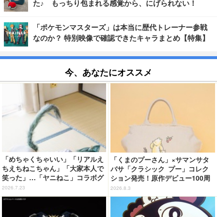
た♪ もっちり包まれる感覚から、にげられない！
「ポケモンマスターズ」は本当に歴代トレーナー参戦
なのか？ 特別映像で確認できたキャラまとめ【特集】
今、あなたにオススメ
「めちゃくちゃいい」「リアルえ
「くまのプーさん」×サマンサタ
ちえちねこちゃん」「大家本人で
バサ「クラシック プー」コレク
笑った」…「ヤニねこ」コラボグ
ション発売！原作デビュー100周
ラビアが超話題!! 篠崎こころ＆
年記念でハンドバッグや財布など
2026.7.23
2026.8.3
声優・稲田徹が出演「ヤンマガ」
全6種が登場
34号