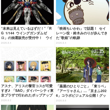
“未来は見えているはずだ！”「R
「映画ちいかわ」で話題！ セイ
G 1/144 ウイングガンダムゼ
レーン役・鈴木みのりが歩んでき
ロ」の抽選販売が受付中！ ウイ
た“歌姫”の軌跡
ングバインダーにRGならではの
2026.8.4
2026.8.4
ギミックを搭載
アスナ、アリスの警官コスが可愛
「薬屋のひとりごと」「東リベ」
すぎ♪ 「SAO」ダイバーシティ東
「アーリャさん」…「京まふ202
京プラザで行われたポップアップ
6」コラボビジュアル公開！グッ
ショップの事後通販がスタート！
ズなどの最新情報も
2026.8.2
2026.8.6