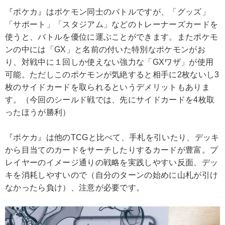
『ポケカ』はポケモン同士のバトルですが、「グッズ」
「サポート」「スタジアム」などのトレーナーズカードを
使うと、バトルを優位に運ぶことができます。またポケモ
ンの中には「GX」と名前の付いた特別なポケモンがお
り、対戦中に１回しか使えない強力な「GXワザ」が使用
可能。ただしこのポケモンが気絶すると相手に2枚ないし3
枚のサイドカードを取られるというデメリットもありま
す。（今回のシールド戦では、先にサイドカードを4枚取
ったほうが勝利）
『ポケカ』は他のTCGと比べて、手札を引いたり、デッキ
から目当てのカードをサーチしたりするカードが豊富。プ
レイヤーのイメージ通りの戦略を実践しやすい反面、デッ
キを消耗しやすいので（自分のターンの始めに山札が引け
なかったら負け）、注意が必要です。