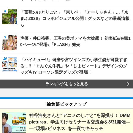
「薬屋のひとりごと」「東リベ」「アーリャさん」…「京
まふ2026」コラボビジュアル公開！グッズなどの最新情報
も
声優・井口裕香、圧巻の美ボディを大披露！ 初表紙&巻頭1
0ページに登場♪「FLASH」発売
「ハイキュー!!」研磨や宮ツインズの小学生姿が可愛すぎ
る…!!「ぐんぐん牛乳」や「しまだマート」デザインのグ
ッズも!? ローソン限定グッズが登場！
ランキングをもっと見る
編集部ピックアップ
神谷浩史さんと“アニメのしごと”を深掘り！ DMM
pictures、学生向けセミナー＆交流会を8/31開催―
―“現場×ビジネス”を一夜でキャッチ