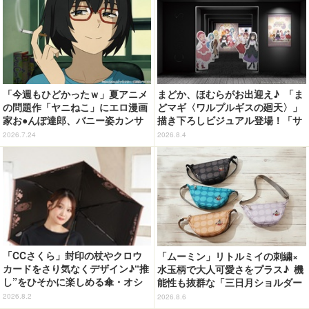
「今週もひどかったｗ」夏アニメ
まどか、ほむらがお出迎え♪ 「ま
の問題作「ヤニねこ」にエロ漫画
どマギ〈ワルプルギスの廻天〉」
家お●んぽ達郎、バニー姿カンサ
描き下ろしビジュアル登場！「サ
イねこ登場にゃ！ 第4話の衝撃ラ
ンシャインシティプリンスホテ
2026.7.24
2026.8.4
ストに「ヤバいをどんどん更新し
ル」コラボ開催
てる」【ネタバレあり反応まと
め】
「CCさくら」封印の杖やクロウ
「ムーミン」リトルミイの刺繍×
カードをさり気なくデザイン♪“推
水玉柄で大人可愛さをプラス♪ 機
し”をひそかに楽しめる傘・オシ
能性も抜群な「三日月ショルダー
ブレラが登場
バッグ」が新登場
2026.8.2
2026.8.6