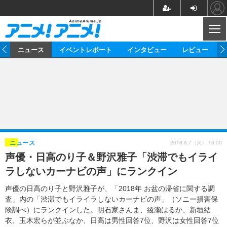
CL
ム
ニュース
イベントレポート
インタビュー
レビュー
ニュース
アニメ
映画/ドラマ
イベントレポート
マンガ
ノベル
アニメ
映画
インタビュー
音楽
声優
ライブ
舞台
スタッフ
声優
レビュー
2018.8.7（火） 16:00
ニュース
声優・日高のり子＆野沢雅子「渋滞でもイライ
ゲーム
グッズ
海外イベント
ビジネス
俳優・タレント
アーティスト
アニメ
実写
動画
ラしないカーナビの声」にランクイン
イベント
海外
ビジネス
書評
イベント
アニメ
映画/ドラマ
連載・コラム
声優の日高のり子と野沢雅子が、「2018年 お盆の帰省に関する調
査」内の「渋滞でもイライラしないカーナビの声」（ソニー損害保
ゲーム
座談会
アニメ！アニメ！TV
ABEMA Cafe
険調べ）にランクインした。明石家さんま、綾瀬はるか、新垣結
衣、玉木宏らが並ぶなか、日高は男性回答7位、野沢は女性回答7位