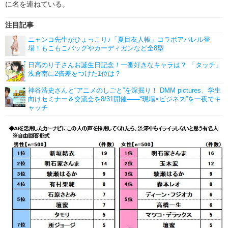
に名を連ねている。
注目記事
ニャンコ先生がひょっこり♪「夏目友人帳」コラボアパレル登
場！もこもこバッグやカーディガンなど全8型
日高のり子さんお誕生日記念！一番好きなキャラは？ 「タッチ」
浅倉南に2倍差をつけた1位は？
神谷浩史さんと“アニメのしごと”を深掘り！ DMM pictures、学生
向けセミナー＆交流会を8/31開催――“現場×ビジネス”を一夜でキ
ャッチ