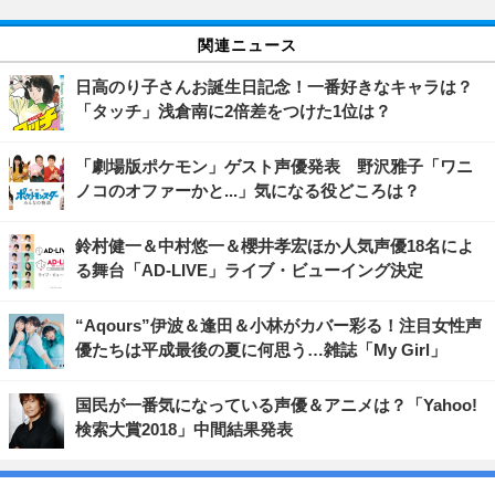
関連ニュース
日高のり子さんお誕生日記念！一番好きなキャラは？
「タッチ」浅倉南に2倍差をつけた1位は？
「劇場版ポケモン」ゲスト声優発表 野沢雅子「ワニ
ノコのオファーかと...」気になる役どころは？
鈴村健一＆中村悠一＆櫻井孝宏ほか人気声優18名によ
る舞台「AD-LIVE」ライブ・ビューイング決定
“Aqours”伊波＆逢田＆小林がカバー彩る！注目女性声
優たちは平成最後の夏に何思う…雑誌「My Girl」
国民が一番気になっている声優＆アニメは？「Yahoo!
検索大賞2018」中間結果発表