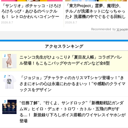
「サンリオ」ポチャッコ・けろけ
「東方Project」霊夢、魔理沙、
ろけろっぴ・あひるのペックル
チルノが洗濯ネットになっちゃっ
も！ レトロかわいいコインケー
た♪ 洗濯機の中でぐるぐる回転し
ス第2弾がカプセルトイに登場♪
続ける姿を思わず眺めたくなっち
2026.8.7
2026.8.7
ゃう!?
Recommended by
アクセスランキング
ニャンコ先生がひょっこり♪「夏目友人帳」コラボアパレ
ル登場！もこもこバッグやカーディガンなど全8型
「ジョジョ」ブチャラティのカリスマTシャツ登場ッ！“き
さまにオレの心は永遠にわかるまいッ！”や感動のクライマ
ックスをデザイン
“任務了解”、“行くよ、サンドロック”「新機動戦記ガンダ
ムＷ」ヒイロ・デュオ・トロワ・カトル・五飛の声がす
る…！ 新規録り下ろしボイス搭載のワイヤレスイヤホンが
登場