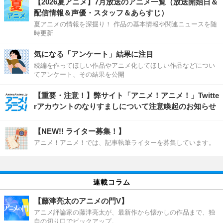
【2026夏アニメ】7月放送のアニメ一覧（放送開始日＆
配信情報＆声優・スタッフ＆あらすじ）
夏アニメの情報を深掘り！ 作品の基本情報や関連ニュースを随
時更新
気になる「アンケート」結果に注目
続編を作ってほしい作品やアニメ化してほしい作品などについ
てアンケート、その結果を公開
【重要・注意！】弊サイト「アニメ！アニメ！」Twitte
rアカウントのなりすましについて注意喚起のお知らせ
【NEW!! ライター募集！】
アニメ！アニメ！では、記事執筆ライターを募集しています。
連載コラム
【藤津亮太のアニメの門V】
アニメ評論家の藤津亮太が、最新作から懐かしの作品まで、独
自の切り口でピックアップ。