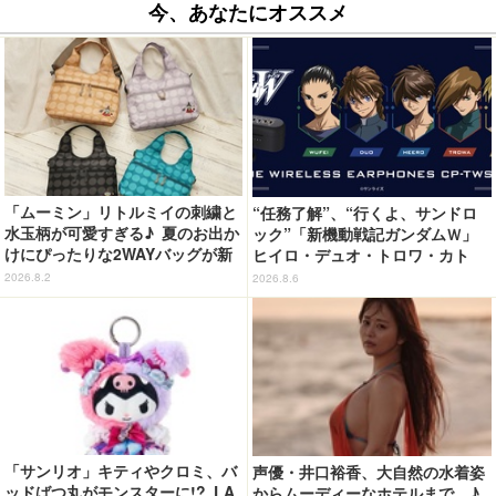
今、あなたにオススメ
「ムーミン」リトルミイの刺繍と
“任務了解”、“行くよ、サンドロ
水玉柄が可愛すぎる♪ 夏のお出か
ック”「新機動戦記ガンダムＷ」
けにぴったりな2WAYバッグが新
ヒイロ・デュオ・トロワ・カト
登場
ル・五飛の声がする…！ 新規録
2026.8.2
2026.8.6
り下ろしボイス搭載のワイヤレス
イヤホンが登場
「サンリオ」キティやクロミ、バ
声優・井口裕香、大自然の水着姿
ッドばつ丸がモンスターに!? LA
からムーディーなホテルまで…♪