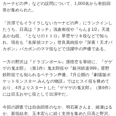
カーナビの声」などの設問について、1,000名から有効回
答が集められた。
「渋滞でもイライラしないカーナビの声」にランクインし
たうち、日高は『タッチ』浅倉南役や『らんま1/2』天道
あかね役、『となりのトトロ』草壁サツキ役などで知ら
れ、現在も『名探偵コナン』世良真純役や『深夜！天才バ
カボン』バカボンのママ役などで活躍中の声優である。
一方の野沢は『ドラゴンボール』孫悟空を筆頭に、『ゲゲ
ゲの鬼太郎』（第1作）鬼太郎役や『銀河鉄道999』星野
鉄郎役でも知られるベテラン声優。7月公開の『劇場版ポ
ケットモンスター みんなの物語』ではヒスイ役を務めて
おり、4月よりスタートした『ゲゲゲの鬼太郎』（第6作）
には目玉おやじ役として出演中だ。
今回の調査では自由回答のなか、明石家さんま、綾瀬はる
か、新垣結衣、玉木宏らに続く支持を集めた日高と野沢。