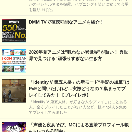
がスペシャルネタを披露。ハプニングも笑いに変えて会場
を盛り上げた。
DMM TVで視聴可能なアニメを紹介！
2026年夏アニメは“戦わない異世界”が熱い！ 異世
界で見つける“頑張りすぎない生き方
「Identity V 第五人格」の新モード“手記の加筆”は
PvEと聞いたけれど…実際どうなの？集まってプ
レイしてみた！【プレイレポ】
『Identity V 第五人格』が好きな人やプレイしたことある
人、全くプレイしたことがない人など、様々な4人を集め
てプレイしてみました！
「声優と夜あそび」MCによる直筆プロフィール帳
&トレカを公開中♪