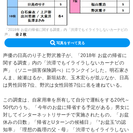
「2018年 お盆の帰省に関する調査」内「渋滞でもイライラしないカーナビの
声」
全 2 枚
写真をすべて見る
声優の日高のり子と野沢雅子が、「2018年 お盆の帰省に
関する調査」内の「渋滞でもイライラしないカーナビの
声」（ソニー損害保険調べ）にランクインした。明石家さ
んま、綾瀬はるか、新垣結衣、玉木宏らが並ぶなか、日高
は男性回答7位、野沢は女性回答7位に名を連ねている。
この調査は、自家用車を所有して自分で運転をする20代～
50代のうち、「今年のお盆に帰省する予定がある」男女に
対してインターネットリサーチで実施されたもの。「お盆
休みの日数」「帰省とUターンの候補日」「“お盆玉”の認
知率」「理想の義理の父・母」「渋滞でもイライラしない