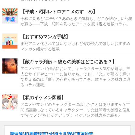
【平成・昭和レトロアニメのすゝめ】
令和に見ると“エモい”？あのときの気持ち、どこか懐かしい記憶
が蘇る――平成・昭和を彩ったアニメを振り返る連載コラム。
【おすすめマンガ手帖】
まだアニメ化されてはいないけれどぜひ読んでほしいおすすめ
マンガを紹介する連載
【敵キャラ列伝 ～彼らの美学はどこにある？】
アニメやマンガ作品において、キャラクター人気や話題は、主
人公サイドやヒーローに偏りがち。でも、「光」が明るく輝い
て見えるのは「影」の存在があってこそ。敵キャラの魅力に迫
るコラム連載。
【私のイケメン図鑑】
アニメやマンガのキャラクターに恋したことはありますか？世
間で話題になっているキャラクター、または筆者の独断と偏見
で“イケメン”をピックアップ！ イケメンの魅力をご紹介♪
調理師/JR高崎線車7分/埼玉県/深谷市国済寺