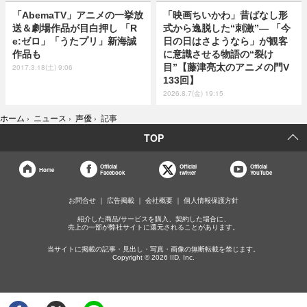
「AbemaTV」アニメの一挙放
「映画ちいかわ」昔ばなし形
送＆劇場作品が目白押し 「R
式から逸脱した“刺激”― 「今
e:ゼロ」「うたプリ」新海誠
日の日はさようなら」が観客
作品も
に意識させる物語の“裂け
目”【藤津亮太のアニメの門V
2017.3.18(土) 9:06
133回】
2026.8.7(金) 19:15
ホーム
›
ニュース
›
声優
›
記事
TOP
Official
Official
Official
Home
Facebook
twitter
YouTube
お問合せ
広告掲載
会社概要
個人情報保護方針
紹介した商品/サービスを購入、契約した場合に、
売上の一部が弊社サイトに還元されることがあります。
当サイトに掲載の記事・見出し・写真・画像の無断転載を禁じます。
Copyright © 2026 IID, Inc.