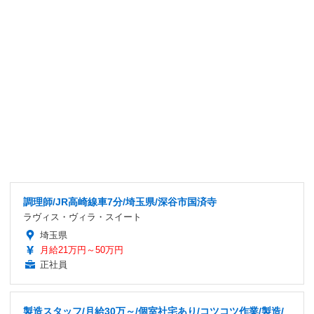
調理師/JR高崎線車7分/埼玉県/深谷市国済寺
ラヴィス・ヴィラ・スイート
埼玉県
月給21万円～50万円
正社員
製造スタッフ/月給30万～/個室社宅あり/コツコツ作業/製造/