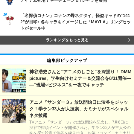
アイテム登場！キーチェーン＆Tシャツを展開
「名探偵コナン」コナンの蝶ネクタイ、怪盗キッドの“141
2”が目印♪ 各キャラをイメージした「MAYLA」リングセッ
トがセール中
ランキングをもっと見る
編集部ピックアップ
神谷浩史さんと“アニメのしごと”を深掘り！ DMM
pictures、学生向けセミナー＆交流会を8/31開催―
―“現場×ビジネス”を一夜でキャッチ
アニメ『サンダー３』放送開始日に渋谷をジャッ
ク！学ラン33人が大捜索、カミナリがスペシャル
ネタ披露
TVアニメ『サンダー３』の放送開始を記念し、7月8日に
渋谷で街頭イベントが開催された。学ラン33人が主人公の
妹を探す設定で渋谷を練り歩き、お笑いコンビ・カミナリ