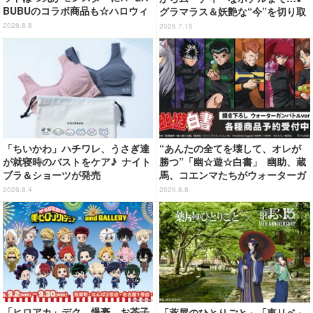
BUBUのコラボ商品も☆ハロウィ
グラマラス＆妖艶な“今”を切り取
ーングッズ情報が到着【サンリオ
り！3冊目写真集が発売中
2026.8.8
2026.7.15
ピューロランド】
「ちいかわ」ハチワレ、うさぎ達
“あんたの全てを壊して、オレが
が就寝時のバストをケア♪ ナイト
勝つ”「幽☆遊☆白書」 幽助、蔵
ブラ＆ショーツが発売
馬、コエンマたちがウォーターガ
ンバトル!? 新作グッズが登場☆
2026.8.4
2026.8.8
「ヒロアカ」デク、爆豪、お茶子
「薬屋のひとりごと」「東リベ」