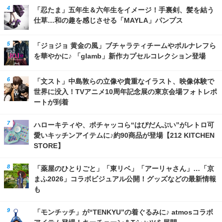
「忍たま」五年生＆六年生をイメージ！手裏剣、髪を結う
仕草…和の趣を感じさせる「MAYLA」パンプス
「ジョジョ 黄金の風」ブチャラティチームやポルナレフら
を華やかに♪ 「glamb」新作カプセルコレクション登場
「文スト」中島敦らの立像や貴重なイラスト、映像体験で
世界に没入！TVアニメ10周年記念展の東京会場フォトレポ
ートが到着
ハローキティや、ポチャッコら“はぴだんぶい”がレトロ可
愛いキッチンアイテムに♪約90商品が登場【212 KITCHEN
STORE】
「薬屋のひとりごと」「東リベ」「アーリャさん」…「京
まふ2026」コラボビジュアル公開！グッズなどの最新情報
も
「モンチッチ」が“TENKYU”の着ぐるみに♪ atmosコラボ