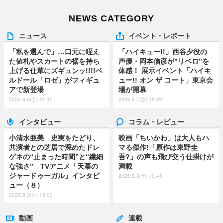
NEWS CATEGORY
ニュース
イベント・レポート
「私を選んで」…口元に咥え
「ハイキュー!!」西谷夕役の
た値札やスカートの裾を持ち
声優・岡本信彦が”リベロ”を
上げる仕草にズギュンッ!!!!ベ
体感！ 展示イベント「ハイキ
ルドール「ロゼ」がフィギュ
ュー!! オン ザ コート」東京会
アで新登場
場が開幕
2026.8.8(土) 21:40
2026.8.7(金) 18:20
インタビュー
コラム・レビュー
小清水亜美 史実をたどり、
映画「ちいかわ」は大人もハ
共演者との芝居で深めたドレ
マる傑作!「原作は東野圭
ゲネの“止まった時間”と“繊細
吾?」の声も飛び交う仕掛けが
な強さ” TVアニメ「天幕の
満載
ジャードゥーガル」インタビ
2026.8.8(土) 10:45
ュー（８）
2026.8.3(月) 18:00
動画
連載