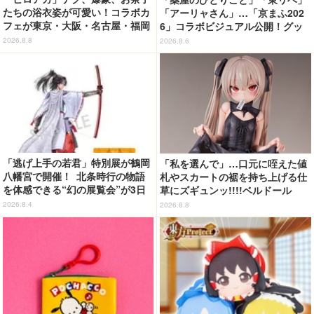
たちの浴衣姿が可愛い！コラボカ
「アーリャさん」…「京まふ202
フェが東京・大阪・名古屋・福岡
6」コラボビジュアル公開！グッ
で開催
ズなどの最新情報も
2026.8.8
2026.8.6
「逃げ上手の若君」特別展が鶴岡
「私を選んで」…口元に咥えた値
八幡宮で開催！ 北条時行の物語
札やスカートの裾を持ち上げる仕
を体感できる“幻の展覧会”が3日
草にズギュンッ!!!!ベルドール
間限定で登場【8/28～30】
「ロゼ」がフィギュアで新登場
2026.8.4
2026.8.8