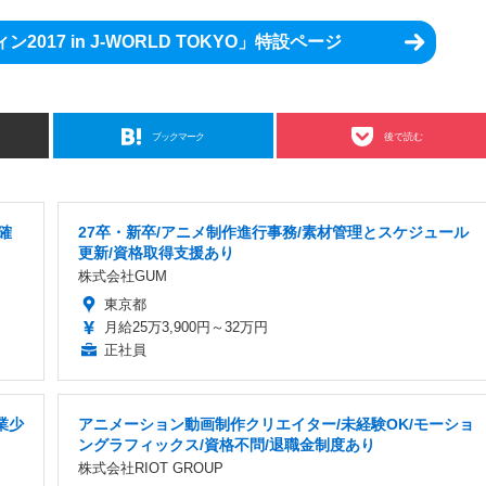
017 in J-WORLD TOKYO」特設ページ
ブックマーク
後で読む
確
27卒・新卒/アニメ制作進行事務/素材管理とスケジュール
更新/資格取得支援あり
株式会社GUM
東京都
月給25万3,900円～32万円
正社員
業少
アニメーション動画制作クリエイター/未経験OK/モーショ
ングラフィックス/資格不問/退職金制度あり
株式会社RIOT GROUP