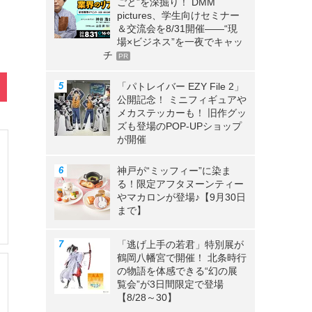
ごと”を深掘り！ DMM
pictures、学生向けセミナー
＆交流会を8/31開催――“現
場×ビジネス”を一夜でキャッ
チ
PR
「パトレイバー EZY File 2」
公開記念！ ミニフィギュアや
メカステッカーも！ 旧作グッ
ズも登場のPOP-UPショップ
が開催
神戸が“ミッフィー”に染ま
る！限定アフタヌーンティー
やマカロンが登場♪【9月30日
まで】
「逃げ上手の若君」特別展が
鶴岡八幡宮で開催！ 北条時行
の物語を体感できる“幻の展
覧会”が3日間限定で登場
【8/28～30】