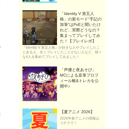
ー
「Identity V 第五人
イ
格」の新モード“手記の
加筆”はPvEと聞いたけ
れど…実際どうなの？
集まってプレイしてみ
た！【プレイレポ】
色
『Identity V 第五人格』が好きな人やプレイしたこ
とある人、全くプレイしたことがない人など、様々
レ
な4人を集めてプレイしてみました！
「声優と夜あそび」
MCによる直筆プロフ
ィール帳&トレカを公
開中♪
ト
【夏アニメ 2026】
供
2026年春アニメの情報は
コチラで！