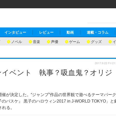
インタビュー
レビュー
動画
連載・コラム
ガ
ノベル
音楽
声優
ゲーム
グッズ
2017.9.22 Fri 21
ンイベント 執事？吸血鬼？オリジ
開催が決定した。“ジャンプ”作品の世界観で遊べるテーマパー
バスケ』 黒子のハロウィン2017 in J-WORLD TOKYO」と
される。