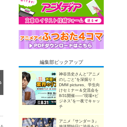
編集部ピックアップ
神谷浩史さんと“アニメ
のしごと”を深掘り！
DMM pictures、学生向
けセミナー＆交流会を
8/31開催――“現場×ビ
ジネス”を一夜でキャッ
チ
クロミ、バッドばつ丸がモンスターに!? LABUBUのコラボ商品も☆ハロウィーングッズ情報が到着【サンリオピューロランド】
アニメ『サンダー３』
放送開始日に渋谷をジ
送る