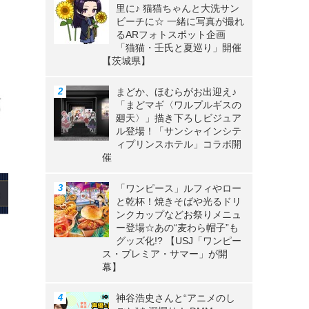
里に♪ 猫猫ちゃんと大洗サン
ビーチに☆ 一緒に写真が撮れ
るARフォトスポット企画
「猫猫・壬氏と夏巡り」開催
【茨城県】
まどか、ほむらがお出迎え♪
「まどマギ〈ワルプルギスの
廻天〉」描き下ろしビジュア
ル登場！「サンシャインシテ
ィプリンスホテル」コラボ開
催
「ワンピース」ルフィやロー
と乾杯！焼きそばや光るドリ
ンクカップなどお祭りメニュ
ー登場☆あの“麦わら帽子”も
グッズ化!? 【USJ「ワンピー
ス・プレミア・サマー」が開
幕】
神谷浩史さんと“アニメのし