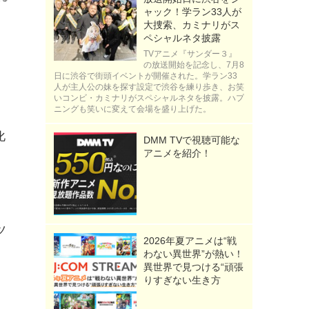
ャック！学ラン33人が
大捜索、カミナリがス
ペシャルネタ披露
TVアニメ『サンダー３』
の放送開始を記念し、7月8
日に渋谷で街頭イベントが開催された。学ラン33
人が主人公の妹を探す設定で渋谷を練り歩き、お笑
いコンビ・カミナリがスペシャルネタを披露。ハプ
ニングも笑いに変えて会場を盛り上げた。
化
DMM TVで視聴可能な
アニメを紹介！
ツ
2026年夏アニメは“戦
、
わない異世界”が熱い！
異世界で見つける“頑張
りすぎない生き方