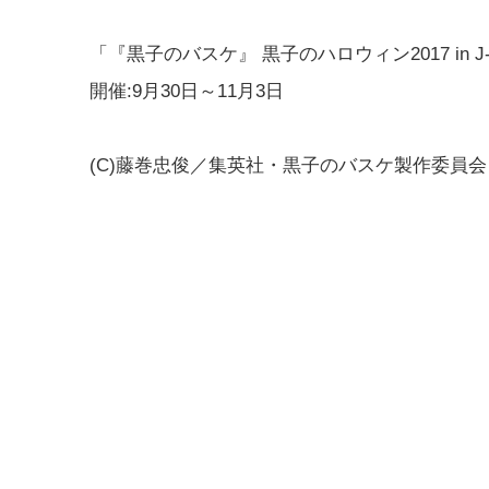
「『黒子のバスケ』 黒子のハロウィン2017 in J-
開催:9月30日～11月3日
(C)藤巻忠俊／集英社・黒子のバスケ製作委員会