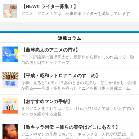
【NEW!! ライター募集！】
アニメ！アニメ！では、記事執筆ライターを募集しています。
連載コラム
【藤津亮太のアニメの門V】
アニメ評論家の藤津亮太が、最新作から懐かしの作品まで、独
自の切り口でピックアップ。
【平成・昭和レトロアニメのすゝめ】
令和に見ると“エモい”？あのときの気持ち、どこか懐かしい記憶
が蘇る――平成・昭和を彩ったアニメを振り返る連載コラム。
【おすすめマンガ手帖】
まだアニメ化されてはいないけれどぜひ読んでほしいおすすめ
マンガを紹介する連載
【敵キャラ列伝 ～彼らの美学はどこにある？】
アニメやマンガ作品において、キャラクター人気や話題は、主