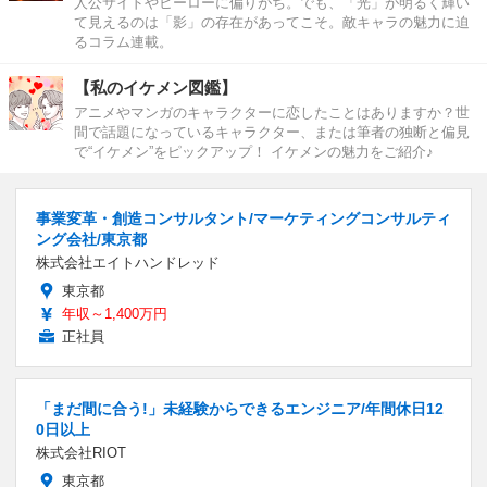
人公サイドやヒーローに偏りがち。でも、「光」が明るく輝い
て見えるのは「影」の存在があってこそ。敵キャラの魅力に迫
るコラム連載。
【私のイケメン図鑑】
アニメやマンガのキャラクターに恋したことはありますか？世
間で話題になっているキャラクター、または筆者の独断と偏見
で“イケメン”をピックアップ！ イケメンの魅力をご紹介♪
事業変革・創造コンサルタント/マーケティングコンサルティ
ング会社/東京都
株式会社エイトハンドレッド
東京都
年収～1,400万円
正社員
「まだ間に合う!」未経験からできるエンジニア/年間休日12
0日以上
株式会社RIOT
東京都