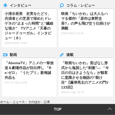
インタビュー
コラム・レビュー
小清水亜美 史実をたどり、
映画「ちいかわ」は大人もハ
共演者との芝居で深めたドレ
マる傑作!「原作は東野圭
ゲネの“止まった時間”と“繊細
吾?」の声も飛び交う仕掛けが
な強さ” TVアニメ「天幕の
満載
ジャードゥーガル」インタビ
2026.8.8(土) 10:45
ュー（８）
2026.8.3(月) 18:00
動画
連載
「AbemaTV」アニメの一挙放
「映画ちいかわ」昔ばなし形
送＆劇場作品が目白押し 「R
式から逸脱した“刺激”― 「今
e:ゼロ」「うたプリ」新海誠
日の日はさようなら」が観客
作品も
に意識させる物語の“裂け
目”【藤津亮太のアニメの門V
2017.3.18(土) 9:06
133回】
2026.8.7(金) 19:15
ホーム
›
ニュース
›
そのほか
›
記事
TOP