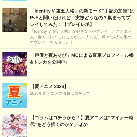
「Identity V 第五人格」の新モード“手記の加筆”は
PvEと聞いたけれど…実際どうなの？集まってプ
レイしてみた！【プレイレポ】
『Identity V 第五人格』が好きな人やプレイしたことある
人、全くプレイしたことがない人など、様々な4人を集め
てプレイしてみました！
「声優と夜あそび」MCによる直筆プロフィール帳
&トレカを公開中♪
【夏アニメ 2026】
2026年春アニメの情報はコチラで！
【コラムはコチラから！】夏アニメは“マイナー時
代”をどう描くのか？／ほか