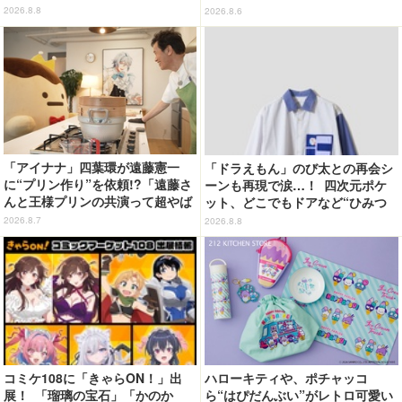
く」から登場！ ちんまい二人が
ッ！”や感動のクライマックスを
2026.8.8
2026.8.6
並んだ姿にキュン☆
デザイン
「アイナナ」四葉環が遠藤憲一
「ドラえもん」のび太との再会シ
に“プリン作り”を依頼!?「遠藤さ
ーンも再現で涙…！ 四次元ポケ
んと王様プリンの共演って超やば
ット、どこでもドアなど“ひみつ
くね!?」
道具”も登場 「グラニフ」コラボ
2026.8.7
2026.8.8
全20アイテム
コミケ108に「きゃらON！」出
ハローキティや、ポチャッコ
展！ 「瑠璃の宝石」「かのか
ら“はぴだんぶい”がレトロ可愛い