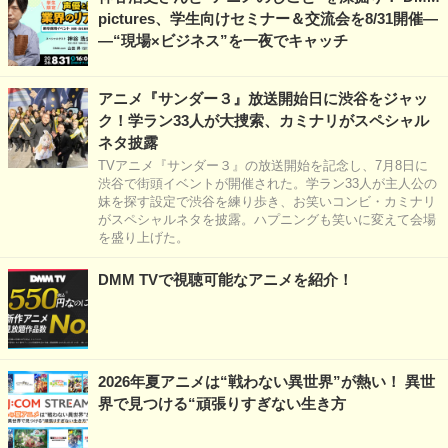
pictures、学生向けセミナー＆交流会を8/31開催―
―“現場×ビジネス”を一夜でキャッチ
アニメ『サンダー３』放送開始日に渋谷をジャッ
ク！学ラン33人が大捜索、カミナリがスペシャル
ネタ披露
TVアニメ『サンダー３』の放送開始を記念し、7月8日に
渋谷で街頭イベントが開催された。学ラン33人が主人公の
妹を探す設定で渋谷を練り歩き、お笑いコンビ・カミナリ
がスペシャルネタを披露。ハプニングも笑いに変えて会場
を盛り上げた。
DMM TVで視聴可能なアニメを紹介！
2026年夏アニメは“戦わない異世界”が熱い！ 異世
界で見つける“頑張りすぎない生き方