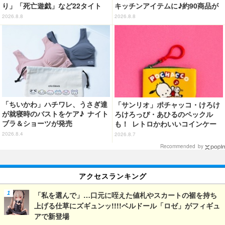
り」「死亡遊戯」など22タイト
キッチンアイテムに♪約90商品が
ル・350種以上のグッズ販売
登場【212 KITCHEN STORE】
2026.8.8
2026.8.8
「ちいかわ」ハチワレ、うさぎ達
「サンリオ」ポチャッコ・けろけ
が就寝時のバストをケア♪ ナイト
ろけろっぴ・あひるのペックル
ブラ＆ショーツが発売
も！ レトロかわいいコインケー
ス第2弾がカプセルトイに登場♪
2026.8.4
2026.8.7
Recommended by
アクセスランキング
「私を選んで」…口元に咥えた値札やスカートの裾を持ち
上げる仕草にズギュンッ!!!!ベルドール「ロゼ」がフィギュ
アで新登場