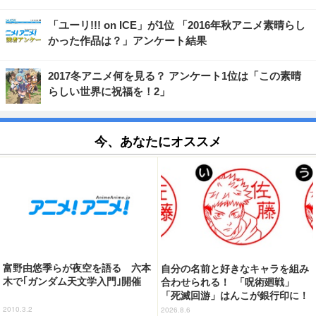
「ユーリ!!! on ICE」が1位 「2016年秋アニメ素晴らし
かった作品は？」アンケート結果
2017冬アニメ何を見る？ アンケート1位は「この素晴
らしい世界に祝福を！2」
今、あなたにオススメ
富野由悠季らが夜空を語る 六本
自分の名前と好きなキャラを組み
木で｢ガンダム天文学入門｣開催
合わせられる！ 「呪術廻戦」
「死滅回游」はんこが銀行印に！
虎杖悠仁、乙骨憂太ら16キャラ追
2010.3.2
2026.8.6