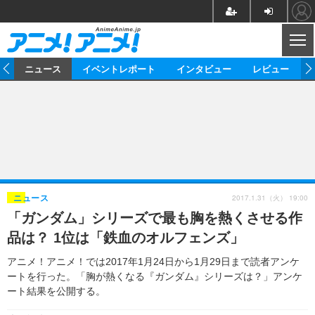
CL
ム
ニュース
イベントレポート
インタビュー
レビュー
ニュース
アニメ
映画/ドラマ
イベントレポート
マンガ
ノベル
アニメ
映画
インタビュー
音楽
声優
ライブ
舞台
スタッフ
声優
レビュー
2017.1.31（火） 19:00
ニュース
「ガンダム」シリーズで最も胸を熱くさせる作
ゲーム
グッズ
海外イベント
ビジネス
俳優・タレント
アーティスト
アニメ
実写
動画
品は？ 1位は「鉄血のオルフェンズ」
イベント
海外
ビジネス
書評
イベント
アニメ
映画/ドラマ
連載・コラム
アニメ！アニメ！では2017年1月24日から1月29日まで読者アンケ
ートを行った。「胸が熱くなる『ガンダム』シリーズは？」アンケ
ゲーム
座談会
アニメ！アニメ！TV
ABEMA Cafe
ート結果を公開する。