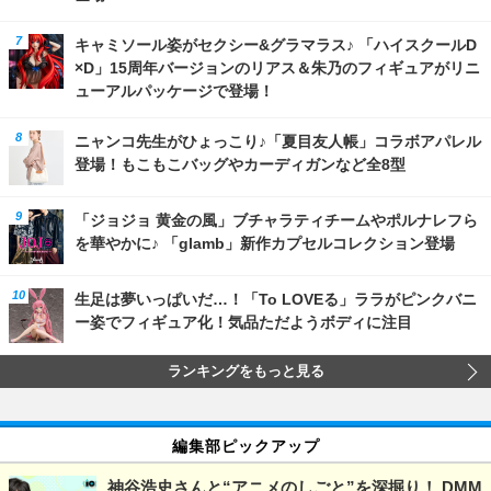
キャミソール姿がセクシー&グラマラス♪ 「ハイスクールD
×D」15周年バージョンのリアス＆朱乃のフィギュアがリニ
ューアルパッケージで登場！
ニャンコ先生がひょっこり♪「夏目友人帳」コラボアパレル
登場！もこもこバッグやカーディガンなど全8型
「ジョジョ 黄金の風」ブチャラティチームやポルナレフら
を華やかに♪ 「glamb」新作カプセルコレクション登場
生足は夢いっぱいだ…！「To LOVEる」ララがピンクバニ
ー姿でフィギュア化！気品ただようボディに注目
ランキングをもっと見る
編集部ピックアップ
神谷浩史さんと“アニメのしごと”を深掘り！ DMM