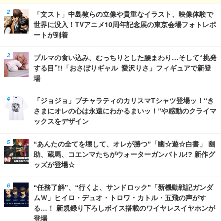
「文スト」中島敦らの立像や貴重なイラスト、映像体験で
世界に没入！TVアニメ10周年記念展の東京会場フォトレポ
ートが到着
ブルマの食い込み、むっちりとした腰まわり…そして“挑発
する目”!!「おさぼりギャル 愛沢りさ」フィギュアで新登
場
「ジョジョ」ブチャラティのカリスマTシャツ登場ッ！“き
さまにオレの心は永遠にわかるまいッ！”や感動のクライマ
ックスをデザイン
“あんたの全てを壊して、オレが勝つ”「幽☆遊☆白書」 幽
助、蔵馬、コエンマたちがウォーターガンバトル!? 新作グ
ッズが登場☆
“任務了解”、“行くよ、サンドロック”「新機動戦記ガンダ
ムＷ」ヒイロ・デュオ・トロワ・カトル・五飛の声がす
る…！ 新規録り下ろしボイス搭載のワイヤレスイヤホンが
登場