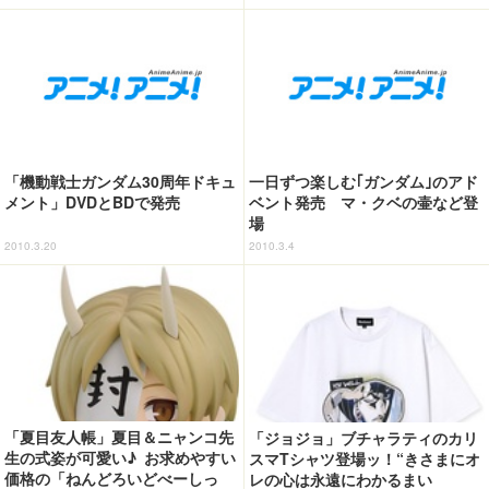
加で全104種
「機動戦士ガンダム30周年ドキュ
一日ずつ楽しむ｢ガンダム｣のアド
メント」DVDとBDで発売
ベント発売 マ・クベの壷など登
場
2010.3.20
2010.3.4
「夏目友人帳」夏目＆ニャンコ先
「ジョジョ」ブチャラティのカリ
生の式姿が可愛い♪ お求めやすい
スマTシャツ登場ッ！“きさまにオ
価格の「ねんどろいどべーしっ
レの心は永遠にわかるまい