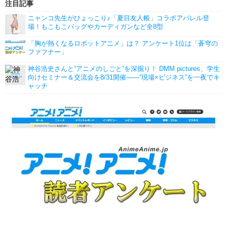
注目記事
ニャンコ先生がひょっこり♪「夏目友人帳」コラボアパレル登
場！もこもこバッグやカーディガンなど全8型
「胸が熱くなるロボットアニメ」は？ アンケート1位は「蒼穹の
ファフナー」
神谷浩史さんと“アニメのしごと”を深掘り！ DMM pictures、学生
向けセミナー＆交流会を8/31開催――“現場×ビジネス”を一夜でキ
ャッチ