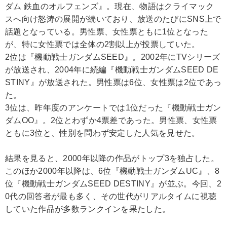
ダム 鉄血のオルフェンズ』。現在、物語はクライマック
スへ向け怒涛の展開が続いており、放送のたびにSNS上で
話題となっている。男性票、女性票ともに1位となった
が、特に女性票では全体の2割以上が投票していた。
2位は『機動戦士ガンダムSEED』。2002年にTVシリーズ
が放送され、2004年に続編『機動戦士ガンダムSEED DE
STINY』が放送された。男性票は6位、女性票は2位であっ
た。
3位は、昨年度のアンケートでは1位だった『機動戦士ガン
ダムOO』。2位とわずか4票差であった。男性票、女性票
ともに3位と、性別を問わず安定した人気を見せた。
結果を見ると、2000年以降の作品がトップ3を独占した。
このほか2000年以降は、6位『機動戦士ガンダムUC』、8
位『機動戦士ガンダムSEED DESTINY』が並ぶ。今回、2
0代の回答者が最も多く、その世代がリアルタイムに視聴
していた作品が多数ランクインを果たした。