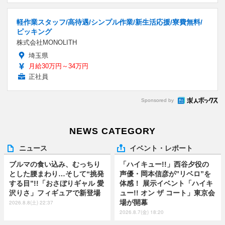
軽作業スタッフ/高待遇/シンプル作業/新生活応援/寮費無料/
ピッキング
株式会社MONOLITH
埼玉県
月給30万円～34万円
正社員
Sponsored by
NEWS CATEGORY
ニュース
イベント・レポート
ブルマの食い込み、むっちり
「ハイキュー!!」西谷夕役の
とした腰まわり…そして“挑発
声優・岡本信彦が”リベロ”を
する目”!!「おさぼりギャル 愛
体感！ 展示イベント「ハイキ
沢りさ」フィギュアで新登場
ュー!! オン ザ コート」東京会
場が開幕
2026.8.8(土) 22:37
2026.8.7(金) 18:20