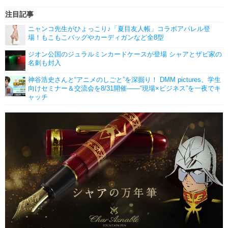
注目記事
ニャンコ先生がひょっこり♪「夏目友人帳」コラボアパレル登
場！もこもこバッグやカーディガンなど全8型
ジオン公国のジュラルミンカードケースが登場 シャアとザビ家の
名刺も封入
神谷浩史さんと“アニメのしごと”を深掘り！ DMM pictures、学生
向けセミナー＆交流会を8/31開催――“現場×ビジネス”を一夜でキ
ャッチ