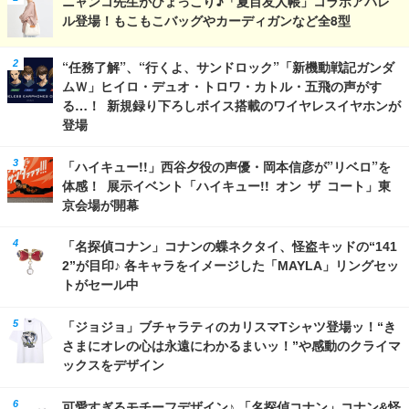
ニャンコ先生がひょっこり♪「夏目友人帳」コラボアパレ
ル登場！もこもこバッグやカーディガンなど全8型
“任務了解”、“行くよ、サンドロック”「新機動戦記ガンダ
ムＷ」ヒイロ・デュオ・トロワ・カトル・五飛の声がす
る…！ 新規録り下ろしボイス搭載のワイヤレスイヤホンが
登場
「ハイキュー!!」西谷夕役の声優・岡本信彦が”リベロ”を
体感！ 展示イベント「ハイキュー!! オン ザ コート」東
京会場が開幕
「名探偵コナン」コナンの蝶ネクタイ、怪盗キッドの“141
2”が目印♪ 各キャラをイメージした「MAYLA」リングセッ
トがセール中
「ジョジョ」ブチャラティのカリスマTシャツ登場ッ！“き
さまにオレの心は永遠にわかるまいッ！”や感動のクライマ
ックスをデザイン
可愛すぎるモチーフデザイン♪ 「名探偵コナン」コナン&怪