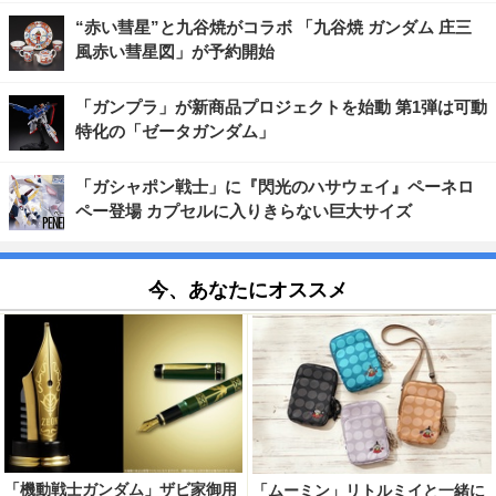
“赤い彗星”と九谷焼がコラボ 「九谷焼 ガンダム 庄三
風赤い彗星図」が予約開始
「ガンプラ」が新商品プロジェクトを始動 第1弾は可動
特化の「ゼータガンダム」
「ガシャポン戦士」に『閃光のハサウェイ』ペーネロ
ペー登場 カプセルに入りきらない巨大サイズ
今、あなたにオススメ
「機動戦士ガンダム」ザビ家御用
「ムーミン」リトルミイと一緒に