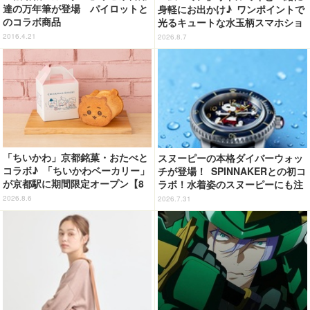
達の万年筆が登場 パイロットと
身軽にお出かけ♪ ワンポイントで
のコラボ商品
光るキュートな水玉柄スマホショ
ルダーが新登場！
2016.4.21
2026.8.7
「ちいかわ」京都銘菓・おたべと
スヌーピーの本格ダイバーウォッ
コラボ♪ 「ちいかわベーカリー」
チが登場！ SPINNAKERとの初コ
が京都駅に期間限定オープン【8
ラボ！水着姿のスヌーピーにも注
月13日～】
目
2026.8.6
2026.7.31