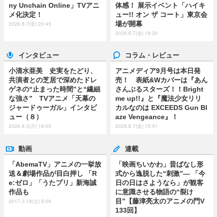
ny Unchain Online」TVアニ
体感！ 展示イベント「ハイキ
メ化決定！
ュー!! オン ザ コート」東京会
場が開幕
2026.8.7(金) 20:45
2026.8.7(金) 18:20
インタビュー
コラム・レビュー
小清水亜美 史実をたどり、
アニメディア9月号は本日発
共演者との芝居で深めたドレ
売！ 表紙&Wカバーは『あん
ゲネの“止まった時間”と“繊細
さんぶるスターズ！！Bright
な強さ” TVアニメ「天幕の
me up!!』と『魔法少女リリ
ジャードゥーガル」インタビ
カルなのは EXCEEDS Gun Bl
ュー（８）
aze Vengeance』！
2026.8.3(月) 18:00
2026.8.7(金) 15:01
動画
連載
「AbemaTV」アニメの一挙放
「映画ちいかわ」昔ばなし形
送＆劇場作品が目白押し 「R
式から逸脱した“刺激”― 「今
e:ゼロ」「うたプリ」新海誠
日の日はさようなら」が観客
作品も
に意識させる物語の“裂け
目”【藤津亮太のアニメの門V
2017.3.18(土) 9:06
133回】