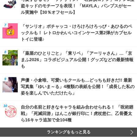
盗キッドのモチーフを表現！ 「MAYLA」パンプスがセー
ル実施中【30％オフセール】
「サンリオ」ポチャッコ・けろけろけろっぴ・あひるのペ
ックルも！ レトロかわいいコインケース第2弾がカプセル
トイに登場♪
「薬屋のひとりごと」「東リベ」「アーリャさん」…「京
まふ2026」コラボビジュアル公開！グッズなどの最新情報
も
声優・小倉唯、可愛いもクールも…どっちも好きだ!! 最新
写真集「ゆいま～る」4種類の表紙を公開！「成長した私の
姿を楽しんでいただけたら」
自分の名前と好きなキャラを組み合わせられる！ 「呪術廻
戦」「死滅回游」はんこが銀行印に！虎杖悠仁、乙骨憂太
ら16キャラ追加で全104種
ランキングをもっと見る