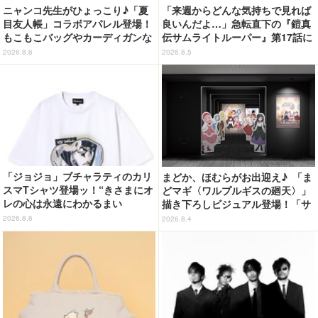
ニャンコ先生がひょっこり♪「夏
「来週からどんな気持ちで見れば
目友人帳」コラボアパレル登場！
良いんだよ…」急転直下の『鎧真
もこもこバッグやカーディガンな
伝サムライトルーパー』第17話に
ど全8型
感情の追いつかない視聴者が続
2026.8.6
2026.8.5
出…【ネタバレあり反応まとめ】
「ジョジョ」ブチャラティのカリ
まどか、ほむらがお出迎え♪ 「ま
スマTシャツ登場ッ！“きさまにオ
どマギ〈ワルプルギスの廻天〉」
レの心は永遠にわかるまい
描き下ろしビジュアル登場！「サ
ッ！”や感動のクライマックスを
ンシャインシティプリンスホテ
2026.8.6
2026.8.4
デザイン
ル」コラボ開催