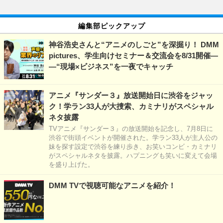
編集部ピックアップ
神谷浩史さんと“アニメのしごと”を深掘り！ DMM
pictures、学生向けセミナー＆交流会を8/31開催―
―“現場×ビジネス”を一夜でキャッチ
アニメ『サンダー３』放送開始日に渋谷をジャッ
ク！学ラン33人が大捜索、カミナリがスペシャル
ネタ披露
TVアニメ『サンダー３』の放送開始を記念し、7月8日に
渋谷で街頭イベントが開催された。学ラン33人が主人公の
妹を探す設定で渋谷を練り歩き、お笑いコンビ・カミナリ
がスペシャルネタを披露。ハプニングも笑いに変えて会場
を盛り上げた。
DMM TVで視聴可能なアニメを紹介！