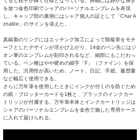
てると粒子が輝く仕様となっている。胴軸には静かな輝き
を放つ金色印刷でシャアのパーソナルエンブレムを表現
し、キャップ部の裏側にはシャア個人の証として「Char A
znable」のサインを添えた。
真鍮製のリングにはエッチング加工によって階級章をモチ
ーフとしたデザインが浮かび上がり、14金のペン先にはジ
オン軍のエンブレムが刻印されるなど、細部にもこだわっ
ている。ペン種はやや硬めの細字「F」（ファイン）を採
用した。汎用性が高いため、ノート、日記、手紙、履歴書
など幅広く使用できる。
さらに万年筆を使用したときにインクが付くのを防ぐため
の紙・ブロッターカードを1枚と、ブラックのインクカー
トリッジが付属する。万年筆本体とインクカートリッジは
シャアのパーソナルエンブレムを金色で施した専用ケース
に入れて届けられる。