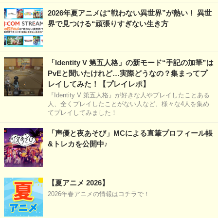
2026年夏アニメは“戦わない異世界”が熱い！ 異世
界で見つける“頑張りすぎない生き方
「Identity V 第五人格」の新モード“手記の加筆”は
PvEと聞いたけれど…実際どうなの？集まってプ
レイしてみた！【プレイレポ】
『Identity V 第五人格』が好きな人やプレイしたことある
人、全くプレイしたことがない人など、様々な4人を集め
てプレイしてみました！
「声優と夜あそび」MCによる直筆プロフィール帳
&トレカを公開中♪
【夏アニメ 2026】
2026年春アニメの情報はコチラで！