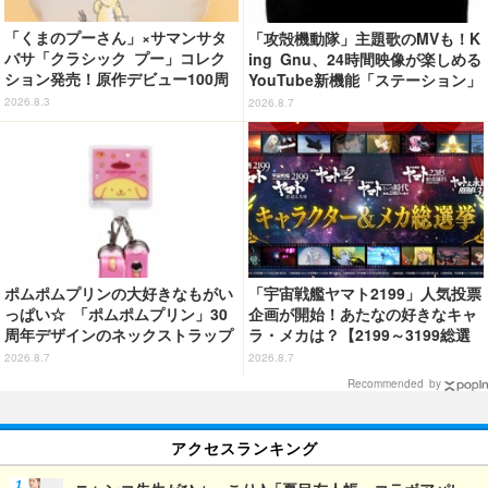
「くまのプーさん」×サマンサタ
「攻殻機動隊」主題歌のMVも！K
バサ「クラシック プー」コレク
ing Gnu、24時間映像が楽しめる
ション発売！原作デビュー100周
YouTube新機能「ステーション」
年記念でハンドバッグや財布など
ページを公開
2026.8.3
2026.8.7
全6種が登場
ポムポムプリンの大好きなもがい
「宇宙戦艦ヤマト2199」人気投票
っぱい☆ 「ポムポムプリン」30
企画が開始！あたなの好きなキャ
周年デザインのネックストラップ
ラ・メカは？【2199～3199総選
がカプセルトイに！ゲーム風デザ
挙】
2026.8.7
2026.8.7
イン全5種が登場♪
Recommended by
アクセスランキング