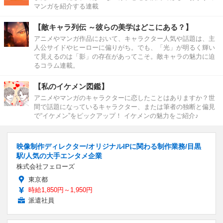
マンガを紹介する連載
【敵キャラ列伝 ～彼らの美学はどこにある？】
アニメやマンガ作品において、キャラクター人気や話題は、主
人公サイドやヒーローに偏りがち。でも、「光」が明るく輝い
て見えるのは「影」の存在があってこそ。敵キャラの魅力に迫
るコラム連載。
【私のイケメン図鑑】
アニメやマンガのキャラクターに恋したことはありますか？世
間で話題になっているキャラクター、または筆者の独断と偏見
で“イケメン”をピックアップ！ イケメンの魅力をご紹介♪
映像制作ディレクター/オリジナルIPに関わる制作業務/目黒
駅/人気の大手エンタメ企業
株式会社フェローズ
東京都
時給1,850円～1,950円
派遣社員