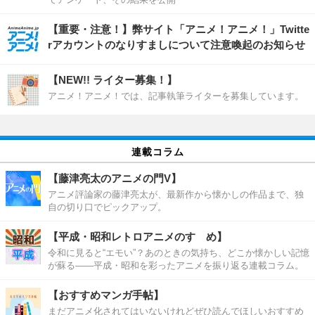
【重要・注意！】弊サイト「アニメ！アニメ！」Twitte
rアカウントのなりすましについて注意喚起のお知らせ
【NEW!! ライター募集！】
アニメ！アニメ！では、記事執筆ライターを募集しています。
連載コラム
【藤津亮太のアニメの門V】
アニメ評論家の藤津亮太が、最新作から懐かしの作品まで、独
自の切り口でピックアップ。
【平成・昭和レトロアニメのすゝめ】
令和に見ると“エモい”？あのときの気持ち、どこか懐かしい記憶
が蘇る――平成・昭和を彩ったアニメを振り返る連載コラム。
【おすすめマンガ手帖】
まだアニメ化されてはいないけれどぜひ読んでほしいおすすめ