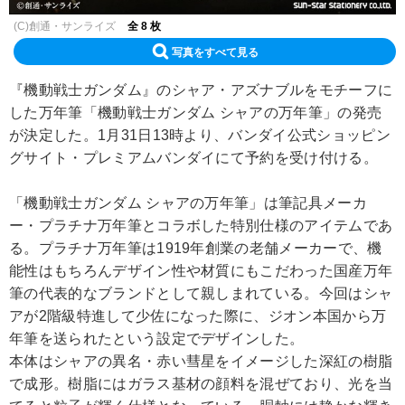
(C)創通・サンライズ
全 8 枚
写真をすべて見る
『機動戦士ガンダム』のシャア・アズナブルをモチーフに
した万年筆「機動戦士ガンダム シャアの万年筆」の発売
が決定した。1月31日13時より、バンダイ公式ショッピン
グサイト・プレミアムバンダイにて予約を受け付ける。
「機動戦士ガンダム シャアの万年筆」は筆記具メーカ
ー・プラチナ万年筆とコラボした特別仕様のアイテムであ
る。プラチナ万年筆は1919年創業の老舗メーカーで、機
能性はもちろんデザイン性や材質にもこだわった国産万年
筆の代表的なブランドとして親しまれている。今回はシャ
アが2階級特進して少佐になった際に、ジオン本国から万
年筆を送られたという設定でデザインした。
本体はシャアの異名・赤い彗星をイメージした深紅の樹脂
で成形。樹脂にはガラス基材の顔料を混ぜており、光を当