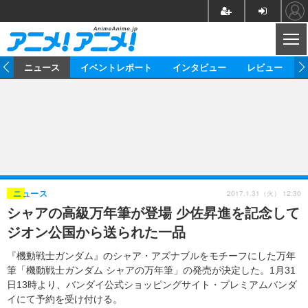
CL
ム
ニュース
イベントレポート
インタビュー
レビュー
ニュース
アニメ
映画/ドラマ
イベントレポート
マンガ
ノベル
アニメ
映画
インタビュー
音楽
声優
ライブ
舞台
スタッフ
声優
レビュー
2017.1.31（火） 12:30
ニュース
シャアの高級万年筆が登場 少佐昇進を記念して
ゲーム
グッズ
海外イベント
ビジネス
俳優・タレント
アーティスト
アニメ
実写
動画
ジオン公国から送られた一品
イベント
海外
ビジネス
書評
イベント
アニメ
映画/ドラマ
連載・コラム
『機動戦士ガンダム』のシャア・アズナブルをモチーフにした万年
筆「機動戦士ガンダム シャアの万年筆」の発売が決定した。1月31
ゲーム
座談会
アニメ！アニメ！TV
ABEMA Cafe
日13時より、バンダイ公式ショッピングサイト・プレミアムバンダ
イにて予約を受け付ける。