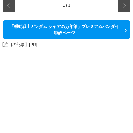
‹
1
/
2
「機動戦士ガンダム シャアの万年筆」プレミアムバンダイ
特設ページ
【注目の記事】[PR]