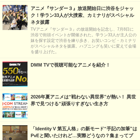
アニメ『サンダー３』放送開始日に渋谷をジャッ
ク！学ラン33人が大捜索、カミナリがスペシャル
ネタ披露
TVアニメ『サンダー３』の放送開始を記念し、7月8日に
渋谷で街頭イベントが開催された。学ラン33人が主人公の
妹を探す設定で渋谷を練り歩き、お笑いコンビ・カミナリ
がスペシャルネタを披露。ハプニングも笑いに変えて会場
を盛り上げた。
DMM TVで視聴可能なアニメを紹介！
2026年夏アニメは“戦わない異世界”が熱い！ 異世
界で見つける“頑張りすぎない生き方
「Identity V 第五人格」の新モード“手記の加筆”は
PvEと聞いたけれど…実際どうなの？集まってプ