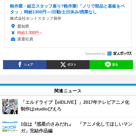
軽作業・組立スタッフ座り?軽作業!「ノリで部品と基板をペ
タッ 」時給1300円～/日勤/土日休み/残業なし
株式会社ホットスタッフ袋井
愛知県
時給1,300円～
派遣社員
Sponsored by
シェア
ポスト
送る
関連ニュース
「エルドライブ【elDLIVE】」2017年テレビアニメ化
制作はstudioぴえろ
1位は『惑星のさみだれ』 「アニメ化してほしいマン
ガ」完結作品編