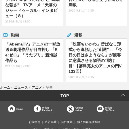
な強さ” TVアニメ「天幕の
満載
ジャードゥーガル」インタビ
2026.8.8(土) 10:45
ュー（８）
2026.8.3(月) 18:00
動画
連載
「AbemaTV」アニメの一挙放
「映画ちいかわ」昔ばなし形
送＆劇場作品が目白押し 「R
式から逸脱した“刺激”― 「今
e:ゼロ」「うたプリ」新海誠
日の日はさようなら」が観客
作品も
に意識させる物語の“裂け
目”【藤津亮太のアニメの門V
2017.3.18(土) 9:06
133回】
2026.8.7(金) 19:15
ホーム
›
ニュース
›
アニメ
›
記事
TOP
Official
Official
Official
Home
Facebook
twitter
YouTube
お問合せ
広告掲載
会社概要
個人情報保護方針