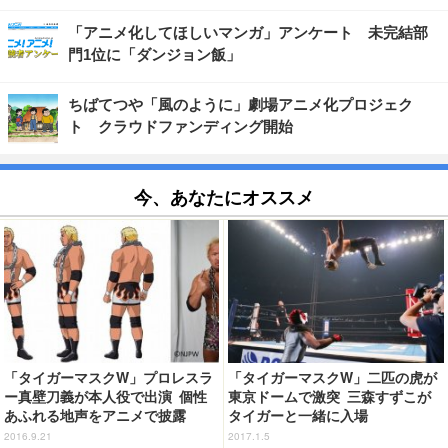
「アニメ化してほしいマンガ」アンケート 未完結部
門1位に「ダンジョン飯」
ちばてつや「風のように」劇場アニメ化プロジェク
ト クラウドファンディング開始
今、あなたにオススメ
「タイガーマスクW」プロレスラ
「タイガーマスクW」二匹の虎が
ー真壁刀義が本人役で出演 個性
東京ドームで激突 三森すずこが
あふれる地声をアニメで披露
タイガーと一緒に入場
2016.9.21
2017.1.5