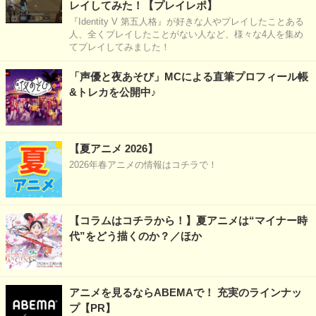
レイしてみた！【プレイレポ】
『Identity V 第五人格』が好きな人やプレイしたことある
人、全くプレイしたことがない人など、様々な4人を集め
てプレイしてみました！
「声優と夜あそび」MCによる直筆プロフィール帳
&トレカを公開中♪
【夏アニメ 2026】
2026年春アニメの情報はコチラで！
【コラムはコチラから！】夏アニメは“マイナー時
代”をどう描くのか？／ほか
アニメを見るならABEMAで！ 充実のラインナッ
プ【PR】