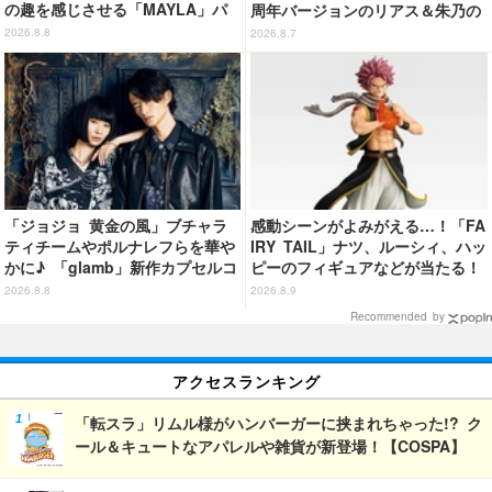
の趣を感じさせる「MAYLA」パ
周年バージョンのリアス＆朱乃の
ンプス
フィギュアがリニューアルパッケ
2026.8.8
2026.8.7
ージで登場！
「ジョジョ 黄金の風」ブチャラ
感動シーンがよみがえる…！「FA
ティチームやポルナレフらを華や
IRY TAIL」ナツ、ルーシィ、ハッ
かに♪ 「glamb」新作カプセルコ
ピーのフィギュアなどが当たる！
レクション登場
20周年記念の一番くじ登場
2026.8.8
2026.8.9
Recommended by
アクセスランキング
「転スラ」リムル様がハンバーガーに挟まれちゃった!? ク
ール＆キュートなアパレルや雑貨が新登場！【COSPA】