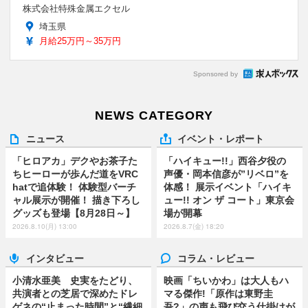
株式会社特殊金属エクセル
埼玉県
月給25万円～35万円
Sponsored by
NEWS CATEGORY
ニュース
イベント・レポート
「ヒロアカ」デクやお茶子た
「ハイキュー!!」西谷夕役の
ちヒーローが歩んだ道をVRC
声優・岡本信彦が”リベロ”を
hatで追体験！ 体験型バーチ
体感！ 展示イベント「ハイキ
ャル展示が開催！ 描き下ろし
ュー!! オン ザ コート」東京会
グッズも登場【8月28日～】
場が開幕
2026.8.10(月) 13:00
2026.8.7(金) 18:20
インタビュー
コラム・レビュー
小清水亜美 史実をたどり、
映画「ちいかわ」は大人もハ
共演者との芝居で深めたドレ
マる傑作!「原作は東野圭
ゲネの“止まった時間”と“繊細
吾?」の声も飛び交う仕掛けが