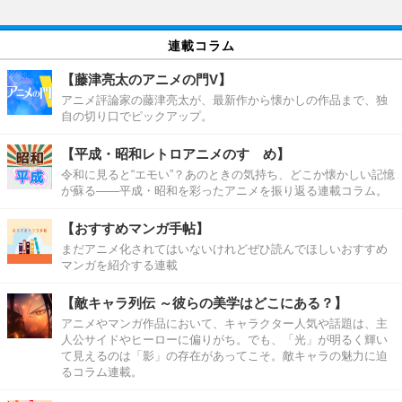
連載コラム
【藤津亮太のアニメの門V】
アニメ評論家の藤津亮太が、最新作から懐かしの作品まで、独
自の切り口でピックアップ。
【平成・昭和レトロアニメのすゝめ】
令和に見ると“エモい”？あのときの気持ち、どこか懐かしい記憶
が蘇る――平成・昭和を彩ったアニメを振り返る連載コラム。
【おすすめマンガ手帖】
まだアニメ化されてはいないけれどぜひ読んでほしいおすすめ
マンガを紹介する連載
【敵キャラ列伝 ～彼らの美学はどこにある？】
アニメやマンガ作品において、キャラクター人気や話題は、主
人公サイドやヒーローに偏りがち。でも、「光」が明るく輝い
て見えるのは「影」の存在があってこそ。敵キャラの魅力に迫
るコラム連載。