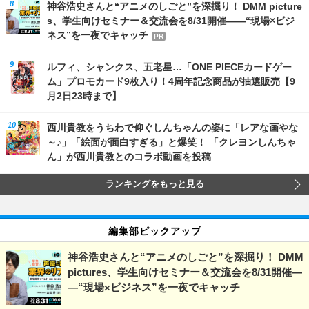
神谷浩史さんと“アニメのしごと”を深掘り！ DMM picture
s、学生向けセミナー＆交流会を8/31開催――“現場×ビジ
ネス”を一夜でキャッチ
PR
ルフィ、シャンクス、五老星…「ONE PIECEカードゲー
ム」プロモカード9枚入り！4周年記念商品が抽選販売【9
月2日23時まで】
西川貴教をうちわで仰ぐしんちゃんの姿に「レアな画やな
～♪」「絵面が面白すぎる」と爆笑！ 「クレヨンしんちゃ
ん」が西川貴教とのコラボ動画を投稿
ランキングをもっと見る
編集部ピックアップ
神谷浩史さんと“アニメのしごと”を深掘り！ DMM
pictures、学生向けセミナー＆交流会を8/31開催―
―“現場×ビジネス”を一夜でキャッチ