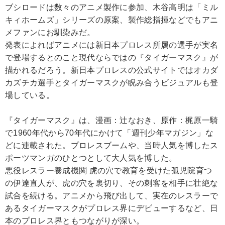
ブシロードは数々のアニメ製作に参加、木谷高明は「ミル
キィホームズ」シリーズの原案、製作総指揮などでもアニ
メファンにお馴染みだ。
発表によればアニメには新日本プロレス所属の選手が実名
で登場するとのこと現代ならではの『タイガーマスク』が
描かれるだろう。新日本プロレスの公式サイトではオカダ
カズチカ選手とタイガーマスクが睨み合うビジュアルも登
場している。
『タイガーマスク』は、漫画：辻なおき、原作：梶原一騎
で1960年代から70年代にかけて「週刊少年マガジン」な
どに連載された。プロレスブームや、当時人気を博したス
ポーツマンガのひとつとして大人気を博した。
悪役レスラー養成機関 虎の穴で教育を受けた孤児院育つ
の伊達直人が、虎の穴を裏切り、その刺客を相手に壮絶な
試合を続ける。アニメから飛び出して、実在のレスラーで
あるタイガーマスクがプロレス界にデビューするなど、日
本のプロレス界ともつながりが深い。