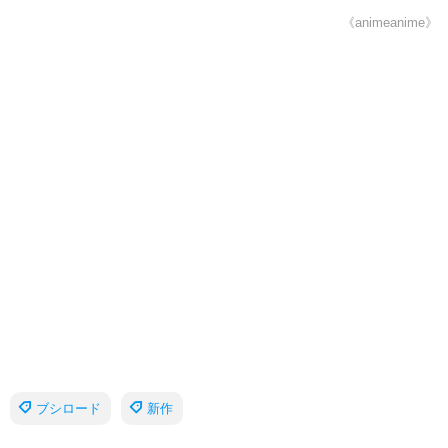
《animeanime》
ブシロード
新作