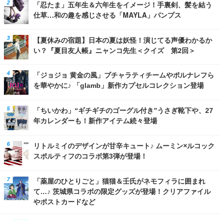
「忍たま」五年生＆六年生をイメージ！手裏剣、髪を結う
仕草…和の趣を感じさせる「MAYLA」パンプス
【夏休みの宿題】日本の夏は妖怪！演じてる声優わかるか
い？『夏目友人帳』ニャンコ先生＜クイズ 第2回＞
「ジョジョ 黄金の風」ブチャラティチームやポルナレフら
を華やかに♪ 「glamb」新作カプセルコレクション登場
「ちいかわ」“ギチギチのゴーグル付き”うさぎ靴下や、27
年カレンダーも！新作アイテム続々登場
リトルミイのデザインが甘辛キュート♪ ムーミン×ルコック
スポルティフのコラボ第3弾が登場！
「薬屋のひとりごと」猫猫＆壬氏がネモフィラに囲まれ
て…♪ 茨城県コラボの限定グッズが登場！クリアファイル
やポストカードなど