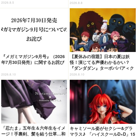
ツ登場
く」から登場！ ちんまい二人が
2026.8.5
2026.8.8
並んだ姿にキュン☆
『メガミマガジン9月号』（2026
【夏休みの宿題】日本の夏は妖
年7月30日発売）に関するお詫び
怪！演じてる声優わかるかい？
『ダンダダン』ターボババア＜ク
イズ 第3回＞
2026.8.10
2026.8.10
「忍たま」五年生＆六年生をイメ
キャミソール姿がセクシー&グラ
ージ！手裏剣、髪を結う仕草…和
マラス♪ 「ハイスクールD×D」15