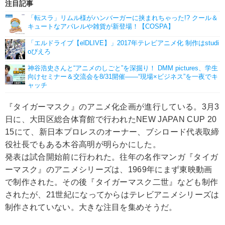
注目記事
「転スラ」リムル様がハンバーガーに挟まれちゃった!? クール＆
キュートなアパレルや雑貨が新登場！【COSPA】
「エルドライブ【elDLIVE】」2017年テレビアニメ化 制作はstudi
oぴえろ
神谷浩史さんと“アニメのしごと”を深掘り！ DMM pictures、学生
向けセミナー＆交流会を8/31開催――“現場×ビジネス”を一夜でキ
ャッチ
『タイガーマスク』のアニメ化企画が進行している。3月3
日に、大田区総合体育館で行われたNEW JAPAN CUP 20
15にて、新日本プロレスのオーナー、ブシロード代表取締
役社長でもある木谷高明が明らかにした。
発表は試合開始前に行われた。往年の名作マンガ『タイガ
ーマスク』のアニメシリーズは、1969年にまず東映動画
で制作された。その後『タイガーマスク二世』なども制作
されたが、21世紀になってからはテレビアニメシリーズは
制作されていない。大きな注目を集めそうだ。