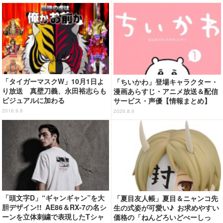
「タイガーマスクW」10月1日よ
「ちいかわ」登場キャラクター・
り放送 真壁刀義、永田裕志らも
漫画あらすじ・アニメ放送＆配信
ビジュアルに加わる
サービス・声優【情報まとめ】
2016.9.8
2026.8.9
「頭文字D」“ギャンギャン”を大
「夏目友人帳」夏目＆ニャンコ先
胆デザイン!! AE86＆RX-7の名シ
生の式姿が可愛い♪ お求めやすい
ーンを立体刺繍で表現したTシャ
価格の「ねんどろいどべーしっ