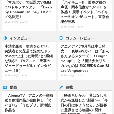
「マガポケ」で話題のVRMM
「ハイキュー!!」西谷夕役の
Oバトルファンタジー「Desti
声優・岡本信彦が”リベロ”を
ny Unchain Online」TVアニ
体感！ 展示イベント「ハイキ
メ化決定！
ュー!! オン ザ コート」東京会
場が開幕
2026.8.7(金) 20:45
2026.8.7(金) 18:20
インタビュー
コラム・レビュー
小清水亜美 史実をたどり、
アニメディア9月号は本日発
共演者との芝居で深めたドレ
売！ 表紙&Wカバーは『あん
ゲネの“止まった時間”と“繊細
さんぶるスターズ！！Bright
な強さ” TVアニメ「天幕の
me up!!』と『魔法少女リリ
ジャードゥーガル」インタビ
カルなのは EXCEEDS Gun Bl
ュー（８）
aze Vengeance』！
2026.8.3(月) 18:00
2026.8.7(金) 15:01
動画
連載
「AbemaTV」アニメの一挙放
「映画ちいかわ」昔ばなし形
送＆劇場作品が目白押し 「R
式から逸脱した“刺激”― 「今
e:ゼロ」「うたプリ」新海誠
日の日はさようなら」が観客
作品も
に意識させる物語の“裂け