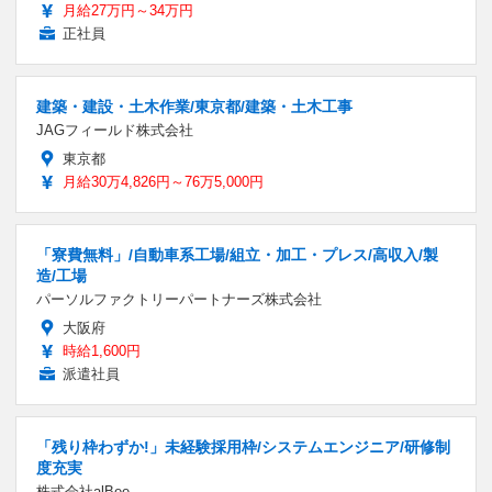
月給27万円～34万円
正社員
建築・建設・土木作業/東京都/建築・土木工事
JAGフィールド株式会社
東京都
月給30万4,826円～76万5,000円
「寮費無料」/自動車系工場/組立・加工・プレス/高収入/製
造/工場
パーソルファクトリーパートナーズ株式会社
大阪府
時給1,600円
派遣社員
「残り枠わずか!」未経験採用枠/システムエンジニア/研修制
度充実
株式会社alBee