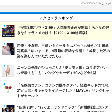
Recommended by
アクセスランキング
「宇宙戦艦ヤマト2199」人気投票企画が開始！あたなの好
きなキャラ・メカは？【2199～3199総選挙】
声優・小倉唯、可愛いもクールも…どっちも好きだ!! 最新
写真集「ゆいま～る」4種類の表紙を公開！「成長した私の
姿を楽しんでいただけたら」
ニャンコ先生がひょっこり♪「夏目友人帳」コラボアパレ
ル登場！もこもこバッグやカーディガンなど全8型
「名探偵コナン」コナンの蝶ネクタイ、怪盗キッドの“141
2”が目印♪ 各キャラをイメージした「MAYLA」リングセッ
トがセール中
“任務了解”、“行くよ、サンドロック”「新機動戦記ガンダ