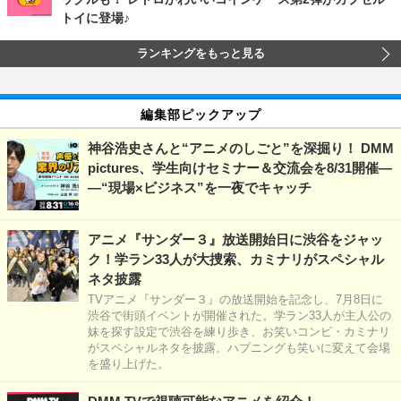
トイに登場♪
ランキングをもっと見る
編集部ピックアップ
神谷浩史さんと“アニメのしごと”を深掘り！ DMM
pictures、学生向けセミナー＆交流会を8/31開催―
―“現場×ビジネス”を一夜でキャッチ
アニメ『サンダー３』放送開始日に渋谷をジャッ
ク！学ラン33人が大捜索、カミナリがスペシャル
ネタ披露
TVアニメ『サンダー３』の放送開始を記念し、7月8日に
渋谷で街頭イベントが開催された。学ラン33人が主人公の
妹を探す設定で渋谷を練り歩き、お笑いコンビ・カミナリ
がスペシャルネタを披露。ハプニングも笑いに変えて会場
を盛り上げた。