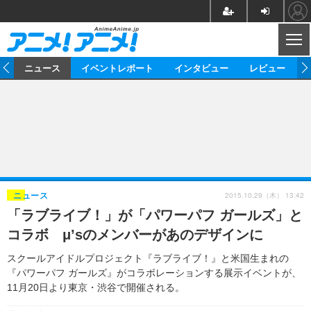
CL
ム
ニュース
イベントレポート
インタビュー
レビュー
ニュース
アニメ
映画/ドラマ
イベントレポート
マンガ
ノベル
アニメ
映画
インタビュー
音楽
声優
ライブ
舞台
スタッフ
声優
レビュー
2015.10.29（木） 13:42
ニュース
「ラブライブ！」が「パワーパフ ガールズ」と
ゲーム
グッズ
海外イベント
ビジネス
俳優・タレント
アーティスト
アニメ
実写
動画
コラボ μ’sのメンバーがあのデザインに
イベント
海外
ビジネス
書評
イベント
アニメ
映画/ドラマ
連載・コラム
スクールアイドルプロジェクト『ラブライブ！』と米国生まれの
『パワーパフ ガールズ』がコラボレーションする展示イベントが、
ゲーム
座談会
アニメ！アニメ！TV
ABEMA Cafe
11月20日より東京・渋谷で開催される。