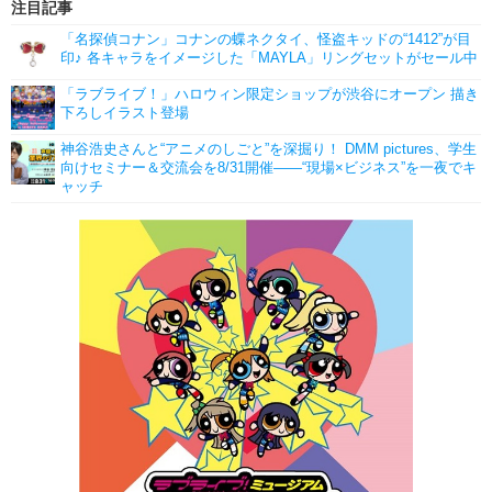
注目記事
「名探偵コナン」コナンの蝶ネクタイ、怪盗キッドの“1412”が目
印♪ 各キャラをイメージした「MAYLA」リングセットがセール中
「ラブライブ！」ハロウィン限定ショップが渋谷にオープン 描き
下ろしイラスト登場
神谷浩史さんと“アニメのしごと”を深掘り！ DMM pictures、学生
向けセミナー＆交流会を8/31開催――“現場×ビジネス”を一夜でキ
ャッチ