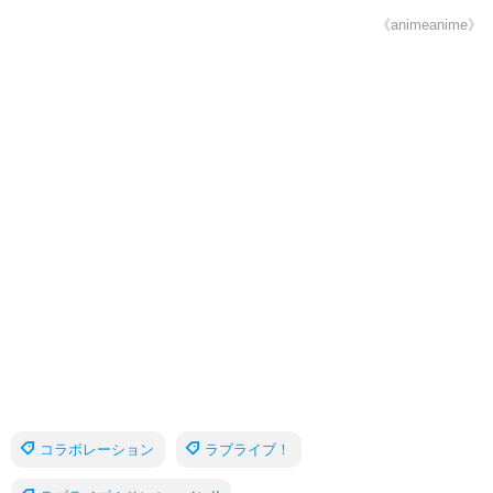
《animeanime》
コラボレーション
ラブライブ！