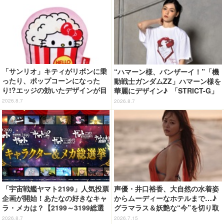
オラの妖怪バケ～ション』公開記
念】
「サンリオ」キティがリボンに乗
“ハマーン様、バンザーイ！”「機
ったり、ポップコーンになった
動戦士ガンダムZZ」ハマーン様を
り!?エッジの効いたデザインが目
華麗にデザイン♪ 「STRICT-G」
を引く♪ トートバッグやポーチが
Tシャツなどミニコレクション登
2026.8.7
2026.8.7
登場
場
「宇宙戦艦ヤマト2199」人気投票
声優・井口裕香、大自然の水着姿
企画が開始！あたなの好きなキャ
からムーディーなホテルまで…♪
ラ・メカは？【2199～3199総選
グラマラス＆妖艶な“今”を切り取
挙】
り！3冊目写真集が発売中
2026.8.7
2026.7.15