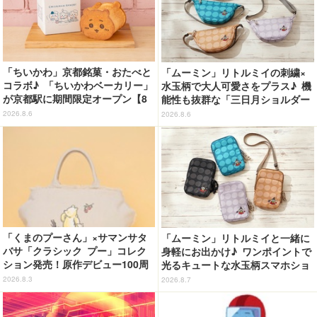
「ちいかわ」京都銘菓・おたべと
「ムーミン」リトルミイの刺繍×
コラボ♪ 「ちいかわベーカリー」
水玉柄で大人可愛さをプラス♪ 機
が京都駅に期間限定オープン【8
能性も抜群な「三日月ショルダー
月13日～】
バッグ」が新登場
2026.8.6
2026.8.6
「くまのプーさん」×サマンサタ
「ムーミン」リトルミイと一緒に
バサ「クラシック プー」コレク
身軽にお出かけ♪ ワンポイントで
ション発売！原作デビュー100周
光るキュートな水玉柄スマホショ
年記念でハンドバッグや財布など
ルダーが新登場！
2026.8.3
2026.8.7
全6種が登場