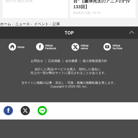
目”【藤津亮太のアニメの門V
2017.3.18(土) 9:06
133回】
2026.8.7(金) 19:15
ホーム
›
ニュース
›
イベント
›
記事
TOP
Official
Official
Official
Home
Facebook
twitter
YouTube
お問合せ
広告掲載
会社概要
個人情報保護方針
紹介した商品/サービスを購入、契約した場合に、
売上の一部が弊社サイトに還元されることがあります。
当サイトに掲載の記事・見出し・写真・画像の無断転載を禁じます。
Copyright © 2026 IID, Inc.