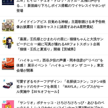
ムＷ」ヒイロ・デュオ・トロワ・カトル・五飛の声がす
る…！ 新規録り下ろしボイス搭載のワイヤレスイヤホンが
登場
「メイドインアビス 目覚める神秘」主題歌聴ける本予告映
像お披露目！追加キャストに諸星すみれ&星野貴紀
「薬屋」壬氏様とひまわりの里に♪ 猫猫ちゃんと大洗サン
ビーチに☆ 一緒に写真が撮れるARフォトスポット企画
「猫猫・壬氏と夏巡り」開催【茨城県】
「ハイキュー!!」西谷夕役の声優・岡本信彦が”リベロ”を
体感！ 展示イベント「ハイキュー!! オン ザ コート」東京
会場が開幕
可愛すぎるモチーフデザイン♪ 「名探偵コナン」コナン&怪
盗キッドのモチーフを表現！ 「MAYLA」パンプスがセー
ル実施中【30％オフセール】
「サンリオ」ポチャッコ・けろけろけろっぴ・あひるのペ
ックルも！ レトロかわいいコインケース第2弾がカプセル