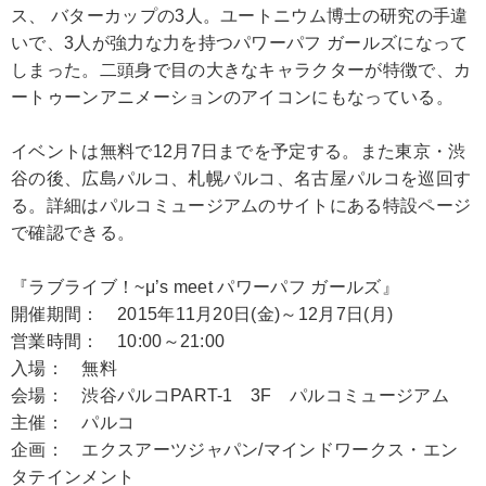
ス、 バターカップの3人。ユートニウム博士の研究の手違
いで、3人が強力な力を持つパワーパフ ガールズになって
しまった。二頭身で目の大きなキャラクターが特徴で、カ
ートゥーンアニメーションのアイコンにもなっている。
イベントは無料で12月7日までを予定する。また東京・渋
谷の後、広島パルコ、札幌パルコ、名古屋パルコを巡回す
る。詳細はパルコミュージアムのサイトにある特設ページ
で確認できる。
『ラブライブ！~μ’s meet パワーパフ ガールズ』
開催期間： 2015年11月20日(金)～12月7日(月)
営業時間： 10:00～21:00
入場： 無料
会場： 渋谷パルコPART-1 3F パルコミュージアム
主催： パルコ
企画： エクスアーツジャパン/マインドワークス・エン
タテインメント