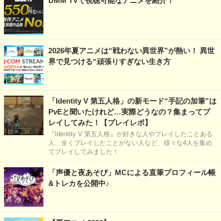
DMM TVで視聴可能なアニメを紹介！
2026年夏アニメは“戦わない異世界”が熱い！ 異世
界で見つける“頑張りすぎない生き方
「Identity V 第五人格」の新モード“手記の加筆”は
PvEと聞いたけれど…実際どうなの？集まってプ
レイしてみた！【プレイレポ】
『Identity V 第五人格』が好きな人やプレイしたことある
人、全くプレイしたことがない人など、様々な4人を集め
てプレイしてみました！
「声優と夜あそび」MCによる直筆プロフィール帳
&トレカを公開中♪