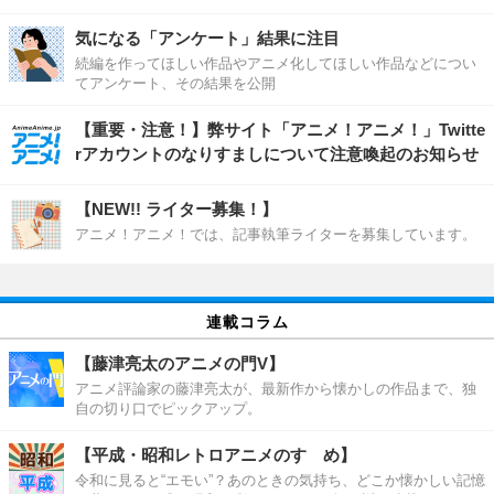
気になる「アンケート」結果に注目
続編を作ってほしい作品やアニメ化してほしい作品などについ
てアンケート、その結果を公開
【重要・注意！】弊サイト「アニメ！アニメ！」Twitte
rアカウントのなりすましについて注意喚起のお知らせ
【NEW!! ライター募集！】
アニメ！アニメ！では、記事執筆ライターを募集しています。
連載コラム
【藤津亮太のアニメの門V】
アニメ評論家の藤津亮太が、最新作から懐かしの作品まで、独
自の切り口でピックアップ。
【平成・昭和レトロアニメのすゝめ】
令和に見ると“エモい”？あのときの気持ち、どこか懐かしい記憶