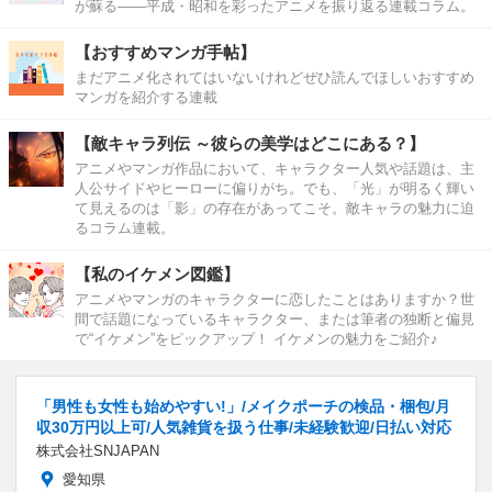
が蘇る――平成・昭和を彩ったアニメを振り返る連載コラム。
【おすすめマンガ手帖】
まだアニメ化されてはいないけれどぜひ読んでほしいおすすめ
マンガを紹介する連載
【敵キャラ列伝 ～彼らの美学はどこにある？】
アニメやマンガ作品において、キャラクター人気や話題は、主
人公サイドやヒーローに偏りがち。でも、「光」が明るく輝い
て見えるのは「影」の存在があってこそ。敵キャラの魅力に迫
るコラム連載。
【私のイケメン図鑑】
アニメやマンガのキャラクターに恋したことはありますか？世
間で話題になっているキャラクター、または筆者の独断と偏見
で“イケメン”をピックアップ！ イケメンの魅力をご紹介♪
「男性も女性も始めやすい!」/メイクポーチの検品・梱包/月
収30万円以上可/人気雑貨を扱う仕事/未経験歓迎/日払い対応
株式会社SNJAPAN
愛知県