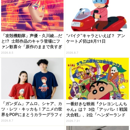
「攻殻機動隊」声優・久川綾…だ
“バイク”キャラといえば？ アン
と!? 士郎作品のキャラ登場にフ
ケート〆切は8月11日
ァン歓喜☆「原作のままで良すぎ
るな」「脳の処理が追いつかない
2026.8.5
2026.8.7
よお」…第5話【ネタバレあり反
応まとめ】
「ガンダム」アムロ、シャア、カ
一番好きな映画『クレヨンしんち
ツ・レツ・キッカも！アニメの世
ゃん』は？ 3位「アッパレ！戦国
界をPOPにまとうカラーグラフィ
大合戦」、2位「ヘンダーランド
ックTシャツが新登場
の大冒険」、1位は…？【『映画
2026.8.7
2026.7.31
クレヨンしんちゃん 奇々怪々！