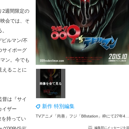
り2週間限定の
上映会では、そ
る。
デビルマン/不
つサイボーグ
ルマン。今でも
見えることに
監督は『サイ
新作 特別編集
ンカイザー
TVアニメ「尚善」フジ「B8station」枠にて27年4月放送決定！尚善（CV.川口莉奈）＆道然（CV.神谷浩史）ら登場の第1弾
験を持ってい
009VSデ
編集部にメッセージを