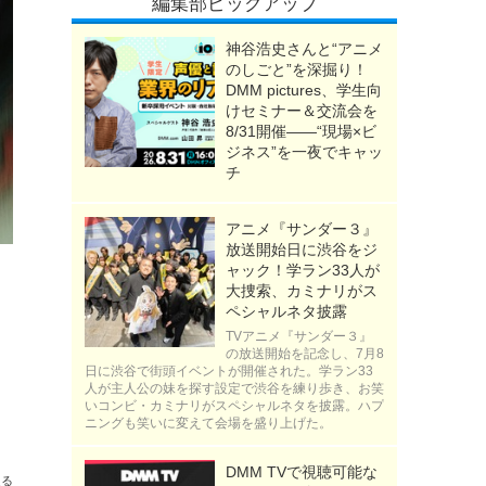
編集部ピックアップ
神谷浩史さんと“アニメ
のしごと”を深掘り！
DMM pictures、学生向
けセミナー＆交流会を
8/31開催――“現場×ビ
ジネス”を一夜でキャッ
チ
アニメ『サンダー３』
放送開始日に渋谷をジ
ャック！学ラン33人が
大捜索、カミナリがス
ペシャルネタ披露
TVアニメ『サンダー３』
の放送開始を記念し、7月8
日に渋谷で街頭イベントが開催された。学ラン33
人が主人公の妹を探す設定で渋谷を練り歩き、お笑
いコンビ・カミナリがスペシャルネタを披露。ハプ
ニングも笑いに変えて会場を盛り上げた。
PVも公開
DMM TVで視聴可能な
送る