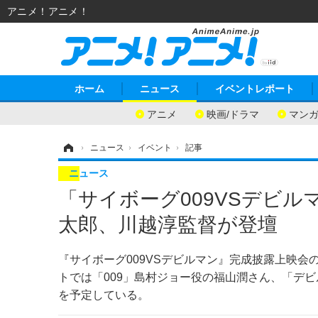
アニメ！アニメ！
ホーム
ニュース
イベントレポート
アニメ
映画/ドラマ
マン
ホーム
›
ニュース
›
イベント
›
記事
ニュース
「サイボーグ009VSデビル
太郎、川越淳監督が登壇
『サイボーグ009VSデビルマン』完成披露上映会
トでは「009」島村ジョー役の福山潤さん、「デ
を予定している。