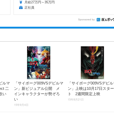
月給27万円～35万円
正社員
Sponsored by
ビルマ
「サイボーグ009VSデビルマ
「サイボーグ009VSデビル
ct 二
ン」新ビジュアル公開 メ
ン」上映は10月17日スター
歌い
インキャラクターが勢ぞろ
ト 2週間限定上映
い
15年8月21日
15年9月4日