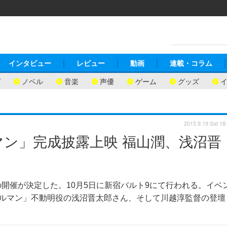
インタビュー
レビュー
動画
連載・コラム
ガ
ノベル
音楽
声優
ゲーム
グッズ
2015.9.19 Sat 18
マン」完成披露上映 福山潤、浅沼晋
の開催が決定した。10月5日に新宿バルト9にて行われる。イベ
ビルマン」不動明役の浅沼晋太郎さん、そして川越淳監督の登壇