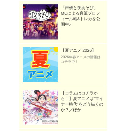
「声優と夜あそび」
MCによる直筆プロフ
ィール帳&トレカを公
開中♪
【夏アニメ 2026】
2026年春アニメの情報は
》
コチラで！
【コラムはコチラか
ら！】夏アニメは“マイ
ナー時代”をどう描くの
か？／ほか