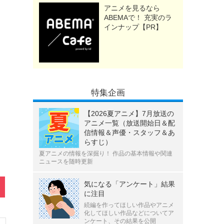
アニメを見るなら
ABEMAで！ 充実のラ
インナップ【PR】
特集企画
【2026夏アニメ】7月放送の
アニメ一覧（放送開始日＆配
信情報＆声優・スタッフ＆あ
らすじ）
夏アニメの情報を深掘り！ 作品の基本情報や関連
ニュースを随時更新
気になる「アンケート」結果
に注目
続編を作ってほしい作品やアニメ
化してほしい作品などについてア
ンケート、その結果を公開