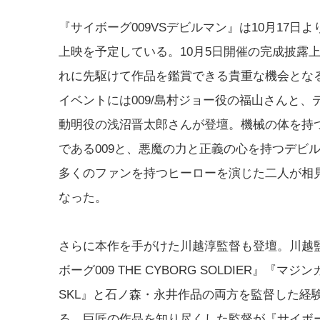
『サイボーグ009VSデビルマン』は10月17日よ
上映を予定している。10月5日開催の完成披露
れに先駆けて作品を鑑賞できる貴重な機会とな
イベントには009/島村ジョー役の福山さんと、
動明役の浅沼晋太郎さんが登壇。機械の体を持
である009と、悪魔の力と正義の心を持つデビ
多くのファンを持つヒーローを演じた二人が相
なった。
さらに本作を手がけた川越淳監督も登壇。川越
ボーグ009 THE CYBORG SOLDIER』『マジ
SKL』と石ノ森・永井作品の両方を監督した経
る。巨匠の作品を知り尽くした監督が『サイボーグ