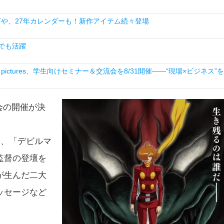
下や、27年カレンダーも！新作アイテム続々登場
小説でも活躍
ictures、学生向けセミナー＆交流会を8/31開催――“現場×ビジネス”を
会の開催が決
ん、「デビルマ
監督の登壇を
が生んだ二大
ッセージなど