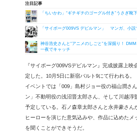
注目記事
「ちいかわ」“ギチギチのゴーグル付き”うさぎ靴
「サイボーグ009VS デビルマン」 マンガ、
神谷浩史さんと“アニメのしごと”を深掘り！ DMM p
一夜でキャッチ
『サイボーグ009VSデビルマン』完成披露上映
定した。10月5日に新宿バルト9にて行われる。
イベントでは「009」島村ジョー役の福山潤さ
ン」不動明役の浅沼晋太郎さん、そして川越淳
予定している。石ノ森章太郎さんと永井豪さん
ヒーローを演じた意気込みや、作品に込めたメ
を聞くことができそうだ。