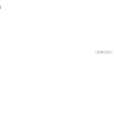
会
《高橋克則