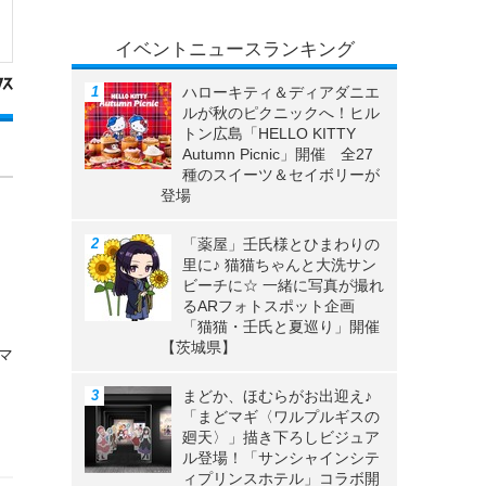
イベントニュースランキング
ハローキティ＆ディアダニエ
ルが秋のピクニックへ！ヒル
トン広島「HELLO KITTY
Autumn Picnic」開催 全27
種のスイーツ＆セイボリーが
登場
「薬屋」壬氏様とひまわりの
里に♪ 猫猫ちゃんと大洗サン
ビーチに☆ 一緒に写真が撮れ
るARフォトスポット企画
「猫猫・壬氏と夏巡り」開催
【茨城県】
マ
まどか、ほむらがお出迎え♪
「まどマギ〈ワルプルギスの
廻天〉」描き下ろしビジュア
ル登場！「サンシャインシテ
ィプリンスホテル」コラボ開