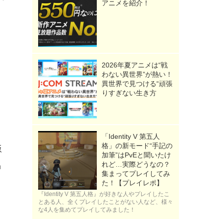
アニメを紹介！
2026年夏アニメは“戦
わない異世界”が熱い！
異世界で見つける“頑張
りすぎない生き方
っ
「Identity V 第五人
格」の新モード“手記の
版
加筆”はPvEと聞いたけ
れど…実際どうなの？
品
集まってプレイしてみ
た！【プレイレポ】
『Identity V 第五人格』が好きな人やプレイしたこ
とある人、全くプレイしたことがない人など、様々
な4人を集めてプレイしてみました！