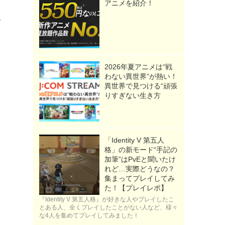
アニメを紹介！
緒
2026年夏アニメは“戦
わない異世界”が熱い！
異世界で見つける“頑張
、
りすぎない生き方
「Identity V 第五人
格」の新モード“手記の
加筆”はPvEと聞いたけ
れど…実際どうなの？
集まってプレイしてみ
た！【プレイレポ】
》
『Identity V 第五人格』が好きな人やプレイしたこ
とある人、全くプレイしたことがない人など、様々
な4人を集めてプレイしてみました！