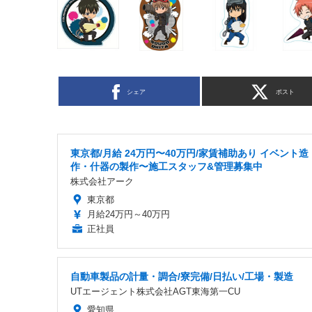
シェア
ポスト
東京都/月給 24万円〜40万円/家賃補助あり イベント造
作・什器の製作〜施工スタッフ&管理募集中
株式会社アーク
東京都
月給24万円～40万円
正社員
自動車製品の計量・調合/寮完備/日払い/工場・製造
UTエージェント株式会社AGT東海第一CU
愛知県