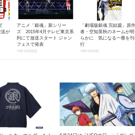
て
アニメ「銀魂」新シリー
「劇場版銀魂 完結篇」原
放送が
ズ 2015年4月テレビ東京系
者・空知英秋のネームが明
ア
列にて放送スタート ジャン
らかに 気になる一冊を刊
フェスで発表
行
14年12月22日
14年12月4日