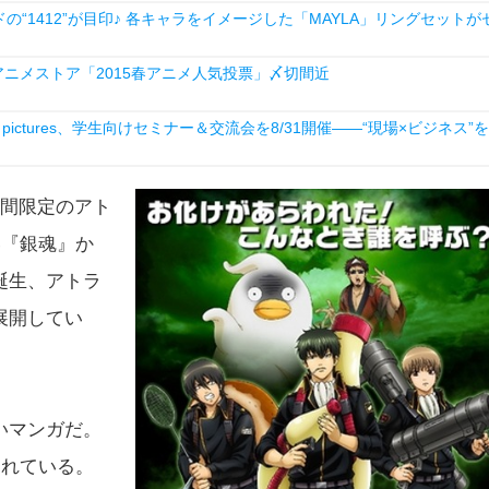
1412”が目印♪ 各キャラをイメージした「MAYLA」リングセットが
ニメストア「2015春アニメ人気投票」〆切間近
ictures、学生向けセミナー＆交流会を8/31開催――“現場×ビジネス”を
期間限定のアト
い『銀魂』か
誕生、アトラ
展開してい
いマンガだ。
されている。