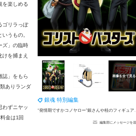
観を楽しめる
るゴリラっぽ
というもの。
ーズ」の臨時
化けを捕まえ
雑誌」をもら
種類ありランダ
銀魂 特別編集
思わずニヤッ
“発情期ですかコノヤロー”銀さんや桂のフィギュア
料金は1回
編集部にメッセージを