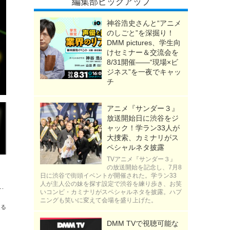
編集部ピックアップ
神谷浩史さんと“アニメ
のしごと”を深掘り！
DMM pictures、学生向
けセミナー＆交流会を
8/31開催――“現場×ビ
ジネス”を一夜でキャッ
チ
アニメ『サンダー３』
放送開始日に渋谷をジ
ャック！学ラン33人が
大捜索、カミナリがス
ペシャルネタ披露
TVアニメ『サンダー３』
の放送開始を記念し、7月8
日に渋谷で街頭イベントが開催された。学ラン33
人が主人公の妹を探す設定で渋谷を練り歩き、お笑
が展開！「銀魂展」一番くじ登場☆ラストワン賞・白黒銀さんにも注目
いコンビ・カミナリがスペシャルネタを披露。ハプ
ニングも笑いに変えて会場を盛り上げた。
送る
DMM TVで視聴可能な