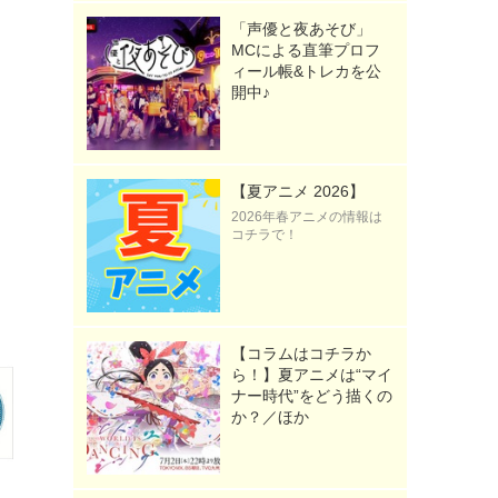
「声優と夜あそび」
MCによる直筆プロフ
ィール帳&トレカを公
開中♪
【夏アニメ 2026】
2026年春アニメの情報は
コチラで！
【コラムはコチラか
ら！】夏アニメは“マイ
ナー時代”をどう描くの
か？／ほか