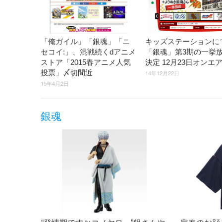
「俺ガイル」「銀魂」「ニ
キッズステーションに
セコイ:」、混戦続くdアニメ
「銀魂」第3期の一挙
ストア「2015春アニメ人気
決定 12月23日オンエ
投票」〆切間近
14年12月22日
15年4月2日
銀魂