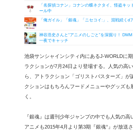
「名探偵コナン」コナンの蝶ネクタイ、怪盗キッドの“
ール中
「俺ガイル」「銀魂」「ニセコイ:」、混戦続くdア
神谷浩史さんと“アニメのしごと”を深掘り！ DMM p
一夜でキャッチ
池袋サンシャインシティ内にあるJ-WORLDに
ラクションが7月24日より登場する。人気の高
ら、アトラクション「ゴリストバスターズ」が
クションはもちろんフードメニューやグッズも
く。
『銀魂』は週刊少年ジャンプの中でも人気の高
アニメも2015年4月より第3期『銀魂°』が放送