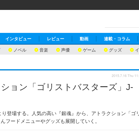
インタビュー
レビュー
動画
連載・コラム
ガ
ノベル
音楽
声優
ゲーム
グッズ
2015.7.16 Thu 11
ション「ゴリストバスターズ」J-
4日より登場する。人気の高い『銀魂』から、アトラクション「ゴ
ろんフードメニューやグッズも展開していく。