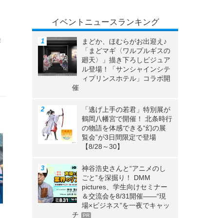
イベントニュースランキング
作
まどか、ほむらがお出迎え♪
「まどマギ〈ワルプルギスの
廻天〉」描き下ろしビジュア
ル登場！「サンシャインシテ
ィプリンスホテル」コラボ開
催
「逃げ上手の若君」特別展が
鶴岡八幡宮で開催！ 北条時行
の物語を体感できる“幻の展
覧会”が3日間限定で登場
【8/28～30】
神谷浩史さんと“アニメのし
ごと”を深掘り！ DMM
pictures、学生向けセミナー
＆交流会を8/31開催――“現
場×ビジネス”を一夜でキャッ
チ
PR