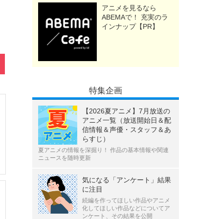
アニメを見るなら
ABEMAで！ 充実のラ
インナップ【PR】
特集企画
【2026夏アニメ】7月放送の
アニメ一覧（放送開始日＆配
信情報＆声優・スタッフ＆あ
らすじ）
夏アニメの情報を深掘り！ 作品の基本情報や関連
ニュースを随時更新
気になる「アンケート」結果
に注目
続編を作ってほしい作品やアニメ
化してほしい作品などについてア
ンケート、その結果を公開