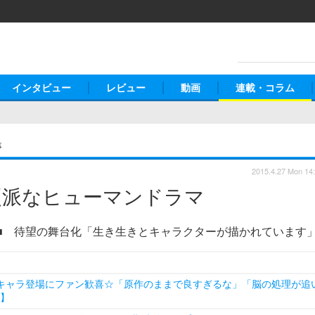
インタビュー
レビュー
動画
連載・コラム
事
2015.4.27 Mon 14
硬派なヒューマンドラマ
■ 待望の舞台化「生き生きとキャラクターが描かれています
のキャラ登場にファン歓喜☆「原作のままで良すぎるな」「脳の処理が追
め】