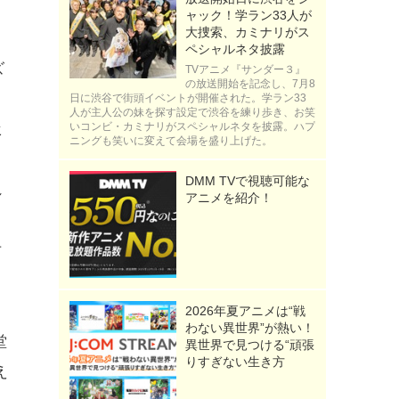
ャック！学ラン33人が
大捜索、カミナリがス
ペシャルネタ披露
ズ
TVアニメ『サンダー３』
の放送開始を記念し、7月8
日に渋谷で街頭イベントが開催された。学ラン33
人が主人公の妹を探す設定で渋谷を練り歩き、お笑
いコンビ・カミナリがスペシャルネタを披露。ハプ
ヒ
ニングも笑いに変えて会場を盛り上げた。
DMM TVで視聴可能な
れ
アニメを紹介！
古
2026年夏アニメは“戦
わない異世界”が熱い！
堂
異世界で見つける“頑張
りすぎない生き方
え