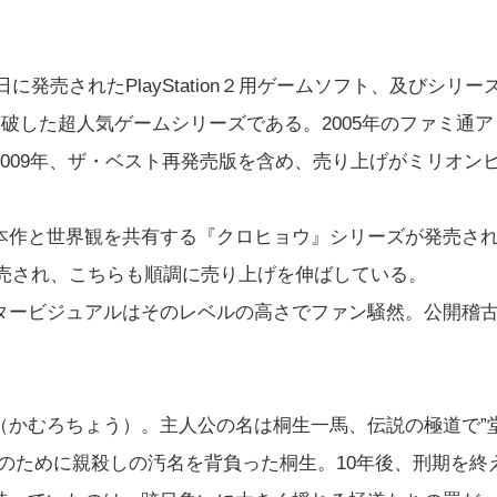
に発売されたPlayStation２用ゲームソフト、及びシリー
破した超人気ゲームシリーズである。2005年のファミ通ア
009年、ザ・ベスト再発売版を含め、売り上げがミリオン
本作と世界観を共有する『クロヒョウ』シリーズが発売さ
も発売され、こちらも順調に売り上げを伸ばしている。
タービジュアルはそのレベルの高さでファン騒然。公開稽
（かむろちょう）。主人公の名は桐生一馬、伝説の極道で”
のために親殺しの汚名を背負った桐生。10年後、刑期を終