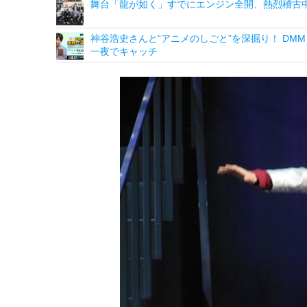
舞台「龍が如く」すでにエンジン全開、熱烈稽古
神谷浩史さんと“アニメのしごと”を深掘り！ DMM p
一夜でキャッチ