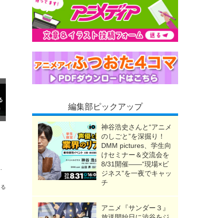
編集部ピックアップ
神谷浩史さんと“アニメ
のしごと”を深掘り！
DMM pictures、学生向
けセミナー＆交流会を
8/31開催――“現場×ビ
」「王家の紋章」「NARUTO」
ジネス”を一夜でキャッ
チ
送る
アニメ『サンダー３』
放送開始日に渋谷をジ