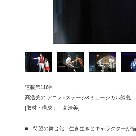
連載第116回
高浩美の アニメ×ステージ&ミュージカル談
[取材・構成： 高浩美]
■ 待望の舞台化「生き生きとキャラクターが