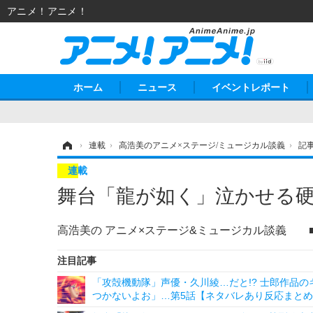
アニメ！アニメ！
ホーム
ニュース
イベントレポート
ホーム
›
連載
›
高浩美のアニメ×ステージ/ミュージカル談義
›
記
連載
舞台「龍が如く」泣かせる
高浩美の アニメ×ステージ&ミュージカル談義 
注目記事
「攻殻機動隊」声優・久川綾…だと!? 士郎作品
つかないよお」…第5話【ネタバレあり反応まと