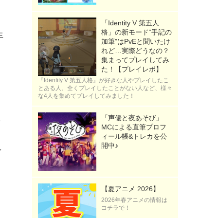
っ
「Identity V 第五人
格」の新モード“手記の
生
加筆”はPvEと聞いたけ
れど…実際どうなの？
集まってプレイしてみ
た！【プレイレポ】
『Identity V 第五人格』が好きな人やプレイしたこ
っ
とある人、全くプレイしたことがない人など、様々
な4人を集めてプレイしてみました！
き
た
「声優と夜あそび」
MCによる直筆プロフ
ィール帳&トレカを公
開中♪
で
》
【夏アニメ 2026】
2026年春アニメの情報は
コチラで！