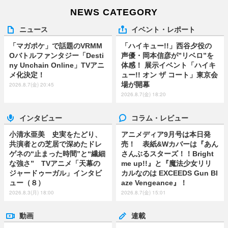
NEWS CATEGORY
ニュース
イベント・レポート
「マガポケ」で話題のVRMM
「ハイキュー!!」西谷夕役の
Oバトルファンタジー「Desti
声優・岡本信彦が”リベロ”を
ny Unchain Online」TVアニ
体感！ 展示イベント「ハイキ
メ化決定！
ュー!! オン ザ コート」東京会
場が開幕
2026.8.7(金) 20:45
2026.8.7(金) 18:20
インタビュー
コラム・レビュー
小清水亜美 史実をたどり、
アニメディア9月号は本日発
共演者との芝居で深めたドレ
売！ 表紙&Wカバーは『あん
ゲネの“止まった時間”と“繊細
さんぶるスターズ！！Bright
な強さ” TVアニメ「天幕の
me up!!』と『魔法少女リリ
ジャードゥーガル」インタビ
カルなのは EXCEEDS Gun Bl
ュー（８）
aze Vengeance』！
2026.8.3(月) 18:00
2026.8.7(金) 15:01
動画
連載