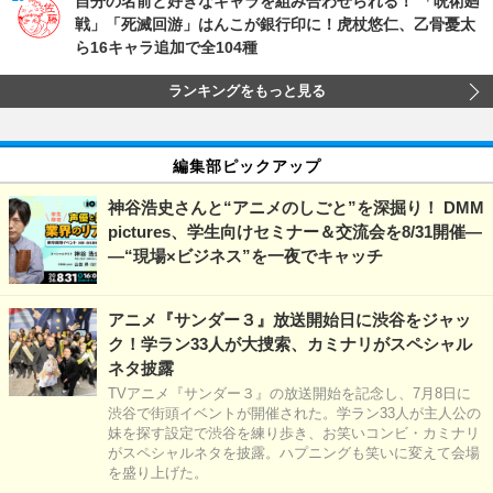
自分の名前と好きなキャラを組み合わせられる！ 「呪術廻
戦」「死滅回游」はんこが銀行印に！虎杖悠仁、乙骨憂太
ら16キャラ追加で全104種
ランキングをもっと見る
編集部ピックアップ
神谷浩史さんと“アニメのしごと”を深掘り！ DMM
pictures、学生向けセミナー＆交流会を8/31開催―
―“現場×ビジネス”を一夜でキャッチ
アニメ『サンダー３』放送開始日に渋谷をジャッ
ク！学ラン33人が大捜索、カミナリがスペシャル
ネタ披露
TVアニメ『サンダー３』の放送開始を記念し、7月8日に
渋谷で街頭イベントが開催された。学ラン33人が主人公の
妹を探す設定で渋谷を練り歩き、お笑いコンビ・カミナリ
がスペシャルネタを披露。ハプニングも笑いに変えて会場
を盛り上げた。