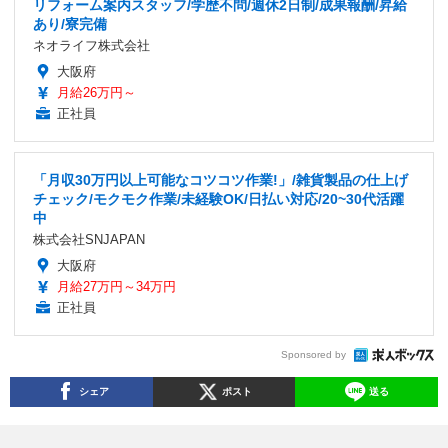
リフォーム案内スタッフ/学歴不問/週休2日制/成果報酬/昇給
あり/寮完備
ネオライフ株式会社
大阪府
月給26万円～
正社員
「月収30万円以上可能なコツコツ作業!」/雑貨製品の仕上げ
チェック/モクモク作業/未経験OK/日払い対応/20~30代活躍
中
株式会社SNJAPAN
大阪府
月給27万円～34万円
正社員
Sponsored by
シェア
ポスト
送る