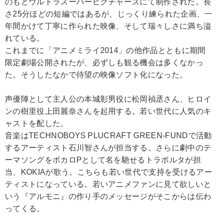
のもとウルトラスーパーピクチャーズにて制作された。長
さ25分ほどの短編ではあるが、じっくり練られた企画、一
年間かけて丁寧に作られた映像、そして瑞々しさに満ち溢
れている。
これまでに「アニメミライ2014」の他作品とともに期間
限定劇場公開されたが、必ずしも観る機会は多くなかっ
た。そうしたなかで待望の映像ソフト化になった。
声優陣として主人公の本城彰男役に松岡禎丞さん、ヒロイ
ンの樹里役上田麗奈さんを起用する。若い世代に人気のキ
ャストを配した。
音楽はTECHNOBOYS PLUCRAFT GREEN-FUNDで活動
するアーティスト石川智さんが担当する。さらに劇中のテ
ーマソングをボカロPとして名を馳せるトラボルタが担
当、KOKIAが歌う。こちらも若い世代で支持を受けるアー
ティストになっている。若いアニメファンに見て欲しいと
いう『アルモニ』の作り手のメッセージがそこからは伝わ
ってくる。