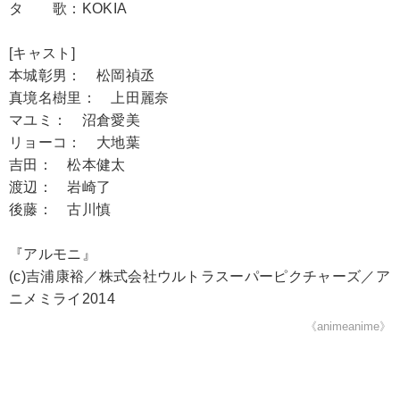
タ 歌：KOKIA
[キャスト]
本城彰男： 松岡禎丞
真境名樹里： 上田麗奈
マユミ： 沼倉愛美
リョーコ： 大地葉
吉田： 松本健太
渡辺： 岩崎了
後藤： 古川慎
『アルモニ』
(c)吉浦康裕／株式会社ウルトラスーパーピクチャーズ／ア
ニメミライ2014
《animeanime》