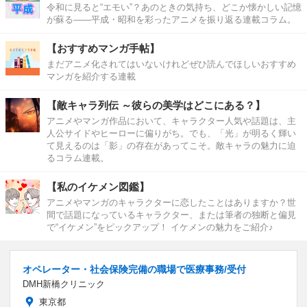
令和に見ると“エモい”？あのときの気持ち、どこか懐かしい記憶
が蘇る――平成・昭和を彩ったアニメを振り返る連載コラム。
【おすすめマンガ手帖】
まだアニメ化されてはいないけれどぜひ読んでほしいおすすめ
マンガを紹介する連載
【敵キャラ列伝 ～彼らの美学はどこにある？】
アニメやマンガ作品において、キャラクター人気や話題は、主
人公サイドやヒーローに偏りがち。でも、「光」が明るく輝い
て見えるのは「影」の存在があってこそ。敵キャラの魅力に迫
るコラム連載。
【私のイケメン図鑑】
アニメやマンガのキャラクターに恋したことはありますか？世
間で話題になっているキャラクター、または筆者の独断と偏見
で“イケメン”をピックアップ！ イケメンの魅力をご紹介♪
オペレーター・社会保険完備の職場で医療事務/受付
DMH新橋クリニック
東京都