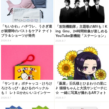
「ちいかわ」ハチワレ、うさぎ達
「攻殻機動隊」主題歌のMVも！K
が就寝時のバストをケア♪ ナイト
ing Gnu、24時間映像が楽しめる
ブラ＆ショーツが発売
YouTube新機能「ステーション」
ページを公開
2026.8.4
2026.8.7
「サンリオ」ポチャッコ・けろけ
「薬屋」壬氏様とひまわりの里に
ろけろっぴ・あひるのペックル
♪ 猫猫ちゃんと大洗サンビーチに
も！ レトロかわいいコインケー
☆ 一緒に写真が撮れるARフォト
ス第2弾がカプセルトイに登場♪
スポット企画「猫猫・壬氏と夏巡
2026.8.7
2026.8.7
り」開催【茨城県】