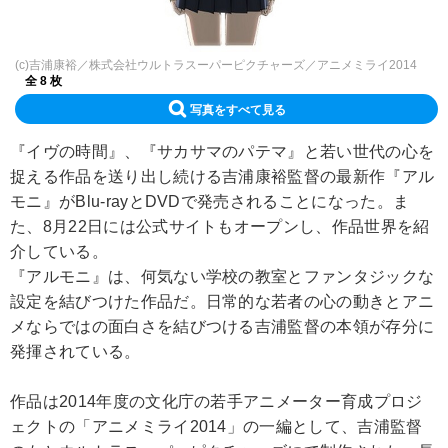
(c)吉浦康裕／株式会社ウルトラスーパーピクチャーズ／アニメミライ2014
全 8 枚
写真をすべて見る
『イヴの時間』、『サカサマのパテマ』と若い世代の心を
捉える作品を送り出し続ける吉浦康裕監督の最新作『アル
モニ』がBlu-rayとDVDで発売されることになった。ま
た、8月22日には公式サイトもオープンし、作品世界を紹
介している。
『アルモニ』は、何気ない学校の教室とファンタジックな
設定を結びつけた作品だ。日常的な若者の心の動きとアニ
メならではの面白さを結びつける吉浦監督の本領が存分に
発揮されている。
作品は2014年度の文化庁の若手アニメーター育成プロジ
ェクトの「アニメミライ2014」の一編として、吉浦監督