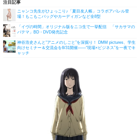
注目記事
ニャンコ先生がひょっこり♪「夏目友人帳」コラボアパレル登
場！もこもこバッグやカーディガンなど全8型
「イヴの時間」オリジナル版をニコ生で一挙配信 「サカサマの
パテマ」BD・DVD発売記念
神谷浩史さんと“アニメのしごと”を深掘り！ DMM pictures、学生
向けセミナー＆交流会を8/31開催――“現場×ビジネス”を一夜でキ
ャッチ