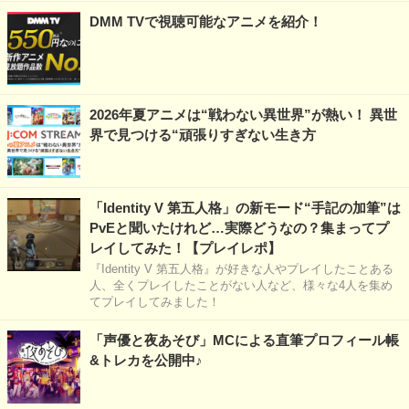
DMM TVで視聴可能なアニメを紹介！
2026年夏アニメは“戦わない異世界”が熱い！ 異世
界で見つける“頑張りすぎない生き方
「Identity V 第五人格」の新モード“手記の加筆”は
PvEと聞いたけれど…実際どうなの？集まってプ
レイしてみた！【プレイレポ】
『Identity V 第五人格』が好きな人やプレイしたことある
人、全くプレイしたことがない人など、様々な4人を集め
てプレイしてみました！
「声優と夜あそび」MCによる直筆プロフィール帳
&トレカを公開中♪