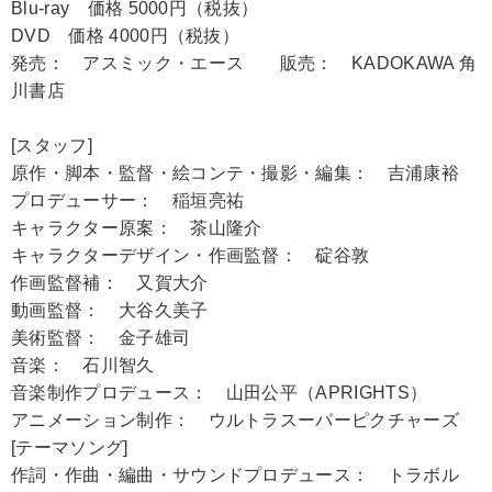
Blu-ray 価格 5000円（税抜）
DVD 価格 4000円（税抜）
発売： アスミック・エース 販売： KADOKAWA 角
川書店
[スタッフ]
原作・脚本・監督・絵コンテ・撮影・編集： 吉浦康裕
プロデューサー： 稲垣亮祐
キャラクター原案： 茶山隆介
キャラクターデザイン・作画監督： 碇谷敦
作画監督補： 又賀大介
動画監督： 大谷久美子
美術監督： 金子雄司
音楽： 石川智久
音楽制作プロデュース： 山田公平（APRIGHTS）
アニメーション制作： ウルトラスーパーピクチャーズ
[テーマソング]
作詞・作曲・編曲・サウンドプロデュース： トラボル