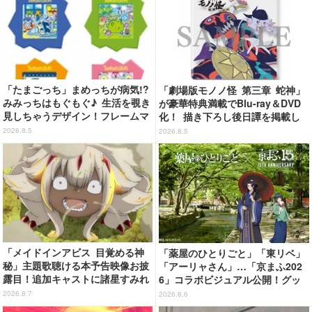
「たまごっち」まめっちが病気!?
「劇場版モノノ怪 第三章 蛇神」
みみっちはもぐもぐ♪ 生活を覗き
が豪華特典満載でBlu-ray＆DVD
見しちゃうデザイン！フレームマ
化！ 描き下ろし後日譚を掲載し
グネット「ぴたっとフレーム」登
たブックレットなど
2026.8.5
2026.8.5
場☆
「メイドインアビス 目覚める神
「薬屋のひとりごと」「東リベ」
秘」主題歌聴ける本予告映像お披
「アーリャさん」…「京まふ202
露目！追加キャストに諸星すみれ
6」コラボビジュアル公開！グッ
&星野貴紀
ズなどの最新情報も
2026.8.7
2026.8.6