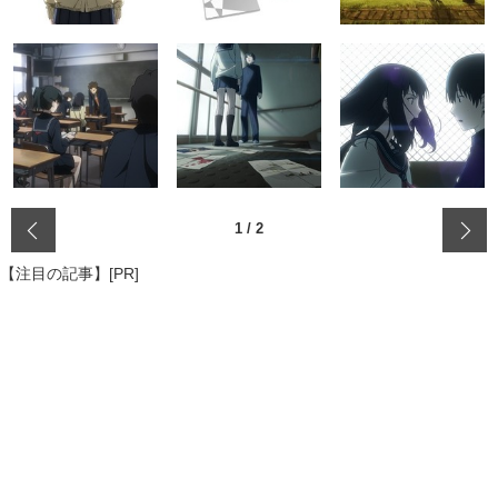
‹
1
/
2
【注目の記事】[PR]