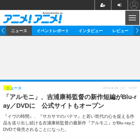
CL
ム
ニュース
イベントレポート
インタビュー
レビュー
ニュース
アニメ
映画/ドラマ
イベントレポート
マンガ
ノベル
アニメ
映画
インタビュー
音楽
声優
ライブ
舞台
スタッフ
声優
レビュー
2014.8.23（土） 13:37
ニュース
「アルモニ」、吉浦康裕監督の新作短編がBlu-r
ゲーム
グッズ
海外イベント
ビジネス
俳優・タレント
アーティスト
アニメ
実写
動画
ay／DVDに 公式サイトもオープン
イベント
海外
ビジネス
書評
イベント
アニメ
映画/ドラマ
連載・コラム
『イヴの時間』、『サカサマのパテマ』と若い世代の心を捉える作
品を送り出し続ける吉浦康裕監督の最新作『アルモニ』がBlu-rayと
ゲーム
座談会
アニメ！アニメ！TV
ABEMA Cafe
DVDで発売されることになった。