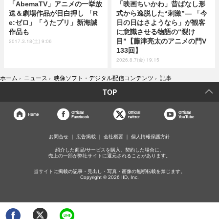
「AbemaTV」アニメの一挙放
「映画ちいかわ」昔ばなし形
送＆劇場作品が目白押し 「R
式から逸脱した“刺激”― 「今
e:ゼロ」「うたプリ」新海誠
日の日はさようなら」が観客
作品も
に意識させる物語の“裂け
目”【藤津亮太のアニメの門V
2017.3.18(土) 9:06
133回】
2026.8.7(金) 19:15
ホーム
›
ニュース
›
映像ソフト・デジタル配信コンテンツ
›
記事
TOP
Official
Official
Official
Home
Facebook
twitter
YouTube
お問合せ
広告掲載
会社概要
個人情報保護方針
紹介した商品/サービスを購入、契約した場合に、
売上の一部が弊社サイトに還元されることがあります。
当サイトに掲載の記事・見出し・写真・画像の無断転載を禁じます。
Copyright © 2026 IID, Inc.