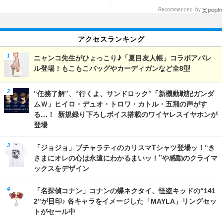
メニューで構成
Recommended by
アクセスランキング
ニャンコ先生がひょっこり♪「夏目友人帳」コラボアパレ
ル登場！もこもこバッグやカーディガンなど全8型
“任務了解”、“行くよ、サンドロック”「新機動戦記ガンダ
ムＷ」ヒイロ・デュオ・トロワ・カトル・五飛の声がす
る…！ 新規録り下ろしボイス搭載のワイヤレスイヤホンが
登場
「ジョジョ」ブチャラティのカリスマTシャツ登場ッ！“き
さまにオレの心は永遠にわかるまいッ！”や感動のクライマ
ックスをデザイン
「名探偵コナン」コナンの蝶ネクタイ、怪盗キッドの“141
2”が目印♪ 各キャラをイメージした「MAYLA」リングセッ
トがセール中