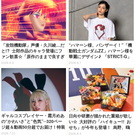
「攻殻機動隊」声優・久川綾…だ
“ハマーン様、バンザーイ！”「機
と!? 士郎作品のキャラ登場にフ
動戦士ガンダムZZ」ハマーン様を
ァン歓喜☆「原作のままで良すぎ
華麗にデザイン♪ 「STRICT-G」
るな」「脳の処理が追いつかない
Tシャツなどミニコレクション登
2026.8.5
2026.8.7
よお」…第5話【ネタバレあり反
場
応まとめ】
ギャルコスプレイヤー・霜月めあ
日向や研磨が描かれた重箱が欲し
の“かわいさ”と“色気”─320ペー
い☆ 大好評の「ハイキュー!! お
ジ超＆動画50分超でお届け！特装
せち」が今年も登場！ 烏野、鴎
合本版のデジタル写真集が登場
台、音駒、稲荷崎をイメージした
2026.7.31
2026.8.4