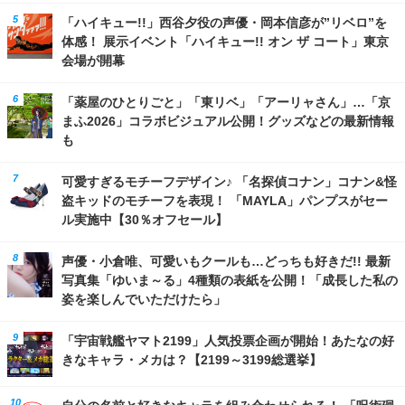
「ハイキュー!!」西谷夕役の声優・岡本信彦が”リベロ”を
体感！ 展示イベント「ハイキュー!! オン ザ コート」東京
会場が開幕
「薬屋のひとりごと」「東リベ」「アーリャさん」…「京
まふ2026」コラボビジュアル公開！グッズなどの最新情報
も
可愛すぎるモチーフデザイン♪ 「名探偵コナン」コナン&怪
盗キッドのモチーフを表現！ 「MAYLA」パンプスがセー
ル実施中【30％オフセール】
声優・小倉唯、可愛いもクールも…どっちも好きだ!! 最新
写真集「ゆいま～る」4種類の表紙を公開！「成長した私の
姿を楽しんでいただけたら」
「宇宙戦艦ヤマト2199」人気投票企画が開始！あたなの好
きなキャラ・メカは？【2199～3199総選挙】