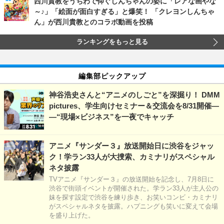
西川貴教をうちわで仰ぐしんちゃんの姿に「レアな画やな
～♪」「絵面が面白すぎる」と爆笑！ 「クレヨンしんちゃ
ん」が西川貴教とのコラボ動画を投稿
ランキングをもっと見る
編集部ピックアップ
神谷浩史さんと“アニメのしごと”を深掘り！ DMM
pictures、学生向けセミナー＆交流会を8/31開催―
―“現場×ビジネス”を一夜でキャッチ
アニメ『サンダー３』放送開始日に渋谷をジャッ
ク！学ラン33人が大捜索、カミナリがスペシャル
ネタ披露
TVアニメ『サンダー３』の放送開始を記念し、7月8日に
渋谷で街頭イベントが開催された。学ラン33人が主人公の
妹を探す設定で渋谷を練り歩き、お笑いコンビ・カミナリ
がスペシャルネタを披露。ハプニングも笑いに変えて会場
を盛り上げた。