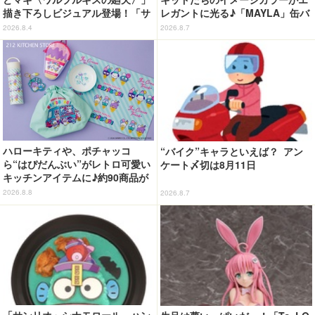
描き下ろしビジュアル登場！「サ
レガントに光る♪「MAYLA」缶バ
ンシャインシティプリンスホテ
ッジの全種セットがお得に！【3
2026.8.4
2026.8.7
ル」コラボ開催
0％オフセール】
ハローキティや、ポチャッコ
“バイク”キャラといえば？ アン
ら“はぴだんぶい”がレトロ可愛い
ケート〆切は8月11日
キッチンアイテムに♪約90商品が
登場【212 KITCHEN STORE】
2026.8.8
2026.8.7