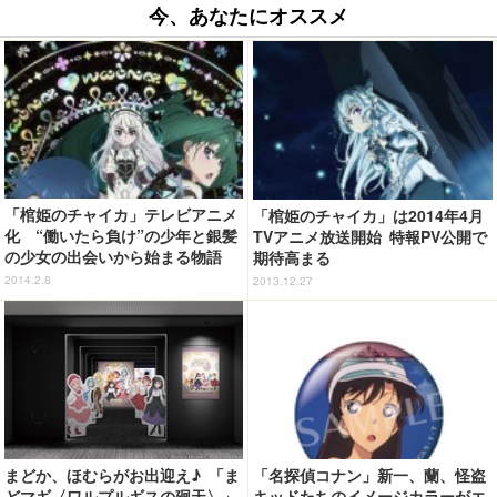
今、あなたにオススメ
「棺姫のチャイカ」テレビアニメ
「棺姫のチャイカ」は2014年4月
化 “働いたら負け”の少年と銀髪
TVアニメ放送開始 特報PV公開で
の少女の出会いから始まる物語
期待高まる
2014.2.8
2013.12.27
まどか、ほむらがお出迎え♪ 「ま
「名探偵コナン」新一、蘭、怪盗
どマギ〈ワルプルギスの廻天〉」
キッドたちのイメージカラーがエ