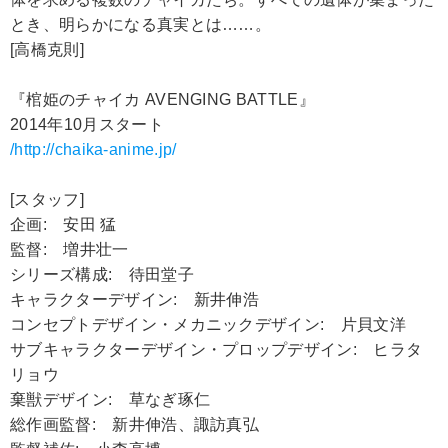
とき、明らかになる真実とは……。
[高橋克則]
『棺姫のチャイカ AVENGING BATTLE』
2014年10月スタート
/http://chaika-anime.jp/
[スタッフ]
企画: 安田 猛
監督: 増井壮一
シリーズ構成: 待田堂子
キャラクターデザイン: 新井伸浩
コンセプトデザイン・メカニックデザイン: 片貝文洋
サブキャラクターデザイン・プロップデザイン: ヒラタ
リョウ
棄獣デザイン: 草なぎ琢仁
総作画監督: 新井伸浩、諏訪真弘