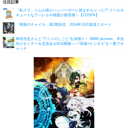
注目記事
「転スラ」リムル様がハンバーガーに挟まれちゃった!? クール＆
キュートなアパレルや雑貨が新登場！【COSPA】
「棺姫のチャイカ」第2期決定 2014年10月放送スタート
神谷浩史さんと“アニメのしごと”を深掘り！ DMM pictures、学生
向けセミナー＆交流会を8/31開催――“現場×ビジネス”を一夜でキ
ャッチ