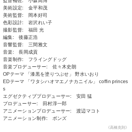
監督補佐: 小森高博
美術設定: 金平和茂
美術監督: 岡本好司
色彩設計: 岩沢れい子
撮影監督: 福田 光
編集: 後藤正浩
音響監督: 三間雅文
音楽: 長岡成貢
音楽制作: フライングドッグ
音楽プロデューサー: 佐々木史朗
OPテーマ 「漆黒を塗りつぶせ」 野水いおり
EDテーマ 「ワタシハオマエノナカニイル」 coffin princes
s
エグゼクティブプロデューサー: 安田 猛
プロデューサー: 田村淳一郎
アニメーションプロデューサー: 渡辺マコト
アニメーション制作: ボンズ
《高橋克則》