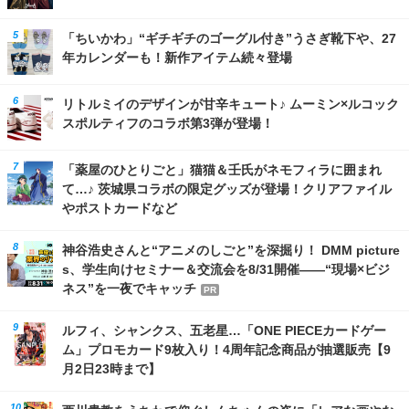
「ちいかわ」“ギチギチのゴーグル付き”うさぎ靴下や、27
年カレンダーも！新作アイテム続々登場
リトルミイのデザインが甘辛キュート♪ ムーミン×ルコック
スポルティフのコラボ第3弾が登場！
「薬屋のひとりごと」猫猫＆壬氏がネモフィラに囲まれ
て…♪ 茨城県コラボの限定グッズが登場！クリアファイル
やポストカードなど
神谷浩史さんと“アニメのしごと”を深掘り！ DMM picture
s、学生向けセミナー＆交流会を8/31開催――“現場×ビジ
ネス”を一夜でキャッチ
PR
ルフィ、シャンクス、五老星…「ONE PIECEカードゲー
ム」プロモカード9枚入り！4周年記念商品が抽選販売【9
月2日23時まで】