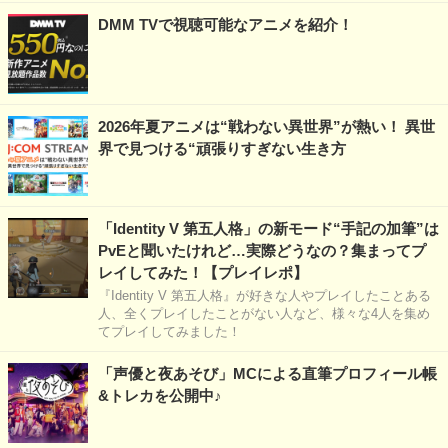
DMM TVで視聴可能なアニメを紹介！
2026年夏アニメは“戦わない異世界”が熱い！ 異世
界で見つける“頑張りすぎない生き方
「Identity V 第五人格」の新モード“手記の加筆”は
PvEと聞いたけれど…実際どうなの？集まってプ
レイしてみた！【プレイレポ】
『Identity V 第五人格』が好きな人やプレイしたことある
人、全くプレイしたことがない人など、様々な4人を集め
てプレイしてみました！
「声優と夜あそび」MCによる直筆プロフィール帳
&トレカを公開中♪