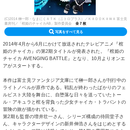
(C)2014 榊一郎・なまにくＡＴＫ（ニトロプラス）／ＫＡＤＯＫＡＷＡ 富士見
書房刊／「棺姫のチャイカAB」製作委員会
全 7 枚
写真をすべて見る
2014年4月から6月にかけて放送されたテレビアニメ『棺
姫のチャイカ』の第2期タイトルが発表された。『棺姫の
チャイカ AVENGING BATTLE』となり、10月よりオンエ
アがスタートする。
本作は富士見ファンタジア文庫にて榊一郎さんが刊行中の
ライトノベルが原作である。戦乱が終わったばかりのフェ
ルビスト大陸を舞台に、自堕落な日々を送っていたトー
ル・アキュラと棺を背負った少女チャイカ・トラバントの
冒険の旅が描かれている。
第2期も監督の増井壮一さん、シリーズ構成の待田堂子さ
ん、キャラクターデザインの新井伸浩さんをはじめとする