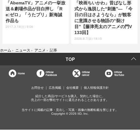
「AbemaTV」アニメの一挙放
「映画ちいかわ」昔ばなし形
送＆劇場作品が目白押し 「R
式から逸脱した“刺激”― 「今
e:ゼロ」「うたプリ」新海誠
日の日はさようなら」が観客
作品も
に意識させる物語の“裂け
目”【藤津亮太のアニメの門V
2017.3.18(土) 9:06
133回】
2026.8.7(金) 19:15
ホーム
›
ニュース
›
アニメ
›
記事
TOP
Official
Official
Official
Home
Facebook
twitter
YouTube
お問合せ
広告掲載
会社概要
個人情報保護方針
紹介した商品/サービスを購入、契約した場合に、
売上の一部が弊社サイトに還元されることがあります。
当サイトに掲載の記事・見出し・写真・画像の無断転載を禁じます。
Copyright © 2026 IID, Inc.