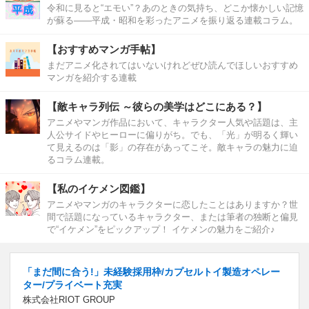
令和に見ると“エモい”？あのときの気持ち、どこか懐かしい記憶
が蘇る――平成・昭和を彩ったアニメを振り返る連載コラム。
【おすすめマンガ手帖】
まだアニメ化されてはいないけれどぜひ読んでほしいおすすめ
マンガを紹介する連載
【敵キャラ列伝 ～彼らの美学はどこにある？】
アニメやマンガ作品において、キャラクター人気や話題は、主
人公サイドやヒーローに偏りがち。でも、「光」が明るく輝い
て見えるのは「影」の存在があってこそ。敵キャラの魅力に迫
るコラム連載。
【私のイケメン図鑑】
アニメやマンガのキャラクターに恋したことはありますか？世
間で話題になっているキャラクター、または筆者の独断と偏見
で“イケメン”をピックアップ！ イケメンの魅力をご紹介♪
「まだ間に合う!」未経験採用枠/カプセルトイ製造オペレー
ター/プライベート充実
株式会社RIOT GROUP