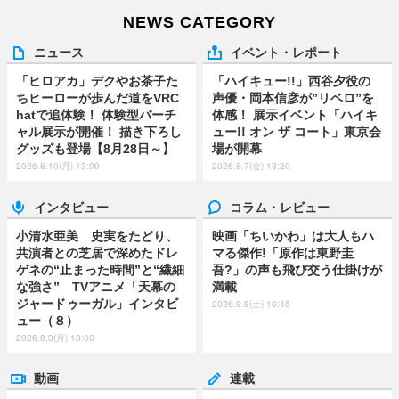
NEWS CATEGORY
ニュース
イベント・レポート
「ヒロアカ」デクやお茶子た
「ハイキュー!!」西谷夕役の
ちヒーローが歩んだ道をVRC
声優・岡本信彦が”リベロ”を
hatで追体験！ 体験型バーチ
体感！ 展示イベント「ハイキ
ャル展示が開催！ 描き下ろし
ュー!! オン ザ コート」東京会
グッズも登場【8月28日～】
場が開幕
2026.8.10(月) 13:00
2026.8.7(金) 18:20
インタビュー
コラム・レビュー
小清水亜美 史実をたどり、
映画「ちいかわ」は大人もハ
共演者との芝居で深めたドレ
マる傑作!「原作は東野圭
ゲネの“止まった時間”と“繊細
吾?」の声も飛び交う仕掛けが
な強さ” TVアニメ「天幕の
満載
ジャードゥーガル」インタビ
2026.8.8(土) 10:45
ュー（８）
2026.8.3(月) 18:00
動画
連載