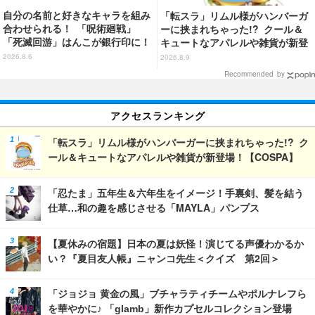
自分の名前と好きなキャラを組み
「転スラ」リムル様がハンバーガ
合わせられる！ 「呪術廻戦」
ーに挟まれちゃった!? クール＆
「死滅回游」はんこが銀行印に！
キュートなアパレルや雑貨が新登
虎杖悠仁、乙骨憂太ら16キャラ追
場！【COSPA】
2026.8.6
2026.8.9
加で全104種
Recommended by
アクセスランキング
「転スラ」リムル様がハンバーガーに挟まれちゃった!? ク
ール＆キュートなアパレルや雑貨が新登場！【COSPA】
「忍たま」五年生＆六年生をイメージ！手裏剣、髪を結う
仕草…和の趣を感じさせる「MAYLA」パンプス
【夏休みの宿題】日本の夏は妖怪！演じてる声優わかるか
い？『夏目友人帳』ニャンコ先生＜クイズ 第2回＞
「ジョジョ 黄金の風」ブチャラティチームやポルナレフら
を華やかに♪ 「glamb」新作カプセルコレクション登場