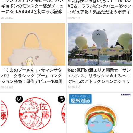
「サンリオ」シナモロール、ハン
生足は夢いっぱいだ…！「To LO
ギョドンのモンスター姿がメニュ
VEる」ララがピンクバニー姿でフ
ーに☆ LABUBUと初コラボ記念
ィギュア化！気品ただようボディ
のスイーツも！【サンリオピュー
に注目
2026.8.9
2026.8.1
ロランド】
「くまのプーさん」×サマンサタ
約25億円の新エリア開業☆「サン
バサ「クラシック プー」コレク
エックス」リラックマ＆すみっコ
ション発売！原作デビュー100周
ぐらしのアトラクションにショッ
年記念でハンドバッグや財布など
プ、レストランも！「富士急ハイ
2026.8.3
2026.8.9
全6種が登場
ランド」内【レポート】