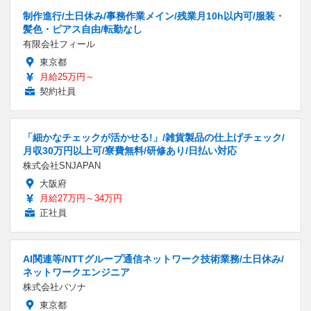
制作進行/土日休み/事務作業メイン/残業月10h以内可/服装・
髪色・ピアス自由/転勤なし
有限会社フィール
東京都
月給25万円～
契約社員
「細かなチェックが活かせる!」/雑貨製品の仕上げチェック/
月収30万円以上可/寮費無料/研修あり/日払い対応
株式会社SNJAPAN
大阪府
月給27万円～34万円
正社員
AI関連等/NTTグループ通信ネットワーク技術業務/土日休み/
ネットワークエンジニア
株式会社パソナ
東京都