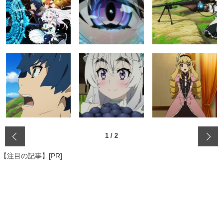
‹
1
/
2
【注目の記事】[PR]