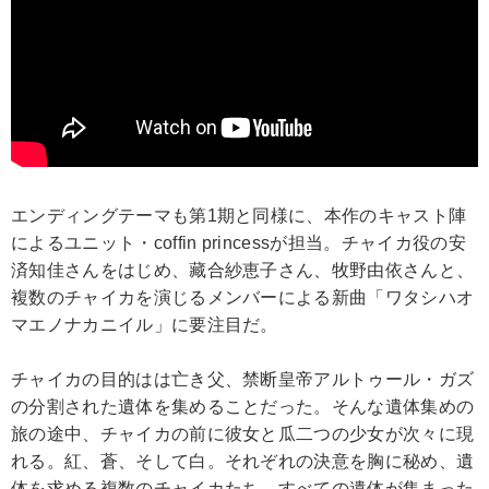
エンディングテーマも第1期と同様に、本作のキャスト陣
によるユニット・coffin princessが担当。チャイカ役の安
済知佳さんをはじめ、藏合紗恵子さん、牧野由依さんと、
複数のチャイカを演じるメンバーによる新曲「ワタシハオ
マエノナカニイル」に要注目だ。
チャイカの目的はは亡き父、禁断皇帝アルトゥール・ガズ
の分割された遺体を集めることだった。そんな遺体集めの
旅の途中、チャイカの前に彼女と瓜二つの少女が次々に現
れる。紅、蒼、そして白。それぞれの決意を胸に秘め、遺
体を求める複数のチャイカたち。すべての遺体が集まった