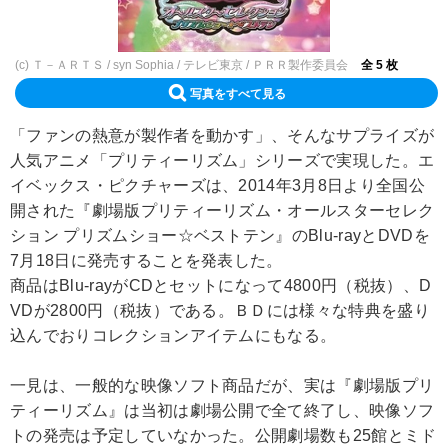
(c) Ｔ－ＡＲＴＳ / syn Sophia / テレビ東京 / ＰＲＲ製作委員会
全 5 枚
写真をすべて見る
「ファンの熱意が製作者を動かす」、そんなサプライズが
人気アニメ「プリティーリズム」シリーズで実現した。エ
イベックス・ピクチャーズは、2014年3月8日より全国公
開された『劇場版プリティーリズム・オールスターセレク
ション プリズムショー☆ベストテン』のBlu-rayとDVDを
7月18日に発売することを発表した。
商品はBlu-rayがCDとセットになって4800円（税抜）、D
VDが2800円（税抜）である。ＢＤには様々な特典を盛り
込んでおりコレクションアイテムにもなる。
一見は、一般的な映像ソフト商品だが、実は『劇場版プリ
ティーリズム』は当初は劇場公開で全て終了し、映像ソフ
トの発売は予定していなかった。公開劇場数も25館とミド