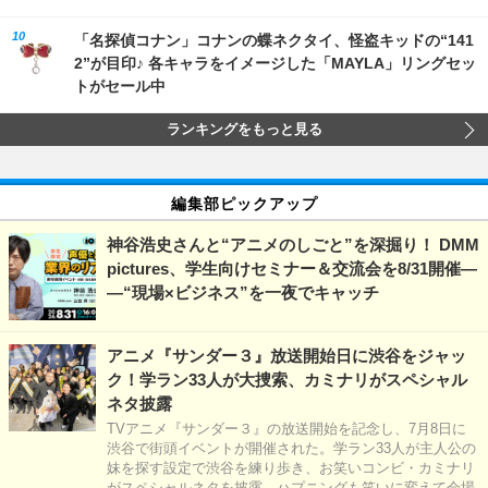
「名探偵コナン」コナンの蝶ネクタイ、怪盗キッドの“141
2”が目印♪ 各キャラをイメージした「MAYLA」リングセッ
トがセール中
ランキングをもっと見る
編集部ピックアップ
神谷浩史さんと“アニメのしごと”を深掘り！ DMM
pictures、学生向けセミナー＆交流会を8/31開催―
―“現場×ビジネス”を一夜でキャッチ
アニメ『サンダー３』放送開始日に渋谷をジャッ
ク！学ラン33人が大捜索、カミナリがスペシャル
ネタ披露
TVアニメ『サンダー３』の放送開始を記念し、7月8日に
渋谷で街頭イベントが開催された。学ラン33人が主人公の
妹を探す設定で渋谷を練り歩き、お笑いコンビ・カミナリ
がスペシャルネタを披露。ハプニングも笑いに変えて会場