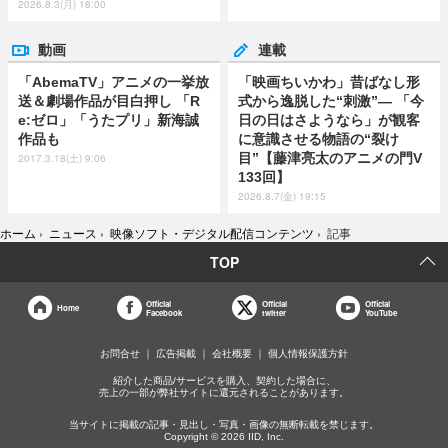
2026.8.3(月) 18:00
動画
連載
「AbemaTV」アニメの一挙放
「映画ちいかわ」昔ばなし形
送＆劇場作品が目白押し 「R
式から逸脱した“刺激”― 「今
e:ゼロ」「うたプリ」新海誠
日の日はさようなら」が観客
作品も
に意識させる物語の“裂け
目”【藤津亮太のアニメの門V
2017.3.18(土) 9:06
133回】
2026.8.7(金) 19:15
ホーム
›
ニュース
›
映像ソフト・デジタル配信コンテンツ
›
記事
TOP
Official
Official
Official
Home
Facebook
twitter
YouTube
お問合せ
広告掲載
会社概要
個人情報保護方針
紹介した商品/サービスを購入、契約した場合に、
売上の一部が弊社サイトに還元されることがあります。
当サイトに掲載の記事・見出し・写真・画像の無断転載を禁じます。
Copyright © 2026 IID, Inc.