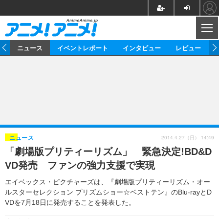
CL
ム
ニュース
イベントレポート
インタビュー
レビュー
ニュース
アニメ
映画/ドラマ
イベントレポート
マンガ
ノベル
アニメ
映画
インタビュー
音楽
声優
ライブ
舞台
スタッフ
声優
レビュー
2014.4.27（日） 14:49
ニュース
「劇場版プリティーリズム」 緊急決定!BD&D
ゲーム
グッズ
海外イベント
ビジネス
俳優・タレント
アーティスト
アニメ
実写
動画
VD発売 ファンの強力支援で実現
イベント
海外
ビジネス
書評
イベント
アニメ
映画/ドラマ
連載・コラム
エイベックス・ピクチャーズは、『劇場版プリティーリズム・オー
ルスターセレクション プリズムショー☆ベストテン』のBlu-rayとD
ゲーム
座談会
アニメ！アニメ！TV
ABEMA Cafe
VDを7月18日に発売することを発表した。