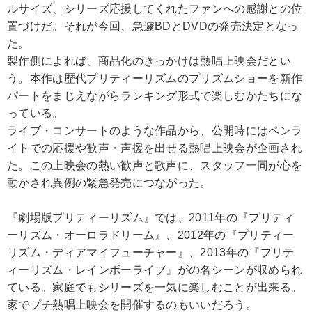
ルサイズ、シリーズ応援してくれたファンへの感謝との位
置づけだ。それが今回、急遽BDとDVDの発売決定となっ
た。
製作側によれば、商品化のきっかけは熱唱上映会だとい
う。本作は歴代プリティーリズムのプリズムショーを新作
パートをまじえながらランキング形式で楽しむかたちにな
っている。
ライブ・コンサートのような作品から、公開時にはペンラ
イトでの応援や歓声・声援を出せる熱唱上映会が企画され
た。この上映会の熱い歓声と歌声に、スタッフ一同が心を
動かされ異例の緊急発売につながった。
『劇場版プリティーリズム』では、2011年の『プリティ
ーリズム・オーロラドリーム』、2012年の『プリティー
リズム・ディアマイフューチャー』、2013年の『プリテ
ィーリズム・レインボーライブ』がの名シーンが収められ
ている。家庭でもシリーズを一気に楽しむことが出来る。
家でプチ熱唱上映会を開催するのもいいだろう。