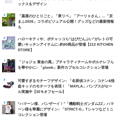
ックスをデザイン
「薬屋のひとりごと」「東リベ」「アーリャさん」…「京
まふ2026」コラボビジュアル公開！グッズなどの最新情報
も
ハローキティや、ポチャッコら“はぴだんぶい”がレトロ可
愛いキッチンアイテムに♪約90商品が登場【212 KITCHEN
STORE】
「ジョジョ 黄金の風」ブチャラティチームやポルナレフら
を華やかに♪ 「glamb」新作カプセルコレクション登場
可愛すぎるモチーフデザイン♪ 「名探偵コナン」コナン&怪
盗キッドのモチーフを表現！ 「MAYLA」パンプスがセー
ル実施中【30％オフセール】
“ハマーン様、バンザーイ！”「機動戦士ガンダムZZ」ハマ
ーン様を華麗にデザイン♪ 「STRICT-G」Tシャツなどミニ
コレクション登場