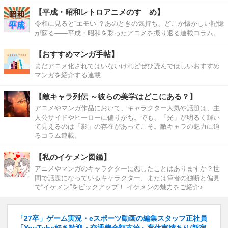
【平成・昭和レトロアニメのすゝめ】
令和に見ると“エモい”？あのときの気持ち、どこか懐かしい記憶
が蘇る――平成・昭和を彩ったアニメを振り返る連載コラム。
【おすすめマンガ手帖】
まだアニメ化されてはいないけれどぜひ読んでほしいおすすめ
マンガを紹介する連載
【敵キャラ列伝 ～彼らの美学はどこにある？】
アニメやマンガ作品において、キャラクター人気や話題は、主
人公サイドやヒーローに偏りがち。でも、「光」が明るく輝い
て見えるのは「影」の存在があってこそ。敵キャラの魅力に迫
るコラム連載。
【私のイケメン図鑑】
アニメやマンガのキャラクターに恋したことはありますか？世
間で話題になっているキャラクター、または筆者の独断と偏見
で“イケメン”をピックアップ！ イケメンの魅力をご紹介♪
「27卒」ゲーム実況・eスポーツ動画の編集スタッフ正社員
「YouTube好き歓迎・交通費全額支給」育休実績あり/新宿