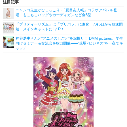
注目記事
ニャンコ先生がひょっこり♪「夏目友人帳」コラボアパレル登
場！もこもこバッグやカーディガンなど全8型
「プリティーリズム」は「プリパラ」に進化 7月5日から放送開
始 メインキャストに i☆Ris
神谷浩史さんと“アニメのしごと”を深掘り！ DMM pictures、学生
向けセミナー＆交流会を8/31開催――“現場×ビジネス”を一夜でキ
ャッチ