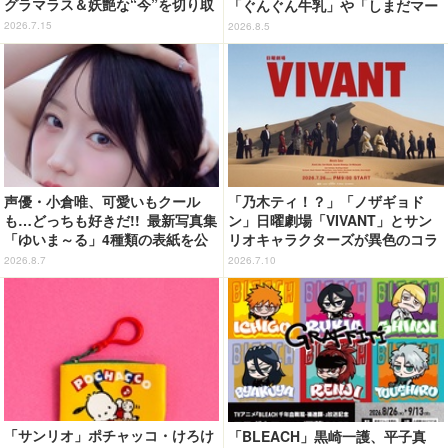
グラマラス＆妖艶な“今”を切り取
「ぐんぐん牛乳」や「しまだマー
り！3冊目写真集が発売中
ト」デザインのグッズも!? ロー
2026.7.15
2026.8.5
ソン限定グッズが登場！
声優・小倉唯、可愛いもクール
「乃木ティ！？」「ノザギョド
も…どっちも好きだ!! 最新写真集
ン」日曜劇場「VIVANT」とサン
「ゆいま～る」4種類の表紙を公
リオキャラクターズが異色のコラ
開！「成長した私の姿を楽しんで
ボ！ファン必見の限定グッズが勢
2026.8.7
2026.7.10
いただけたら」
揃い！東京駅では期間限定ショッ
プも開催中
「サンリオ」ポチャッコ・けろけ
「BLEACH」黒崎一護、平子真