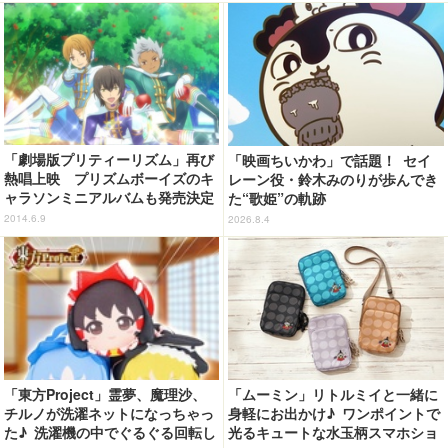
「劇場版プリティーリズム」再び
「映画ちいかわ」で話題！ セイ
熱唱上映 プリズムボーイズのキ
レーン役・鈴木みのりが歩んでき
ャラソンミニアルバムも発売決定
た“歌姫”の軌跡
2014.6.9
2026.8.4
「東方Project」霊夢、魔理沙、
「ムーミン」リトルミイと一緒に
チルノが洗濯ネットになっちゃっ
身軽にお出かけ♪ ワンポイントで
た♪ 洗濯機の中でぐるぐる回転し
光るキュートな水玉柄スマホショ