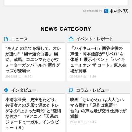
Sponsored by
NEWS CATEGORY
ニュース
イベント・レポート
“あんたの全てを壊して、オレ
「ハイキュー!!」西谷夕役の
が勝つ”「幽☆遊☆白書」 幽
声優・岡本信彦が”リベロ”を
助、蔵馬、コエンマたちがウ
体感！ 展示イベント「ハイキ
ォーターガンバトル!? 新作グ
ュー!! オン ザ コート」東京会
ッズが登場☆
場が開幕
2026.8.8(土) 19:30
2026.8.7(金) 18:20
インタビュー
コラム・レビュー
小清水亜美 史実をたどり、
映画「ちいかわ」は大人もハ
共演者との芝居で深めたドレ
マる傑作!「原作は東野圭
ゲネの“止まった時間”と“繊細
吾?」の声も飛び交う仕掛けが
な強さ” TVアニメ「天幕の
満載
ジャードゥーガル」インタビ
2026.8.8(土) 10:45
ュー（８）