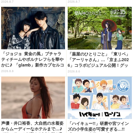
続ける姿を思わず眺めたくなっち
ルダーが新登場！
2026.8.7
2026.8.7
ゃう!?
「ジョジョ 黄金の風」ブチャラ
「薬屋のひとりごと」「東リベ」
ティチームやポルナレフらを華や
「アーリャさん」…「京まふ202
かに♪ 「glamb」新作カプセルコ
6」コラボビジュアル公開！グッ
レクション登場
ズなどの最新情報も
2026.8.8
2026.8.6
声優・井口裕香、大自然の水着姿
「ハイキュー!!」研磨や宮ツイン
からムーディーなホテルまで…♪
ズの小学生姿が可愛すぎる…!!