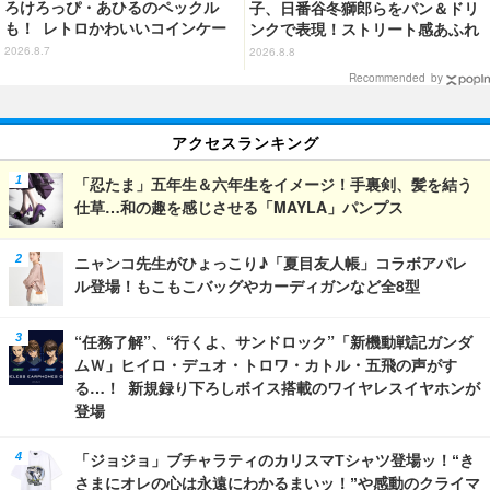
ろけろっぴ・あひるのペックル
子、日番谷冬獅郎らをパン＆ドリ
も！ レトロかわいいコインケー
ンクで表現！ストリート感あふれ
ス第2弾がカプセルトイに登場♪
るグッズも見逃せない☆ 「洒落C
2026.8.7
2026.8.8
AFE」コラボカフェ開催
Recommended by
アクセスランキング
「忍たま」五年生＆六年生をイメージ！手裏剣、髪を結う
仕草…和の趣を感じさせる「MAYLA」パンプス
ニャンコ先生がひょっこり♪「夏目友人帳」コラボアパレ
ル登場！もこもこバッグやカーディガンなど全8型
“任務了解”、“行くよ、サンドロック”「新機動戦記ガンダ
ムＷ」ヒイロ・デュオ・トロワ・カトル・五飛の声がす
る…！ 新規録り下ろしボイス搭載のワイヤレスイヤホンが
登場
「ジョジョ」ブチャラティのカリスマTシャツ登場ッ！“き
さまにオレの心は永遠にわかるまいッ！”や感動のクライマ