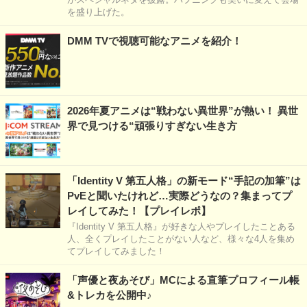
を盛り上げた。
DMM TVで視聴可能なアニメを紹介！
2026年夏アニメは“戦わない異世界”が熱い！ 異世
界で見つける“頑張りすぎない生き方
「Identity V 第五人格」の新モード“手記の加筆”は
PvEと聞いたけれど…実際どうなの？集まってプ
レイしてみた！【プレイレポ】
『Identity V 第五人格』が好きな人やプレイしたことある
人、全くプレイしたことがない人など、様々な4人を集め
てプレイしてみました！
「声優と夜あそび」MCによる直筆プロフィール帳
&トレカを公開中♪