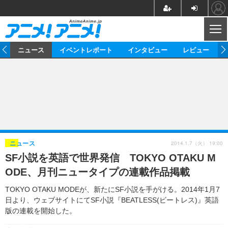
CL
ム
ニュース
イベントレポート
インタビュー
レビュー
ニュース
アニメ
映画/ドラマ
イベントレポート
マンガ
ノベル
アニメ
映画
インタビュー
音楽
声優
ライブ
舞台
スタッフ
声優
レビュー
2014.1.7（火） 19:00
ニュース
SF小説を英語で世界発信 TOKYO OTAKU M
ゲーム
グッズ
海外イベント
ビジネス
俳優・タレント
アーティスト
アニメ
実写
動画
ODE、月刊ニュータイプの連載作品掲載
イベント
海外
ビジネス
書評
イベント
アニメ
映画/ドラマ
連載・コラム
TOKYO OTAKU MODEが、新たにSF小説を手がける。2014年1月7
日より、ウェブサイトにてSF小説『BEATLESS(ビートレス)』英語
ゲーム
座談会
アニメ！アニメ！TV
ABEMA Cafe
版の連載を開始した。