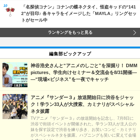
「名探偵コナン」コナンの蝶ネクタイ、怪盗キッドの“141
2”が目印♪ 各キャラをイメージした「MAYLA」リングセッ
トがセール中
ランキングをもっと見る
編集部ピックアップ
神谷浩史さんと“アニメのしごと”を深掘り！ DMM
pictures、学生向けセミナー＆交流会を8/31開催―
―“現場×ビジネス”を一夜でキャッチ
アニメ『サンダー３』放送開始日に渋谷をジャッ
ク！学ラン33人が大捜索、カミナリがスペシャル
ネタ披露
TVアニメ『サンダー３』の放送開始を記念し、7月8日に
渋谷で街頭イベントが開催された。学ラン33人が主人公の
妹を探す設定で渋谷を練り歩き、お笑いコンビ・カミナリ
がスペシャルネタを披露。ハプニングも笑いに変えて会場