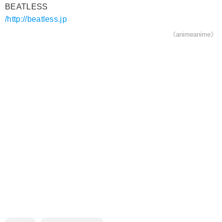
BEATLESS
/http://beatless.jp
《animeanime》