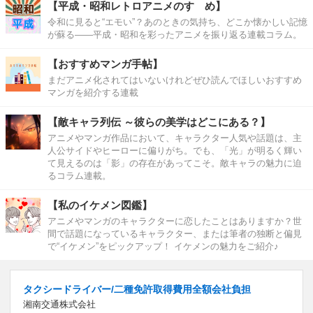
【平成・昭和レトロアニメのすゝめ】
令和に見ると“エモい”？あのときの気持ち、どこか懐かしい記憶
が蘇る――平成・昭和を彩ったアニメを振り返る連載コラム。
【おすすめマンガ手帖】
まだアニメ化されてはいないけれどぜひ読んでほしいおすすめ
マンガを紹介する連載
【敵キャラ列伝 ～彼らの美学はどこにある？】
アニメやマンガ作品において、キャラクター人気や話題は、主
人公サイドやヒーローに偏りがち。でも、「光」が明るく輝い
て見えるのは「影」の存在があってこそ。敵キャラの魅力に迫
るコラム連載。
【私のイケメン図鑑】
アニメやマンガのキャラクターに恋したことはありますか？世
間で話題になっているキャラクター、または筆者の独断と偏見
で“イケメン”をピックアップ！ イケメンの魅力をご紹介♪
タクシードライバー/二種免許取得費用全額会社負担
湘南交通株式会社