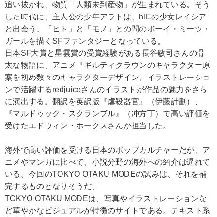
追い抜かれ、物質「人類未到産物」が生まれている。そう
した時代に、主人公の少年アラトは、hIEの少女レイシア
と出会う。「ヒト」と「モノ」との間のボーイ・ミーツ・
ガールを描くSFファンタジーとなっている。
日本SF大賞と星雲賞の受賞経験がある長谷敏司さんの骨
太な物語に、アニメ『ギルティクラウンのキャラクター原
案を初め数々のキャラクターデザイン、イラストレーショ
ンで活躍するredjuiceさんのイラストが作品の魅力をさら
に演出する。翻訳を英訳版『虐殺器官』（伊藤計劃）、
『マルドゥック・スクランブル』（冲方丁）で高い評価を
受けたエドウィン・ホークスさんが担当した。
海外で高い評価を受ける日本のポップカルチャーだが、ア
ニメやマンガに比べて、小説分野の海外への紹介は遅れて
いる。今回のTOKYO OTAKU MODEの試みは、それを補
完するものとなりそうだ。
TOKYO OTAKU MODEは、写真やイラストレーションな
ど華やかなビジュアルが特徴のサイトである。テキスト系