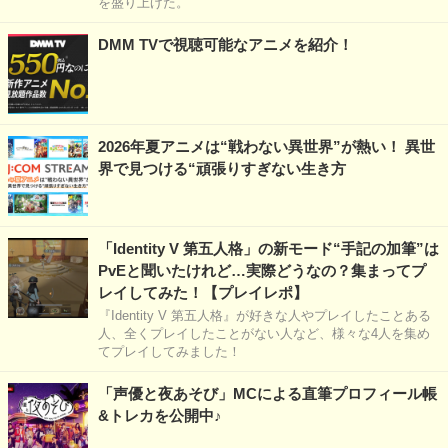
を盛り上げた。
DMM TVで視聴可能なアニメを紹介！
2026年夏アニメは“戦わない異世界”が熱い！ 異世
界で見つける“頑張りすぎない生き方
「Identity V 第五人格」の新モード“手記の加筆”は
PvEと聞いたけれど…実際どうなの？集まってプ
レイしてみた！【プレイレポ】
『Identity V 第五人格』が好きな人やプレイしたことある
人、全くプレイしたことがない人など、様々な4人を集め
てプレイしてみました！
「声優と夜あそび」MCによる直筆プロフィール帳
&トレカを公開中♪