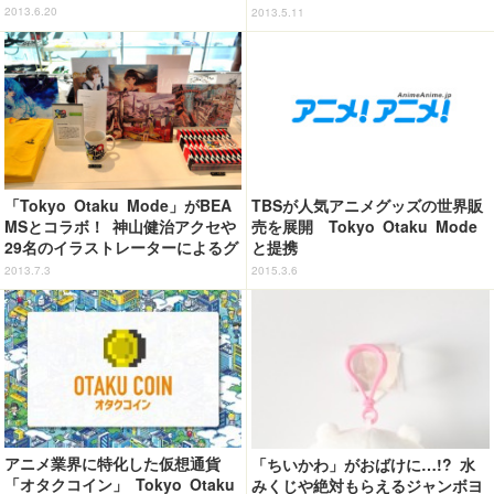
2013.6.20
2013.5.11
「Tokyo Otaku Mode」がBEA
TBSが人気アニメグッズの世界販
MSとコラボ！ 神山健治アクセや
売を展開 Tokyo Otaku Mode
29名のイラストレーターによるグ
と提携
ッズ展開
2013.7.3
2015.3.6
アニメ業界に特化した仮想通貨
「ちいかわ」がおばけに…!? 水
「オタクコイン」 Tokyo Otaku
みくじや絶対もらえるジャンボヨ