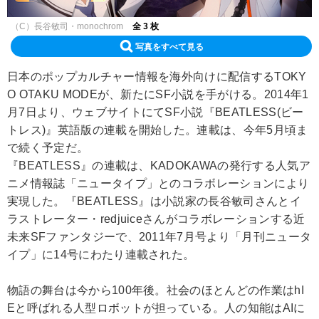
（C）長谷敏司・monochrom
全 3 枚
写真をすべて見る
日本のポップカルチャー情報を海外向けに配信するTOKY
O OTAKU MODEが、新たにSF小説を手がける。2014年1
月7日より、ウェブサイトにてSF小説『BEATLESS(ビー
トレス)』英語版の連載を開始した。連載は、今年5月頃ま
で続く予定だ。
『BEATLESS』の連載は、KADOKAWAの発行する人気ア
ニメ情報誌「ニュータイプ」とのコラボレーションにより
実現した。『BEATLESS』は小説家の長谷敏司さんとイ
ラストレーター・redjuiceさんがコラボレーションする近
未来SFファンタジーで、2011年7月号より「月刊ニュータ
イプ」に14号にわたり連載された。
物語の舞台は今から100年後。社会のほとんどの作業はhI
Eと呼ばれる人型ロボットが担っている。人の知能はAIに