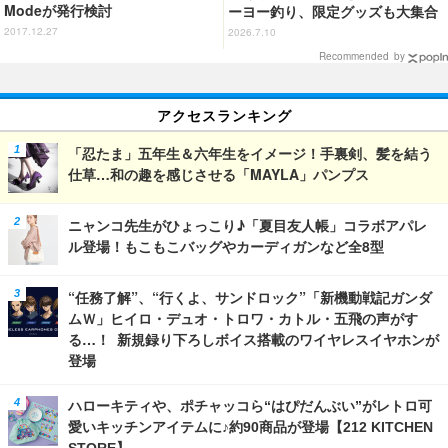
Modeが発行検討
ーヨー釣り、限定グッズも大集合
☆ フジテレビの夏イベ「お台場
2017.12.27
2026.7.10
ファンライジング」詳細公開
Recommended by
アクセスランキング
「忍たま」五年生＆六年生をイメージ！手裏剣、髪を結う
仕草…和の趣を感じさせる「MAYLA」パンプス
ニャンコ先生がひょっこり♪「夏目友人帳」コラボアパレ
ル登場！もこもこバッグやカーディガンなど全8型
“任務了解”、“行くよ、サンドロック”「新機動戦記ガンダ
ムＷ」ヒイロ・デュオ・トロワ・カトル・五飛の声がす
る…！ 新規録り下ろしボイス搭載のワイヤレスイヤホンが
登場
ハローキティや、ポチャッコら“はぴだんぶい”がレトロ可
愛いキッチンアイテムに♪約90商品が登場【212 KITCHEN
STORE】