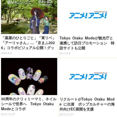
「薬屋のひとりごと」「東リベ」
Tokyo Otaku Modeが観光庁と
「アーリャさん」…「京まふ202
連携して訪日プロモーション 特
6」コラボビジュアル公開！グッ
設サイトも公開
ズなどの最新情報も
2026.8.6
2013.9.8
30周年のクリィミーマミ、ネイル
リクルートがTokyo Otaku Mod
シールで世界へ Tokyo Otaku
e に出資 ポップカルチャーの海
Modeとコラボ
外向けEC展開を支援
2013.10.27
2015.10.27