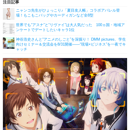
注目記事
ニャンコ先生がひょっこり♪「夏目友人帳」コラボアパレル登
場！もこもこバッグやカーディガンなど全8型
世界でも“アスナ”と“リヴァイ”は大人気だった 100ヵ国・地域ア
ンケートでデートしたいキャラ1位
神谷浩史さんと“アニメのしごと”を深掘り！ DMM pictures、学生
向けセミナー＆交流会を8/31開催――“現場×ビジネス”を一夜でキ
ャッチ