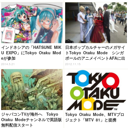
インドネシアの「HATSUNE MIK
日本ポップカルチャーのメガサイ
U EXPO」にTokyo Otaku Mod
トTokyo Otaku Mode シンガ
eが参加
ポールのアニメイベントAFAに出
展
2014.5.21
2012.11.15
ジャパコンTVが海外へ Tokyo
Tokyo Otaku Mode、MTVプロ
Otaku Modeチャンネルで英語版
ジェクト「MTV 81」と提携
無料配信スタート