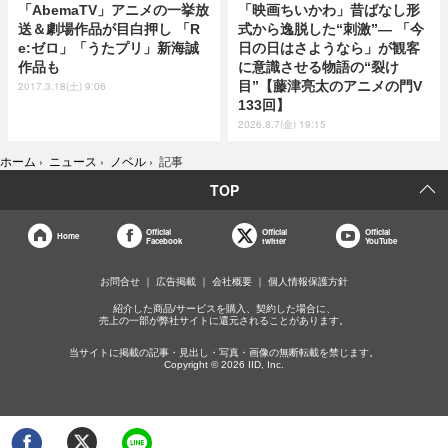
「AbemaTV」アニメの一挙放
「映画ちいかわ」昔ばなし形
送＆劇場作品が目白押し 「R
式から逸脱した“刺激”― 「今
e:ゼロ」「うたプリ」新海誠
日の日はさようなら」が観客
作品も
に意識させる物語の“裂け
目”【藤津亮太のアニメの門V
2017.3.18(土) 9:06
133回】
2026.8.7(金) 19:15
ホーム
›
ニュース
›
ノベル
›
記事
TOP
Official
Official
Official
Home
Facebook
twitter
YouTube
お問合せ
広告掲載
会社概要
個人情報保護方針
紹介した商品/サービスを購入、契約した場合に、
売上の一部が弊社サイトに還元されることがあります。
当サイトに掲載の記事・見出し・写真・画像の無断転載を禁じます。
Copyright © 2026 IID, Inc.