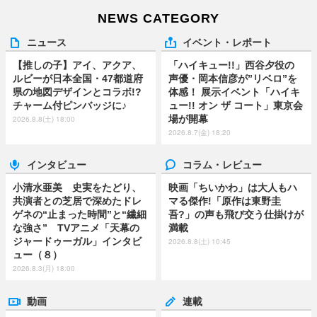
NEWS CATEGORY
ニュース
イベント・レポート
【推しの子】アイ、アクア、
「ハイキュー!!」西谷夕役の
ルビーが日本全国・47都道府
声優・岡本信彦が”リベロ”を
県の地図デザインとコラボ!?
体感！ 展示イベント「ハイキ
チャーム付ピンバッジに♪
ュー!! オン ザ コート」東京会
場が開幕
2026.8.8(土) 18:00
2026.8.7(金) 18:20
インタビュー
コラム・レビュー
小清水亜美 史実をたどり、
映画「ちいかわ」は大人もハ
共演者との芝居で深めたドレ
マる傑作!「原作は東野圭
ゲネの“止まった時間”と“繊細
吾?」の声も飛び交う仕掛けが
な強さ” TVアニメ「天幕の
満載
ジャードゥーガル」インタビ
2026.8.8(土) 10:45
ュー（８）
2026.8.3(月) 18:00
動画
連載