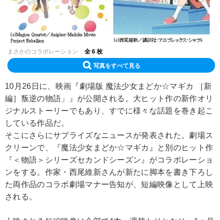
まさかのコラボレーション
全 6 枚
写真をすべて見る
10月26日に、映画『劇場版 魔法少女まどか☆マギカ ［新
編］叛逆の物語」』が公開される。大ヒット作の新作オリ
ジナルストーリーでもあり、すでに様々な話題を巻き起こ
している作品だ。
そこにさらにサプライズなニュースが発表された。劇場ス
クリーンで、『魔法少女まどか☆マギカ』と別のヒット作
『＜物語＞シリーズセカンドシーズン』がコラボレーショ
ンをする。作家・西尾維新さんが新たに脚本を書き下ろし
た両作品のコラボ劇場マナー告知が、短編映像として上映
される。