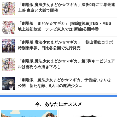
「劇場版 魔法少女まどか☆マギカ」深夜0時に世界最速
上映 東京と大阪で開催
「劇場版 まどか☆マギカ」 [前編][後編]TBS・MBS
地上波初放送 テレビ東京では[新編]公開特番
「劇場版 魔法少女まどか☆マギカ」 叡山電鉄コラボ
特別乗車券、日比谷公園で先行発売
「劇場版 魔法少女まどか☆マギカ」第3弾キービジュア
ルは蒼樹うめ描き下ろし
「劇場版 魔法少女まどか☆マギカ」予告編いよいよ
公開 新たな敵、6人目の魔法少女…
今、あなたにオススメ