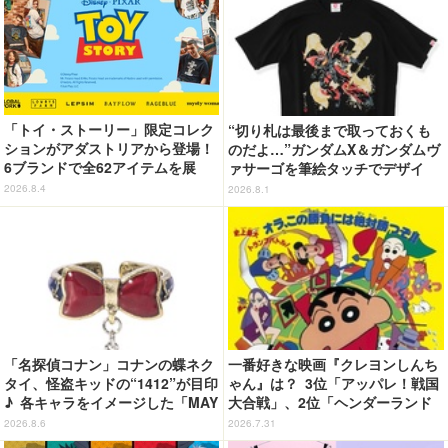
「トイ・ストーリー」限定コレク
“切り札は最後まで取っておくも
ションがアダストリアから登場！
のだよ…”ガンダムX＆ガンダムヴ
6ブランドで全62アイテムを展
ァサーゴを筆絵タッチでデザイ
開 店舗で購入するとオリジナル
ン！「ガンダムX」Tシャツ発売
2026.8.4
2026.8.1
マグネットをプレゼント☆
「名探偵コナン」コナンの蝶ネク
一番好きな映画『クレヨンしんち
タイ、怪盗キッドの“1412”が目印
ゃん』は？ 3位「アッパレ！戦国
♪ 各キャラをイメージした「MAY
大合戦」、2位「ヘンダーランド
LA」リングセットがセール中
の大冒険」、1位は…？【『映画
2026.8.6
2026.7.31
クレヨンしんちゃん 奇々怪々！