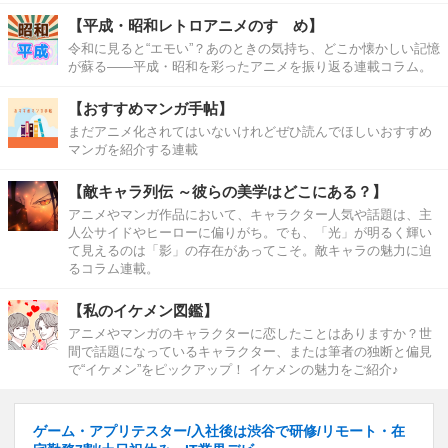
【平成・昭和レトロアニメのすゝめ】
令和に見ると“エモい”？あのときの気持ち、どこか懐かしい記憶
が蘇る――平成・昭和を彩ったアニメを振り返る連載コラム。
【おすすめマンガ手帖】
まだアニメ化されてはいないけれどぜひ読んでほしいおすすめ
マンガを紹介する連載
【敵キャラ列伝 ～彼らの美学はどこにある？】
アニメやマンガ作品において、キャラクター人気や話題は、主
人公サイドやヒーローに偏りがち。でも、「光」が明るく輝い
て見えるのは「影」の存在があってこそ。敵キャラの魅力に迫
るコラム連載。
【私のイケメン図鑑】
アニメやマンガのキャラクターに恋したことはありますか？世
間で話題になっているキャラクター、または筆者の独断と偏見
で“イケメン”をピックアップ！ イケメンの魅力をご紹介♪
ゲーム・アプリテスター/入社後は渋谷で研修/リモート・在