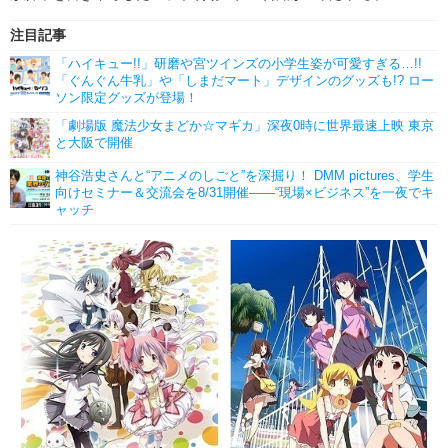
注目記事
「ハイキュー!!」研磨や宮ツインズの小学生姿が可愛すぎる…!!
「ぐんぐん牛乳」や「しまだマート」デザインのグッズも!? ロー
ソン限定グッズが登場！
「劇場版 魔法少女まどか☆マギカ」深夜0時に世界最速上映 東京
と大阪で開催
神谷浩史さんと“アニメのしごと”を深掘り！ DMM pictures、学生
向けセミナー＆交流会を8/31開催――“現場×ビジネス”を一夜でキ
ャッチ