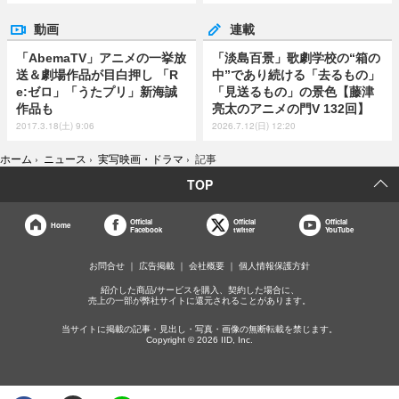
動画
連載
「AbemaTV」アニメの一挙放
「淡島百景」歌劇学校の“箱の
送＆劇場作品が目白押し 「R
中”であり続ける「去るもの」
e:ゼロ」「うたプリ」新海誠
「見送るもの」の景色【藤津
作品も
亮太のアニメの門V 132回】
2017.3.18(土) 9:06
2026.7.12(日) 12:20
ホーム
›
ニュース
›
実写映画・ドラマ
›
記事
TOP
Official
Official
Official
Home
Facebook
twitter
YouTube
お問合せ
広告掲載
会社概要
個人情報保護方針
紹介した商品/サービスを購入、契約した場合に、
売上の一部が弊社サイトに還元されることがあります。
当サイトに掲載の記事・見出し・写真・画像の無断転載を禁じます。
Copyright © 2026 IID, Inc.