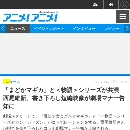
CL
ム
ニュース
イベントレポート
インタビュー
レビュー
ニュース
アニメ
映画/ドラマ
イベントレポート
マンガ
ノベル
アニメ
映画
インタビュー
音楽
声優
ライブ
舞台
スタッフ
声優
レビュー
2013.10.7（月） 10:00
ニュース
「まどかマギカ」と＜物語＞シリーズが共演
ゲーム
グッズ
海外イベント
ビジネス
俳優・タレント
アーティスト
アニメ
実写
動画
西尾維新、書き下ろし短編映像が劇場マナー告
イベント
海外
ビジネス
書評
イベント
アニメ
映画/ドラマ
連載・コラム
知に
ゲーム
座談会
アニメ！アニメ！TV
ABEMA Cafe
劇場スクリーンで、『魔法少女まどか☆マギカ』と『＜物語＞シリ
ーズセカンドシーズン』がコラボレーションをする。西尾維新さん
が脚本を書き下ろしたコラボ劇場マナー告知が上映される。