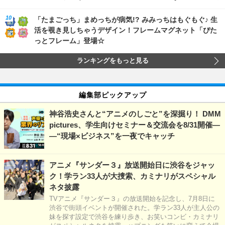
「たまごっち」まめっちが病気!? みみっちはもぐもぐ♪ 生
活を覗き見しちゃうデザイン！フレームマグネット「ぴた
っとフレーム」登場☆
ランキングをもっと見る
編集部ピックアップ
神谷浩史さんと“アニメのしごと”を深掘り！ DMM
pictures、学生向けセミナー＆交流会を8/31開催―
―“現場×ビジネス”を一夜でキャッチ
アニメ『サンダー３』放送開始日に渋谷をジャッ
ク！学ラン33人が大捜索、カミナリがスペシャル
ネタ披露
TVアニメ『サンダー３』の放送開始を記念し、7月8日に
渋谷で街頭イベントが開催された。学ラン33人が主人公の
妹を探す設定で渋谷を練り歩き、お笑いコンビ・カミナリ