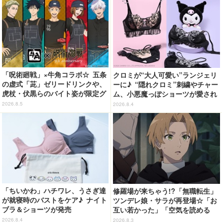
オラの妖怪バケ～ション』公開記
念】
「呪術廻戦」×牛角コラボ☆ 五条
クロミが“大人可愛い”ランジェリ
の虚式「茈」ゼリードリンクや、
ーに♪ “隠れクロミ”刺繍やチャー
虎杖・伏黒らのバイト姿が限定グ
ム、小悪魔っぽショーツが愛され
ッズに【8月26日～】
度満点◎
2026.8.5
2026.8.4
「ちいかわ」ハチワレ、うさぎ達
修羅場が来ちゃう!?「無職転生」
が就寝時のバストをケア♪ ナイト
ツンデレ娘・サラが再登場☆「お
ブラ＆ショーツが発売
互い若かった」「空気を読める
嫁」「嫁が3人になりそうなフラ
2026.8.4
2026.8.3