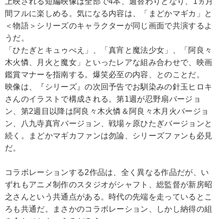
上映される短編映像は全部で4本、週替わりとなり、1ヵ月
間フルに楽しめる。気になる内容は、「まどかマギカ」と
＜物語＞シリーズのキャラクターが同じ画面で共演するよ
うだ。
「ひたぎとキュゥべえ」、「真宵と魔法少女」、「阿良々
木火憐、月火と魔女」といったレアな組み合わせで、映画
鑑賞マナーを指南する。爆笑必至の内容、とのことだ。
映像は、『シリーズ』の次回予告でお馴染みの針玉ヒロキ
さんのイラストで構成される。第1週が忍野扇バージョ
ン、第2週目以降は阿良々木火憐＆阿良々木月火バージョ
ン、八九寺真宵バージョン、戦場ヶ原ひたぎバージョンと
続く。まどかマギカファンは勿論、シリーズファンも必見
だ。
コラボレーションする2作品は、全く異なる作品だが、い
ずれもアニメ制作のスタジオがシャフト、総監督が新房昭
之さんという共通点がある。時代の先端を走っているとこ
ろも共通だ。まさかのコラボレーション、しかし納得の組