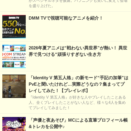
がスペシャルネタを披露。ハプニングも笑いに変えて会場
を盛り上げた。
DMM TVで視聴可能なアニメを紹介！
2026年夏アニメは“戦わない異世界”が熱い！ 異世
界で見つける“頑張りすぎない生き方
「Identity V 第五人格」の新モード“手記の加筆”は
PvEと聞いたけれど…実際どうなの？集まってプ
レイしてみた！【プレイレポ】
『Identity V 第五人格』が好きな人やプレイしたことある
人、全くプレイしたことがない人など、様々な4人を集め
てプレイしてみました！
「声優と夜あそび」MCによる直筆プロフィール帳
&トレカを公開中♪