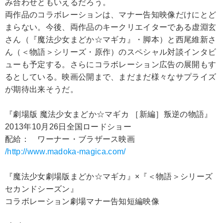
み合わせともいえるだろう。
両作品のコラボレーションは、マナー告知映像だけにとど
まらない。今後、両作品のキークリエイターである虚淵玄
さん（『魔法少女まどか☆マギカ』・脚本）と西尾維新さ
ん（＜物語＞シリーズ・原作）のスペシャル対談インタビ
ューも予定する。さらにコラボレーション広告の展開もす
るとしている。映画公開まで、まだまだ様々なサプライズ
が期待出来そうだ。
『劇場版 魔法少女まどか☆マギカ ［新編］叛逆の物語』
2013年10月26日全国ロードショー
配給： ワーナー・ブラザース映画
/http://www.madoka-magica.com/
『魔法少女劇場版まどか☆マギカ』×『＜物語＞シリーズ
セカンドシーズン』
コラボレーション劇場マナー告知短編映像