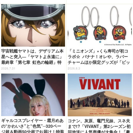
グ」【第6話ネタバレあり反応ま
とめ】
宇宙戦艦ヤマトは、デザリアム本
「ミニオンズ」×くら寿司が初コ
星へと突入―「ヤマトよ永遠に」
ラボ☆ バナナ！オレや、ラバー
最終章「第七章 虹色の輪廻」特
チャームほか限定グッズが「ビッ
報映像が公開！加藤直之新規描き
くらポン！」に登場【8月7日～】
2026.7.31
2026.8.3
下ろし特製スリーブのBlu-ray＆D
VD情報も
ギャルコスプレイヤー・霜月めあ
コナン、灰原、竈門兄妹、スネ夫
の“かわいさ”と“色気”─320ペー
まで!?「VIVANT」第2シーズン初
ジ超＆動画50分超でお届け！特装
回放送に人気声優が大集合！「豪