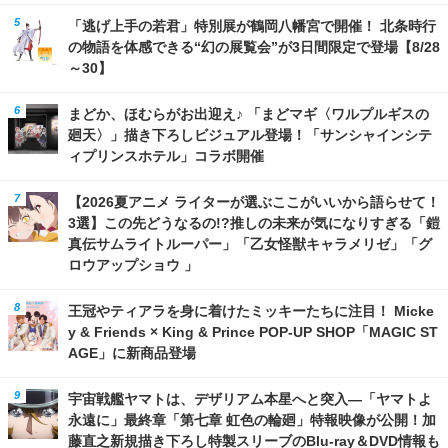
「逃げ上手の若君」特別展が鶴岡八幡宮で開催！ 北条時行
の物語を体感できる“幻の展覧会”が3日間限定で登場【8/28
～30】
まどか、ほむらがお出迎え♪ 「まどマギ〈ワルプルギスの
廻天〉」描き下ろしビジュアル登場！「サンシャインシテ
ィプリンスホテル」コラボ開催
【2026夏アニメ ライターが選ぶここがいいから語らせて！
3選】この先どうなるの!?推しの未来が気になりすぎる「鎧
真伝サムライトルーパー」「乙女怪獣キャラメリゼ」「グ
ロウアップショウ 」
王冠やティアラを身に着けたミッキーたちに注目！ Micke
y & Friends × King & Prince POP-UP SHOP「MAGIC ST
AGE」に新商品登場
宇宙戦艦ヤマトは、デザリアム本星へと突入―「ヤマトよ
永遠に」最終章「第七章 虹色の輪廻」特報映像が公開！加
藤直之新規描き下ろし特製スリーブのBlu-ray＆DVD情報も