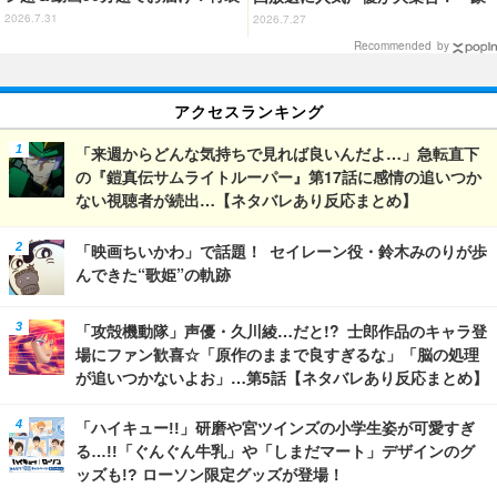
合本版のデジタル写真集が登場
華すぎる」花江夏樹＆鬼頭明里＆
2026.7.31
2026.7.27
関智一＆高山みなみら出演
Recommended by
アクセスランキング
「来週からどんな気持ちで見れば良いんだよ…」急転直下
の『鎧真伝サムライトルーパー』第17話に感情の追いつか
ない視聴者が続出…【ネタバレあり反応まとめ】
「映画ちいかわ」で話題！ セイレーン役・鈴木みのりが歩
んできた“歌姫”の軌跡
「攻殻機動隊」声優・久川綾…だと!? 士郎作品のキャラ登
場にファン歓喜☆「原作のままで良すぎるな」「脳の処理
が追いつかないよお」…第5話【ネタバレあり反応まとめ】
「ハイキュー!!」研磨や宮ツインズの小学生姿が可愛すぎ
る…!!「ぐんぐん牛乳」や「しまだマート」デザインのグ
ッズも!? ローソン限定グッズが登場！