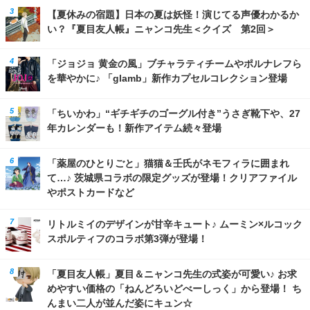
【夏休みの宿題】日本の夏は妖怪！演じてる声優わかるか
い？『夏目友人帳』ニャンコ先生＜クイズ 第2回＞
「ジョジョ 黄金の風」ブチャラティチームやポルナレフら
を華やかに♪ 「glamb」新作カプセルコレクション登場
「ちいかわ」“ギチギチのゴーグル付き”うさぎ靴下や、27
年カレンダーも！新作アイテム続々登場
「薬屋のひとりごと」猫猫＆壬氏がネモフィラに囲まれ
て…♪ 茨城県コラボの限定グッズが登場！クリアファイル
やポストカードなど
リトルミイのデザインが甘辛キュート♪ ムーミン×ルコック
スポルティフのコラボ第3弾が登場！
「夏目友人帳」夏目＆ニャンコ先生の式姿が可愛い♪ お求
めやすい価格の「ねんどろいどべーしっく」から登場！ ち
んまい二人が並んだ姿にキュン☆