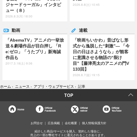
ジャードゥーガル」インタビ
2026.8.8(土) 10:45
ュー（８）
2026.8.3(月) 18:00
動画
連載
「AbemaTV」アニメの一挙放
「映画ちいかわ」昔ばなし形
送＆劇場作品が目白押し 「R
式から逸脱した“刺激”― 「今
e:ゼロ」「うたプリ」新海誠
日の日はさようなら」が観客
作品も
に意識させる物語の“裂け
目”【藤津亮太のアニメの門V
2017.3.18(土) 9:06
133回】
2026.8.7(金) 19:15
ホーム
›
ニュース
›
アプリ・ウェブサービス
›
記事
TOP
Official
Official
Official
Home
Facebook
twitter
YouTube
お問合せ
広告掲載
会社概要
個人情報保護方針
紹介した商品/サービスを購入、契約した場合に、
売上の一部が弊社サイトに還元されることがあります。