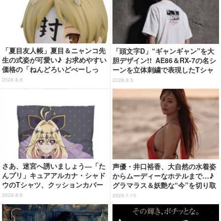
「夏目友人帳」夏目＆ニャンコ先
「頭文字D」“ギャンギャン”を大
生の式姿が可愛い♪ お求めやすい
胆デザイン!! AE86＆RX-7の名シ
価格の「ねんどろいどべーしっ
ーンを立体刺繍で表現したTシャ
く」から登場！ ちんまい二人が
ツ登場
2026.8.8
2026.8.5
並んだ姿にキュン☆
さあ、迷宮へ誘いましょう―「た
声優・井口裕香、大自然の水着姿
んプリ」キュアアルカナ・シャド
からムーディーなホテルまで…♪
ウのTシャツ、クッションカバー
グラマラス＆妖艶な“今”を切り取
などが新登場
り！3冊目写真集が発売中
2026.8.9
2026.7.15