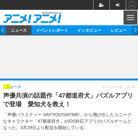
CL
ム
ニュース
イベントレポート
インタビュー
レビュー
ニュース
アニメ
映画/ドラマ
イベントレポート
マンガ
ノベル
アニメ
映画
インタビュー
音楽
声優
ライブ
舞台
スタッフ
声優
レビュー
2013.3.29（金） 22:53
ニュース
声優共演の話題作「47都道府犬」パズルアプリ
ゲーム
グッズ
海外イベント
ビジネス
俳優・タレント
アーティスト
アニメ
実写
動画
で登場 愛知犬を救え！
イベント
海外
ビジネス
書評
イベント
アニメ
映画/ドラマ
連載・コラム
「声優バラエティー SAY!YOU!SAY!ME!」から飛び出したユニーク
なキャラクター「47都道府犬」がiOS対応アプリのパズルゲームと
ゲーム
座談会
アニメ！アニメ！TV
ABEMA Cafe
なった。3月29日より配信を開始している。