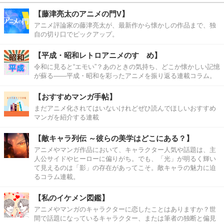
【藤津亮太のアニメの門V】
アニメ評論家の藤津亮太が、最新作から懐かしの作品まで、独
自の切り口でピックアップ。
【平成・昭和レトロアニメのすゝめ】
令和に見ると“エモい”？あのときの気持ち、どこか懐かしい記憶
が蘇る――平成・昭和を彩ったアニメを振り返る連載コラム。
【おすすめマンガ手帖】
まだアニメ化されてはいないけれどぜひ読んでほしいおすすめ
マンガを紹介する連載
【敵キャラ列伝 ～彼らの美学はどこにある？】
アニメやマンガ作品において、キャラクター人気や話題は、主
人公サイドやヒーローに偏りがち。でも、「光」が明るく輝い
て見えるのは「影」の存在があってこそ。敵キャラの魅力に迫
るコラム連載。
【私のイケメン図鑑】
アニメやマンガのキャラクターに恋したことはありますか？世
間で話題になっているキャラクター、または筆者の独断と偏見