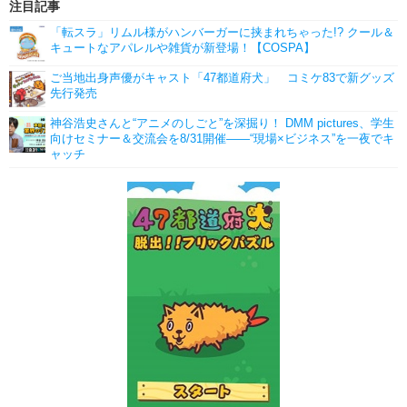
注目記事
「転スラ」リムル様がハンバーガーに挟まれちゃった!? クール＆
キュートなアパレルや雑貨が新登場！【COSPA】
ご当地出身声優がキャスト「47都道府犬」 コミケ83で新グッズ
先行発売
神谷浩史さんと“アニメのしごと”を深掘り！ DMM pictures、学生
向けセミナー＆交流会を8/31開催――“現場×ビジネス”を一夜でキ
ャッチ