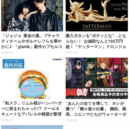
「ジョジョ 黄金の風」ブチャラ
購入ボタンを“ポチッとな”…とな
ティチームやポルナレフらを華や
らない！ お値段なんと150万円
かに♪ 「glamb」新作カプセルコ
超！「ヤッターマン」ドロンジョ
レクション登場
様が黄金の輝きをまといミニフィ
2026.8.8
2026.8.6
ギュア化 ヤッターワン&おだてブ
タも
「転スラ」リムル様がハンバーガ
“あんたの全てを壊して、オレが
ーに挟まれちゃった!? クール＆
勝つ”「幽☆遊☆白書」 幽助、蔵
キュートなアパレルや雑貨が新登
馬、コエンマたちがウォーターガ
場！【COSPA】
ンバトル!? 新作グッズが登場☆
2026.8.9
2026.8.8