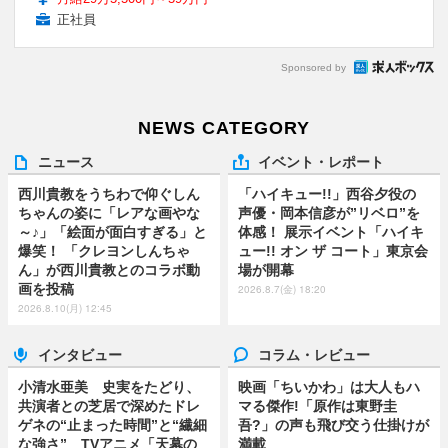
正社員
Sponsored by
NEWS CATEGORY
ニュース
イベント・レポート
西川貴教をうちわで仰ぐしん
「ハイキュー!!」西谷夕役の
ちゃんの姿に「レアな画やな
声優・岡本信彦が”リベロ”を
～♪」「絵面が面白すぎる」と
体感！ 展示イベント「ハイキ
爆笑！ 「クレヨンしんちゃ
ュー!! オン ザ コート」東京会
ん」が西川貴教とのコラボ動
場が開幕
画を投稿
2026.8.7(金) 18:20
2026.8.10(月) 12:45
インタビュー
コラム・レビュー
小清水亜美 史実をたどり、
映画「ちいかわ」は大人もハ
共演者との芝居で深めたドレ
マる傑作!「原作は東野圭
ゲネの“止まった時間”と“繊細
吾?」の声も飛び交う仕掛けが
な強さ” TVアニメ「天幕の
満載