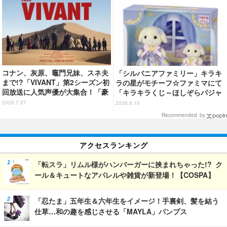
コナン、灰原、竈門兄妹、スネ夫
「シルバニアファミリー」キラキ
まで!?「VIVANT」第2シーズン初
ラの星がモチーフ☆ファミマにて
回放送に人気声優が大集合！「豪
「キラキラくじ～ほしぞらパジャ
華すぎる」花江夏樹＆鬼頭明里＆
マパーティ～」が発売！
2026.7.27
2026.8.10
関智一＆高山みなみら出演
Recommended by
アクセスランキング
「転スラ」リムル様がハンバーガーに挟まれちゃった!? ク
ール＆キュートなアパレルや雑貨が新登場！【COSPA】
「忍たま」五年生＆六年生をイメージ！手裏剣、髪を結う
仕草…和の趣を感じさせる「MAYLA」パンプス