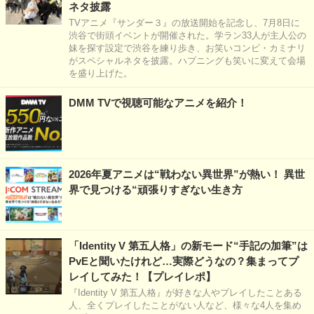
ネタ披露
TVアニメ『サンダー３』の放送開始を記念し、7月8日に
渋谷で街頭イベントが開催された。学ラン33人が主人公の
妹を探す設定で渋谷を練り歩き、お笑いコンビ・カミナリ
がスペシャルネタを披露。ハプニングも笑いに変えて会場
を盛り上げた。
DMM TVで視聴可能なアニメを紹介！
2026年夏アニメは“戦わない異世界”が熱い！ 異世
界で見つける“頑張りすぎない生き方
「Identity V 第五人格」の新モード“手記の加筆”は
PvEと聞いたけれど…実際どうなの？集まってプ
レイしてみた！【プレイレポ】
『Identity V 第五人格』が好きな人やプレイしたことある
人、全くプレイしたことがない人など、様々な4人を集め