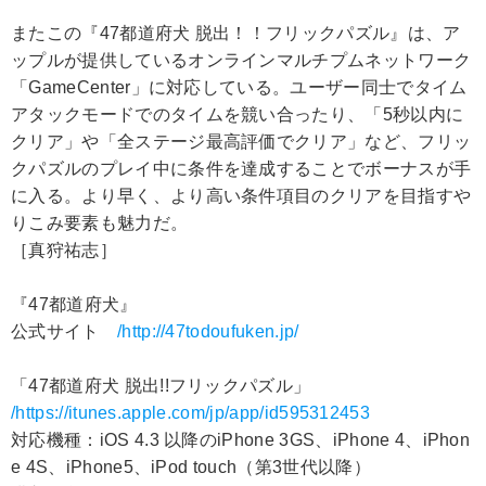
またこの『47都道府犬 脱出！！フリックパズル』は、ア
ップルが提供しているオンラインマルチプムネットワーク
「GameCenter」に対応している。ユーザー同士でタイム
アタックモードでのタイムを競い合ったり、「5秒以内に
クリア」や「全ステージ最高評価でクリア」など、フリッ
クパズルのプレイ中に条件を達成することでボーナスが手
に入る。より早く、より高い条件項目のクリアを目指すや
りこみ要素も魅力だ。
［真狩祐志］
『47都道府犬』
公式サイト
/http://47todoufuken.jp/
「47都道府犬 脱出!!フリックパズル」
/https://itunes.apple.com/jp/app/id595312453
対応機種：iOS 4.3 以降のiPhone 3GS、iPhone 4、iPhon
e 4S、iPhone5、iPod touch（第3世代以降）