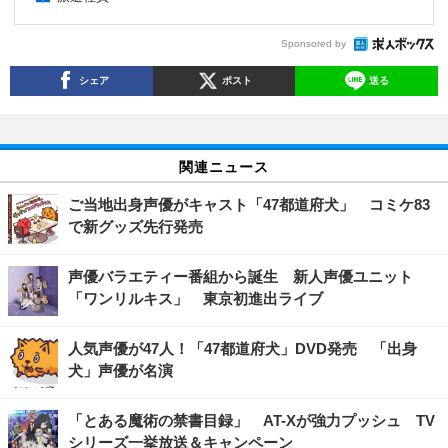
Sponsored by
シェア
ポスト
送る
関連ニュース
ご当地出身声優がキャスト「47都道府犬」 コミケ83
で新グッズ先行発売
声優バラエティー番組から誕生 新人声優ユニット
「ワンリルキス」 東京初進出ライブ
人気声優が47人！「47都道府犬」DVD発売 「出身
犬」声優が名演
「とある魔術の禁書目録」 AT-Xが強力プッシュ TV
シリーズ一挙放送＆キャンペーン