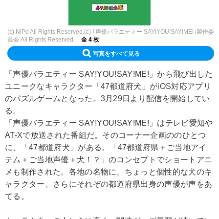
(c) NiPo All Rights Reserved.(c) ｢声優バラエティー SAY!YOU!SAY!ME!｣製作委
員会 All Rights Reserved.
全 4 枚
写真をすべて見る
「声優バラエティー SAY!YOU!SAY!ME!」から飛び出した
ユニークなキャラクター「47都道府犬」がiOS対応アプリ
のパズルゲームとなった。3月29日より配信を開始してい
る。
「声優バラエティー SAY!YOU!SAY!ME!」はテレビ愛知や
AT-Xで放送された番組だ。そのコーナー企画ののひとつ
に、「47都道府犬」がある。「47都道府県＋ご当地アイ
テム＋ご当地声優＋犬！？」のコンセプトでショートアニ
メも制作された。各地の名物に、ちょっと個性的な犬のキ
ャラクター、さらにそれぞの都道府県出身の声優が声をあ
てる。