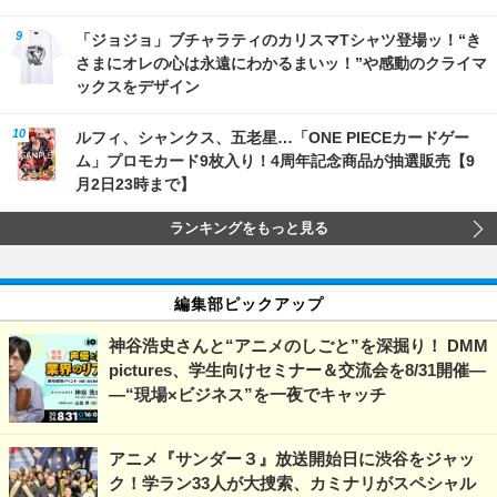
「ジョジョ」ブチャラティのカリスマTシャツ登場ッ！“き
さまにオレの心は永遠にわかるまいッ！”や感動のクライマ
ックスをデザイン
ルフィ、シャンクス、五老星…「ONE PIECEカードゲー
ム」プロモカード9枚入り！4周年記念商品が抽選販売【9
月2日23時まで】
ランキングをもっと見る
編集部ピックアップ
神谷浩史さんと“アニメのしごと”を深掘り！ DMM
pictures、学生向けセミナー＆交流会を8/31開催―
―“現場×ビジネス”を一夜でキャッチ
アニメ『サンダー３』放送開始日に渋谷をジャッ
ク！学ラン33人が大捜索、カミナリがスペシャル