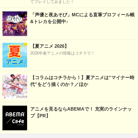
てプレイしてみました！
「声優と夜あそび」MCによる直筆プロフィール帳
&トレカを公開中♪
【夏アニメ 2026】
2026年春アニメの情報はコチラで！
【コラムはコチラから！】夏アニメは“マイナー時
代”をどう描くのか？／ほか
アニメを見るならABEMAで！ 充実のラインナッ
プ【PR】