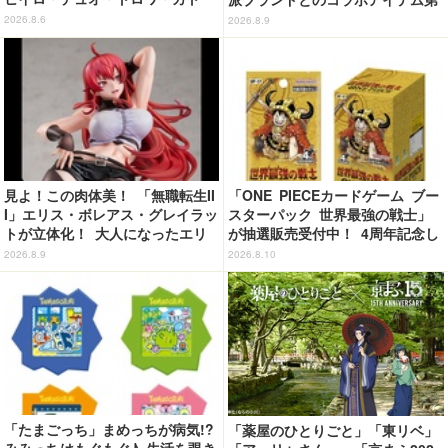
ル・五飛の声がする…！ 新規録
1弾が登場
2026.8.6
2026.8.9
り下ろしボイス搭載のワイヤレス
イヤホンが登場
見よ！この肉体美！ 「無職転生II
「ONE PIECEカードゲーム ブー
I」エリス・ボレアス・グレイラッ
スターパック 世界最強の戦士」
トが立体化！ 大人になったエリ
が抽選販売受付中！ 4周年記念し
スの魅力を完全再現
たボックスを手に入れよう
2026.8.9
2026.8.10
「たまごっち」まめっちが病気!?
「薬屋のひとりごと」「東リベ」
みみっちはもぐもぐ♪ 生活を覗き