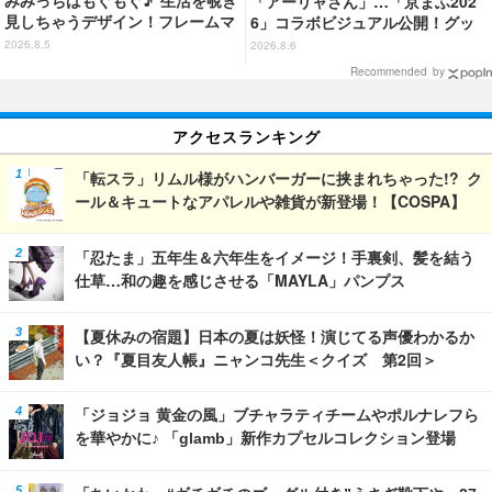
「アーリャさん」…「京まふ202
見しちゃうデザイン！フレームマ
6」コラボビジュアル公開！グッ
グネット「ぴたっとフレーム」登
ズなどの最新情報も
2026.8.5
2026.8.6
場☆
Recommended by
アクセスランキング
「転スラ」リムル様がハンバーガーに挟まれちゃった!? ク
ール＆キュートなアパレルや雑貨が新登場！【COSPA】
「忍たま」五年生＆六年生をイメージ！手裏剣、髪を結う
仕草…和の趣を感じさせる「MAYLA」パンプス
【夏休みの宿題】日本の夏は妖怪！演じてる声優わかるか
い？『夏目友人帳』ニャンコ先生＜クイズ 第2回＞
「ジョジョ 黄金の風」ブチャラティチームやポルナレフら
を華やかに♪ 「glamb」新作カプセルコレクション登場