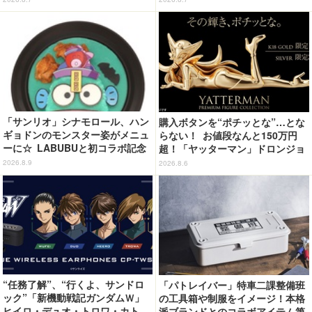
0％オフセール】
ージで登場！
「サンリオ」シナモロール、ハン
購入ボタンを“ポチッとな”…とな
ギョドンのモンスター姿がメニュ
らない！ お値段なんと150万円
ーに☆ LABUBUと初コラボ記念
超！「ヤッターマン」ドロンジョ
のスイーツも！【サンリオピュー
様が黄金の輝きをまといミニフィ
2026.8.9
2026.8.6
ロランド】
ギュア化 ヤッターワン&おだてブ
タも
“任務了解”、“行くよ、サンドロ
「パトレイバー」特車二課整備班
ック”「新機動戦記ガンダムＷ」
の工具箱や制服をイメージ！本格
ヒイロ・デュオ・トロワ・カト
派ブランドとのコラボアイテム第