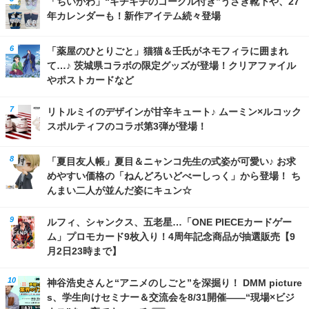
「ちいかわ」“ギチギチのゴーグル付き”うさぎ靴下や、27
年カレンダーも！新作アイテム続々登場
「薬屋のひとりごと」猫猫＆壬氏がネモフィラに囲まれ
て…♪ 茨城県コラボの限定グッズが登場！クリアファイル
やポストカードなど
リトルミイのデザインが甘辛キュート♪ ムーミン×ルコック
スポルティフのコラボ第3弾が登場！
「夏目友人帳」夏目＆ニャンコ先生の式姿が可愛い♪ お求
めやすい価格の「ねんどろいどべーしっく」から登場！ ち
んまい二人が並んだ姿にキュン☆
ルフィ、シャンクス、五老星…「ONE PIECEカードゲー
ム」プロモカード9枚入り！4周年記念商品が抽選販売【9
月2日23時まで】
神谷浩史さんと“アニメのしごと”を深掘り！ DMM picture
s、学生向けセミナー＆交流会を8/31開催――“現場×ビジ