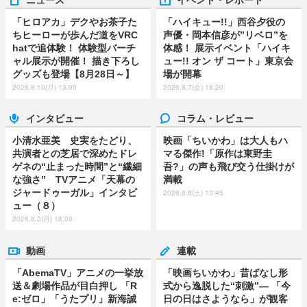
「ヒロアカ」デクやお茶子た
「ハイキュー!!」西谷夕役の
ちヒーローが歩んだ道をVRC
声優・岡本信彦が”リベロ”を
hatで追体験！ 体験型バーチ
体感！ 展示イベント「ハイキ
ャル展示が開催！ 描き下ろし
ュー!! オン ザ コート」東京会
グッズも登場【8月28日～】
場が開幕
2026.8.10(月) 13:00
2026.8.7(金) 18:20
インタビュー
コラム・レビュー
小清水亜美 史実をたどり、
映画「ちいかわ」は大人もハ
共演者との芝居で深めたドレ
マる傑作!「原作は東野圭
ゲネの“止まった時間”と“繊細
吾?」の声も飛び交う仕掛けが
な強さ” TVアニメ「天幕の
満載
ジャードゥーガル」インタビ
2026.8.8(土) 10:45
ュー（８）
2026.8.3(月) 18:00
動画
連載
「AbemaTV」アニメの一挙放
「映画ちいかわ」昔ばなし形
送＆劇場作品が目白押し 「R
式から逸脱した“刺激”― 「今
e:ゼロ」「うたプリ」新海誠
日の日はさようなら」が観客