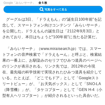
Google「みらいサーチ」
全 5 枚
写真をすべて見る
グーグルは3日、「ドラえもん」の“誕生日100年前”を記
念して、スマートフォン向けコンテンツ「みらいサーチ」
を公開した。ドラえもんの誕生日は「2112年9月3日」と
されており、本日はちょうど“100年前”に当たる計算だ。
「みらいサーチ」（www.miraisearch.jp）では、スマー
トフォンの音声検索で「ドラえもーん」と呼ぶと、検索結
果の一番上に、お馴染みのセリフでひみつ道具のページへ
のリンクが表示される。リンク先では、2012年の今現
在、最先端の科学技術で実現されたひみつ道具を紹介して
いる。たとえば、「どこでもドア」として「Googleスト
リートビュー」が、「お天気ボックス」として「SNO-LA
（降雪機）」が、「タケコプター」として「GEN H-4（小
型有人ヘリコプター）」が紹介されるといった具合いだ。