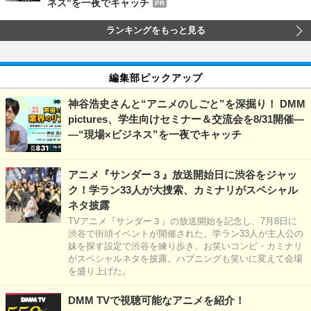
ネス”を一夜でキャッチ
PR
ランキングをもっと見る
編集部ピックアップ
神谷浩史さんと“アニメのしごと”を深掘り！ DMM
pictures、学生向けセミナー＆交流会を8/31開催―
―“現場×ビジネス”を一夜でキャッチ
アニメ『サンダー３』放送開始日に渋谷をジャッ
ク！学ラン33人が大捜索、カミナリがスペシャル
ネタ披露
TVアニメ『サンダー３』の放送開始を記念し、7月8日に
渋谷で街頭イベントが開催された。学ラン33人が主人公の
妹を探す設定で渋谷を練り歩き、お笑いコンビ・カミナリ
がスペシャルネタを披露。ハプニングも笑いに変えて会場
を盛り上げた。
DMM TVで視聴可能なアニメを紹介！