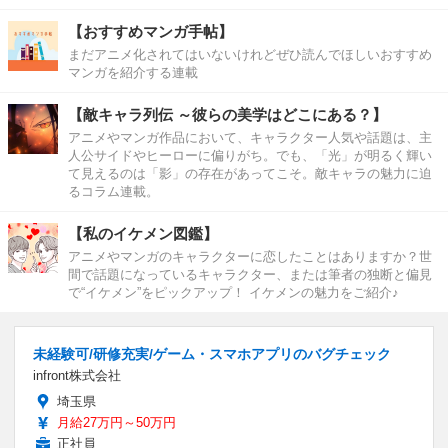
【おすすめマンガ手帖】
まだアニメ化されてはいないけれどぜひ読んでほしいおすすめ
マンガを紹介する連載
【敵キャラ列伝 ～彼らの美学はどこにある？】
アニメやマンガ作品において、キャラクター人気や話題は、主
人公サイドやヒーローに偏りがち。でも、「光」が明るく輝い
て見えるのは「影」の存在があってこそ。敵キャラの魅力に迫
るコラム連載。
【私のイケメン図鑑】
アニメやマンガのキャラクターに恋したことはありますか？世
間で話題になっているキャラクター、または筆者の独断と偏見
で“イケメン”をピックアップ！ イケメンの魅力をご紹介♪
未経験可/研修充実/ゲーム・スマホアプリのバグチェック
infront株式会社
埼玉県
月給27万円～50万円
正社員