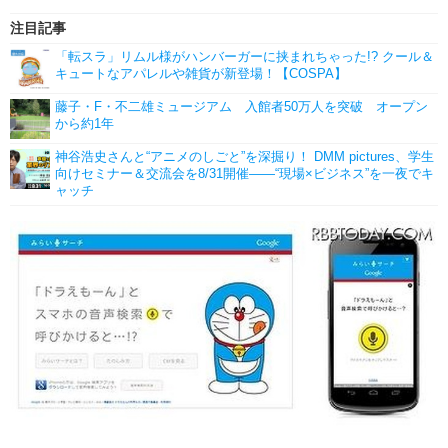
注目記事
「転スラ」リムル様がハンバーガーに挟まれちゃった!? クール＆
キュートなアパレルや雑貨が新登場！【COSPA】
藤子・F・不二雄ミュージアム 入館者50万人を突破 オープン
から約1年
神谷浩史さんと“アニメのしごと”を深掘り！ DMM pictures、学生
向けセミナー＆交流会を8/31開催――“現場×ビジネス”を一夜でキ
ャッチ