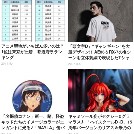
アニメ聖地がいちばん多いのは？
「頭文字D」“ギャンギャン”を大
1位は東京が圧勝、都道府県ラン
胆デザイン!! AE86＆RX-7の名シ
キング
ーンを立体刺繍で表現したTシャ
ツ登場
2014.5.4
2026.8.5
「名探偵コナン」新一、蘭、怪盗
キャミソール姿がセクシー&グラ
キッドたちのイメージカラーがエ
マラス♪ 「ハイスクールD×D」15
レガントに光る♪「MAYLA」缶バ
周年バージョンのリアス＆朱乃の
ッジの全種セットがお得に！【3
フィギュアがリニューアルパッケ
2026.8.7
2026.8.7