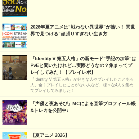
2026年夏アニメは“戦わない異世界”が熱い！ 異世
界で見つける“頑張りすぎない生き方
「Identity V 第五人格」の新モード“手記の加筆”は
PvEと聞いたけれど…実際どうなの？集まってプ
レイしてみた！【プレイレポ】
『Identity V 第五人格』が好きな人やプレイしたことある
人、全くプレイしたことがない人など、様々な4人を集め
てプレイしてみました！
「声優と夜あそび」MCによる直筆プロフィール帳
&トレカを公開中♪
【夏アニメ 2026】