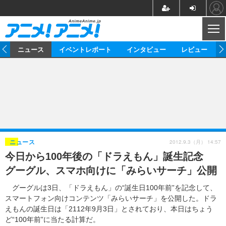
CL
ム
ニュース
イベントレポート
インタビュー
レビュー
ニュース
アニメ
映画/ドラマ
イベントレポート
マンガ
ノベル
アニメ
映画
インタビュー
音楽
声優
ライブ
舞台
スタッフ
声優
レビュー
2012.9.3（月） 14:57
ニュース
今日から100年後の「ドラえもん」誕生記念
ゲーム
グッズ
海外イベント
ビジネス
俳優・タレント
アーティスト
アニメ
実写
動画
グーグル、スマホ向けに「みらいサーチ」公開
イベント
海外
ビジネス
書評
イベント
アニメ
映画/ドラマ
連載・コラム
グーグルは3日、「ドラえもん」の“誕生日100年前”を記念して、
スマートフォン向けコンテンツ「みらいサーチ」を公開した。ドラ
ゲーム
座談会
アニメ！アニメ！TV
ABEMA Cafe
えもんの誕生日は「2112年9月3日」とされており、本日はちょう
ど“100年前”に当たる計算だ。