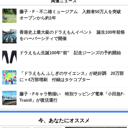
関連ニュース
藤子・F・不二雄ミュージアム 入館者50万人を突破
オープンから約1年
香港史上最大級のドラえもんイベント 誕生100年前祭
をハーバーシティで開催
ドラえもん生誕100年“前” 記念ジーンズの予約開始
「ドラえもん ふしぎのサイエンス」が絶好調 20万部
に＋4万部増刷 付録はタケコプター
藤子・Fキャラ勢揃い 特別ラッピング電車「小田急F-
TrainII」が復活運行
今、あなたにオススメ