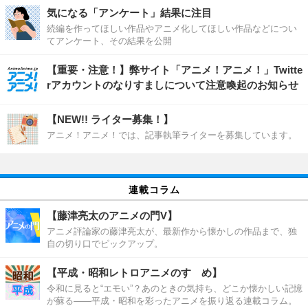
気になる「アンケート」結果に注目
続編を作ってほしい作品やアニメ化してほしい作品などについ
てアンケート、その結果を公開
【重要・注意！】弊サイト「アニメ！アニメ！」Twitte
rアカウントのなりすましについて注意喚起のお知らせ
【NEW!! ライター募集！】
アニメ！アニメ！では、記事執筆ライターを募集しています。
連載コラム
【藤津亮太のアニメの門V】
アニメ評論家の藤津亮太が、最新作から懐かしの作品まで、独
自の切り口でピックアップ。
【平成・昭和レトロアニメのすゝめ】
令和に見ると“エモい”？あのときの気持ち、どこか懐かしい記憶
が蘇る――平成・昭和を彩ったアニメを振り返る連載コラム。