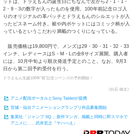
ットは、ドラえもんの誕生日にちなんで左から2・1・1・
2・9・3の数字が入ったものを使用。100年前記念ロゴ入
りのオリジナルの革パッチとドラえもんのシルエットが入
ったピスネーム付き。裾や内ポケットにはコミック柄が入
っているというこだわり満載のつくりになっている。
販売価格は19,800円で、メンズは29・30・31・32・33
インチ、レディースはS・M・Lの全8サイズ展開。購入者
には、10月中旬より順次発送予定とのこと。なお、9月3
日から第二回予約受付を行う。
ドラえもん生誕100年“前”記念ジーンズの予約開始！
《白石 雄太》
アニメ配信ポータルとSony Tabletが提携
宮城・仙台アニメーショングランプリ作品募集開始
集英社「ジャンプ SQ.」新作マンガ、掲載と同時に即スマホで
アニメに……武井宏之『ヤハべえ』