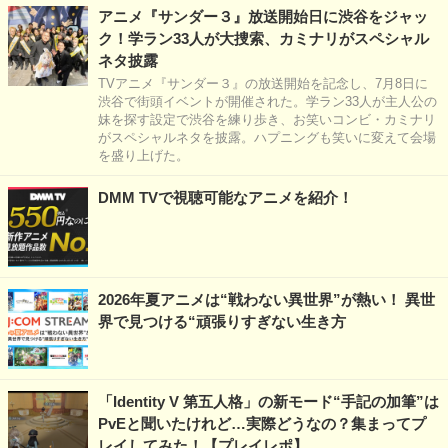
アニメ『サンダー３』放送開始日に渋谷をジャッ
ク！学ラン33人が大捜索、カミナリがスペシャル
ネタ披露
TVアニメ『サンダー３』の放送開始を記念し、7月8日に
渋谷で街頭イベントが開催された。学ラン33人が主人公の
妹を探す設定で渋谷を練り歩き、お笑いコンビ・カミナリ
がスペシャルネタを披露。ハプニングも笑いに変えて会場
を盛り上げた。
DMM TVで視聴可能なアニメを紹介！
2026年夏アニメは“戦わない異世界”が熱い！ 異世
界で見つける“頑張りすぎない生き方
「Identity V 第五人格」の新モード“手記の加筆”は
PvEと聞いたけれど…実際どうなの？集まってプ
レイしてみた！【プレイレポ】