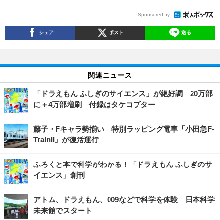
Sponsored by
シェア
ポスト
送る
関連ニュース
「ドラえもん ふしぎのサイエンス」が絶好調 20万部
に＋4万部増刷 付録はタケコプター
藤子・Fキャラ勢揃い 特別ラッピング電車「小田急F-
TrainII」が復活運行
ふろくと本で科学がわかる！「ドラえもん ふしぎのサ
イエンス」創刊
アトム、ドラえもん、009などで科学を体験 日本科学
未来館でスタート