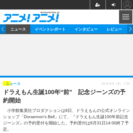
CL
ム
ニュース
イベントレポート
インタビュー
レビュー
ニュース
アニメ
映画/ドラマ
イベントレポート
マンガ
ノベル
アニメ
映画
インタビュー
音楽
声優
ライブ
舞台
スタッフ
声優
レビュー
2012.8.9（木） 7:30
ニュース
ドラえもん生誕100年“前” 記念ジーンズの予
ゲーム
グッズ
海外イベント
ビジネス
俳優・タレント
アーティスト
アニメ
実写
動画
約開始
イベント
海外
ビジネス
書評
イベント
アニメ
映画/ドラマ
連載・コラム
小学館集英社プロダクションは8日、ドラえもんの公式オンライン
ショップ「Doraemon's Bell」にて、『ドラえもん生誕100年前記念
ゲーム
座談会
アニメ！アニメ！TV
ABEMA Cafe
ジーンズ』の予約受付を開始した。予約受付は8月31日14:00終了予
定。