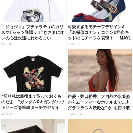
「ジョジョ」ブチャラティのカリ
可愛すぎるモチーフデザイン♪
スマTシャツ登場ッ！“きさまにオ
「名探偵コナン」コナン&怪盗キ
レの心は永遠にわかるまい
ッドのモチーフを表現！ 「MAYL
ッ！”や感動のクライマックスを
A」パンプスがセール実施中【3
2026.8.6
2026.8.6
デザイン
0％オフセール】
“切り札は最後まで取っておくも
声優・井口裕香、大自然の水着姿
のだよ…”ガンダムX＆ガンダムヴ
からムーディーなホテルまで…♪
ァサーゴを筆絵タッチでデザイ
グラマラス＆妖艶な“今”を切り取
ン！「ガンダムX」Tシャツ発売
り！3冊目写真集が発売中
2026.8.1
2026.7.15