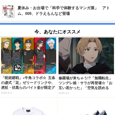
夏休み・お台場で「科学で体験するマンガ展」 アト
ム、009、ドラえもんなど登場
今、あなたにオススメ
「呪術廻戦」×牛角コラボ☆ 五条
修羅場が来ちゃう!?「無職転生」
の虚式「茈」ゼリードリンクや、
ツンデレ娘・サラが再登場☆「お
虎杖・伏黒らのバイト姿が限定グ
互い若かった」「空気を読める
ッズに【8月26日～】
嫁」「嫁が3人になりそうなフラ
2026.8.5
2026.8.3
グ」【第6話ネタバレあり反応ま
とめ】