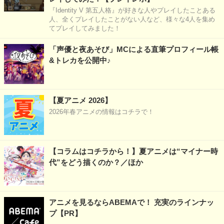
『Identity V 第五人格』が好きな人やプレイしたことある
人、全くプレイしたことがない人など、様々な4人を集め
てプレイしてみました！
「声優と夜あそび」MCによる直筆プロフィール帳
&トレカを公開中♪
【夏アニメ 2026】
2026年春アニメの情報はコチラで！
【コラムはコチラから！】夏アニメは“マイナー時
代”をどう描くのか？／ほか
アニメを見るならABEMAで！ 充実のラインナッ
プ【PR】