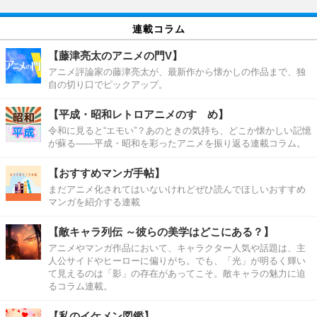
連載コラム
【藤津亮太のアニメの門V】
アニメ評論家の藤津亮太が、最新作から懐かしの作品まで、独
自の切り口でピックアップ。
【平成・昭和レトロアニメのすゝめ】
令和に見ると“エモい”？あのときの気持ち、どこか懐かしい記憶
が蘇る――平成・昭和を彩ったアニメを振り返る連載コラム。
【おすすめマンガ手帖】
まだアニメ化されてはいないけれどぜひ読んでほしいおすすめ
マンガを紹介する連載
【敵キャラ列伝 ～彼らの美学はどこにある？】
アニメやマンガ作品において、キャラクター人気や話題は、主
人公サイドやヒーローに偏りがち。でも、「光」が明るく輝い
て見えるのは「影」の存在があってこそ。敵キャラの魅力に迫
るコラム連載。
【私のイケメン図鑑】