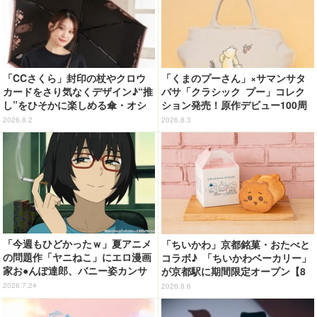
「CCさくら」封印の杖やクロウ
「くまのプーさん」×サマンサタ
カードをさり気なくデザイン♪“推
バサ「クラシック プー」コレク
し”をひそかに楽しめる傘・オシ
ション発売！原作デビュー100周
ブレラが登場
年記念でハンドバッグや財布など
2026.8.2
2026.8.3
全6種が登場
「今週もひどかったｗ」夏アニメ
「ちいかわ」京都銘菓・おたべと
の問題作「ヤニねこ」にエロ漫画
コラボ♪ 「ちいかわベーカリー」
家お●んぽ達郎、バニー姿カンサ
が京都駅に期間限定オープン【8
イねこ登場にゃ！ 第4話の衝撃ラ
月13日～】
2026.7.24
2026.8.6
ストに「ヤバいをどんどん更新し
てる」【ネタバレあり反応まと