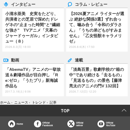
インタビュー
コラム・レビュー
小清水亜美 史実をたどり、
【2026夏アニメ ライターが選
共演者との芝居で深めたドレ
ぶ 絶妙な関係3選】ずれ合っ
ゲネの“止まった時間”と“繊細
て、噛み合う「令和のダラさ
な強さ” TVアニメ「天幕の
ん」「うちの弟どもがすみま
ジャードゥーガル」インタビ
せん」「乙女怪獣キャラメリ
ュー（８）
ゼ」
2026.8.3(月) 18:00
2026.8.6(木) 17:50
動画
連載
「AbemaTV」アニメの一挙放
「淡島百景」歌劇学校の“箱の
送＆劇場作品が目白押し 「R
中”であり続ける「去るもの」
e:ゼロ」「うたプリ」新海誠
「見送るもの」の景色【藤津
作品も
亮太のアニメの門V 132回】
2017.3.18(土) 9:06
2026.7.12(日) 12:20
ホーム
›
ニュース
›
トレンド
›
記事
TOP
Official
Official
Official
Home
Facebook
twitter
YouTube