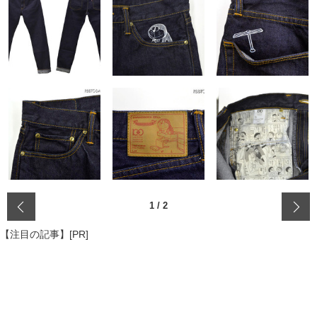
‹
1
/
2
【注目の記事】[PR]