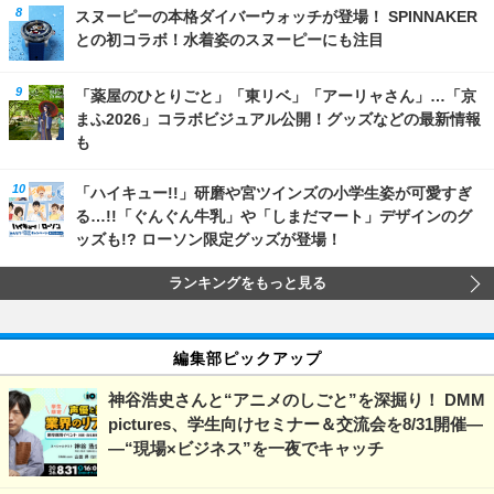
スヌーピーの本格ダイバーウォッチが登場！ SPINNAKER
との初コラボ！水着姿のスヌーピーにも注目
「薬屋のひとりごと」「東リベ」「アーリャさん」…「京
まふ2026」コラボビジュアル公開！グッズなどの最新情報
も
「ハイキュー!!」研磨や宮ツインズの小学生姿が可愛すぎ
る…!!「ぐんぐん牛乳」や「しまだマート」デザインのグ
ッズも!? ローソン限定グッズが登場！
ランキングをもっと見る
編集部ピックアップ
神谷浩史さんと“アニメのしごと”を深掘り！ DMM
pictures、学生向けセミナー＆交流会を8/31開催―
―“現場×ビジネス”を一夜でキャッチ