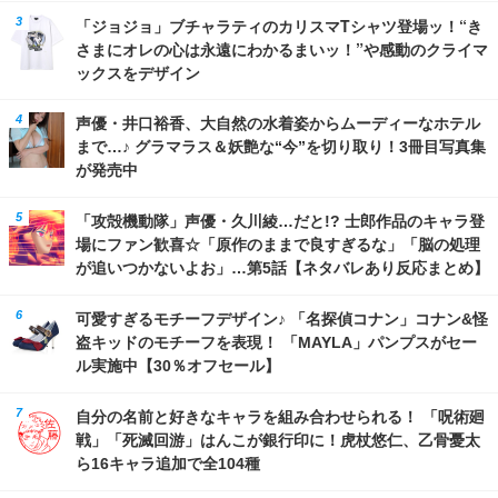
「ジョジョ」ブチャラティのカリスマTシャツ登場ッ！“き
さまにオレの心は永遠にわかるまいッ！”や感動のクライマ
ックスをデザイン
声優・井口裕香、大自然の水着姿からムーディーなホテル
まで…♪ グラマラス＆妖艶な“今”を切り取り！3冊目写真集
が発売中
「攻殻機動隊」声優・久川綾…だと!? 士郎作品のキャラ登
場にファン歓喜☆「原作のままで良すぎるな」「脳の処理
が追いつかないよお」…第5話【ネタバレあり反応まとめ】
可愛すぎるモチーフデザイン♪ 「名探偵コナン」コナン&怪
盗キッドのモチーフを表現！ 「MAYLA」パンプスがセー
ル実施中【30％オフセール】
自分の名前と好きなキャラを組み合わせられる！ 「呪術廻
戦」「死滅回游」はんこが銀行印に！虎杖悠仁、乙骨憂太
ら16キャラ追加で全104種