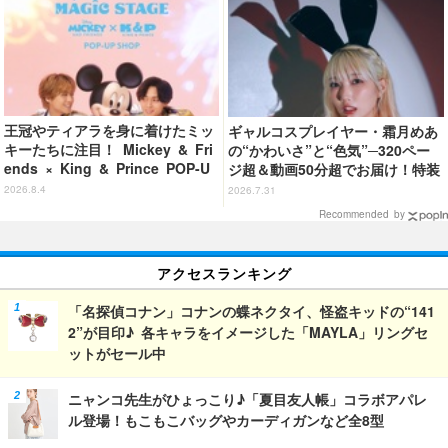
め】
王冠やティアラを身に着けたミッ
ギャルコスプレイヤー・霜月めあ
キーたちに注目！ Mickey & Fri
の“かわいさ”と“色気”─320ペー
ends × King & Prince POP-U
ジ超＆動画50分超でお届け！特装
P SHOP「MAGIC STAGE」に新
合本版のデジタル写真集が登場
2026.8.4
2026.7.31
商品登場
Recommended by
アクセスランキング
「名探偵コナン」コナンの蝶ネクタイ、怪盗キッドの“141
2”が目印♪ 各キャラをイメージした「MAYLA」リングセ
ットがセール中
ニャンコ先生がひょっこり♪「夏目友人帳」コラボアパレ
ル登場！もこもこバッグやカーディガンなど全8型