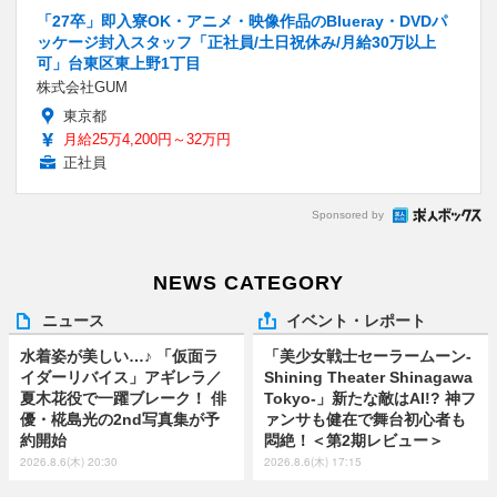
「27卒」即入寮OK・アニメ・映像作品のBlueray・DVDパ
ッケージ封入スタッフ「正社員/土日祝休み/月給30万以上
可」台東区東上野1丁目
株式会社GUM
東京都
月給25万4,200円～32万円
正社員
Sponsored by
NEWS CATEGORY
ニュース
イベント・レポート
水着姿が美しい…♪ 「仮面ラ
「美少女戦士セーラームーン-
イダーリバイス」アギレラ／
Shining Theater Shinagawa
夏木花役で一躍ブレーク！ 俳
Tokyo-」新たな敵はAI!? 神フ
優・椛島光の2nd写真集が予
ァンサも健在で舞台初心者も
約開始
悶絶！＜第2期レビュー＞
2026.8.6(木) 20:30
2026.8.6(木) 17:15