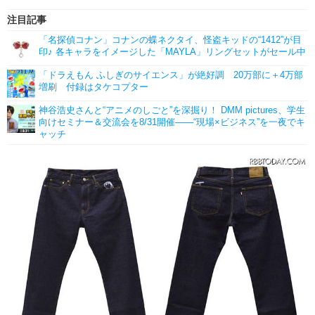
注目記事
「名探偵コナン」コナンの蝶ネクタイ、怪盗キッドの“1412”が目
印♪ 各キャラをイメージした「MAYLA」リングセットがセール中
「ドラえもん ふしぎのサイエンス」が絶好調 20万部に＋4万部
増刷 付録はタケコプター
神谷浩史さんと“アニメのしごと”を深掘り！ DMM pictures、学生
向けセミナー＆交流会を8/31開催――“現場×ビジネス”を一夜でキ
ャッチ