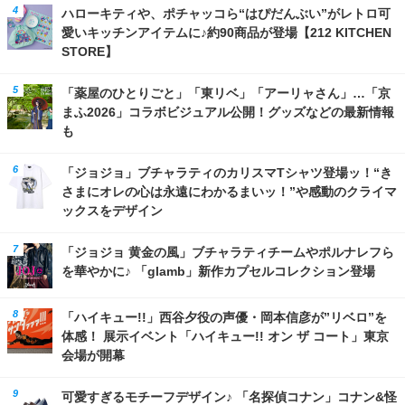
ハローキティや、ポチャッコら“はぴだんぶい”がレトロ可
愛いキッチンアイテムに♪約90商品が登場【212 KITCHEN
STORE】
「薬屋のひとりごと」「東リベ」「アーリャさん」…「京
まふ2026」コラボビジュアル公開！グッズなどの最新情報
も
「ジョジョ」ブチャラティのカリスマTシャツ登場ッ！“き
さまにオレの心は永遠にわかるまいッ！”や感動のクライマ
ックスをデザイン
「ジョジョ 黄金の風」ブチャラティチームやポルナレフら
を華やかに♪ 「glamb」新作カプセルコレクション登場
「ハイキュー!!」西谷夕役の声優・岡本信彦が”リベロ”を
体感！ 展示イベント「ハイキュー!! オン ザ コート」東京
会場が開幕
可愛すぎるモチーフデザイン♪ 「名探偵コナン」コナン&怪