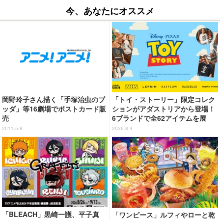
今、あなたにオススメ
岡野玲子さん描く「手塚治虫のブ
「トイ・ストーリー」限定コレク
ッダ」等16劇場でポストカード販
ションがアダストリアから登場！
売
6ブランドで全62アイテムを展
開 店舗で購入するとオリジナル
2011.5.8
2026.8.4
マグネットをプレゼント☆
「BLEACH」黒崎一護、平子真
「ワンピース」ルフィやローと乾