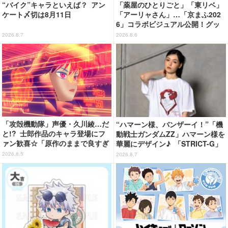
“バイク”キャラといえば？ アン
「薬屋のひとりごと」「東リベ」
ケート〆切は8月11日
「アーリャさん」…「京まふ202
6」コラボビジュアル公開！グッ
ズなどの最新情報も
2026.8.7
2026.8.6
「攻殻機動隊」声優・久川綾…だ
“ハマーン様、バンザーイ！”「機
と!? 士郎作品のキャラ登場にフ
動戦士ガンダムZZ」ハマーン様を
ァン歓喜☆「原作のままで良すぎ
華麗にデザイン♪ 「STRICT-G」
るな」「脳の処理が追いつかない
Tシャツなどミニコレクション登
2026.8.5
2026.8.7
よお」…第5話【ネタバレあり反
場
応まとめ】