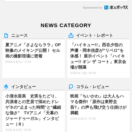
Sponsored by
NEWS CATEGORY
ニュース
イベント・レポート
夏アニメ「さよならララ」OP
「ハイキュー!!」西谷夕役の
映像のメイキング公開！ セル
声優・岡本信彦が”リベロ”を
画の撮影現場に密着
体感！ 展示イベント「ハイキ
ュー!! オン ザ コート」東京会
2026.8.8(土) 17:00
場が開幕
2026.8.7(金) 18:20
インタビュー
コラム・レビュー
小清水亜美 史実をたどり、
映画「ちいかわ」は大人もハ
共演者との芝居で深めたドレ
マる傑作!「原作は東野圭
ゲネの“止まった時間”と“繊細
吾?」の声も飛び交う仕掛けが
な強さ” TVアニメ「天幕の
満載
ジャードゥーガル」インタビ
2026.8.8(土) 10:45
ュー（８）
2026.8.3(月) 18:00