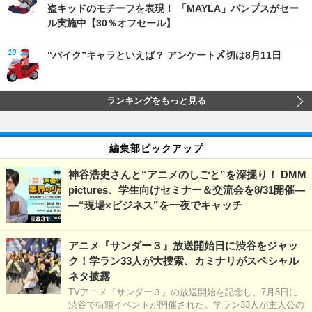
盗キッドのモチーフを表現！ 「MAYLA」パンプスがセー
ル実施中【30％オフセール】
“バイク”キャラといえば？ アンケート〆切は8月11日
ランキングをもっと見る
編集部ピックアップ
神谷浩史さんと“アニメのしごと”を深掘り！ DMM
pictures、学生向けセミナー＆交流会を8/31開催―
―“現場×ビジネス”を一夜でキャッチ
アニメ『サンダー３』放送開始日に渋谷をジャッ
ク！学ラン33人が大捜索、カミナリがスペシャル
ネタ披露
TVアニメ『サンダー３』の放送開始を記念し、7月8日に
渋谷で街頭イベントが開催された。学ラン33人が主人公の