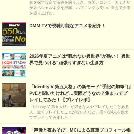
妹を探す設定で渋谷を練り歩き、お笑いコンビ・カミナリ
がスペシャルネタを披露。ハプニングも笑いに変えて会場
を盛り上げた。
DMM TVで視聴可能なアニメを紹介！
2026年夏アニメは“戦わない異世界”が熱い！ 異世
界で見つける“頑張りすぎない生き方
「Identity V 第五人格」の新モード“手記の加筆”は
PvEと聞いたけれど…実際どうなの？集まってプ
レイしてみた！【プレイレポ】
『Identity V 第五人格』が好きな人やプレイしたことある
人、全くプレイしたことがない人など、様々な4人を集め
てプレイしてみました！
「声優と夜あそび」MCによる直筆プロフィール帳