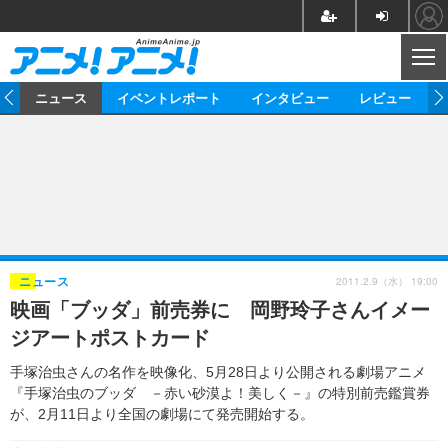
CL
ム
ニュース
イベントレポート
インタビュー
レビュー
ニュース
アニメ
映画/ドラマ
イベントレポート
マンガ
ノベル
アニメ
映画
インタビュー
音楽
声優
ライブ
舞台
スタッフ
声優
レビュー
2011.2.9（水） 19:00
ニュース
映画「ブッダ」前売券に 岡野玲子さんイメー
ゲーム
グッズ
海外イベント
ビジネス
俳優・タレント
アーティスト
アニメ
実写
動画
ジアートポストカード
イベント
海外
ビジネス
書評
イベント
アニメ
映画/ドラマ
連載・コラム
手塚治虫さんの名作を映像化、5月28日より公開される劇場アニメ
『手塚治虫のブッダ －赤い砂漠よ！美しく－』の特別前売鑑賞券
ゲーム
座談会
アニメ！アニメ！TV
ABEMA Cafe
が、2月11日より全国の劇場にて発売開始する。