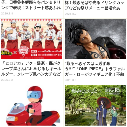
子、日番谷冬獅郎らをパン＆ドリ
杯！焼きそばや光るドリンクカッ
ンクで表現！ストリート感あふれ
プなどお祭りメニュー登場☆あ
るグッズも見逃せない☆ 「洒落C
の“麦わら帽子”もグッズ化!? 【U
2026.8.8
2026.8.2
AFE」コラボカフェ開催
SJ「ワンピース・プレミア・サマ
ー」が開幕】
「ヒロアカ」デク・爆豪・轟がク
“取るべきイスは…必ず奪
レープ屋さんに♪ めじるしキーホ
う!!!”「ONE PIECE」トラファル
ルダー、クレープ風ハンカチなど
ガー・ローがフィギュア化！不敵
限定グッズ＆コラボクレープが登
な笑みを浮かべた表情に注目
2026.8.2
2026.8.8
場