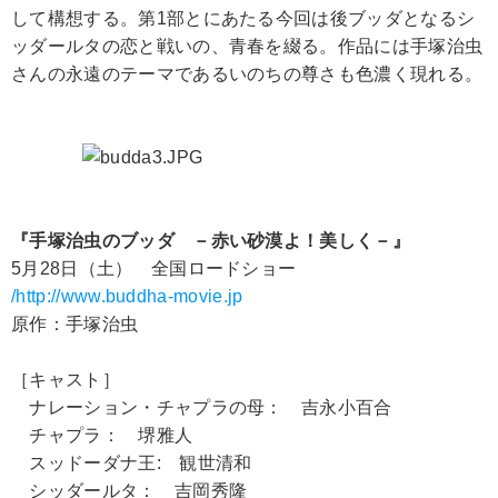
して構想する。第1部とにあたる今回は後ブッダとなるシ
ッダールタの恋と戦いの、青春を綴る。作品には手塚治虫
さんの永遠のテーマであるいのちの尊さも色濃く現れる。
『手塚治虫のブッダ －赤い砂漠よ！美しく－』
5月28日（土） 全国ロードショー
/http://www.buddha-movie.jp
原作：手塚治虫
［キャスト］
ナレーション・チャプラの母： 吉永小百合
チャプラ： 堺雅人
スッドーダナ王: 観世清和
シッダールタ： 吉岡秀隆