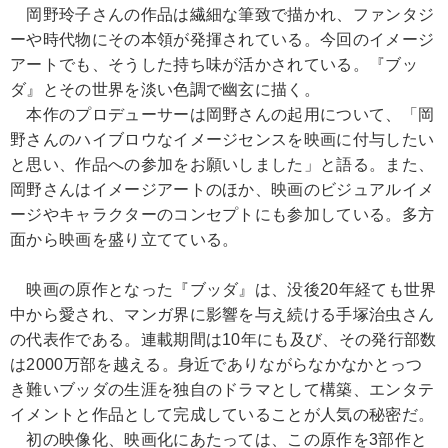
岡野玲子さんの作品は繊細な筆致で描かれ、ファンタジ
ーや時代物にその本領が発揮されている。今回のイメージ
アートでも、そうした持ち味が活かされている。『ブッ
ダ』とその世界を淡い色調で幽玄に描く。
本作のプロデューサーは岡野さんの起用について、「岡
野さんのハイブロウなイメージセンスを映画に付与したい
と思い、作品への参加をお願いしました」と語る。また、
岡野さんはイメージアートのほか、映画のビジュアルイメ
ージやキャラクターのコンセプトにも参加している。多方
面から映画を盛り立てている。
映画の原作となった『ブッダ』は、没後20年経ても世界
中から愛され、マンガ界に影響を与え続ける手塚治虫さん
の代表作である。連載期間は10年にも及び、その発行部数
は2000万部を越える。身近でありながらなかなかとっつ
き難いブッダの生涯を独自のドラマとして構築、エンタテ
イメントと作品として完成していることが人気の秘密だ。
初の映像化、映画化にあたっては、この原作を3部作と