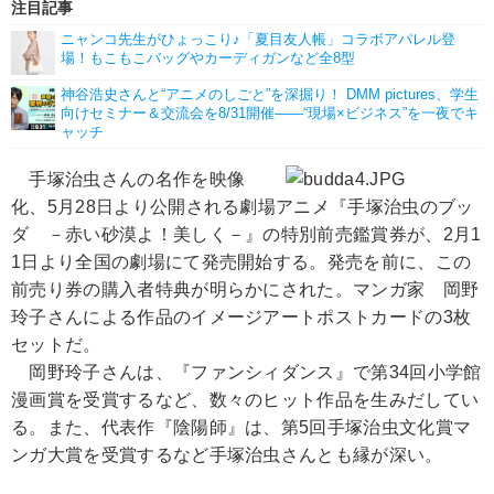
注目記事
ニャンコ先生がひょっこり♪「夏目友人帳」コラボアパレル登
場！もこもこバッグやカーディガンなど全8型
神谷浩史さんと“アニメのしごと”を深掘り！ DMM pictures、学生
向けセミナー＆交流会を8/31開催――“現場×ビジネス”を一夜でキ
ャッチ
手塚治虫さんの名作を映像
化、5月28日より公開される劇場アニメ『手塚治虫のブッ
ダ －赤い砂漠よ！美しく－』の特別前売鑑賞券が、2月1
1日より全国の劇場にて発売開始する。発売を前に、この
前売り券の購入者特典が明らかにされた。マンガ家 岡野
玲子さんによる作品のイメージアートポストカードの3枚
セットだ。
岡野玲子さんは、『ファンシィダンス』で第34回小学館
漫画賞を受賞するなど、数々のヒット作品を生みだしてい
る。また、代表作『陰陽師』は、第5回手塚治虫文化賞マ
ンガ大賞を受賞するなど手塚治虫さんとも縁が深い。