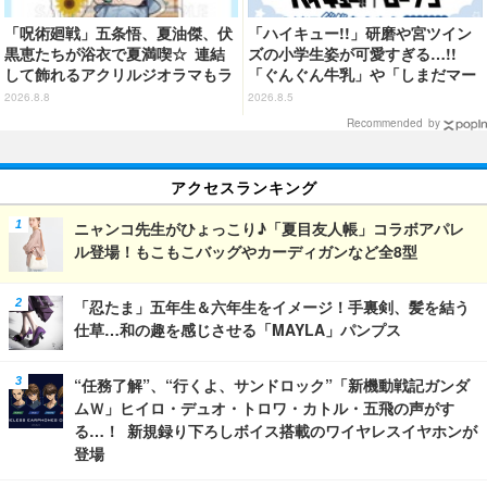
「呪術廻戦」五条悟、夏油傑、伏
「ハイキュー!!」研磨や宮ツイン
黒恵たちが浴衣で夏満喫☆ 連結
ズの小学生姿が可愛すぎる…!!
して飾れるアクリルジオラマもラ
「ぐんぐん牛乳」や「しまだマー
インナップ！「まるくじ」登場
ト」デザインのグッズも!? ロー
2026.8.8
2026.8.5
ソン限定グッズが登場！
Recommended by
アクセスランキング
ニャンコ先生がひょっこり♪「夏目友人帳」コラボアパレ
ル登場！もこもこバッグやカーディガンなど全8型
「忍たま」五年生＆六年生をイメージ！手裏剣、髪を結う
仕草…和の趣を感じさせる「MAYLA」パンプス
“任務了解”、“行くよ、サンドロック”「新機動戦記ガンダ
ムＷ」ヒイロ・デュオ・トロワ・カトル・五飛の声がす
る…！ 新規録り下ろしボイス搭載のワイヤレスイヤホンが
登場