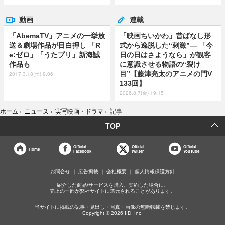
動画
連載
「AbemaTV」アニメの一挙放
「映画ちいかわ」昔ばなし形
送＆劇場作品が目白押し 「R
式から逸脱した“刺激”― 「今
e:ゼロ」「うたプリ」新海誠
日の日はさようなら」が観客
作品も
に意識させる物語の“裂け
目”【藤津亮太のアニメの門V
2017.3.18(土) 9:06
133回】
2026.8.7(金) 19:15
ホーム
›
ニュース
›
実写映画・ドラマ
›
記事
TOP
Official
Official
Official
Home
Facebook
twitter
YouTube
お問合せ
広告掲載
会社概要
個人情報保護方針
紹介した商品/サービスを購入、契約した場合に、
売上の一部が弊社サイトに還元されることがあります。
当サイトに掲載の記事・見出し・写真・画像の無断転載を禁じます。
Copyright © 2026 IID, Inc.