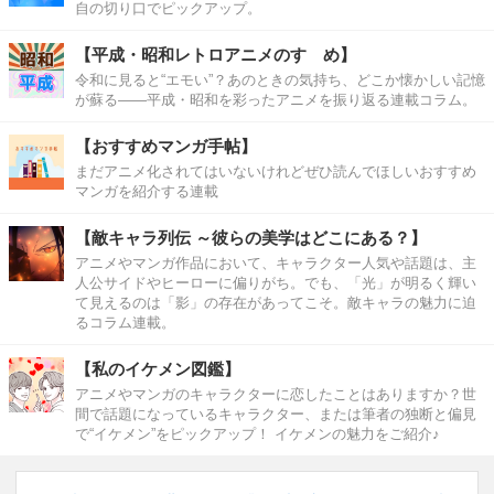
自の切り口でピックアップ。
【平成・昭和レトロアニメのすゝめ】
令和に見ると“エモい”？あのときの気持ち、どこか懐かしい記憶
が蘇る――平成・昭和を彩ったアニメを振り返る連載コラム。
【おすすめマンガ手帖】
まだアニメ化されてはいないけれどぜひ読んでほしいおすすめ
マンガを紹介する連載
【敵キャラ列伝 ～彼らの美学はどこにある？】
アニメやマンガ作品において、キャラクター人気や話題は、主
人公サイドやヒーローに偏りがち。でも、「光」が明るく輝い
て見えるのは「影」の存在があってこそ。敵キャラの魅力に迫
るコラム連載。
【私のイケメン図鑑】
アニメやマンガのキャラクターに恋したことはありますか？世
間で話題になっているキャラクター、または筆者の独断と偏見
で“イケメン”をピックアップ！ イケメンの魅力をご紹介♪