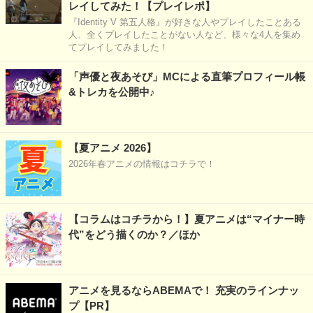
レイしてみた！【プレイレポ】
『Identity V 第五人格』が好きな人やプレイしたことある
人、全くプレイしたことがない人など、様々な4人を集め
てプレイしてみました！
「声優と夜あそび」MCによる直筆プロフィール帳
&トレカを公開中♪
【夏アニメ 2026】
2026年春アニメの情報はコチラで！
【コラムはコチラから！】夏アニメは“マイナー時
代”をどう描くのか？／ほか
アニメを見るならABEMAで！ 充実のラインナッ
プ【PR】