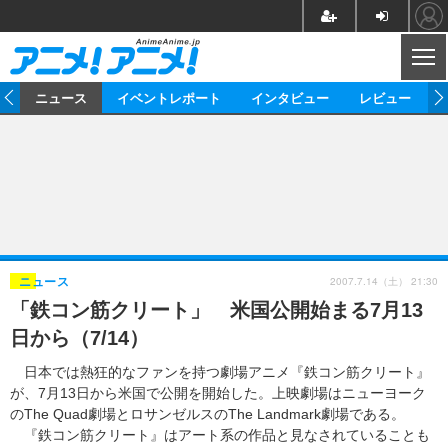
CL
ム
ニュース
イベントレポート
インタビュー
レビュー
ニュース
アニメ
映画/ドラマ
イベントレポート
マンガ
ノベル
アニメ
映画
インタビュー
音楽
声優
ライブ
舞台
スタッフ
声優
レビュー
2007.7.14（土） 21:30
ニュース
「鉄コン筋クリート」 米国公開始まる7月13
ゲーム
グッズ
海外イベント
ビジネス
俳優・タレント
アーティスト
アニメ
実写
動画
日から（7/14）
イベント
海外
ビジネス
書評
イベント
アニメ
映画/ドラマ
連載・コラム
日本では熱狂的なファンを持つ劇場アニメ『鉄コン筋クリート』
が、7月13日から米国で公開を開始した。上映劇場はニューヨーク
ゲーム
座談会
アニメ！アニメ！TV
ABEMA Cafe
のThe Quad劇場とロサンゼルスのThe Landmark劇場である。
『鉄コン筋クリート』はアート系の作品と見なされていることも