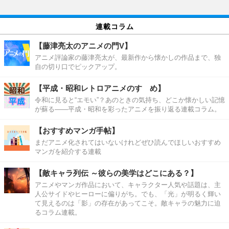
連載コラム
【藤津亮太のアニメの門V】
アニメ評論家の藤津亮太が、最新作から懐かしの作品まで、独
自の切り口でピックアップ。
【平成・昭和レトロアニメのすゝめ】
令和に見ると“エモい”？あのときの気持ち、どこか懐かしい記憶
が蘇る――平成・昭和を彩ったアニメを振り返る連載コラム。
【おすすめマンガ手帖】
まだアニメ化されてはいないけれどぜひ読んでほしいおすすめ
マンガを紹介する連載
【敵キャラ列伝 ～彼らの美学はどこにある？】
アニメやマンガ作品において、キャラクター人気や話題は、主
人公サイドやヒーローに偏りがち。でも、「光」が明るく輝い
て見えるのは「影」の存在があってこそ。敵キャラの魅力に迫
るコラム連載。