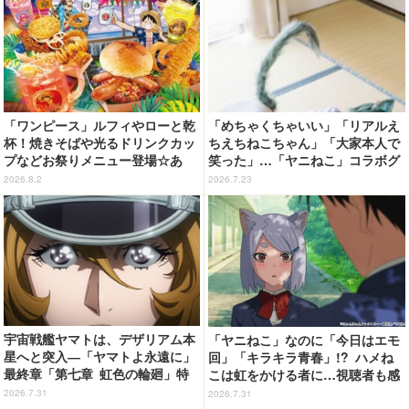
「ワンピース」ルフィやローと乾
「めちゃくちゃいい」「リアルえ
杯！焼きそばや光るドリンクカッ
ちえちねこちゃん」「大家本人で
プなどお祭りメニュー登場☆あ
笑った」…「ヤニねこ」コラボグ
の“麦わら帽子”もグッズ化!? 【U
ラビアが超話題!! 篠崎こころ＆
2026.8.2
2026.7.23
SJ「ワンピース・プレミア・サマ
声優・稲田徹が出演「ヤンマガ」
ー」が開幕】
34号
宇宙戦艦ヤマトは、デザリアム本
「ヤニねこ」なのに「今日はエモ
星へと突入―「ヤマトよ永遠に」
回」「キラキラ青春」!? ハメね
最終章「第七章 虹色の輪廻」特
こは虹をかける者に…視聴者も感
報映像が公開！加藤直之新規描き
覚麻痺続出!? 夏アニメの問題作
2026.7.31
2026.7.31
下ろし特製スリーブのBlu-ray＆D
「ヤニねこ」第5話【ネタバレあ