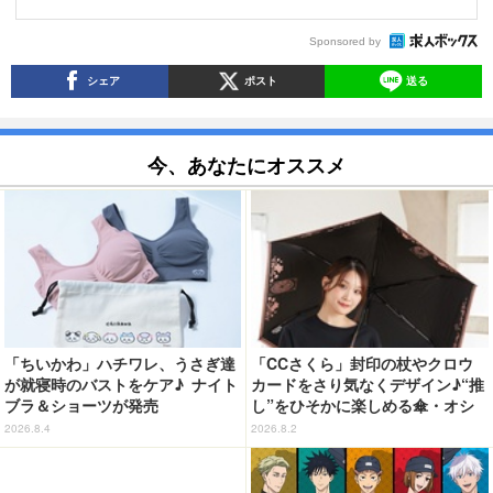
Sponsored by
シェア
ポスト
送る
今、あなたにオススメ
「ちいかわ」ハチワレ、うさぎ達
「CCさくら」封印の杖やクロウ
が就寝時のバストをケア♪ ナイト
カードをさり気なくデザイン♪“推
ブラ＆ショーツが発売
し”をひそかに楽しめる傘・オシ
ブレラが登場
2026.8.4
2026.8.2