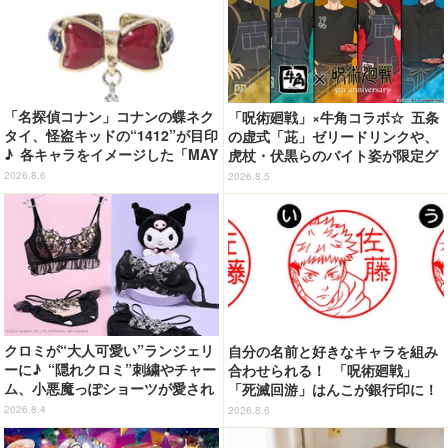
「名探偵コナン」コナンの蝶ネク
「呪術廻戦」×牛角コラボ☆ 五条
タイ、怪盗キッドの“1412”が目印
の虚式「茈」ゼリードリンクや、
♪ 各キャラをイメージした「MAY
虎杖・伏黒らのバイト姿が限定グ
LA」リングセットがセール中
ッズに【8月26日～】
2026.8.6
2026.8.5
クロミが“大人可愛い”ランジェリ
自分の名前と好きなキャラを組み
ーに♪ “隠れクロミ”刺繍やチャー
合わせられる！ 「呪術廻戦」
ム、小悪魔っぽショーツが愛され
「死滅回游」はんこが銀行印に！
度満点◎
虎杖悠仁、乙骨憂太ら16キャラ追
2026.8.4
2026.8.6
加で全104種