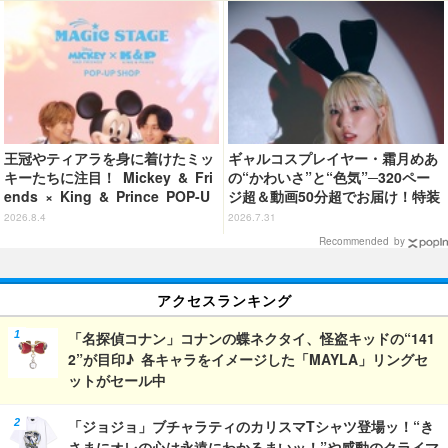
VD情報も
り反応まとめ】
王冠やティアラを身に着けたミッ
ギャルコスプレイヤー・霜月めあ
キーたちに注目！ Mickey & Fri
の“かわいさ”と“色気”─320ペー
ends × King & Prince POP-U
ジ超＆動画50分超でお届け！特装
P SHOP「MAGIC STAGE」に新
合本版のデジタル写真集が登場
2026.8.4
2026.7.31
商品登場
Recommended by
アクセスランキング
「名探偵コナン」コナンの蝶ネクタイ、怪盗キッドの“141
2”が目印♪ 各キャラをイメージした「MAYLA」リングセ
ットがセール中
「ジョジョ」ブチャラティのカリスマTシャツ登場ッ！“き
さまにオレの心は永遠にわかるまいッ！”や感動のクライマ