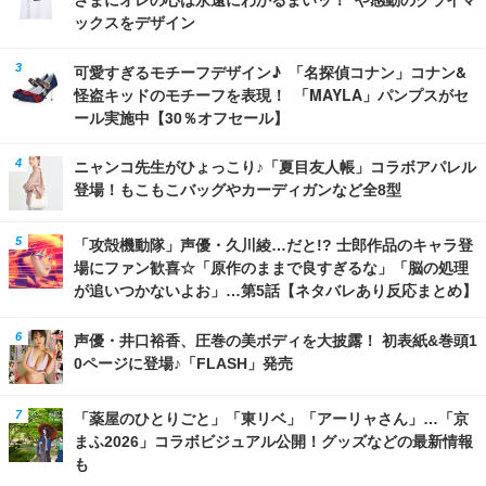
ックスをデザイン
可愛すぎるモチーフデザイン♪ 「名探偵コナン」コナン&
怪盗キッドのモチーフを表現！ 「MAYLA」パンプスがセ
ール実施中【30％オフセール】
ニャンコ先生がひょっこり♪「夏目友人帳」コラボアパレル
登場！もこもこバッグやカーディガンなど全8型
「攻殻機動隊」声優・久川綾…だと!? 士郎作品のキャラ登
場にファン歓喜☆「原作のままで良すぎるな」「脳の処理
が追いつかないよお」…第5話【ネタバレあり反応まとめ】
声優・井口裕香、圧巻の美ボディを大披露！ 初表紙&巻頭1
0ページに登場♪「FLASH」発売
「薬屋のひとりごと」「東リベ」「アーリャさん」…「京
まふ2026」コラボビジュアル公開！グッズなどの最新情報
も