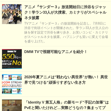
アニメ『サンダー３』放送開始日に渋谷をジャッ
ク！学ラン33人が大捜索、カミナリがスペシャル
ネタ披露
TVアニメ『サンダー３』の放送開始を記念し、7月8日に
渋谷で街頭イベントが開催された。学ラン33人が主人公の
妹を探す設定で渋谷を練り歩き、お笑いコンビ・カミナリ
がスペシャルネタを披露。ハプニングも笑いに変えて会場
を盛り上げた。
DMM TVで視聴可能なアニメを紹介！
2026年夏アニメは“戦わない異世界”が熱い！ 異世
界で見つける“頑張りすぎない生き方
「Identity V 第五人格」の新モード“手記の加筆”は
PvEと聞いたけれど…実際どうなの？集まってプ