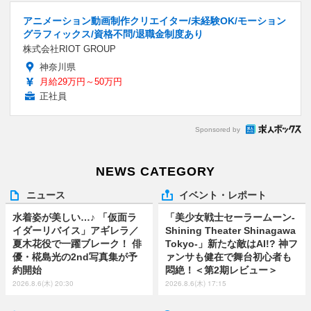
アニメーション動画制作クリエイター/未経験OK/モーション
グラフィックス/資格不問/退職金制度あり
株式会社RIOT GROUP
神奈川県
月給29万円～50万円
正社員
Sponsored by
NEWS CATEGORY
ニュース
イベント・レポート
水着姿が美しい…♪ 「仮面ラ
「美少女戦士セーラームーン-
イダーリバイス」アギレラ／
Shining Theater Shinagawa
夏木花役で一躍ブレーク！ 俳
Tokyo-」新たな敵はAI!? 神フ
優・椛島光の2nd写真集が予
ァンサも健在で舞台初心者も
約開始
悶絶！＜第2期レビュー＞
2026.8.6(木) 20:30
2026.8.6(木) 17:15