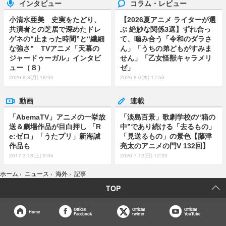
インタビュー
コラム・レビュー
小清水亜美 史実をたどり、
【2026夏アニメ ライターが選
共演者との芝居で深めたドレ
ぶ 絶妙な関係3選】ずれ合っ
ゲネの“止まった時間”と“繊細
て、噛み合う「令和のダラさ
な強さ” TVアニメ「天幕の
ん」「うちの弟どもがすみま
ジャードゥーガル」インタビ
せん」「乙女怪獣キャラメリ
ュー（８）
ゼ」
2026.8.3(月) 18:00
2026.8.6(木) 17:50
動画
連載
「AbemaTV」アニメの一挙放
「淡島百景」歌劇学校の“箱の
送＆劇場作品が目白押し 「R
中”であり続ける「去るもの」
e:ゼロ」「うたプリ」新海誠
「見送るもの」の景色【藤津
作品も
亮太のアニメの門V 132回】
2017.3.18(土) 9:06
2026.7.12(日) 12:20
ホーム
›
ニュース
›
海外
›
記事
TOP
Official
Official
Official
Home
Facebook
twitter
YouTube