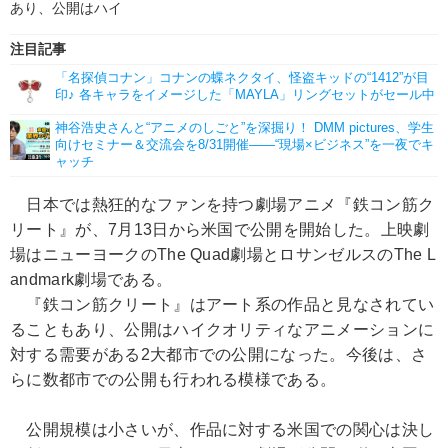
あり、公開はハイ
注目記事
「名探偵コナン」コナンの蝶ネクタイ、怪盗キッドの“1412”が目
印♪ 各キャラをイメージした「MAYLA」リングセットがセール中
神谷浩史さんと“アニメのしごと”を深掘り！ DMM pictures、学生
向けセミナー＆交流会を8/31開催――“現場×ビジネス”を一夜でキ
ャッチ
日本では熱狂的なファンを持つ劇場アニメ『鉄コン筋ク
リート』が、7月13日から米国で公開を開始した。上映劇
場はニューヨークのThe Quad劇場とロサンゼルスのThe L
andmark劇場である。
『鉄コン筋クリート』はアート系の作品と見なされてい
ることもあり、公開はハイクオリティなアニメーションに
対する需要がある2大都市での公開になった。今後は、さ
らに数都市での公開も行われる模様である。
公開規模は小さいが、作品に対する米国での関心は決し