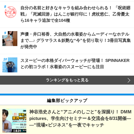
自分の名前と好きなキャラを組み合わせられる！ 「呪術廻
戦」「死滅回游」はんこが銀行印に！虎杖悠仁、乙骨憂太
ら16キャラ追加で全104種
声優・井口裕香、大自然の水着姿からムーディーなホテル
まで…♪ グラマラス＆妖艶な“今”を切り取り！3冊目写真集
が発売中
スヌーピーの本格ダイバーウォッチが登場！ SPINNAKER
との初コラボ！水着姿のスヌーピーにも注目
ランキングをもっと見る
編集部ピックアップ
神谷浩史さんと“アニメのしごと”を深掘り！ DMM
pictures、学生向けセミナー＆交流会を8/31開催―
―“現場×ビジネス”を一夜でキャッチ