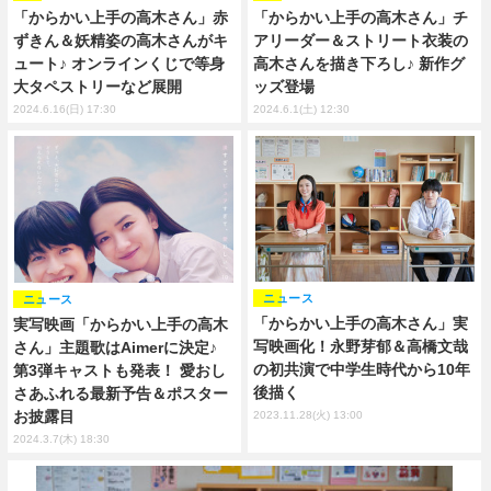
「からかい上手の高木さん」赤
「からかい上手の高木さん」チ
ずきん＆妖精姿の高木さんがキ
アリーダー＆ストリート衣装の
ュート♪ オンラインくじで等身
高木さんを描き下ろし♪ 新作グ
大タペストリーなど展開
ッズ登場
2024.6.16(日) 17:30
2024.6.1(土) 12:30
ニュース
ニュース
「からかい上手の高木さん」実
実写映画「からかい上手の高木
写映画化！永野芽郁＆高橋文哉
さん」主題歌はAimerに決定♪
の初共演で中学生時代から10年
第3弾キャストも発表！ 愛おし
後描く
さあふれる最新予告＆ポスター
お披露目
2023.11.28(火) 13:00
2024.3.7(木) 18:30