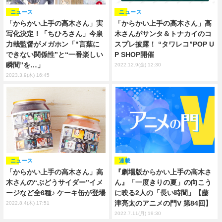
ニュース
ニュース
「からかい上手の高木さん」実
「からかい上手の高木さん」高
写化決定！「ちひろさん」今泉
木さんがサンタ＆トナカイのコ
力哉監督がメガホン「"言葉に
スプレ披露！ “タワレコ”POP U
できない関係性”と“一番楽しい
P SHOP開催
瞬間”を…」
2022.12.9(金) 12:30
2023.3.9(木) 16:45
ニュース
連載
「からかい上手の高木さん」高
『劇場版からかい上手の高木さ
木さんの“ぶどうサイダー”イメ
ん』「一度きりの夏」の向こう
ージなど全6種♪ ケーキ缶が登場
に映る2人の「長い時間」【藤
津亮太のアニメの門V 第84回】
2022.8.4(木) 17:51
2022.7.11(月) 19:30