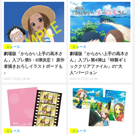
ニュース
ニュース
劇場版「からかい上手の高木さ
劇場版「からかい上手の高木さ
ん」入プレ第5・6弾決定！ 原作
ん」入プレ第4弾は「特製ギミ
者描きおろしイラストボードも
ッククリアファイル」の“大
♪
人”バージョン
2022.7.4(月) 18:30
2022.6.27(月) 19:30
ニュース
ニュース