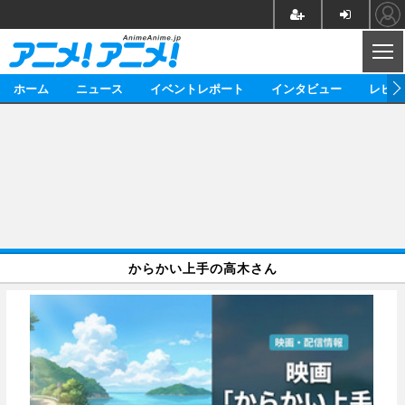
CL
ホーム
ニュース
イベントレポート
インタビュー
レビュ
ニュース
アニメ
映画/ドラマ
イベントレポート
マンガ
ノベル
アニメ
映画
インタビュー
音楽
声優
ライブ
舞台
スタッフ
声優
レビュー
からかい上手の高木さん
ゲーム
グッズ
海外イベント
ビジネス
俳優・タレント
アーティスト
アニメ
実写
動画
イベント
海外
ビジネス
書評
イベント
アニメ
映画/ドラマ
連載・コラム
ゲーム
座談会
アニメ！アニメ！TV
ABEMA Cafe