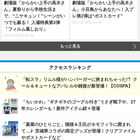
劇場版「からかい上手の高木さ
劇場版「からかい上手の高木さ
ん」夏祭りから学校生活ま
ん」小豆島からあなたへ！入プ
で、“ニヤキュン！”シーンがい
レ第2弾は“ポストカード”
つでも蘇る！ 入場特典第3弾
2022.6.13(月) 19:00
「フィルム風しおり」
2022.6.20(月) 18:15
もっと見る
アクセスランキング
「転スラ」リムル様がハンバーガーに挟まれちゃった!? ク
ール＆キュートなアパレルや雑貨が新登場！【COSPA】
「ちいかわ」“ギチギチのゴーグル付き”うさぎ靴下や、27
年カレンダーも！新作アイテム続々登場
「薬屋のひとりごと」猫猫＆壬氏がネモフィラに囲まれ
て…♪ 茨城県コラボの限定グッズが登場！クリアファイル
やポストカードなど