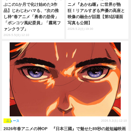
ぶこの1か月で化け始めた3作
ニメ『あかね噺』に世界が熱
品】じわじわハマる、“次の推
狂！リアルすぎる声優の高座と
し枠”春アニメ「勇者の肋骨」
映像の融合が話題【第5話場面
「ポンコツ風紀委員」「霧尾フ
写真も公開】
ァンクラブ」
2026.5.2(土) 19:30
2026.5.5(火) 12:10
ニュース
2026.5.2(土) 12:10
2026年春アニメの神OP 『日本三國』で魅せた89秒の超短編映画