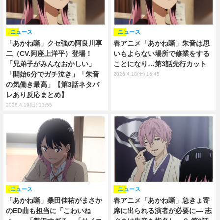
ニュース
ニュース
「あかね噺」クセ強の阿良川享
春アニメ「あかね噺」朱音は思
二（CV.阿座上洋平）登場！
いもよらない場所で修業をする
「兄弟子がみんなおかしい」
ことになり…第3話先行カット
「開始6分でガチ泣き」「朱音
2026.4.18(土) 16:45
の気働き最高」【第3話ネタバ
レあり反応まとめ】
2026.4.19(日) 11:55
ニュース
ニュース
「あかね噺」桑田佳祐がまさか
春アニメ「あかね噺」急きょ寄
のED曲も担当に「こわいね
席に出られる演者が必要に― 志