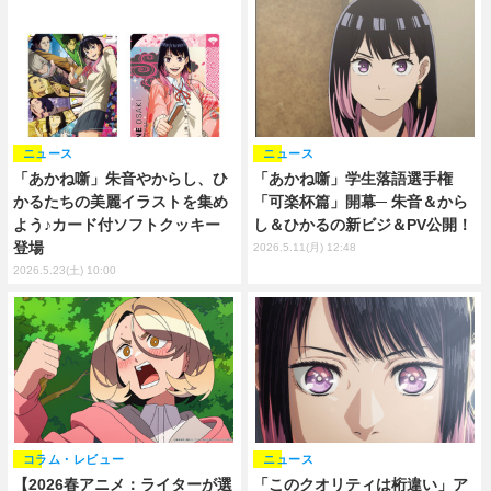
ニュース
ニュース
「あかね噺」朱音やからし、ひ
「あかね噺」学生落語選手権
かるたちの美麗イラストを集め
「可楽杯篇」開幕─ 朱音＆から
よう♪カード付ソフトクッキー
し＆ひかるの新ビジ＆PV公開！
登場
2026.5.11(月) 12:48
2026.5.23(土) 10:00
コラム・レビュー
ニュース
【2026春アニメ：ライターが選
「このクオリティは桁違い」ア