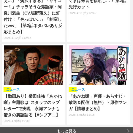
ぇ…」「贅沢すぎる」「サイコ
ぐまは朱音を指名し…？ 第2話
ー！」チャラそうな落語家・阿
先行カット
良川魁生（CV.塩野瑛久）に釘
2026.4.11(土) 12:40
付け！「色っぽい…」「豹変し
たww」【第2話ネタバレあり反
応まとめ】
2026.4.12(日) 12:15
ニュース
ニュース
【動画あり】桑田佳祐「あかね
「あかね噺」声優・あらすじ・
噺」主題歌は“スタッフのラブ
放送＆配信（無料）・原作マン
レター”で実現 永瀬アンナも
ガ【情報まとめ】
驚きの裏話語る【#シブアニ】
2026.4.9(木) 11:15
2026.4.9(木) 19:30
もっと見る