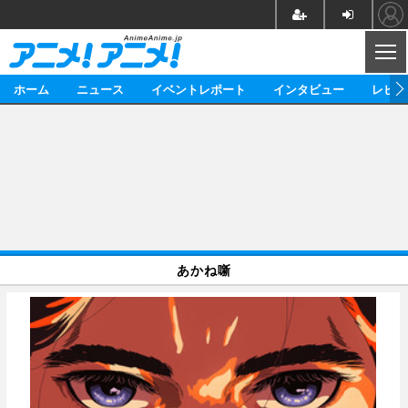
CL
ホーム
ニュース
イベントレポート
インタビュー
レビュ
ニュース
アニメ
映画/ドラマ
イベントレポート
マンガ
ノベル
アニメ
映画
インタビュー
音楽
声優
ライブ
舞台
スタッフ
声優
レビュー
あかね噺
ゲーム
グッズ
海外イベント
ビジネス
俳優・タレント
アーティスト
アニメ
実写
動画
イベント
海外
ビジネス
書評
イベント
アニメ
映画/ドラマ
連載・コラム
ゲーム
座談会
アニメ！アニメ！TV
ABEMA Cafe