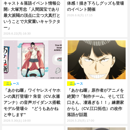
キャスト＆落語イベント情報公
体感！描き下ろしグッズも登場
開♪ 大塚芳忠「人間国宝であり
のイベント開催
最大派閥の頂点に立つ大真打と
2026.6.8(月) 17:15
いうことで大変重いキャラクタ
ー」
2026.6.22(月) 16:30
ニュース
ニュース
「あかね噺」ワイヤレスイヤホ
「あかね噺」原作者がアニメを
ンの真打登場!? 朱音（CV.永瀬
絶賛!?「制作チーム、そして江
アンナ）の音声ガイダンス搭載
口さん、凄過ぎる！！」練磨家
モデル登場☆ “どうもあかね
からし（CV.江口拓也）の改作
と申します”
落語が話題
2026.5.30(土) 19:00
2026.5.25(月) 17:00