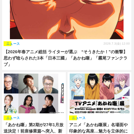
ニュース
2026.7.3(金) 12:00
【2026年春アニメ総括 ライターが選ぶ “そうきたか！”の衝撃】
思わず唸らされた3本「日本三國」「あかね噺」「霧尾ファンクラ
ブ」
ニュース
ニュース
「あかね噺」第2期が27年1月放
アニメ「あかね噺展」名場面や
送決定！前座修業篇へ突入、新
印象的な高座…魅力を立体的に