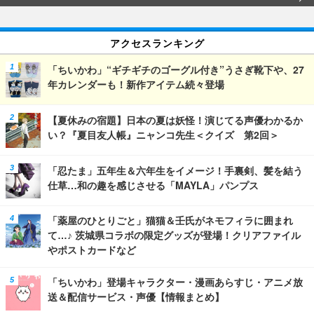
アクセスランキング
「ちいかわ」“ギチギチのゴーグル付き”うさぎ靴下や、27
年カレンダーも！新作アイテム続々登場
【夏休みの宿題】日本の夏は妖怪！演じてる声優わかるか
い？『夏目友人帳』ニャンコ先生＜クイズ 第2回＞
「忍たま」五年生＆六年生をイメージ！手裏剣、髪を結う
仕草…和の趣を感じさせる「MAYLA」パンプス
「薬屋のひとりごと」猫猫＆壬氏がネモフィラに囲まれ
て…♪ 茨城県コラボの限定グッズが登場！クリアファイル
やポストカードなど
「ちいかわ」登場キャラクター・漫画あらすじ・アニメ放
送＆配信サービス・声優【情報まとめ】