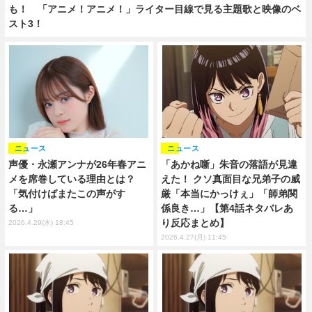
も！ 「アニメ！アニメ！」ライター目線で見る主題歌と映像のベ
スト3！
ニュース
ニュース
「あかね噺」朱音の落語が見違
声優・永瀬アンナが26年春アニ
えた！ クソ真面目な兄弟子の威
メを席巻している理由とは？
厳「本当にかっけぇ」「師弟関
「気付けばまたこの声がす
係良き…」【第4話ネタバレあ
る…」
り反応まとめ】
2026.4.29(水) 18:45
2026.4.27(月) 11:45