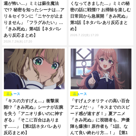
週が怖い…」ミミは蘇生魔法
くなってきました…」ミミの秘
で!? 秘密を知ったシーナは…ア
密の話に戦慄!? お掃除を楽しむ
リ＆セイランに「ニヤケが止ま
日常回から急展開「きみ死ぬ」
りません」「フラグみたい」…
第3話【ネタバレあり反応まと
「きみ死ぬ」第4話【ネタバレ
め】
あり反応まとめ】
2026.7.22(水) 17:20
2026.7.29(水) 17:20
ニュース
ニュース
「キスの力すげぇ…」衝撃展
「すげぇクオリティの高い百合
開!?「きみ死ぬ」シーナが左腕
アニメだ‥」「キスまでのスピ
を失う「アニオリ多いのに神す
ード感が速すぎ！」夏アニメ
ぎる」「そこに百合はありま
「きみ死ぬ」に視聴者も、声優
す……」【第2話ネタバレあり
陣も爆沸!! 原作者も「1話、な
反応まとめ】
んて良い終わり方…！」【第1