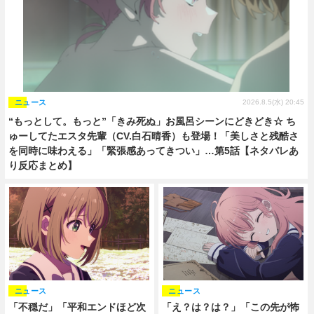
ニュース
2026.8.5(水) 20:45
“もっとして。もっと”「きみ死ぬ」お風呂シーンにどきどき☆ ち
ゅーしてたエスタ先輩（CV.白石晴香）も登場！「美しさと残酷さ
を同時に味わえる」「緊張感あってきつい」…第5話【ネタバレあ
り反応まとめ】
ニュース
ニュース
「不穏だ」「平和エンドほど次
「え？は？は？」「この先が怖