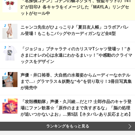
「名探偵コナン」コナンの蝶ネクタイ、怪盗キッドの“141
2”が目印♪ 各キャラをイメージした「MAYLA」リングセ
ットがセール中
ニャンコ先生がひょっこり♪「夏目友人帳」コラボアパレ
ル登場！もこもこバッグやカーディガンなど全8型
「ジョジョ」ブチャラティのカリスマTシャツ登場ッ！“き
さまにオレの心は永遠にわかるまいッ！”や感動のクライマ
ックスをデザイン
声優・井口裕香、大自然の水着姿からムーディーなホテル
まで…♪ グラマラス＆妖艶な“今”を切り取り！3冊目写真集
が発売中
「攻殻機動隊」声優・久川綾…だと!? 士郎作品のキャラ登
場にファン歓喜☆「原作のままで良すぎるな」「脳の処理
が追いつかないよお」…第5話【ネタバレあり反応まとめ】
ランキングをもっと見る