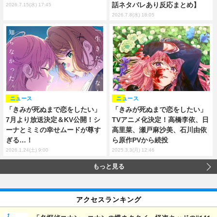
話ネタバレあり反応まとめ】
2026.7.15(水) 17:45
2026.7.8(水) 18:05
ニュース
ニュース
「きみが死ぬまで恋をしたい」
「きみが死ぬまで恋をしたい」
7月より放送決定＆KV公開！シ
TVアニメ化決定！高橋李依、日
ーナとミミの幸せムードが尊す
高里菜、瀬戸麻沙美、石川由依
ぎる…！
ら原作PVから続投
2026.1.24(土) 9:00
2025.3.3(月) 12:46
もっと見る
アクセスランキング