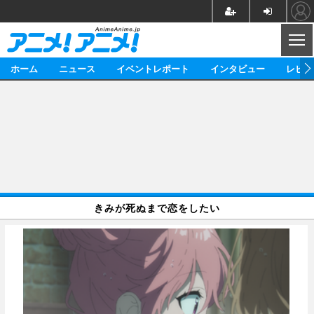
CL
ホーム
ニュース
イベントレポート
インタビュー
レビュ
ニュース
アニメ
映画/ドラマ
イベントレポート
マンガ
ノベル
アニメ
映画
インタビュー
音楽
声優
ライブ
舞台
スタッフ
声優
レビュー
きみが死ぬまで恋をしたい
ゲーム
グッズ
海外イベント
ビジネス
俳優・タレント
アーティスト
アニメ
実写
動画
イベント
海外
ビジネス
書評
イベント
アニメ
映画/ドラマ
連載・コラム
ゲーム
座談会
アニメ！アニメ！TV
ABEMA Cafe