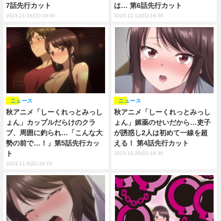
7話先行カット
は… 第6話先行カット
2023.11.26(日) 19:00
2023.11.12(日) 18:30
ニュース
ニュース
秋アニメ「しーくれっとみっし
秋アニメ「しーくれっとみっし
ょん」カップルだらけのクラ
ょん」媚薬のせいだから…吏子
ブ、周囲に釣られ…「こんな大
が誘惑し2人は初めて一線を超
勢の前で…！」第5話先行カッ
える！ 第4話先行カット
ト
2023.10.29(日) 18:30
2023.11.5(日) 18:15