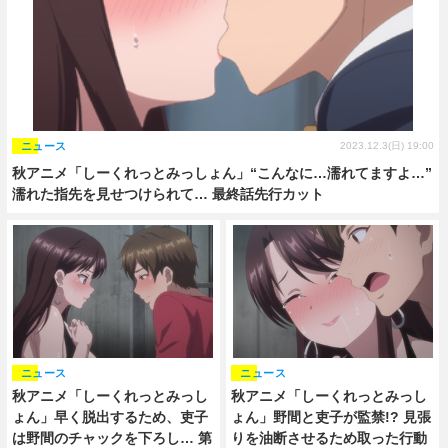
ニュース
2023.12.3(日) 19:00
秋アニメ「しーくれっとみっしょん」“こんなに…濡れてますよ…”
濡れた指先を見せつけられて… 最終話先行カット
ニュース
ニュース
秋アニメ「しーくれっとみっし
秋アニメ「しーくれっとみっし
ょん」早く脱出するため、吏子
ょん」野間と吏子が監禁!? 見張
は野間のチャックを下ろし… 第
りを油断させるため取った行動