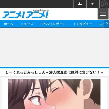
CL
ホーム
ニュース
イベントレポート
インタビュー
レビュ
ニュース
アニメ
映画/ドラマ
イベントレポート
マンガ
ノベル
アニメ
映画
インタビュー
音楽
声優
ライブ
舞台
スタッフ
声優
レビュー
しーくれっとみっしょん～潜入捜査官は絶対に負けない！～
ゲーム
グッズ
海外イベント
ビジネス
俳優・タレント
アーティスト
アニメ
実写
動画
イベント
海外
ビジネス
書評
イベント
アニメ
映画/ドラマ
連載・コラム
ゲーム
座談会
アニメ！アニメ！TV
ABEMA Cafe