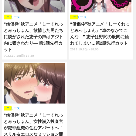
ニュース
ニュース
“僧侶枠”秋アニメ「しーくれっ
“僧侶枠”秋アニメ「しーくれっ
とみっしょん」欲情した男たち
とみっしょん」“車のなかでこ
に脱がされた吏子の声はアジト
んな…” 吏子は野間の股間に触
内に響きわたり― 第3話先行カ
れてしまい…第2話先行カット
ット
2023.10.8(日) 18:00
2023.10.15(日) 18:30
ニュース
“僧侶枠”秋アニメ「しーくれっ
とみっしょん」女性潜入捜査官
が犯罪組織の住むアパートへ！
スリル＆エロスなミッション開