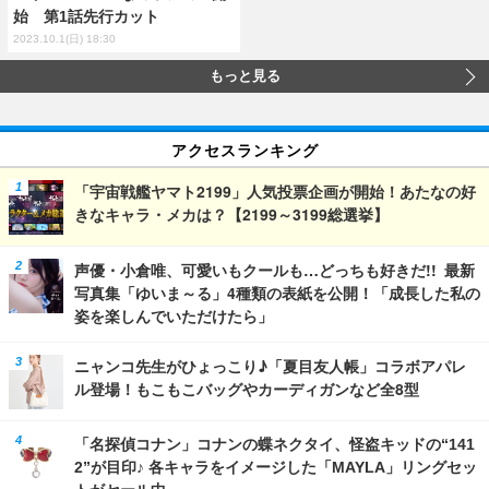
始 第1話先行カット
2023.10.1(日) 18:30
もっと見る
アクセスランキング
「宇宙戦艦ヤマト2199」人気投票企画が開始！あたなの好
きなキャラ・メカは？【2199～3199総選挙】
声優・小倉唯、可愛いもクールも…どっちも好きだ!! 最新
写真集「ゆいま～る」4種類の表紙を公開！「成長した私の
姿を楽しんでいただけたら」
ニャンコ先生がひょっこり♪「夏目友人帳」コラボアパレ
ル登場！もこもこバッグやカーディガンなど全8型
「名探偵コナン」コナンの蝶ネクタイ、怪盗キッドの“141
2”が目印♪ 各キャラをイメージした「MAYLA」リングセッ