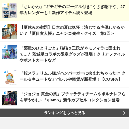
「ちいかわ」“ギチギチのゴーグル付き”うさぎ靴下や、27
年カレンダーも！新作アイテム続々登場
【夏休みの宿題】日本の夏は妖怪！演じてる声優わかるか
い？『夏目友人帳』ニャンコ先生＜クイズ 第2回＞
「薬屋のひとりごと」猫猫＆壬氏がネモフィラに囲まれ
て…♪ 茨城県コラボの限定グッズが登場！クリアファイル
やポストカードなど
「転スラ」リムル様がハンバーガーに挟まれちゃった!? ク
ール＆キュートなアパレルや雑貨が新登場！【COSPA】
「ジョジョ 黄金の風」ブチャラティチームやポルナレフら
を華やかに♪ 「glamb」新作カプセルコレクション登場
ランキングをもっと見る