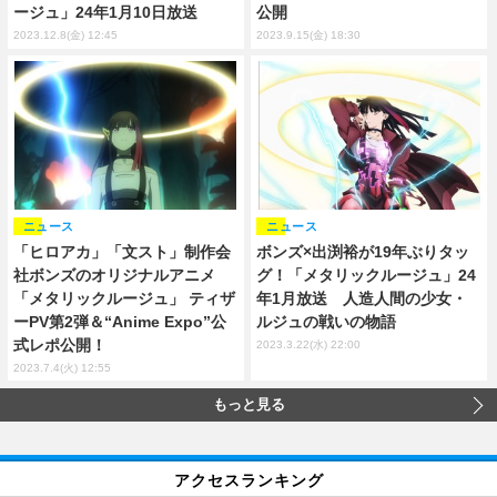
ージュ」24年1月10日放送
公開
2023.12.8(金) 12:45
2023.9.15(金) 18:30
ニュース
ニュース
「ヒロアカ」「文スト」制作会
ボンズ×出渕裕が19年ぶりタッ
社ボンズのオリジナルアニメ
グ！「メタリックルージュ」24
「メタリックルージュ」 ティザ
年1月放送 人造人間の少女・
ーPV第2弾＆“Anime Expo”公
ルジュの戦いの物語
式レポ公開！
2023.3.22(水) 22:00
2023.7.4(火) 12:55
もっと見る
アクセスランキング