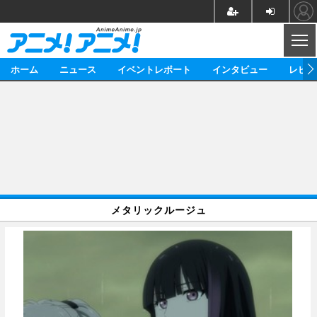
CL
ホーム
ニュース
イベントレポート
インタビュー
レビュ
ニュース
アニメ
映画/ドラマ
イベントレポート
マンガ
ノベル
アニメ
映画
インタビュー
音楽
声優
ライブ
舞台
スタッフ
声優
レビュー
メタリックルージュ
ゲーム
グッズ
海外イベント
ビジネス
俳優・タレント
アーティスト
アニメ
実写
動画
イベント
海外
ビジネス
書評
イベント
アニメ
映画/ドラマ
連載・コラム
ゲーム
座談会
アニメ！アニメ！TV
ABEMA Cafe