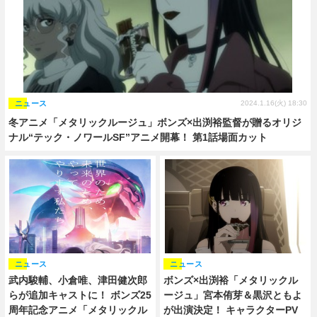
ニュース
2024.1.16(火) 18:30
冬アニメ「メタリックルージュ」ボンズ×出渕裕監督が贈るオリジ
ナル“テック・ノワールSF”アニメ開幕！ 第1話場面カット
ニュース
ニュース
武内駿輔、小倉唯、津田健次郎
ボンズ×出渕裕「メタリックル
らが追加キャストに！ ボンズ25
ージュ」宮本侑芽＆黒沢ともよ
周年記念アニメ「メタリックル
が出演決定！ キャラクターPV