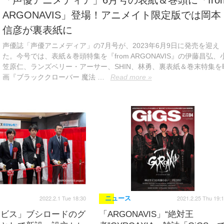
「声優アニメディア」6月号の表紙＆巻頭に「fro
ARGONAVIS」登場！アニメイト限定版では岡本
信彦が裏表紙に
声優誌「声優アニメディア」の7月号が、2023年6月9日に発売を迎え
た。今号では、表紙＆巻頭特集を『from ARGONAVIS』の伊藤昌弘、
笠原仁、ランズベリー・アーサー、SHIN、林勇、裏表紙＆巻末特集を
画『ブラッククローバー 魔法 …
Read more »
2022.2.1 Tue 18:30
2021.2.25 Thu 19:
ニュース
ナビス」ブシロードのグ
「ARGONAVIS」“絶対王