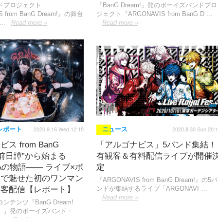
ドプロジェクト
『BanG Dream!』発のボーイズバンドプロ
 from BanG Dream!』の舞台
ジェクト『ARGONAVIS from BanG D …
…
Read more »
Read more »
2020.9.16 Wed 12:15
2020.8.30 Sun 20:
レポート
ニュース
ス from BanG
「アルゴナビス」5バンド集結！
」“前日譚”から始まる
有観客＆有料配信ライブが開催
IAの物語―― ライブ×ボ
定
マで魅せた初のワンマン
『ARGONAVIS from BanG Dream!』の5バ
観客配信【レポート】
ンドが集結するライブ「ARGONAVI …
Read more »
テンツ『BanG Dream!
）』発のボーイズバンド・