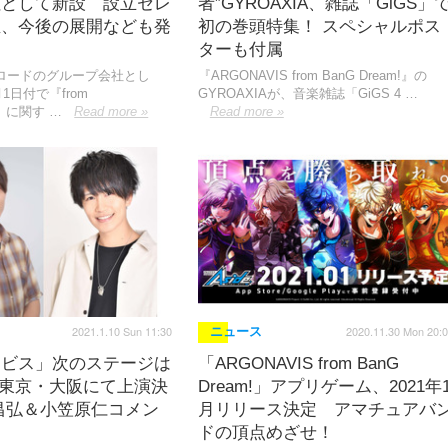
社として新設 設立セレ
者”GYROAXIA、雑誌「GiGS」
催、今後の展開なども発
初の巻頭特集！ スペシャルポス
ターも付属
ロードのグループ会社とし
『ARGONAVIS from BanG Dream!』の
月1日付で『from
GYROAXIAが、音楽雑誌「GiGS 4 …
S』に関す …
Read more »
Read more »
2021.1.10 Sun 11:30
2020.11.30 Mon 20:
ニュース
ナビス」次のステージは
「ARGONAVIS from BanG
に東京・大阪にて上演決
Dream!」アプリゲーム、2021年
昌弘＆小笠原仁コメン
月リリース決定 アマチュアバ
ドの頂点めざせ！