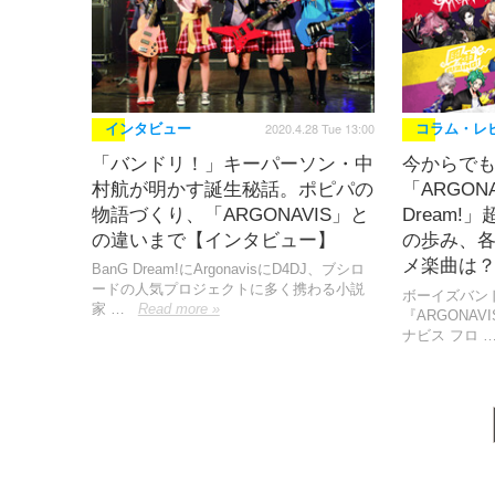
2020.4.28 Tue 13:00
インタビュー
コラム・レ
「バンドリ！」キーパーソン・中
今からで
村航が明かす誕生秘話。ポピパの
「ARGONAV
物語づくり、「ARGONAVIS」と
Dream
の違いまで【インタビュー】
の歩み、
メ楽曲は
BanG Dream!にArgonavisにD4DJ、ブシロ
ードの人気プロジェクトに多く携わる小説
ボーイズバン
家 …
Read more »
『ARGONAVIS
ナビス フロ 