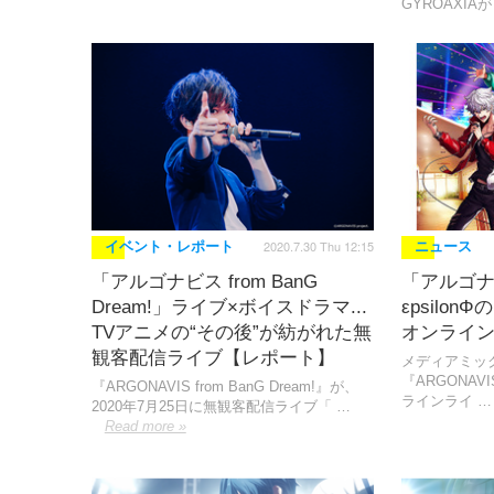
GYROAXIAが
2020.7.30 Thu 12:15
イベント・レポート
ニュース
「アルゴナビス from BanG
「アルゴナ
Dream!」ライブ×ボイスドラマ...
εpsilo
TVアニメの“その後”が紡がれた無
オンライ
観客配信ライブ【レポート】
メディアミッ
『ARGONAVIS
『ARGONAVIS from BanG Dream!』が、
ラインライ …
2020年7月25日に無観客配信ライブ「 …
Read more »