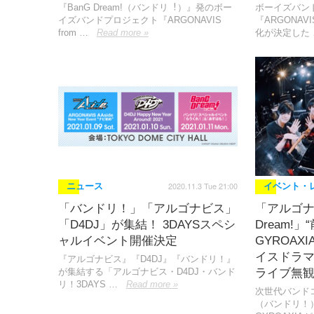
『BanG Dream!（バンドリ︕）』発のボー
ボーイズバン
イズバンドプロジェクト『ARGONAVIS
『ARGONAVIS
from …
Read more »
化が決定した 
2020.11.3 Tue 21:00
ニュース
イベント・
「バンドリ！」「アルゴナビス」
「アルゴナビ
「D4DJ」が集結！ 3DAYSスペシ
Dream!
ャルイベント開催決定
GYROAX
イスドラ
『アルゴナビス』『D4DJ』『バンドリ！』
が集結する「アルゴナビス・D4DJ・バンド
ライブ無
リ！3DAYS …
Read more »
次世代バンドコン
（バンドリ！