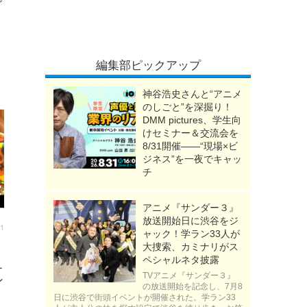
で
編集部ピックアップ
神谷浩史さんと“アニメ
のしごと”を深掘り！
DMM pictures、学生向
けセミナー＆交流会を
8/31開催――“現場×ビ
ジネス”を一夜でキャッ
チ
アニメ『サンダー３』
放送開始日に渋谷をジ
01
ャック！学ラン33人が
大捜索、カミナリがス
ペシャルネタ披露
1
TVアニメ『サンダー３』
ン
の放送開始を記念し、7月8
日に渋谷で街頭イベントが開催された。学ラン33