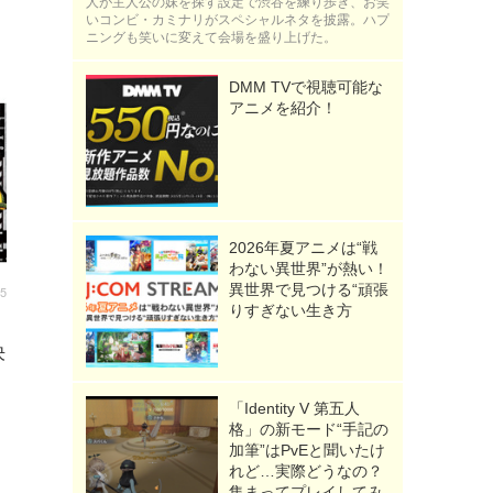
人が主人公の妹を探す設定で渋谷を練り歩き、お笑
いコンビ・カミナリがスペシャルネタを披露。ハプ
ニングも笑いに変えて会場を盛り上げた。
DMM TVで視聴可能な
アニメを紹介！
2026年夏アニメは“戦
わない異世界”が熱い！
異世界で見つける“頑張
15
りすぎない生き方
決
「Identity V 第五人
格」の新モード“手記の
加筆”はPvEと聞いたけ
れど…実際どうなの？
集まってプレイしてみ