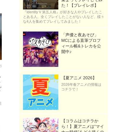
た！【プレイレポ】
『Identity V 第五人格』が好きな人やプレイしたこ
とある人、全くプレイしたことがない人など、様々
な4人を集めてプレイしてみました！
「声優と夜あそび」
MCによる直筆プロフ
ィール帳&トレカを公
開中♪
15
弘
【夏アニメ 2026】
ト
2026年春アニメの情報は
ど
コチラで！
信
【コラムはコチラか
ら！】夏アニメは“マイ