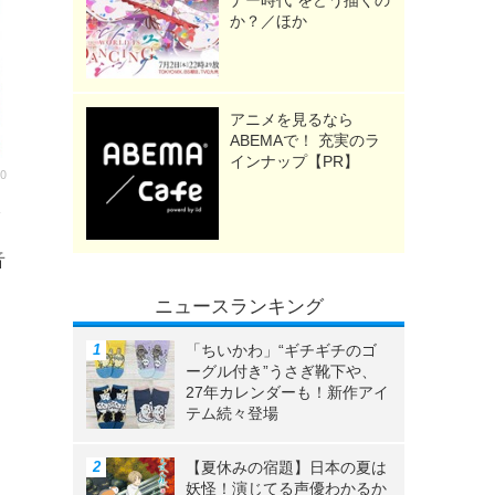
ナー時代”をどう描くの
か？／ほか
アニメを見るなら
ABEMAで！ 充実のラ
インナップ【PR】
00
本
音
ニュースランキング
「ちいかわ」“ギチギチのゴ
、
ーグル付き”うさぎ靴下や、
27年カレンダーも！新作アイ
テム続々登場
【夏休みの宿題】日本の夏は
妖怪！演じてる声優わかるか