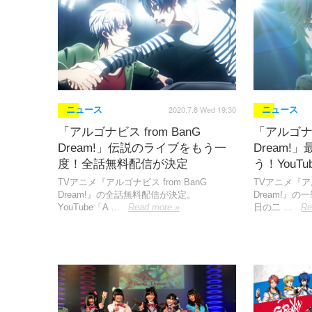
2020.7.8 Wed 19:30
ニュース
ニュース
「アルゴナビス from BanG
「アルゴナビ
Dream!」伝説のライブをもう一
Dream
度！全話無料配信が決定
う！YouT
TVアニメ『アルゴナビス from BanG
TVアニメ『アル
Dream!』の全話無料配信が決定。
Dream!』の
YouTube「A …
Read more »
日の二 …
Re