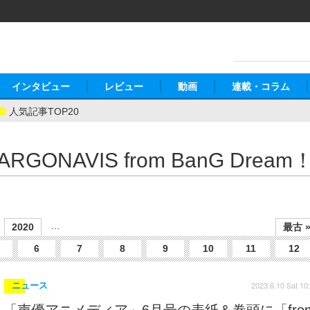
インタビュー
レビュー
動画
連載・コラム
人気記事TOP20
ARGONAVIS from BanG Dream
…
2020
最古 
6
7
8
9
10
11
12
2023.6.10 Sat 10
ニュース