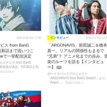
2020.5.25 Mon 17:30
2020.5.7 Thu 12:
インタビュー
ス from BanG
「ARGONAVIS」前田誠二＆橋
!」最新話まで追いつこ
真一、リアルの関係性もまるで
ubeで一挙配信決定
“兄弟”？ アニメ化までの歩み、
楽のルーツを語る【インタビュ
ゴナビス from BanG
一挙放送が決定。5月30日と31
ー】
PR
ad more »
ボーイズバンドプロジェクト
「ARGONAVIS from BanG Dream!」より
「Argon …
Read more »