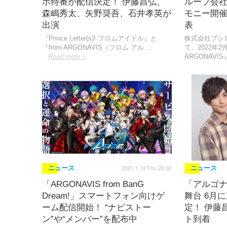
ボ特番が配信決定！ 伊藤昌弘、
ループ会
森嶋秀太、矢野奨吾、石井孝英が
モニー開
出演
表
『Prince Letter(s)! フロムアイドル』と
株式会社ブシ
『from ARGONAVIS（フロム アル …
て、2022年2
Read more »
ARGONAVI
2021.1.14 Thu 20:30
ニュース
ニュース
「ARGONAVIS from BanG
「アルゴ
Dream!」スマートフォン向けゲ
舞台 6月
ーム配信開始！ “ナビストー
定！ 伊藤
ン”や“メンバー”を配布中
ト到着