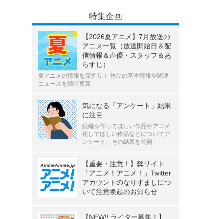
特集企画
【2026夏アニメ】7月放送の
アニメ一覧（放送開始日＆配
信情報＆声優・スタッフ＆あ
らすじ）
夏アニメの情報を深掘り！ 作品の基本情報や関連
ニュースを随時更新
気になる「アンケート」結果
に注目
続編を作ってほしい作品やアニメ
化してほしい作品などについてア
ンケート、その結果を公開
【重要・注意！】弊サイト
「アニメ！アニメ！」Twitter
アカウントのなりすましにつ
いて注意喚起のお知らせ
【NEW!! ライター募集！】