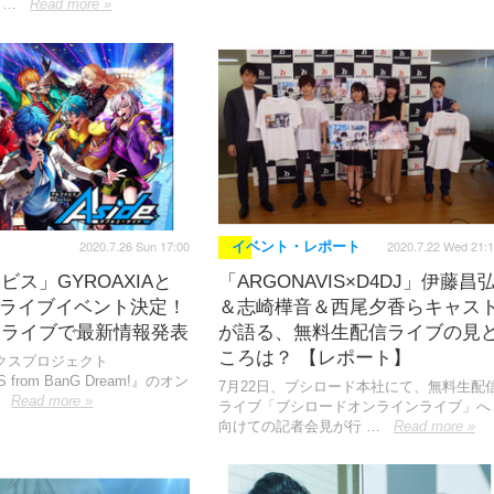
 …
Read more »
2020.7.26 Sun 17:00
2020.7.22 Wed 21:
イベント・レポート
ビス」GYROAXIAと
「ARGONAVIS×D4DJ」伊藤昌
nΦのライブイベント決定！
＆志崎樺音＆西尾夕香らキャス
ンライブで最新情報発表
が語る、無料生配信ライブの見
ころは？ 【レポート】
クスプロジェクト
 from BanG Dream!』のオン
7月22日、ブシロード本社にて、無料生配
Read more »
ライブ「ブシロードオンラインライブ」へ
向けての記者会見が行 …
Read more »