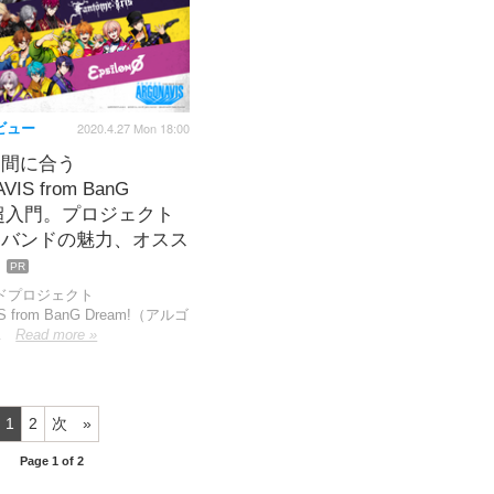
2020.4.27 Mon 18:00
ビュー
も間に合う
IS from BanG
!」超入門。プロジェクト
各バンドの魅力、オスス
？
PR
ドプロジェクト
 from BanG Dream!（アルゴ
…
Read more »
1
2
次
Page 1 of 2