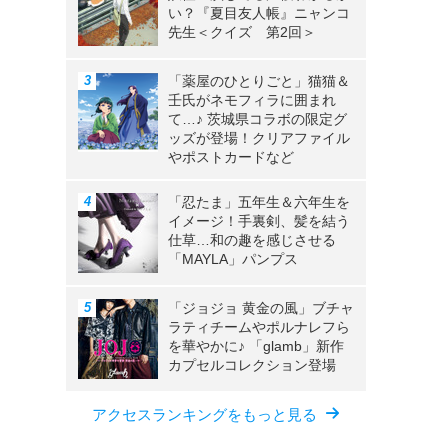
い？『夏目友人帳』ニャンコ
先生＜クイズ 第2回＞
「薬屋のひとりごと」猫猫＆
壬氏がネモフィラに囲まれ
て…♪ 茨城県コラボの限定グ
ッズが登場！クリアファイル
やポストカードなど
「忍たま」五年生＆六年生を
イメージ！手裏剣、髪を結う
仕草…和の趣を感じさせる
「MAYLA」パンプス
「ジョジョ 黄金の風」ブチャ
ラティチームやポルナレフら
を華やかに♪ 「glamb」新作
カプセルコレクション登場
アクセスランキングをもっと見る