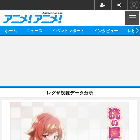
CL
ホーム
ニュース
イベントレポート
インタビュー
レビュ
ニュース
アニメ
映画/ドラマ
イベントレポート
マンガ
ノベル
アニメ
映画
インタビュー
音楽
声優
ライブ
舞台
スタッフ
声優
レビュー
レグザ視聴データ分析
ゲーム
グッズ
海外イベント
ビジネス
俳優・タレント
アーティスト
アニメ
実写
動画
イベント
海外
ビジネス
書評
イベント
アニメ
映画/ドラマ
連載・コラム
ゲーム
座談会
アニメ！アニメ！TV
ABEMA Cafe