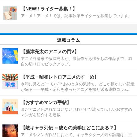
【NEW!! ライター募集！】
アニメ！アニメ！では、記事執筆ライターを募集しています。
連載コラム
【藤津亮太のアニメの門V】
アニメ評論家の藤津亮太が、最新作から懐かしの作品まで、独
自の切り口でピックアップ。
【平成・昭和レトロアニメのすゝめ】
令和に見ると“エモい”？あのときの気持ち、どこか懐かしい記憶
が蘇る――平成・昭和を彩ったアニメを振り返る連載コラム。
【おすすめマンガ手帖】
まだアニメ化されてはいないけれどぜひ読んでほしいおすすめ
マンガを紹介する連載
【敵キャラ列伝 ～彼らの美学はどこにある？】
アニメやマンガ作品において、キャラクター人気や話題は、主