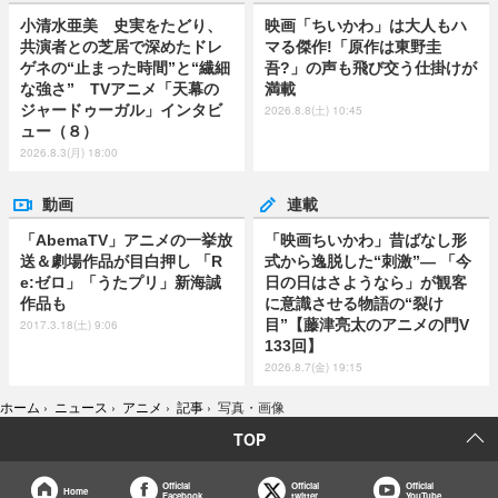
小清水亜美 史実をたどり、
映画「ちいかわ」は大人もハ
共演者との芝居で深めたドレ
マる傑作!「原作は東野圭
ゲネの“止まった時間”と“繊細
吾?」の声も飛び交う仕掛けが
な強さ” TVアニメ「天幕の
満載
ジャードゥーガル」インタビ
2026.8.8(土) 10:45
ュー（８）
2026.8.3(月) 18:00
動画
連載
「AbemaTV」アニメの一挙放
「映画ちいかわ」昔ばなし形
送＆劇場作品が目白押し 「R
式から逸脱した“刺激”― 「今
e:ゼロ」「うたプリ」新海誠
日の日はさようなら」が観客
作品も
に意識させる物語の“裂け
目”【藤津亮太のアニメの門V
2017.3.18(土) 9:06
133回】
2026.8.7(金) 19:15
ホーム
›
ニュース
›
アニメ
›
記事
›
写真・画像
TOP
Official
Official
Official
Home
Facebook
twitter
YouTube