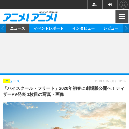
CL
ム
ニュース
イベントレポート
インタビュー
レビュー
ニュース
アニメ
映画/ドラマ
イベントレポート
マンガ
ノベル
アニメ
映画
インタビュー
音楽
声優
ライブ
舞台
スタッフ
声優
レビュー
2019.4.15（月） 12:55
ニュース
「ハイスクール・フリート」2020年初春に劇場版公開へ！ティ
ゲーム
グッズ
海外イベント
ビジネス
俳優・タレント
アーティスト
アニメ
実写
動画
ザーPV発表 1枚目の写真・画像
イベント
海外
ビジネス
書評
イベント
アニメ
映画/ドラマ
連載・コラム
ゲーム
座談会
アニメ！アニメ！TV
ABEMA Cafe