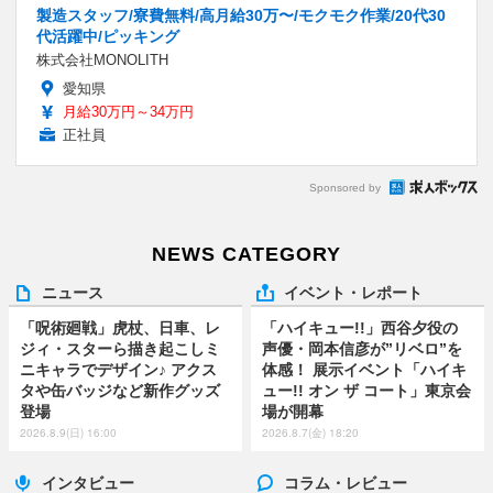
製造スタッフ/寮費無料/高月給30万〜/モクモク作業/20代30
代活躍中/ピッキング
株式会社MONOLITH
愛知県
月給30万円～34万円
正社員
Sponsored by
NEWS CATEGORY
ニュース
イベント・レポート
「呪術廻戦」虎杖、日車、レ
「ハイキュー!!」西谷夕役の
ジィ・スターら描き起こしミ
声優・岡本信彦が”リベロ”を
ニキャラでデザイン♪ アクス
体感！ 展示イベント「ハイキ
タや缶バッジなど新作グッズ
ュー!! オン ザ コート」東京会
登場
場が開幕
2026.8.9(日) 16:00
2026.8.7(金) 18:20
インタビュー
コラム・レビュー