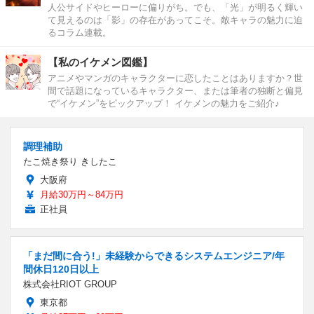
人公サイドやヒーローに偏りがち。でも、「光」が明るく輝い
て見えるのは「影」の存在があってこそ。敵キャラの魅力に迫
るコラム連載。
【私のイケメン図鑑】
アニメやマンガのキャラクターに恋したことはありますか？世
間で話題になっているキャラクター、または筆者の独断と偏見
で“イケメン”をピックアップ！ イケメンの魅力をご紹介♪
調理補助
たこ焼き祭り きしたこ
大阪府
月給30万円～84万円
正社員
「まだ間に合う!」未経験からできるシステムエンジニア/年
間休日120日以上
株式会社RIOT GROUP
東京都