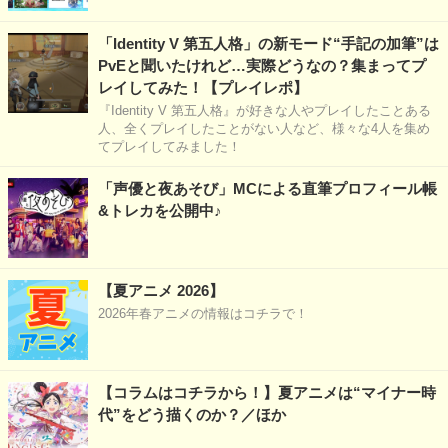
「Identity V 第五人格」の新モード“手記の加筆”は
PvEと聞いたけれど…実際どうなの？集まってプ
レイしてみた！【プレイレポ】
『Identity V 第五人格』が好きな人やプレイしたことある
人、全くプレイしたことがない人など、様々な4人を集め
てプレイしてみました！
「声優と夜あそび」MCによる直筆プロフィール帳
&トレカを公開中♪
【夏アニメ 2026】
2026年春アニメの情報はコチラで！
【コラムはコチラから！】夏アニメは“マイナー時
代”をどう描くのか？／ほか