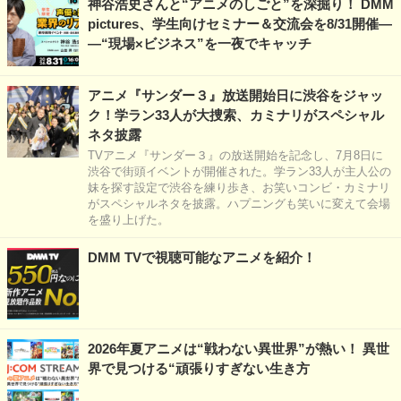
神谷浩史さんと“アニメのしごと”を深掘り！ DMM
pictures、学生向けセミナー＆交流会を8/31開催―
―“現場×ビジネス”を一夜でキャッチ
アニメ『サンダー３』放送開始日に渋谷をジャッ
ク！学ラン33人が大捜索、カミナリがスペシャル
ネタ披露
TVアニメ『サンダー３』の放送開始を記念し、7月8日に
渋谷で街頭イベントが開催された。学ラン33人が主人公の
妹を探す設定で渋谷を練り歩き、お笑いコンビ・カミナリ
がスペシャルネタを披露。ハプニングも笑いに変えて会場
を盛り上げた。
DMM TVで視聴可能なアニメを紹介！
2026年夏アニメは“戦わない異世界”が熱い！ 異世
界で見つける“頑張りすぎない生き方