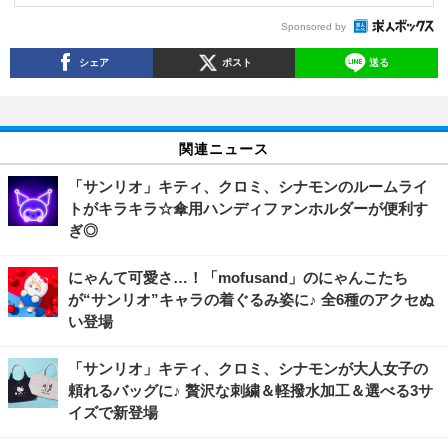
Sponsored by
シェア
ポスト
送る
関連ニュース
「サンリオ」キティ、クロミ、シナモンのルームライ
トがキラキラ☆傘用ハンディファンホルダーが便利す
ぎ◎
にゃんて可愛さ…！「mofusand」のにゃんこたち
が“サンリオ”キャラの着ぐるみ姿に♪ 全6種のアクセぬ
い登場
「サンリオ」キティ、クロミ、シナモンが大人女子の
頼れるバッグに♪ 贅沢な刺繍＆軽撥水加工＆選べる3サ
イズで新登場