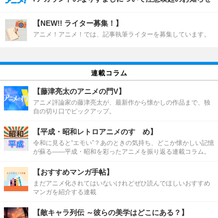
【NEW!! ライター募集！】
アニメ！アニメ！では、記事執筆ライターを募集しています。
連載コラム
【藤津亮太のアニメの門V】
アニメ評論家の藤津亮太が、最新作から懐かしの作品まで、独
自の切り口でピックアップ。
【平成・昭和レトロアニメのすゝめ】
令和に見ると“エモい”？あのときの気持ち、どこか懐かしい記憶
が蘇る――平成・昭和を彩ったアニメを振り返る連載コラム。
【おすすめマンガ手帖】
まだアニメ化されてはいないけれどぜひ読んでほしいおすすめ
マンガを紹介する連載
【敵キャラ列伝 ～彼らの美学はどこにある？】