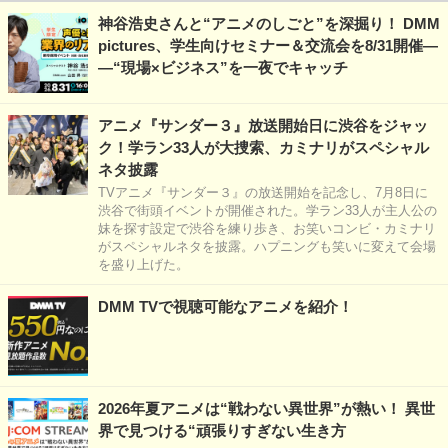
神谷浩史さんと“アニメのしごと”を深掘り！ DMM
pictures、学生向けセミナー＆交流会を8/31開催―
―“現場×ビジネス”を一夜でキャッチ
アニメ『サンダー３』放送開始日に渋谷をジャッ
ク！学ラン33人が大捜索、カミナリがスペシャル
ネタ披露
TVアニメ『サンダー３』の放送開始を記念し、7月8日に
渋谷で街頭イベントが開催された。学ラン33人が主人公の
妹を探す設定で渋谷を練り歩き、お笑いコンビ・カミナリ
がスペシャルネタを披露。ハプニングも笑いに変えて会場
を盛り上げた。
DMM TVで視聴可能なアニメを紹介！
2026年夏アニメは“戦わない異世界”が熱い！ 異世
界で見つける“頑張りすぎない生き方