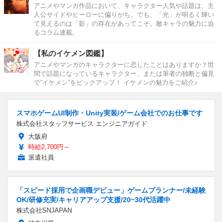
アニメやマンガ作品において、キャラクター人気や話題は、主
人公サイドやヒーローに偏りがち。でも、「光」が明るく輝い
て見えるのは「影」の存在があってこそ。敵キャラの魅力に迫
るコラム連載。
【私のイケメン図鑑】
アニメやマンガのキャラクターに恋したことはありますか？世
間で話題になっているキャラクター、または筆者の独断と偏見
で“イケメン”をピックアップ！ イケメンの魅力をご紹介♪
スマホゲームUI制作・Unity実装/ゲーム会社でのお仕事です
株式会社スタッフサービス エンジニアガイド
大阪府
時給2,700円～
派遣社員
「スピード採用で企画職デビュー」ゲームプランナー/未経験
OK/研修充実/キャリアアップ支援/20~30代活躍中
株式会社SNJAPAN