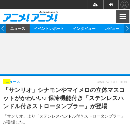
CL
ム
ニュース
イベントレポート
インタビュー
レビュー
ニュース
アニメ
映画/ドラマ
イベントレポート
マンガ
ノベル
アニメ
映画
インタビュー
音楽
声優
ライブ
舞台
スタッフ
声優
レビュー
2026.7.7（火） 18:45
ニュース
「サンリオ」シナモンやマイメロの立体マスコ
ゲーム
グッズ
海外イベント
ビジネス
俳優・タレント
アーティスト
アニメ
実写
動画
ットがかわいい♪ 保冷機能付き「ステンレスハ
イベント
海外
ビジネス
書評
イベント
アニメ
映画/ドラマ
連載・コラム
ンドル付きストロータンブラー」が登場
ゲーム
座談会
アニメ！アニメ！TV
ABEMA Cafe
「サンリオ」より「ステンレスハンドル付きストロータンブラー」
が登場した。