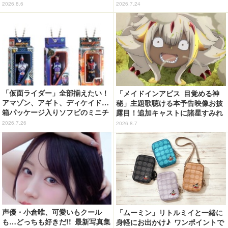
月13日～】
2026.8.6
2026.7.24
「仮面ライダー」全部揃えたい！
「メイドインアビス 目覚める神
アマゾン、アギト、ディケイド…
秘」主題歌聴ける本予告映像お披
箱パッケージ入りソフビのミニチ
露目！追加キャストに諸星すみれ
ュアが登場
&星野貴紀
2026.7.26
2026.8.7
声優・小倉唯、可愛いもクール
「ムーミン」リトルミイと一緒に
も…どっちも好きだ!! 最新写真集
身軽にお出かけ♪ ワンポイントで