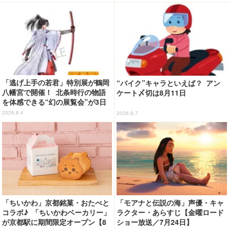
ージで登場！
「逃げ上手の若君」特別展が鶴岡
“バイク”キャラといえば？ アン
八幡宮で開催！ 北条時行の物語
ケート〆切は8月11日
を体感できる“幻の展覧会”が3日
間限定で登場【8/28～30】
2026.8.4
2026.8.7
「ちいかわ」京都銘菓・おたべと
「モアナと伝説の海」声優・キャ
コラボ♪ 「ちいかわベーカリー」
ラクター・あらすじ【金曜ロード
が京都駅に期間限定オープン【8
ショー放送／7月24日】