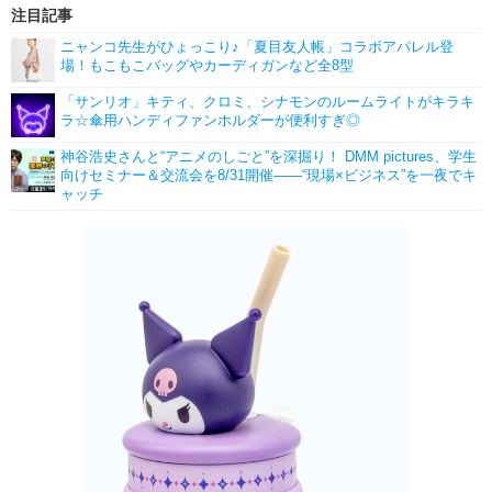
注目記事
ニャンコ先生がひょっこり♪「夏目友人帳」コラボアパレル登
場！もこもこバッグやカーディガンなど全8型
「サンリオ」キティ、クロミ、シナモンのルームライトがキラキ
ラ☆傘用ハンディファンホルダーが便利すぎ◎
神谷浩史さんと“アニメのしごと”を深掘り！ DMM pictures、学生
向けセミナー＆交流会を8/31開催――“現場×ビジネス”を一夜でキ
ャッチ