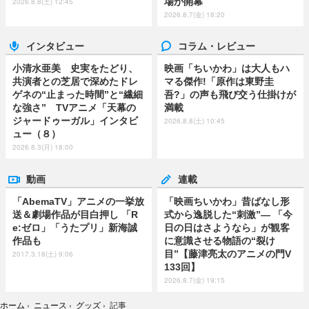
場が開幕
2026.8.8(土) 12:45
2026.8.7(金) 18:20
インタビュー
コラム・レビュー
小清水亜美 史実をたどり、
映画「ちいかわ」は大人もハ
共演者との芝居で深めたドレ
マる傑作!「原作は東野圭
ゲネの“止まった時間”と“繊細
吾?」の声も飛び交う仕掛けが
な強さ” TVアニメ「天幕の
満載
ジャードゥーガル」インタビ
2026.8.8(土) 10:45
ュー（８）
2026.8.3(月) 18:00
動画
連載
「AbemaTV」アニメの一挙放
「映画ちいかわ」昔ばなし形
送＆劇場作品が目白押し 「R
式から逸脱した“刺激”― 「今
e:ゼロ」「うたプリ」新海誠
日の日はさようなら」が観客
作品も
に意識させる物語の“裂け
目”【藤津亮太のアニメの門V
2017.3.18(土) 9:06
133回】
2026.8.7(金) 19:15
ホーム
›
ニュース
›
グッズ
›
記事