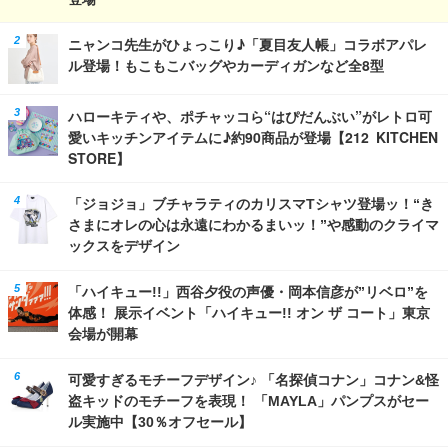
ニャンコ先生がひょっこり♪「夏目友人帳」コラボアパレ
ル登場！もこもこバッグやカーディガンなど全8型
ハローキティや、ポチャッコら“はぴだんぶい”がレトロ可
愛いキッチンアイテムに♪約90商品が登場【212 KITCHEN
STORE】
「ジョジョ」ブチャラティのカリスマTシャツ登場ッ！“き
さまにオレの心は永遠にわかるまいッ！”や感動のクライマ
ックスをデザイン
「ハイキュー!!」西谷夕役の声優・岡本信彦が”リベロ”を
体感！ 展示イベント「ハイキュー!! オン ザ コート」東京
会場が開幕
可愛すぎるモチーフデザイン♪ 「名探偵コナン」コナン&怪
盗キッドのモチーフを表現！ 「MAYLA」パンプスがセー
ル実施中【30％オフセール】