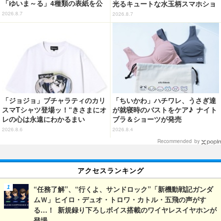
「ゆいま～る」4種類の表紙を公
光るキュートな水玉柄スマホショ
開！「成長した私の姿を楽しんで
ルダーが新登場！
2026.8.7
2026.8.7
いただけたら」
「ジョジョ」ブチャラティのカリ
「ちいかわ」ハチワレ、うさぎ達
スマTシャツ登場ッ！“きさまにオ
が就寝時のバストをケア♪ ナイト
レの心は永遠にわかるまい
ブラ＆ショーツが発売
ッ！”や感動のクライマックスを
2026.8.6
2026.8.4
デザイン
Recommended by
アクセスランキング
“任務了解”、“行くよ、サンドロック”「新機動戦記ガンダ
ムＷ」ヒイロ・デュオ・トロワ・カトル・五飛の声がす
る…！ 新規録り下ろしボイス搭載のワイヤレスイヤホンが
登場