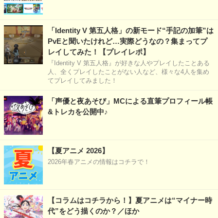
「Identity V 第五人格」の新モード“手記の加筆”は
PvEと聞いたけれど…実際どうなの？集まってプ
レイしてみた！【プレイレポ】
『Identity V 第五人格』が好きな人やプレイしたことある
人、全くプレイしたことがない人など、様々な4人を集め
てプレイしてみました！
「声優と夜あそび」MCによる直筆プロフィール帳
&トレカを公開中♪
【夏アニメ 2026】
2026年春アニメの情報はコチラで！
【コラムはコチラから！】夏アニメは“マイナー時
代”をどう描くのか？／ほか