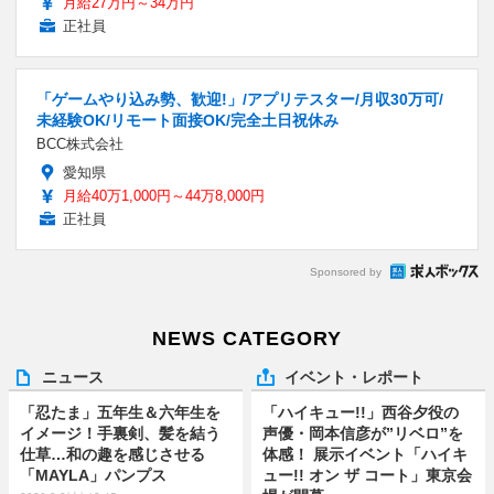
月給27万円～34万円
正社員
「ゲームやり込み勢、歓迎!」/アプリテスター/月収30万可/
未経験OK/リモート面接OK/完全土日祝休み
BCC株式会社
愛知県
月給40万1,000円～44万8,000円
正社員
Sponsored by
NEWS CATEGORY
ニュース
イベント・レポート
「忍たま」五年生＆六年生を
「ハイキュー!!」西谷夕役の
イメージ！手裏剣、髪を結う
声優・岡本信彦が”リベロ”を
仕草…和の趣を感じさせる
体感！ 展示イベント「ハイキ
「MAYLA」パンプス
ュー!! オン ザ コート」東京会