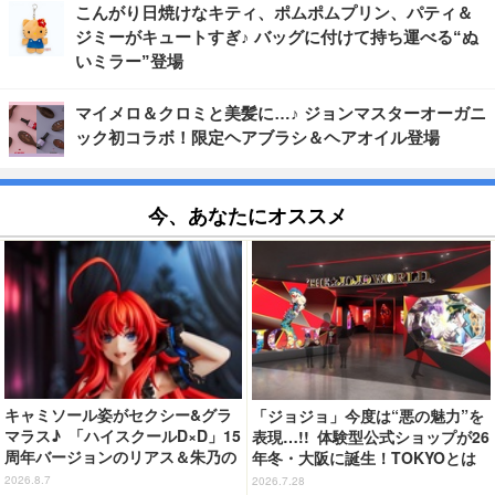
こんがり日焼けなキティ、ポムポムプリン、パティ＆
ジミーがキュートすぎ♪ バッグに付けて持ち運べる“ぬ
いミラー”登場
マイメロ＆クロミと美髪に…♪ ジョンマスターオーガニ
ック初コラボ！限定ヘアブラシ＆ヘアオイル登場
今、あなたにオススメ
キャミソール姿がセクシー&グラ
「ジョジョ」今度は“悪の魅力”を
マラス♪ 「ハイスクールD×D」15
表現…!! 体験型公式ショップが26
周年バージョンのリアス＆朱乃の
年冬・大阪に誕生！TOKYOとは
フィギュアがリニューアルパッケ
対局のコンセプトに注目
2026.8.7
2026.7.28