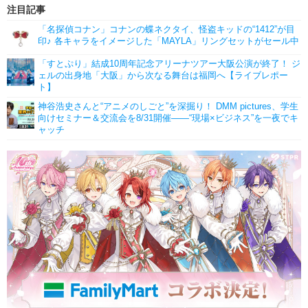
注目記事
「名探偵コナン」コナンの蝶ネクタイ、怪盗キッドの“1412”が目
印♪ 各キャラをイメージした「MAYLA」リングセットがセール中
「すとぷり」結成10周年記念アリーナツアー大阪公演が終了！ ジ
ェルの出身地「大阪」から次なる舞台は福岡へ【ライブレポー
ト】
神谷浩史さんと“アニメのしごと”を深掘り！ DMM pictures、学生
向けセミナー＆交流会を8/31開催――“現場×ビジネス”を一夜でキ
ャッチ