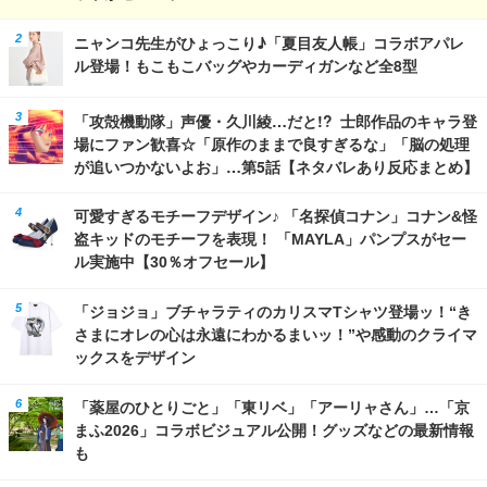
ニャンコ先生がひょっこり♪「夏目友人帳」コラボアパレ
ル登場！もこもこバッグやカーディガンなど全8型
「攻殻機動隊」声優・久川綾…だと!? 士郎作品のキャラ登
場にファン歓喜☆「原作のままで良すぎるな」「脳の処理
が追いつかないよお」…第5話【ネタバレあり反応まとめ】
可愛すぎるモチーフデザイン♪ 「名探偵コナン」コナン&怪
盗キッドのモチーフを表現！ 「MAYLA」パンプスがセー
ル実施中【30％オフセール】
「ジョジョ」ブチャラティのカリスマTシャツ登場ッ！“き
さまにオレの心は永遠にわかるまいッ！”や感動のクライマ
ックスをデザイン
「薬屋のひとりごと」「東リベ」「アーリャさん」…「京
まふ2026」コラボビジュアル公開！グッズなどの最新情報
も