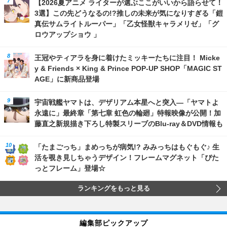
【2026夏アニメ ライターが選ぶここがいいから語らせて！
3選】この先どうなるの!?推しの未来が気になりすぎる「鎧
真伝サムライトルーパー」「乙女怪獣キャラメリゼ」「グ
ロウアップショウ 」
王冠やティアラを身に着けたミッキーたちに注目！ Micke
y & Friends × King & Prince POP-UP SHOP「MAGIC ST
AGE」に新商品登場
宇宙戦艦ヤマトは、デザリアム本星へと突入―「ヤマトよ
永遠に」最終章「第七章 虹色の輪廻」特報映像が公開！加
藤直之新規描き下ろし特製スリーブのBlu-ray＆DVD情報も
「たまごっち」まめっちが病気!? みみっちはもぐもぐ♪ 生
活を覗き見しちゃうデザイン！フレームマグネット「ぴた
っとフレーム」登場☆
ランキングをもっと見る
編集部ピックアップ