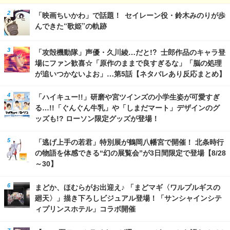
「映画ちいかわ」で話題！ セイレーン役・鈴木みのりが歩
んできた“歌姫”の軌跡
「攻殻機動隊」声優・久川綾…だと!? 士郎作品のキャラ登
場にファン歓喜☆「原作のままで良すぎるな」「脳の処理
が追いつかないよお」…第5話【ネタバレあり反応まとめ】
「ハイキュー!!」研磨や宮ツインズの小学生姿が可愛すぎ
る…!!「ぐんぐん牛乳」や「しまだマート」デザインのグ
ッズも!? ローソン限定グッズが登場！
「逃げ上手の若君」特別展が鶴岡八幡宮で開催！ 北条時行
の物語を体感できる“幻の展覧会”が3日間限定で登場【8/28
～30】
まどか、ほむらがお出迎え♪ 「まどマギ〈ワルプルギスの
廻天〉」描き下ろしビジュアル登場！「サンシャインシテ
ィプリンスホテル」コラボ開催