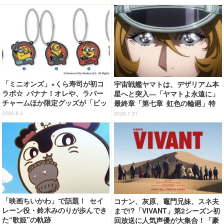
ソン限定グッズが登場！
「ミニオンズ」×くら寿司が初コ
宇宙戦艦ヤマトは、デザリアム本
ラボ☆ バナナ！オレや、ラバー
星へと突入―「ヤマトよ永遠に」
チャームほか限定グッズが「ビッ
最終章「第七章 虹色の輪廻」特
くらポン！」に登場【8月7日～】
報映像が公開！加藤直之新規描き
2026.8.3
2026.7.31
下ろし特製スリーブのBlu-ray＆D
VD情報も
「映画ちいかわ」で話題！ セイ
コナン、灰原、竈門兄妹、スネ夫
レーン役・鈴木みのりが歩んでき
まで!?「VIVANT」第2シーズン初
た“歌姫”の軌跡
回放送に人気声優が大集合！「豪