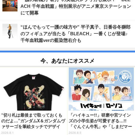
ACH 千年血戦篇」特別展示がアニメ東京ステーション
にて開幕
“ほんでもって一護の味方や” 平子真子、日番谷冬獅郎
のフィギュアが当たる「BLEACH」一番くじが登場♪
千年血戦篇verの藍染惣右介も
今、あなたにオススメ
“切り札は最後まで取っておくも
「ハイキュー!!」研磨や宮ツイン
のだよ…”ガンダムX＆ガンダムヴ
ズの小学生姿が可愛すぎる…!!
ァサーゴを筆絵タッチでデザイ
「ぐんぐん牛乳」や「しまだマー
ン！「ガンダムX」Tシャツ発売
ト」デザインのグッズも!? ロー
2026.8.1
2026.8.5