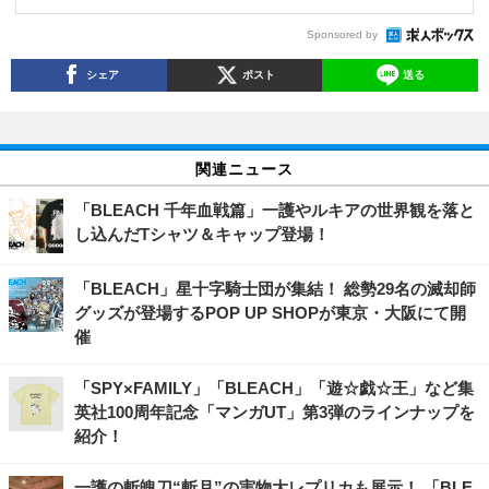
Sponsored by
シェア
ポスト
送る
関連ニュース
「BLEACH 千年血戦篇」一護やルキアの世界観を落と
し込んだTシャツ＆キャップ登場！
「BLEACH」星十字騎士団が集結！ 総勢29名の滅却師
グッズが登場するPOP UP SHOPが東京・大阪にて開
催
「SPY×FAMILY」「BLEACH」「遊☆戯☆王」など集
英社100周年記念「マンガUT」第3弾のラインナップを
紹介！
一護の斬魄刀“斬月”の実物大レプリカも展示！ 「BLE