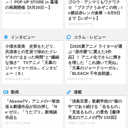
～！ POP UP STORE in 墓場
ゴロウ・アシマリもワクワク
の画廊開催【8月20日～】
☆ 「ブクブクうみぞこの街」i
n横浜赤レンガ倉庫 ～8月9日
2026.8.6(木) 12:39
まで【レポート】
2026.8.5(水) 17:10
インタビュー
コラム・レビュー
小清水亜美 史実をたどり、
【2026夏アニメ ライターが選
共演者との芝居で深めたドレ
ぶ “原作愛”に震えた3作
ゲネの“止まった時間”と“繊細
品】！ アニメ化でさらに輝き
な強さ” TVアニメ「天幕の
を増した「これ描いて死ね」
ジャードゥーガル」インタビ
「天幕のジャードゥーガル」
ュー（８）
「BLEACH 千年血戦篇」
2026.8.3(月) 18:00
2026.8.5(水) 17:50
動画
連載
「AbemaTV」アニメの一挙放
「淡島百景」歌劇学校の“箱の
送＆劇場作品が目白押し 「R
中”であり続ける「去るもの」
e:ゼロ」「うたプリ」新海誠
「見送るもの」の景色【藤津
作品も
亮太のアニメの門V 132回】
2017.3.18(土) 9:06
2026.7.12(日) 12:20