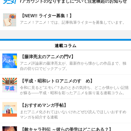
rアカウントのなりすましについて注意喚起のお知らせ
【NEW!! ライター募集！】
アニメ！アニメ！では、記事執筆ライターを募集しています。
連載コラム
【藤津亮太のアニメの門V】
アニメ評論家の藤津亮太が、最新作から懐かしの作品まで、独
自の切り口でピックアップ。
【平成・昭和レトロアニメのすゝめ】
令和に見ると“エモい”？あのときの気持ち、どこか懐かしい記憶
が蘇る――平成・昭和を彩ったアニメを振り返る連載コラム。
【おすすめマンガ手帖】
まだアニメ化されてはいないけれどぜひ読んでほしいおすすめ
マンガを紹介する連載
【敵キャラ列伝 ～彼らの美学はどこにある？】