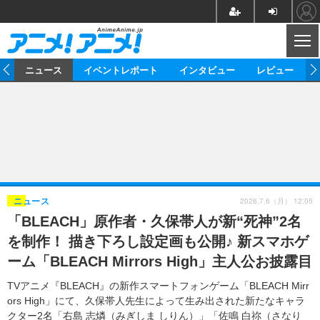
CL
ム
ニュース
イベントレポート
インタビュー
レビュー
ニュース
アニメ
映画/ドラマ
イベントレポート
マンガ
ノベル
アニメ
映画
インタビュー
音楽
声優
ライブ
舞台
スタッフ
声優
レビュー
2026.7.6（月） 12:05
ニュース
「BLEACH」原作者・久保帯人が新“死神”2名
ゲーム
グッズ
海外イベント
ビジネス
俳優・タレント
アーティスト
アニメ
実写
動画
を制作！ 描き下ろし設定画も公開♪ 新スマホゲ
イベント
海外
ビジネス
書評
イベント
アニメ
映画/ドラマ
連載・コラム
ーム「BLEACH Mirrors High」主人公お披露目
ゲーム
座談会
アニメ！アニメ！TV
ABEMA Cafe
TVアニメ『BLEACH』の新作スマートフォンゲーム「BLEACH Mirr
ors High」にて、久保帯人先生によって生み出された新たなキャラ
クター2名「右島 志燐（みぎしま しりん）」「佐鳴 白祢（さなり