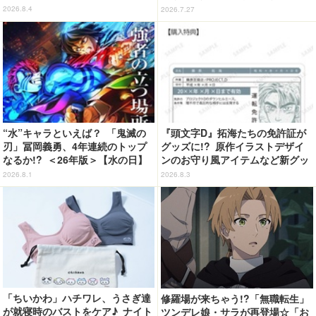
華すぎる」花江夏樹＆鬼頭明里＆
2026.8.4
2026.7.27
関智一＆高山みなみら出演
“水”キャラといえば？ 「鬼滅の
『頭文字D』拓海たちの免許証が
刃」冨岡義勇、4年連続のトップ
グッズに!? 原作イラストデザイ
なるか!? ＜26年版＞【水の日】
ンのお守り風アイテムなど新グッ
ズが目白押し
2026.8.1
2026.8.3
「ちいかわ」ハチワレ、うさぎ達
修羅場が来ちゃう!?「無職転生」
が就寝時のバストをケア♪ ナイト
ツンデレ娘・サラが再登場☆「お