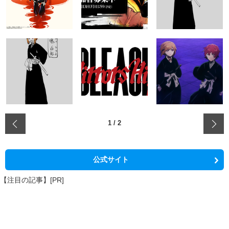
‹
1
/
2
公式サイト
【注目の記事】[PR]