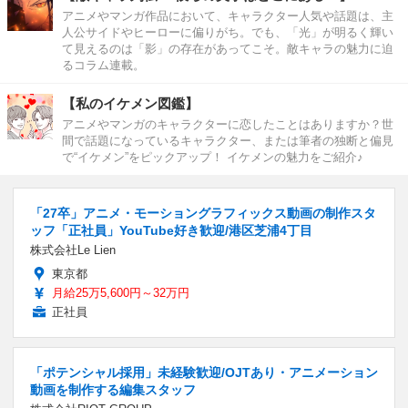
アニメやマンガ作品において、キャラクター人気や話題は、主
人公サイドやヒーローに偏りがち。でも、「光」が明るく輝い
て見えるのは「影」の存在があってこそ。敵キャラの魅力に迫
るコラム連載。
【私のイケメン図鑑】
アニメやマンガのキャラクターに恋したことはありますか？世
間で話題になっているキャラクター、または筆者の独断と偏見
で“イケメン”をピックアップ！ イケメンの魅力をご紹介♪
「27卒」アニメ・モーショングラフィックス動画の制作スタ
ッフ「正社員」YouTube好き歓迎/港区芝浦4丁目
株式会社Le Lien
東京都
月給25万5,600円～32万円
正社員
「ポテンシャル採用」未経験歓迎/OJTあり・アニメーション
動画を制作する編集スタッフ