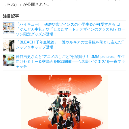
しらね）」が公開された。
注目記事
「ハイキュー!!」研磨や宮ツインズの小学生姿が可愛すぎる…!!
「ぐんぐん牛乳」や「しまだマート」デザインのグッズも!? ロー
ソン限定グッズが登場！
「BLEACH 千年血戦篇」一護やルキアの世界観を落とし込んだT
シャツ＆キャップ登場！
神谷浩史さんと“アニメのしごと”を深掘り！ DMM pictures、学生
向けセミナー＆交流会を8/31開催――“現場×ビジネス”を一夜でキ
ャッチ