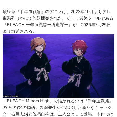
最終章『千年血戦篇』のアニメは、2022年10月よりテレ
東系列ほかにて放送開始された。そして最終クールである
『BLEACH 千年血戦篇ー禍進譚ー』が、2026年7月25日
より放送される。
「BLEACH Mirrors High」で描かれるのは『千年血戦篇』
の“その後”の物語。久保先生が生み出した新たなキャラク
ター右島志燐と佐鳴白祢は、主人公として登場。本作では