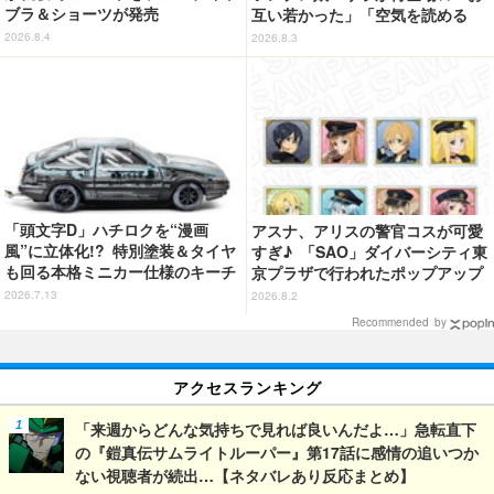
ブラ＆ショーツが発売
互い若かった」「空気を読める
嫁」「嫁が3人になりそうなフラ
2026.8.4
2026.8.3
グ」【第6話ネタバレあり反応ま
とめ】
「頭文字D」ハチロクを“漫画
アスナ、アリスの警官コスが可愛
風”に立体化!? 特別塗装＆タイヤ
すぎ♪ 「SAO」ダイバーシティ東
も回る本格ミニカー仕様のキーチ
京プラザで行われたポップアップ
ェーン登場
ショップの事後通販がスタート！
2026.7.13
2026.8.2
Recommended by
アクセスランキング
「来週からどんな気持ちで見れば良いんだよ…」急転直下
の『鎧真伝サムライトルーパー』第17話に感情の追いつか
ない視聴者が続出…【ネタバレあり反応まとめ】