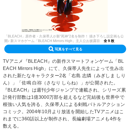
「BLEACH」原作者・久保帯人が新“死神”2名を制作！ 描き下ろし設定画も公
開♪ 新スマホゲーム「BLEACH Mirrors High」主人公お披露目
全 9 枚
写真をすべて見る
TVアニメ『BLEACH』の新作スマートフォンゲーム「BL
EACH Mirrors High」にて、久保帯人先生によって生み出
された新たなキャラクター2名「右島 志燐（みぎしま しり
ん）」「佐鳴 白祢（さなり しらね）」が公開された。
『BLEACH』は週刊少年ジャンプで連載され、シリーズ累
計発行部数は1億3000万部を超えるなど完結後も世界中で
根強い人気を誇る、久保帯人による剣戟バトルアクション
コミック。2004年10月より放送を開始したTVアニメはこ
れまでに360話以上が制作され、長編劇場アニメも4作を
数える。