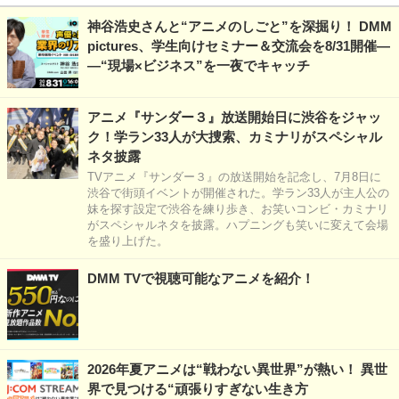
神谷浩史さんと“アニメのしごと”を深掘り！ DMM
pictures、学生向けセミナー＆交流会を8/31開催―
―“現場×ビジネス”を一夜でキャッチ
アニメ『サンダー３』放送開始日に渋谷をジャッ
ク！学ラン33人が大捜索、カミナリがスペシャル
ネタ披露
TVアニメ『サンダー３』の放送開始を記念し、7月8日に
渋谷で街頭イベントが開催された。学ラン33人が主人公の
妹を探す設定で渋谷を練り歩き、お笑いコンビ・カミナリ
がスペシャルネタを披露。ハプニングも笑いに変えて会場
を盛り上げた。
DMM TVで視聴可能なアニメを紹介！
2026年夏アニメは“戦わない異世界”が熱い！ 異世
界で見つける“頑張りすぎない生き方