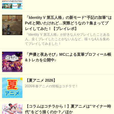
「Identity V 第五人格」の新モード“手記の加筆”は
PvEと聞いたけれど…実際どうなの？集まってプ
レイしてみた！【プレイレポ】
『Identity V 第五人格』が好きな人やプレイしたことある
人、全くプレイしたことがない人など、様々な4人を集め
てプレイしてみました！
「声優と夜あそび」MCによる直筆プロフィール帳
&トレカを公開中♪
【夏アニメ 2026】
2026年春アニメの情報はコチラで！
【コラムはコチラから！】夏アニメは“マイナー時
代”をどう描くのか？／ほか