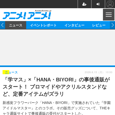
CL
ム
ニュース
イベントレポート
インタビュー
レビュー
ニュース
アニメ
映画/ドラマ
イベントレポート
マンガ
ノベル
アニメ
映画
インタビュー
音楽
声優
ライブ
舞台
スタッフ
声優
レビュー
2026.6.15（月） 10:00
ニュース
「学マス」×「HANA・BIYORI」の事後通販が
ゲーム
グッズ
海外イベント
ビジネス
俳優・タレント
アーティスト
アニメ
実写
動画
スタート！ ブロマイドやアクリルスタンドな
イベント
海外
ビジネス
書評
イベント
アニメ
映画/ドラマ
連載・コラム
ど、定番アイテムがズラリ
ゲーム
座談会
アニメ！アニメ！TV
ABEMA Cafe
新感覚フラワーパーク「HANA・BIYORI」で実施されていた『学園
アイドルマスター』とのコラボ。その販売グッズについて、THEキ
ャラ通販サイトで事後通販の受付がスタートした。