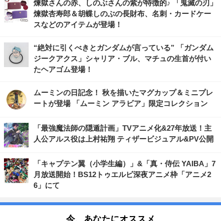
煉獄さんの赤、しのぶさんの紫が特徴的♪ 「鬼滅の刃」
煉獄杏寿郎＆胡蝶しのぶの長財布、名刺・カードケー
スなどのアイテムが登場！
“絶対に引くべきとガンダムが言っている” 「ガンダム
ジークアクス」シャリア・ブル、マチュの生首が付い
たヘアゴム登場！
ムーミンの日記念！ 秋を描いたマグカップ＆ミニプレ
ートが登場 「ムーミン アラビア」限定コレクション
「最強魔法師の隠遁計画」TVアニメ化&27年放送！主
人公アルス役は上村祐翔 ティザービジュアル&PV公開
「キャプテン翼（小学生編）」&「真・侍伝 YAIBA」7
月放送開始！BS12トゥエルビ深夜アニメ枠「アニメ2
6」にて
今、あなたにオススメ