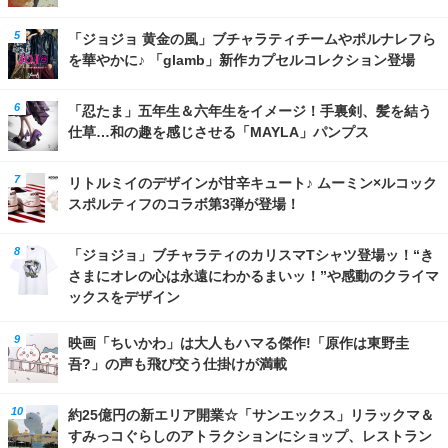
「ジョジョ 黄金の風」ブチャラティチームやポルナレフら
を華やかに♪ 「glamb」新作カプセルコレクション登場
「忍たま」五年生＆六年生をイメージ！手裏剣、髪を結う
仕草…和の趣を感じさせる「MAYLA」パンプス
リトルミイのデザインが甘辛キュート♪ ムーミン×ルコック
スポルティフのコラボ第3弾が登場！
「ジョジョ」ブチャラティのカリスマTシャツ登場ッ！“き
さまにオレの心は永遠にわかるまいッ！”や感動のクライマ
ックスをデザイン
映画「ちいかわ」は大人もハマる傑作!「原作は東野圭
吾?」の声も飛び交う仕掛けが満載
約25億円の新エリア開業☆「サンエックス」リラックマ＆
すみっコぐらしのアトラクションにショップ、レストラン