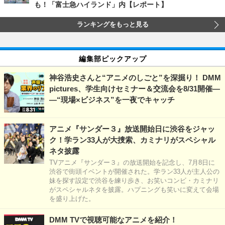
も！「富士急ハイランド」内【レポート】
ランキングをもっと見る
編集部ピックアップ
神谷浩史さんと“アニメのしごと”を深掘り！ DMM
pictures、学生向けセミナー＆交流会を8/31開催―
―“現場×ビジネス”を一夜でキャッチ
アニメ『サンダー３』放送開始日に渋谷をジャッ
ク！学ラン33人が大捜索、カミナリがスペシャル
ネタ披露
TVアニメ『サンダー３』の放送開始を記念し、7月8日に
渋谷で街頭イベントが開催された。学ラン33人が主人公の
妹を探す設定で渋谷を練り歩き、お笑いコンビ・カミナリ
がスペシャルネタを披露。ハプニングも笑いに変えて会場
を盛り上げた。
DMM TVで視聴可能なアニメを紹介！