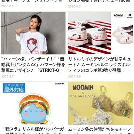
展開
年記念でハンドバッグや財布など
2026.8.6
2026.8.3
全6種が登場
“ハマーン様、バンザーイ！”「機
リトルミイのデザインが甘辛キュ
動戦士ガンダムZZ」ハマーン様を
ート♪ ムーミン×ルコックスポル
華麗にデザイン♪ 「STRICT-G」
ティフのコラボ第3弾が登場！
Tシャツなどミニコレクション登
2026.8.7
2026.8.9
場
「転スラ」リムル様がハンバーガ
ムーミン谷の仲間たちをモチーフ