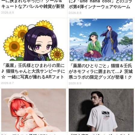
ーに挟まれちゃった!? クール＆
に♪「une nana cool」とのコラ
キュートなアパレルや雑貨が新登
ボ第4弾インナーウェアやルーム
場！【COSPA】
ウェアが登場！
2026.8.9
2026.8.8
「薬屋」壬氏様とひまわりの里に
「薬屋のひとりごと」猫猫＆壬氏
♪ 猫猫ちゃんと大洗サンビーチに
がネモフィラに囲まれて…♪ 茨城
☆ 一緒に写真が撮れるARフォト
県コラボの限定グッズが登場！ク
スポット企画「猫猫・壬氏と夏巡
リアファイルやポストカードなど
2026.8.7
2026.8.9
り」開催【茨城県】