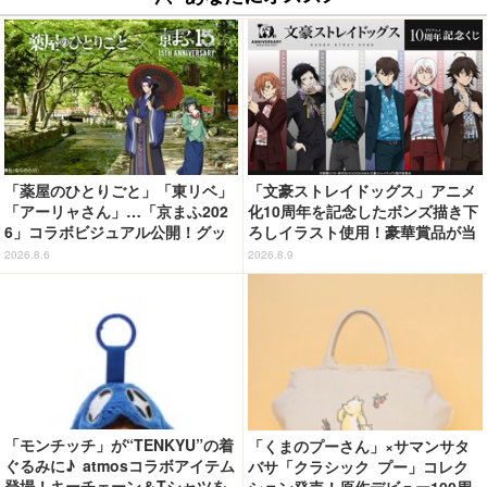
「薬屋のひとりごと」「東リベ」
「文豪ストレイドッグス」アニメ
「アーリャさん」…「京まふ202
化10周年を記念したボンズ描き下
6」コラボビジュアル公開！グッ
ろしイラスト使用！豪華賞品が当
ズなどの最新情報も
たるオンラインくじ発売
2026.8.6
2026.8.9
「モンチッチ」が“TENKYU”の着
「くまのプーさん」×サマンサタ
ぐるみに♪ atmosコラボアイテム
バサ「クラシック プー」コレク
登場！キーチェーン＆Tシャツを
ション発売！原作デビュー100周