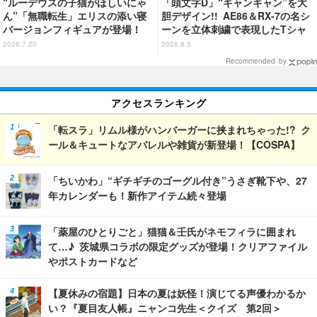
“ルーデウスの子猫がほしいにゃ
「頭文字D」“ギャンギャン”を大
ん”「無職転生」エリスの添い寝
胆デザイン!! AE86＆RX-7の名シ
バージョンフィギュアが登場！
ーンを立体刺繍で表現したTシャ
猫耳＆ネグリジェの圧倒的破壊力
ツ登場
2026.7.20
2026.8.5
Recommended by
アクセスランキング
「転スラ」リムル様がハンバーガーに挟まれちゃった!? ク
ール＆キュートなアパレルや雑貨が新登場！【COSPA】
「ちいかわ」“ギチギチのゴーグル付き”うさぎ靴下や、27
年カレンダーも！新作アイテム続々登場
「薬屋のひとりごと」猫猫＆壬氏がネモフィラに囲まれ
て…♪ 茨城県コラボの限定グッズが登場！クリアファイル
やポストカードなど
【夏休みの宿題】日本の夏は妖怪！演じてる声優わかるか
い？『夏目友人帳』ニャンコ先生＜クイズ 第2回＞