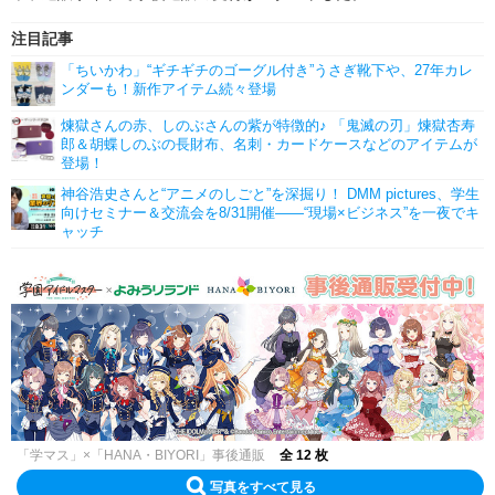
注目記事
「ちいかわ」“ギチギチのゴーグル付き”うさぎ靴下や、27年カレ
ンダーも！新作アイテム続々登場
煉獄さんの赤、しのぶさんの紫が特徴的♪ 「鬼滅の刃」煉獄杏寿
郎＆胡蝶しのぶの長財布、名刺・カードケースなどのアイテムが
登場！
神谷浩史さんと“アニメのしごと”を深掘り！ DMM pictures、学生
向けセミナー＆交流会を8/31開催――“現場×ビジネス”を一夜でキ
ャッチ
「学マス」×「HANA・BIYORI」事後通販
全 12 枚
写真をすべて見る