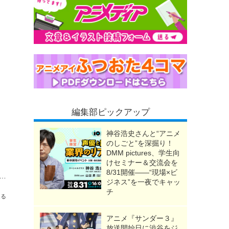
編集部ピックアップ
神谷浩史さんと“アニメ
のしごと”を深掘り！
DMM pictures、学生向
けセミナー＆交流会を
8/31開催――“現場×ビ
めて“映画館で観た”アニメは？ アンケート〆切は8月13日
ジネス”を一夜でキャッ
チ
送る
アニメ『サンダー３』
放送開始日に渋谷をジ