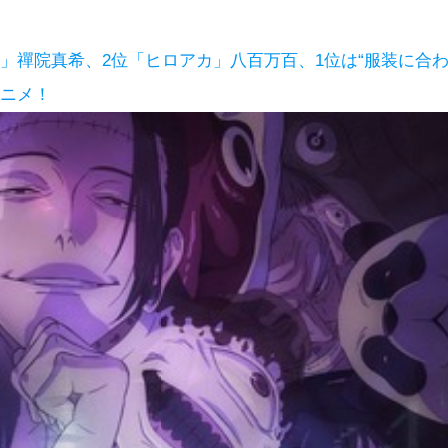
戦」禪院真希、2位「ヒロアカ」八百万百、1位は“服装に合
アニメ！