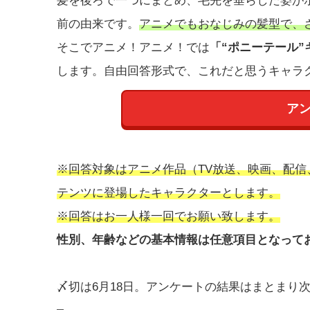
髪を後ろで一つにまとめ、毛先を垂らした姿が
前の由来です。
アニメでもおなじみの髪型で、
そこでアニメ！アニメ！では
「“ポニーテール”
します。自由回答形式で、これだと思うキャラ
ア
※回答対象はアニメ作品（TV放送、映画、配信
テンツに登場したキャラクターとします。
※回答はお一人様一回でお願い致します。
性別、年齢などの基本情報は任意項目となって
〆切は6月18日。アンケートの結果はまとまり