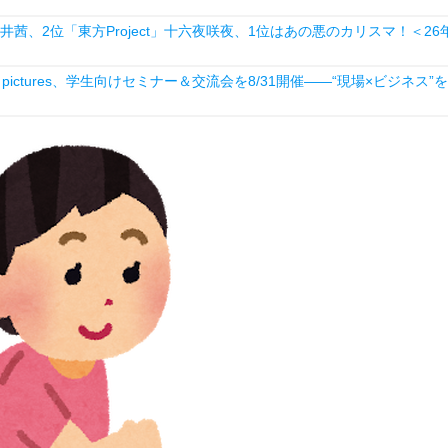
井茜、2位「東方Project」十六夜咲夜、1位はあの悪のカリスマ！＜26
ictures、学生向けセミナー＆交流会を8/31開催――“現場×ビジネス”を