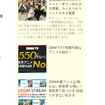
名
ャック！学ラン33人が
大捜索、カミナリがス
ペシャルネタ披露
施
TVアニメ『サンダー３』
の放送開始を記念し、7月8
日に渋谷で街頭イベントが開催された。学ラン33
人が主人公の妹を探す設定で渋谷を練り歩き、お笑
いコンビ・カミナリがスペシャルネタを披露。ハプ
ニングも笑いに変えて会場を盛り上げた。
DMM TVで視聴可能な
アニメを紹介！
ン
2026年夏アニメは“戦
わない異世界”が熱い！
異世界で見つける“頑張
りすぎない生き方