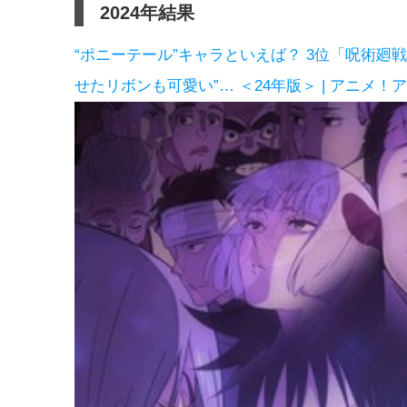
2024年結果
“ポニーテール”キャラといえば？ 3位「呪術廻
せたリボンも可愛い”… ＜24年版＞ | アニメ！