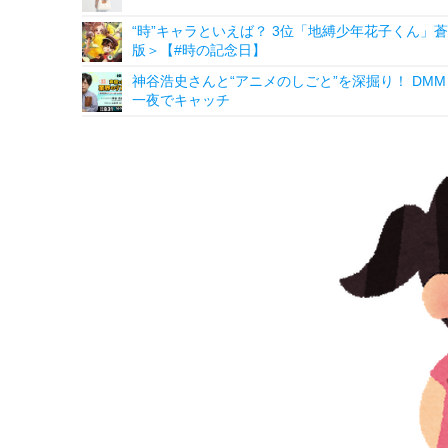
“時”キャラといえば？ 3位「地縛少年花子くん」蒼
版＞【#時の記念日】
神谷浩史さんと“アニメのしごと”を深掘り！ DMM p
一夜でキャッチ