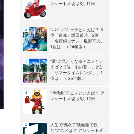
ンケート〆切は8月11日
“バイク”キャラといえば？ 3
位「銀魂」坂田銀時、2位
「名探偵コナン」服部平次、
1位は…＜24年版＞
“夏”に見たくなるアニメとい
えば？ 3位「あの花」、2位
「サマータイムレンダ」、1
位は… ＜25年版＞
“時代劇”アニメといえば？ ア
ンケート〆切は8月12日
人生で初めて“映画館で観
た”アニメは？ アンケート〆