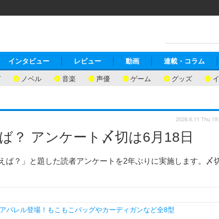
インタビュー
レビュー
動画
連載・コラム
ガ
ノベル
音楽
声優
ゲーム
グッズ
2026.6.11 Thu 19
ば？ アンケート〆切は6月18日
いえば？」と題した読者アンケートを2年ぶりに実施します。〆
アパレル登場！もこもこバッグやカーディガンなど全8型