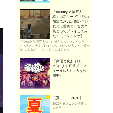
「Identity V 第五人
わ
格」の新モード“手記の
加筆”はPvEと聞いたけ
れど…実際どうなの？
集まってプレイしてみ
た！【プレイレポ】
『Identity V 第五人格』が好きな人やプレイしたこ
とある人、全くプレイしたことがない人など、様々
な4人を集めてプレイしてみました！
「声優と夜あそび」
MCによる直筆プロフ
ィール帳&トレカを公
開中♪
【夏アニメ 2026】
2026年春アニメの情報は
コチラで！