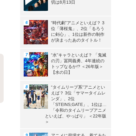
切は8月13日
“時代劇”アニメといえば？ 3
位「薄桜鬼」、2位「るろう
に剣心」、1位は新作の制作
が決まったあのタイトル！
“水”キャラといえば？ 「鬼滅
の刃」冨岡義勇、4年連続の
トップなるか!? ＜26年版＞
【水の日】
“タイムリープ系”アニメとい
えば？ 3位「サマータイムレ
ンダ」、2位
「STEINS;GATE」、1位は…
「令和のタイムリープアニメ
》
といえば、やっぱり」 ＜22年版
＞
アニメに登場する、着てみた