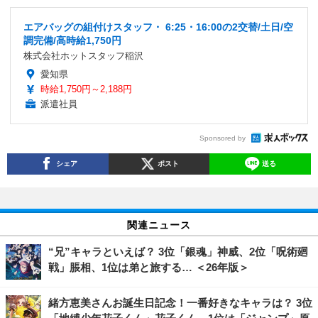
エアバッグの組付けスタッフ・ 6:25・16:00の2交替/土日/空
調完備/高時給1,750円
株式会社ホットスタッフ稲沢
愛知県
時給1,750円～2,188円
派遣社員
Sponsored by
シェア
ポスト
送る
関連ニュース
“兄”キャラといえば？ 3位「銀魂」神威、2位「呪術廻
戦」脹相、1位は弟と旅する… ＜26年版＞
緒方恵美さんお誕生日記念！一番好きなキャラは？ 3位