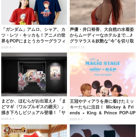
「ガンダム」アムロ、シャア、カ
声優・井口裕香、大自然の水着姿
ツ・レツ・キッカも！アニメの世
からムーディーなホテルまで…♪
界をPOPにまとうカラーグラフィ
グラマラス＆妖艶な“今”を切り取
ックTシャツが新登場
り！3冊目写真集が発売中
2026.8.7
2026.7.15
まどか、ほむらがお出迎え♪ 「ま
王冠やティアラを身に着けたミッ
どマギ〈ワルプルギスの廻天〉」
キーたちに注目！ Mickey & Fri
描き下ろしビジュアル登場！「サ
ends × King & Prince POP-UP
ンシャインシティプリンスホテ
SHOP「MAGIC STAGE」に新商
2026.8.4
2026.8.4
ル」コラボ開催
品登場