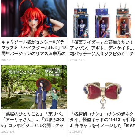
キャミソール姿がセクシー&グラ
「仮面ライダー」全部揃えたい！
マラス♪ 「ハイスクールD×D」15
アマゾン、アギト、ディケイド…
周年バージョンのリアス＆朱乃の
箱パッケージ入りソフビのミニチ
フィギュアがリニューアルパッケ
ュアが登場
2026.8.7
2026.7.26
ージで登場！
「薬屋のひとりごと」「東リベ」
「名探偵コナン」コナンの蝶ネク
「アーリャさん」…「京まふ202
タイ、怪盗キッドの“1412”が目印
6」コラボビジュアル公開！グッ
♪ 各キャラをイメージした「MAY
ズなどの最新情報も
LA」リングセットがセール中
2026.8.6
2026.8.6