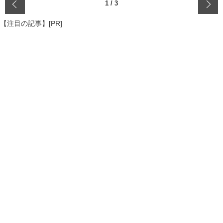
‹
1
/
3
【注目の記事】[PR]