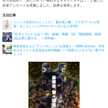
持ちを込めて「演じた中で一番好きなキャラクターは？」と題した
読者アンケートを実施しました。結果を発表します。
注目記事
ニャンコ先生がひょっこり♪「夏目友人帳」コラボアパレル登
場！もこもこバッグやカーディガンなど全8型
“兄”キャラといえば？ 3位「銀魂」神威、2位「呪術廻戦」脹相、
1位は弟と旅する… ＜26年版＞
神谷浩史さんと“アニメのしごと”を深掘り！ DMM pictures、学生
向けセミナー＆交流会を8/31開催――“現場×ビジネス”を一夜でキ
ャッチ