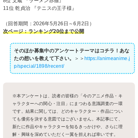
8位 文蔵 『ラーメン赤猫』
11位 乾貞治 『テニスの王子様』
（回答期間：2026年5月26日～6月2日）
次ページ：ランキング20位まで公開
そのほか募集中のアンケートテーマはコチラ！あな
たの想いを教えて下さい。
＞＞
https://animeanime.j
p/special/1898/recent/
※本アンケートは、読者の皆様の「今のアニメ作品・キ
ャラクターへの関心・注目」にまつわる意識調査の一環
です。結果に関しては、どのキャラクター・作品につい
ても優劣を決する意図ではございません。本記事にて、
新たに作品やキャラクターを知るきっかけや、さらに理
解・興味を深めていただく一翼を担えれば幸いです。