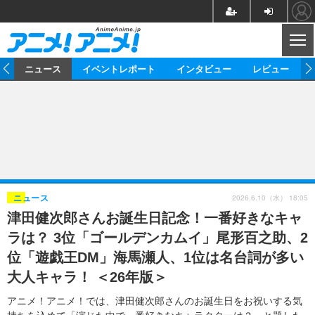
CL
ム
ニュース
イベントレポート
インタビュー
レビュー
ニュース
アニメ
映画/ドラマ
イベントレポート
マンガ
ノベル
アニメ
映画
インタビュー
音楽
声優
ライブ
舞台
スタッフ
声優
レビュー
2026.6.10（水） 18:05
ニュース
津田健次郎さんお誕生日記念！一番好きなキャ
ゲーム
グッズ
海外イベント
ビジネス
俳優・タレント
アーティスト
アニメ
実写
動画
ラは？ 3位「ゴールデンカムイ」尾形百之助、2
イベント
海外
ビジネス
書評
イベント
アニメ
映画/ドラマ
連載・コラム
位「遊戯王DM」海馬瀬人、1位は名台詞が多い
大人キャラ！ ＜26年版＞
ゲーム
座談会
アニメ！アニメ！TV
ABEMA Cafe
アニメ！アニメ！では、津田健次郎さんのお誕生日をお祝いする気