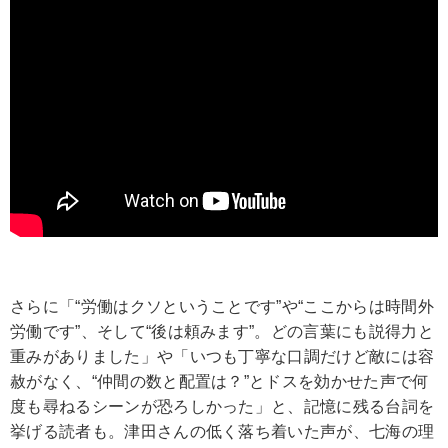
さらに「“労働はクソということです”や“ここからは時間外
労働です”、そして“後は頼みます”。どの言葉にも説得力と
重みがありました」や「いつも丁寧な口調だけど敵には容
赦がなく、“仲間の数と配置は？”とドスを効かせた声で何
度も尋ねるシーンが恐ろしかった」と、記憶に残る台詞を
挙げる読者も。津田さんの低く落ち着いた声が、七海の理