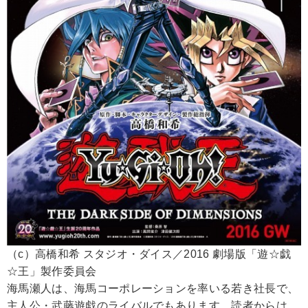
（c）高橋和希 スタジオ・ダイス／2016 劇場版「遊☆戯
☆王」製作委員会
海馬瀬人は、海馬コーポレーションを率いる若き社長で、
主人公・武藤遊戯のライバルでもあります。読者からは