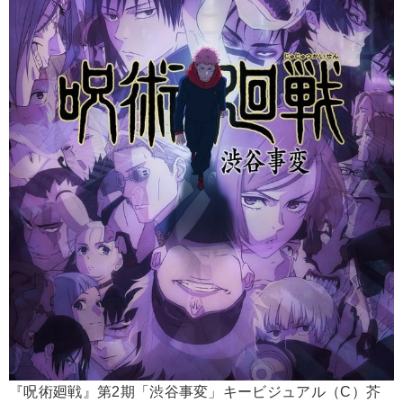
『呪術廻戦』第2期「渋谷事変」キービジュアル（C）芥