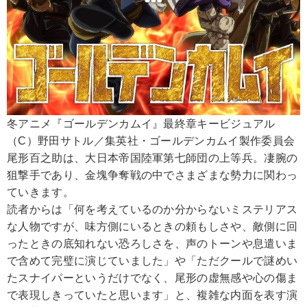
冬アニメ『ゴールデンカムイ』最終章キービジュアル
（C）野田サトル／集英社・ゴールデンカムイ製作委員会
尾形百之助は、大日本帝国陸軍第七師団の上等兵。凄腕の
狙撃手であり、金塊争奪戦の中でさまざまな勢力に関わっ
ていきます。
読者からは「何を考えているのか分からないミステリアス
な人物ですが、味方側にいるときの頼もしさや、敵側に回
ったときの底知れない恐ろしさを、声のトーンや息遣いま
で含めて完璧に演じていました」や「ただクールで謎めい
たスナイパーというだけでなく、尾形の虚無感や心の傷ま
で表現しきっていたと思います」と、複雑な内面を表す演