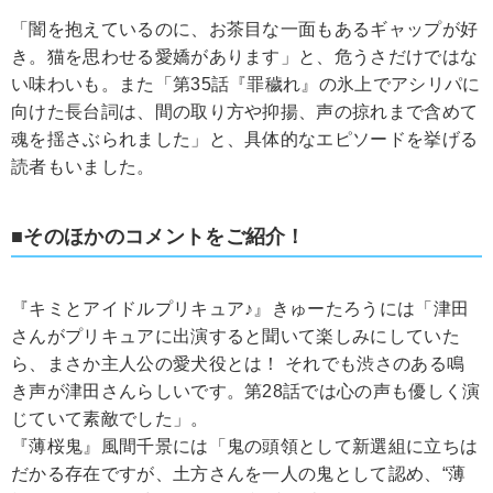
「闇を抱えているのに、お茶目な一面もあるギャップが好
き。猫を思わせる愛嬌があります」と、危うさだけではな
い味わいも。また「第35話『罪穢れ』の氷上でアシリパに
向けた長台詞は、間の取り方や抑揚、声の掠れまで含めて
魂を揺さぶられました」と、具体的なエピソードを挙げる
読者もいました。
■そのほかのコメントをご紹介！
『キミとアイドルプリキュア♪』きゅーたろうには「津田
さんがプリキュアに出演すると聞いて楽しみにしていた
ら、まさか主人公の愛犬役とは！ それでも渋さのある鳴
き声が津田さんらしいです。第28話では心の声も優しく演
じていて素敵でした」。
『薄桜鬼』風間千景には「鬼の頭領として新選組に立ちは
だかる存在ですが、土方さんを一人の鬼として認め、“薄