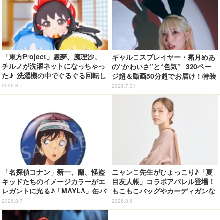
「東方Project」霊夢、魔理沙、
ギャルコスプレイヤー・霜月めあ
チルノが洗濯ネットになっちゃっ
の“かわいさ”と“色気”─320ペー
た♪ 洗濯機の中でぐるぐる回転し
ジ超＆動画50分超でお届け！特装
続ける姿を思わず眺めたくなっち
合本版のデジタル写真集が登場
2026.8.7
2026.7.31
ゃう!?
「名探偵コナン」新一、蘭、怪盗
ニャンコ先生がひょっこり♪「夏
キッドたちのイメージカラーがエ
目友人帳」コラボアパレル登場！
レガントに光る♪「MAYLA」缶バ
もこもこバッグやカーディガンな
ッジの全種セットがお得に！【3
ど全8型
2026.8.7
2026.8.6
0％オフセール】