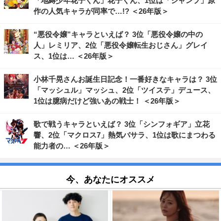
「地縛少年花子くん」花子くん、1位は「ジャンプ」原
作の人気キャラが同率で…!? ＜26年版＞
“悪役令嬢”キャラといえば？ 3位「悪役令嬢の中の
人」レミリア、2位「悪役令嬢転生おじさん」グレイ
ス、1位は… ＜26年版＞
小林千晃さんお誕生日記念！一番好きなキャラは？ 3位
「マッシュル」マッシュ、2位「ツイステ」デュース、
1位は臆病だけど強いあの戦士！ ＜26年版＞
歌で戦うキャラといえば？ 3位「シンフォギア」立花
響、2位「マクロス7」熱気バサラ、1位は歌にまつわる
能力者の… ＜26年版＞
今、あなたにオススメ