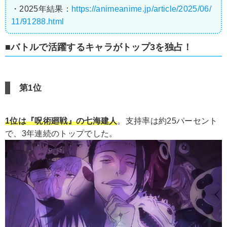
・2025年結果：
https://animeanime.jp/article/2025/06/
11/91288.html
■バトルで活躍するキャラがトップ3を独占！
第1位
1位は『呪術廻戦』の七海建人
。支持率は約25パーセント
で、3年連続のトップでした。