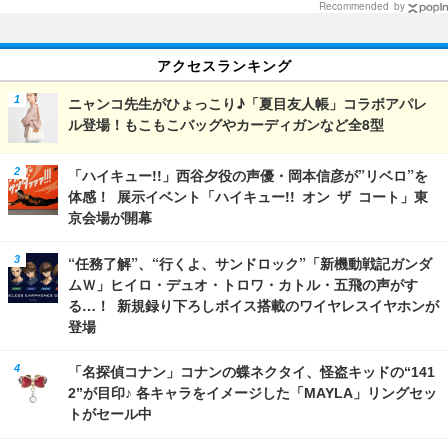
Recommended by
アクセスランキング
ニャンコ先生がひょっこり♪「夏目友人帳」コラボアパレ
ル登場！もこもこバッグやカーディガンなど全8型
「ハイキュー!!」西谷夕役の声優・岡本信彦が”リベロ”を
体感！ 展示イベント「ハイキュー!! オン ザ コート」東
京会場が開幕
“任務了解”、“行くよ、サンドロック”「新機動戦記ガンダ
ムＷ」ヒイロ・デュオ・トロワ・カトル・五飛の声がす
る…！ 新規録り下ろしボイス搭載のワイヤレスイヤホンが
登場
「名探偵コナン」コナンの蝶ネクタイ、怪盗キッドの“141
2”が目印♪ 各キャラをイメージした「MAYLA」リングセッ
トがセール中