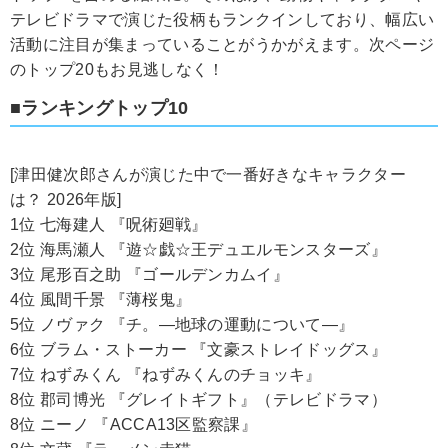
テレビドラマで演じた役柄もランクインしており、幅広い
活動に注目が集まっていることがうかがえます。次ページ
のトップ20もお見逃しなく！
■ランキングトップ10
[津田健次郎さんが演じた中で一番好きなキャラクター
は？ 2026年版]
1位 七海建人 『呪術廻戦』
2位 海馬瀬人 『遊☆戯☆王デュエルモンスターズ』
3位 尾形百之助 『ゴールデンカムイ』
4位 風間千景 『薄桜鬼』
5位 ノヴァク 『チ。―地球の運動について―』
6位 ブラム・ストーカー 『文豪ストレイドッグス』
7位 ねずみくん 『ねずみくんのチョッキ』
8位 郡司博光 『グレイトギフト』（テレビドラマ）
8位 ニーノ 『ACCA13区監察課』