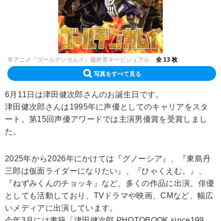
冬アニメ『ゴールデンカムイ』最終章キービジュアル
全 13 枚
写真をすべて見る
6月11日は津田健次郎さんのお誕生日です。
津田健次郎さんは1995年に声優としてのキャリアをスタ
ート。第15回声優アワードでは主演男優賞を受賞しまし
た。
2025年から2026年にかけては『グノーシア』、『東島丹
三郎は仮面ライダーになりたい』、『ひゃくえむ。』、
『ねずみくんのチョッキ』など、多くの作品に出演。俳優
としても活動しており、TVドラマや映画、CMなど、幅広
いメディアに出演しています。
今年3月には書籍「津田健次郎 PHOTOBOOK since199