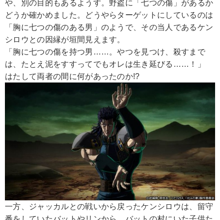
や、別の目的もあるようす。野盗に「七つの傷」があるか
どうか確かめました。どうやらターゲットにしているのは
「胸に七つの傷のある男」のようで、その当人であるケン
シロウとの因縁が垣間見えます。
「胸に七つの傷を持つ男……。やつを見つけ、殺すまで
は、たとえ泥をすすってでもオレは生き延びる……！」
はたして両者の間に何があったのか!?
一方、ジャッカルとの戦いから戻ったケンシロウは、留守
番をしていたバットやリンから、バットの村にいた子供た