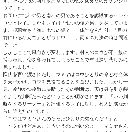
す。そんな彼の南斗水鳥拳で目の色を変えたのがケンシロ
ウでした。
お互いに北斗の男と南斗の男であることを認識するケンシ
ロウとレイ。しかもレイは「七つの傷の男」を探していま
す。視聴者も「胸に七つの傷？ 一体誰なんだ?!」「目の
前にいるなんて」とザワザワ……。両者の対決の時は間近
でした。
しかしここで風向きが変わります。村人のコウが牙一族に
捕らわれ、命を奪われてしまったことで村は深い悲しみに
包まれました。
降伏を言い渡された時、マミヤはコウひとりの命と村全体
を天秤かけ、コウを見捨てることを選びました。しかし一
見、冷静かつ冷徹に決断したその判断は、実は身を引き裂
くような判断だったということが明かされます。「いい判
断をするリーダー」と評価するレイに対し、村人は涙なが
らに訴えたのでした。
「コウはマミヤさんのたったひとりの弟なんだ！」と。
「ベタだけどさぁ、こういうのに弱いのよ」「マミヤさん