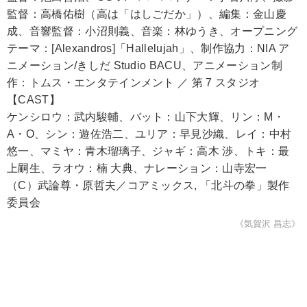
監督：高橋佑樹（高は「はしごだか」）、編集：金山慶
成、音響監督：小沼則義、音楽：林ゆうき、オープニング
テーマ：[Alexandros]「Hallelujah」、制作協力：NIA ア
ニメーション/きしだ Studio BACU、アニメーション制
作：トムス・エンタテインメント ／ 第 7 スタジオ
【CAST】
ケンシロウ：武内駿輔、バット：山下大輝、リン：M・
A・O、シン：遊佐浩二、ユリア：早見沙織、レイ：中村
悠一、マミヤ：青木瑠璃子、ジャギ：高木 渉、トキ：最
上嗣生、ラオウ：楠 大典、ナレーション：山寺宏一
（C）武論尊・原哲夫／コアミックス, 「北斗の拳」製作
委員会
《気賀沢 昌志》