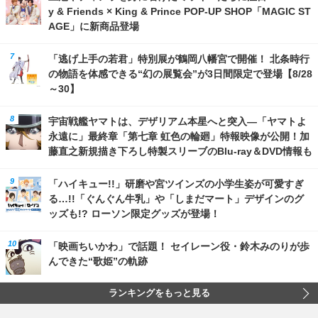
y & Friends × King & Prince POP-UP SHOP「MAGIC ST
AGE」に新商品登場
「逃げ上手の若君」特別展が鶴岡八幡宮で開催！ 北条時行
の物語を体感できる“幻の展覧会”が3日間限定で登場【8/28
～30】
宇宙戦艦ヤマトは、デザリアム本星へと突入―「ヤマトよ
永遠に」最終章「第七章 虹色の輪廻」特報映像が公開！加
藤直之新規描き下ろし特製スリーブのBlu-ray＆DVD情報も
「ハイキュー!!」研磨や宮ツインズの小学生姿が可愛すぎ
る…!!「ぐんぐん牛乳」や「しまだマート」デザインのグ
ッズも!? ローソン限定グッズが登場！
「映画ちいかわ」で話題！ セイレーン役・鈴木みのりが歩
んできた“歌姫”の軌跡
ランキングをもっと見る