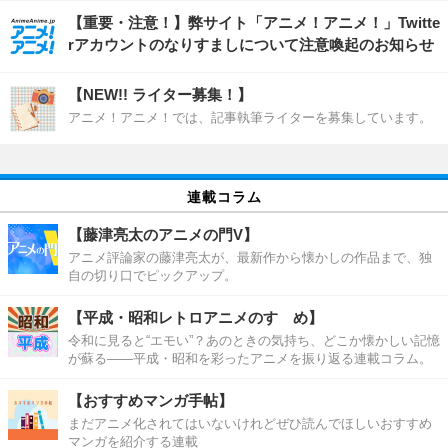
【重要・注意！】弊サイト「アニメ！アニメ！」Twitte
rアカウントのなりすましについて注意喚起のお知らせ
【NEW!! ライター募集！】
アニメ！アニメ！では、記事執筆ライターを募集しています。
連載コラム
【藤津亮太のアニメの門V】
アニメ評論家の藤津亮太が、最新作から懐かしの作品まで、独
自の切り口でピックアップ。
【平成・昭和レトロアニメのすゝめ】
令和に見ると“エモい”？あのときの気持ち、どこか懐かしい記憶
が蘇る――平成・昭和を彩ったアニメを振り返る連載コラム。
【おすすめマンガ手帖】
まだアニメ化されてはいないけれどぜひ読んでほしいおすすめ
マンガを紹介する連載