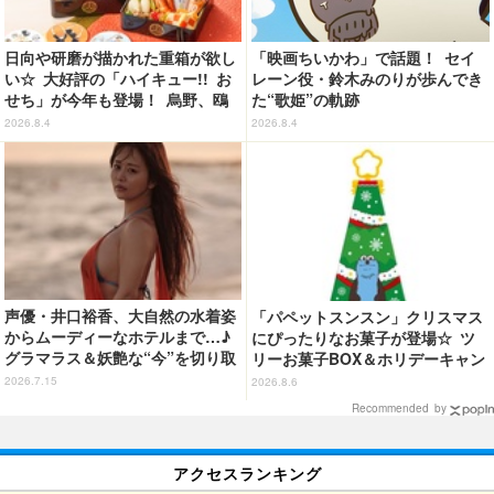
日向や研磨が描かれた重箱が欲し
「映画ちいかわ」で話題！ セイ
い☆ 大好評の「ハイキュー!! お
レーン役・鈴木みのりが歩んでき
せち」が今年も登場！ 烏野、鴎
た“歌姫”の軌跡
台、音駒、稲荷崎をイメージした
2026.8.4
2026.8.4
メニューで構成
声優・井口裕香、大自然の水着姿
「パペットスンスン」クリスマス
からムーディーなホテルまで…♪
にぴったりなお菓子が登場☆ ツ
グラマラス＆妖艶な“今”を切り取
リーお菓子BOX＆ホリデーキャン
り！3冊目写真集が発売中
ディ
2026.7.15
2026.8.6
Recommended by
アクセスランキング