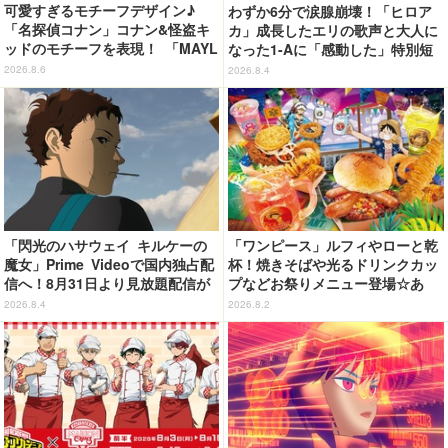
可愛すぎるモチーフデザイン♪
わずか6分で涙腺崩壊！「ヒロア
「名探偵コナン」コナン&怪盗キ
カ」成長したエリの歌声と大人に
ッドのモチーフを表現！ 「MAYL
なった1-Aに「感動した」特別短
A」パンプスがセール実施中【3
編「I am a hero too」【ネタバ
2026.8.6
2026.8.4
0％オフセール】
レあり反応まとめ】
「閃光のハサウェイ キルケーの
「ワンピース」ルフィやローと乾
魔女」Prime Videoで国内独占配
杯！焼きそばや光るドリンクカッ
信へ！8月31日より見放題配信が
プなどお祭りメニュー登場☆あ
スタート
の“麦わら帽子”もグッズ化!? 【U
2026.8.4
2026.8.2
SJ「ワンピース・プレミア・サマ
ー」が開幕】