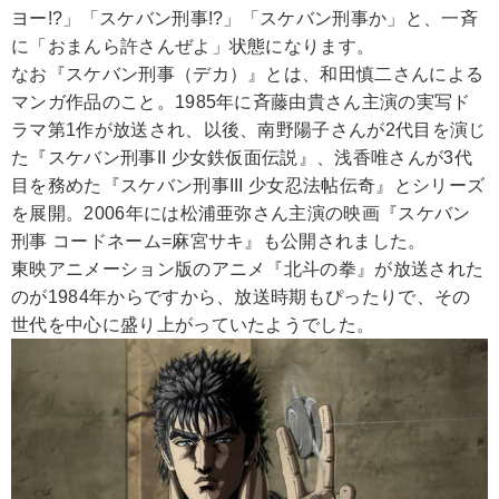
ヨー!?」「スケバン刑事!?」「スケバン刑事か」と、一斉
に「おまんら許さんぜよ」状態になります。
なお『スケバン刑事（デカ）』とは、和田慎二さんによる
マンガ作品のこと。1985年に斉藤由貴さん主演の実写ド
ラマ第1作が放送され、以後、南野陽子さんが2代目を演じ
た『スケバン刑事II 少女鉄仮面伝説』、浅香唯さんが3代
目を務めた『スケバン刑事III 少女忍法帖伝奇』とシリーズ
を展開。2006年には松浦亜弥さん主演の映画『スケバン
刑事 コードネーム=麻宮サキ』も公開されました。
東映アニメーション版のアニメ『北斗の拳』が放送された
のが1984年からですから、放送時期もぴったりで、その
世代を中心に盛り上がっていたようでした。