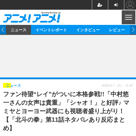
CL
ム
ニュース
イベントレポート
インタビュー
レビュー
ニュース
アニメ
映画/ドラマ
イベントレポート
マンガ
ノベル
アニメ
映画
インタビュー
音楽
声優
ライブ
舞台
スタッフ
声優
レビュー
2026.6.7（日） 12:00
ニュース
ファン待望“レイ”がついに本格参戦!!「中村悠
ゲーム
グッズ
海外イベント
ビジネス
俳優・タレント
アーティスト
アニメ
実写
動画
一さんの女声は貴重」「シャオ！」と好評♪ マ
イベント
海外
ビジネス
書評
イベント
アニメ
映画/ドラマ
連載・コラム
ミヤとヨーヨー武器にも視聴者盛り上がり！
【「北斗の拳」第11話ネタバレあり反応まと
ゲーム
座談会
アニメ！アニメ！TV
ABEMA Cafe
め】