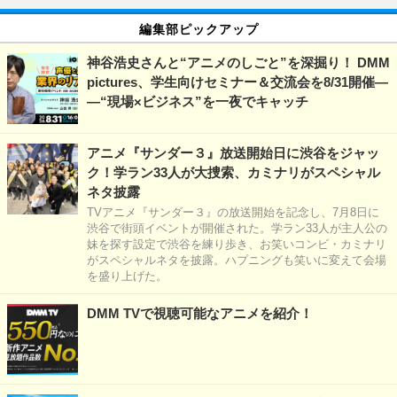
編集部ピックアップ
神谷浩史さんと“アニメのしごと”を深掘り！ DMM
pictures、学生向けセミナー＆交流会を8/31開催―
―“現場×ビジネス”を一夜でキャッチ
アニメ『サンダー３』放送開始日に渋谷をジャッ
ク！学ラン33人が大捜索、カミナリがスペシャル
ネタ披露
TVアニメ『サンダー３』の放送開始を記念し、7月8日に
渋谷で街頭イベントが開催された。学ラン33人が主人公の
妹を探す設定で渋谷を練り歩き、お笑いコンビ・カミナリ
がスペシャルネタを披露。ハプニングも笑いに変えて会場
を盛り上げた。
DMM TVで視聴可能なアニメを紹介！