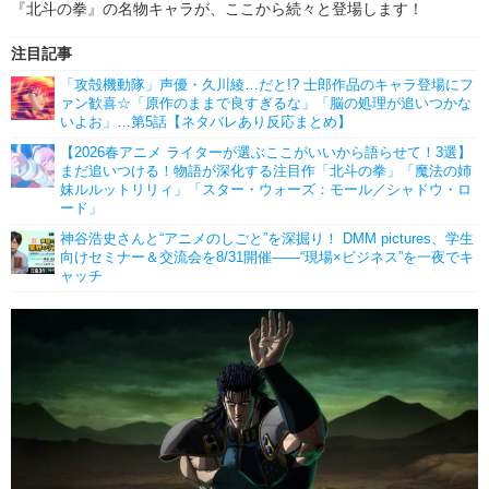
『北斗の拳』の名物キャラが、ここから続々と登場します！
注目記事
「攻殻機動隊」声優・久川綾…だと!? 士郎作品のキャラ登場にフ
ァン歓喜☆「原作のままで良すぎるな」「脳の処理が追いつかな
いよお」…第5話【ネタバレあり反応まとめ】
【2026春アニメ ライターが選ぶここがいいから語らせて！3選】
まだ追いつける！物語が深化する注目作「北斗の拳」「魔法の姉
妹ルルットリリィ」「スター・ウォーズ：モール／シャドウ・ロ
ード」
神谷浩史さんと“アニメのしごと”を深掘り！ DMM pictures、学生
向けセミナー＆交流会を8/31開催――“現場×ビジネス”を一夜でキ
ャッチ