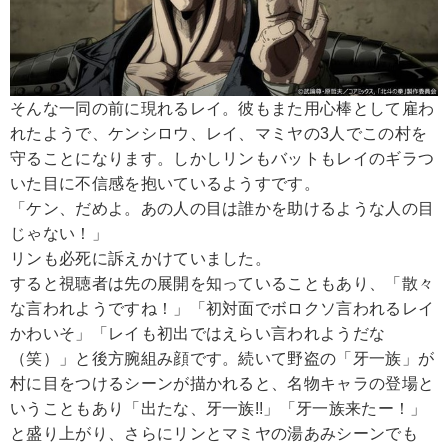
そんな一同の前に現れるレイ。彼もまた用心棒として雇わ
れたようで、ケンシロウ、レイ、マミヤの3人でこの村を
守ることになります。しかしリンもバットもレイのギラつ
いた目に不信感を抱いているようすです。
「ケン、だめよ。あの人の目は誰かを助けるような人の目
じゃない！」
リンも必死に訴えかけていました。
すると視聴者は先の展開を知っていることもあり、「散々
な言われようですね！」「初対面でボロクソ言われるレイ
かわいそ」「レイも初出ではえらい言われようだな
（笑）」と後方腕組み顔です。続いて野盗の「牙一族」が
村に目をつけるシーンが描かれると、名物キャラの登場と
いうこともあり「出たな、牙一族!!」「牙一族来たー！」
と盛り上がり、さらにリンとマミヤの湯あみシーンでも