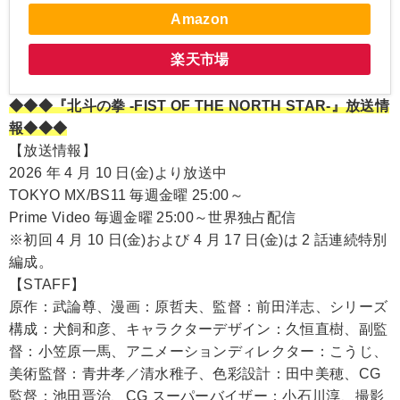
Amazon
楽天市場
◆◆◆『北斗の拳 -FIST OF THE NORTH STAR-』放送情
報◆◆◆
【放送情報】
2026 年 4 月 10 日(金)より放送中
TOKYO MX/BS11 毎週金曜 25:00～
Prime Video 毎週金曜 25:00～世界独占配信
※初回 4 月 10 日(金)および 4 月 17 日(金)は 2 話連続特別
編成。
【STAFF】
原作：武論尊、漫画：原哲夫、監督：前田洋志、シリーズ
構成：犬飼和彦、キャラクターデザイン：久恒直樹、副監
督：小笠原一馬、アニメーションディレクター：こうじ、
美術監督：青井孝／清水稚子、色彩設計：田中美穂、CG
監督：池田晋治、CG スーパーバイザー：小石川淳、撮影