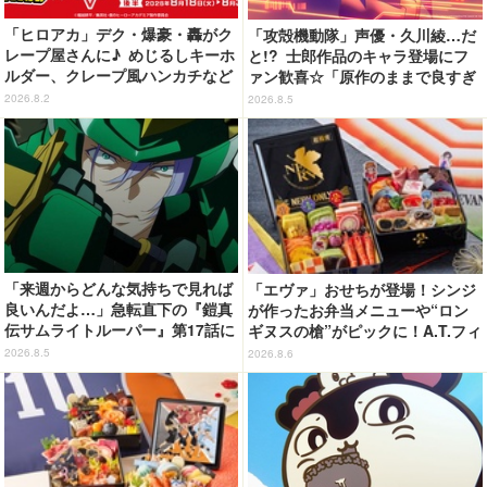
「ヒロアカ」デク・爆豪・轟がク
「攻殻機動隊」声優・久川綾…だ
レープ屋さんに♪ めじるしキーホ
と!? 士郎作品のキャラ登場にフ
ルダー、クレープ風ハンカチなど
ァン歓喜☆「原作のままで良すぎ
限定グッズ＆コラボクレープが登
るな」「脳の処理が追いつかない
2026.8.2
2026.8.5
場
よお」…第5話【ネタバレあり反
応まとめ】
「来週からどんな気持ちで見れば
「エヴァ」おせちが登場！シンジ
良いんだよ…」急転直下の『鎧真
が作ったお弁当メニューや“ロン
伝サムライトルーパー』第17話に
ギヌスの槍”がピックに！A.T.フィ
感情の追いつかない視聴者が続
ールド風呂敷も便利◎【予約開
2026.8.5
2026.8.6
出…【ネタバレあり反応まとめ】
始】