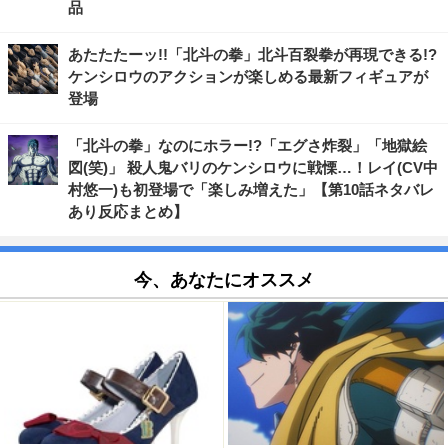
品
あたたたーッ!!「北斗の拳」北斗百裂拳が再現できる!?
ケンシロウのアクションが楽しめる最新フィギュアが
登場
「北斗の拳」なのにホラー!?「エグさ炸裂」「地獄絵
図(笑)」 殺人鬼バリのケンシロウに戦慄…！レイ(CV中
村悠一)も初登場で「楽しみ増えた」【第10話ネタバレ
あり反応まとめ】
今、あなたにオススメ