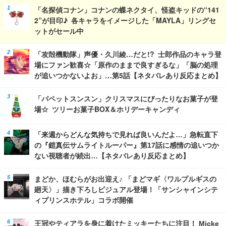
「名探偵コナン」コナンの蝶ネクタイ、怪盗キッドの“141
2”が目印♪ 各キャラをイメージした「MAYLA」リングセ
ットがセール中
「攻殻機動隊」声優・久川綾…だと!? 士郎作品のキャラ登
場にファン歓喜☆「原作のままで良すぎるな」「脳の処理
が追いつかないよお」…第5話【ネタバレあり反応まとめ】
「パペットスンスン」クリスマスにぴったりなお菓子が登
場☆ ツリーお菓子BOX＆ホリデーキャンディ
「来週からどんな気持ちで見れば良いんだよ…」急転直下
の『鎧真伝サムライトルーパー』第17話に感情の追いつか
ない視聴者が続出…【ネタバレあり反応まとめ】
まどか、ほむらがお出迎え♪ 「まどマギ〈ワルプルギスの
廻天〉」描き下ろしビジュアル登場！「サンシャインシテ
ィプリンスホテル」コラボ開催
王冠やティアラを身に着けたミッキーたちに注目！ Micke