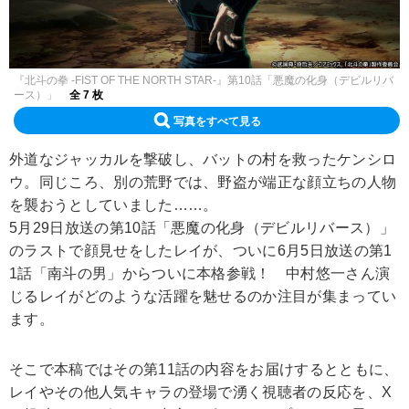
『北斗の拳 -FIST OF THE NORTH STAR-』第10話「悪魔の化身（デビルリバ
ース）」
全 7 枚
写真をすべて見る
外道なジャッカルを撃破し、バットの村を救ったケンシロ
ウ。同じころ、別の荒野では、野盗が端正な顔立ちの人物
を襲おうとしていました……。
5月29日放送の第10話「悪魔の化身（デビルリバース）」
のラストで顔見せをしたレイが、ついに6月5日放送の第1
1話「南斗の男」からついに本格参戦！ 中村悠一さん演
じるレイがどのような活躍を魅せるのか注目が集まってい
ます。
そこで本稿ではその第11話の内容をお届けするとともに、
レイやその他人気キャラの登場で湧く視聴者の反応を、X