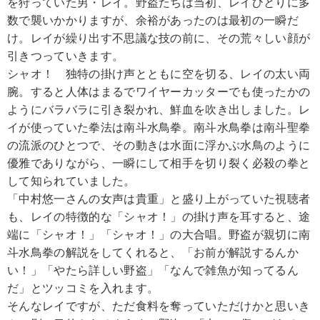
を狩っていた男・レイ。野盗たちは当初、レイひとりに多
数で襲いかかりますが、余裕があったのは最初の一瞬だ
け。レイが繰り出す不思議な技の前に、その荒々しい顔が
引きつっていきます。
シャオ！ 独特の掛け声とともに空を切る、レイの太い両
腕。すると人体はまるでワイヤーカッターでも使ったかの
ようにバラバラに引き裂かれ、鮮血を吹き出しました。レ
イが使っていた拳法は南斗水鳥拳。南斗水鳥拳は南斗聖拳
の流派のひとつで、その動きは水面に浮かぶ水鳥のように
優雅でありながら、一瞬にして相手を切り裂く必殺の拳と
して知られていました。
「中村悠一さんの女声は貴重」と盛り上がっていた視聴者
も、レイの特徴的な「シャオ！」の掛け声を耳すると、途
端に「シャオ！」「シャオ！」の大合唱。野盗が親切に南
斗水鳥拳の解説をしてくれると、「お前が解説するんか
い！」「やたら詳しい野盗」「なんで雑魚が知ってるん
だ」とツッコミを入れます。
そんなレイですが、ただ食料を奪っていただけかと思いき