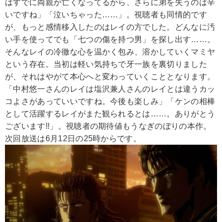
はすでに両親が亡くなってるから、さらに弟を失うのは辛
いですね」「泣いちゃった……」。視聴者も同情的です
が、もっと感情移入したのはレイの方でした。どんなに汚
い手を使ってでも「七つの傷を持つ男」を探し出す……。
そんなレイの冷徹な心を温かく包み、溶かしていくマミヤ
という存在。当初は軽い気持ちで牙一族を裏切りました
が、それはやがて本心へと変わっていくこととなります。
「中村悠一さんのレイは塩沢兼人さんのレイとは違うカッ
コよさがあっていいですね。今後も楽しみ」「ケンの相棒
として活躍するレイがまた観られるとは……。ありがとう
ございます!!」。視聴者の期待値もうなぎのぼりの本作。
次回放送は6月12日の25時からです。