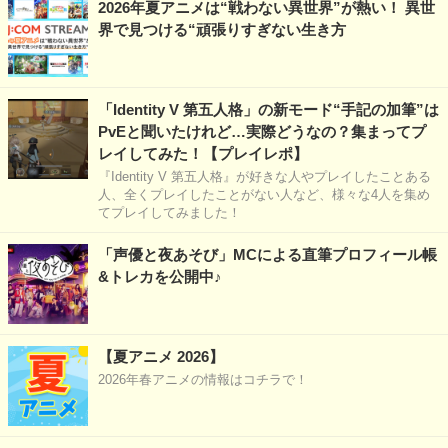
2026年夏アニメは“戦わない異世界”が熱い！ 異世
界で見つける“頑張りすぎない生き方
「Identity V 第五人格」の新モード“手記の加筆”は
PvEと聞いたけれど…実際どうなの？集まってプ
レイしてみた！【プレイレポ】
『Identity V 第五人格』が好きな人やプレイしたことある
人、全くプレイしたことがない人など、様々な4人を集め
てプレイしてみました！
「声優と夜あそび」MCによる直筆プロフィール帳
&トレカを公開中♪
【夏アニメ 2026】
2026年春アニメの情報はコチラで！