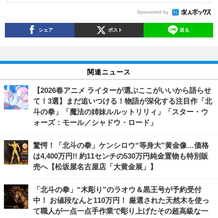
Sponsored by
シェア
ポスト
送る
関連ニュース
【2026春アニメ ライターが選ぶここがいいから語らせ
て！3選】まだ追いつける！物語が深化する注目作「北
斗の拳」「魔法の姉妹ルルットリリィ」「スター・ウ
ォーズ：モール／シャドウ・ロード」
驚愕！「北斗の拳」ケンシロウ“等身大”黄金像…価格
は4,400万円!! 約11センチの530万円純金置物も特別販
売へ【松坂屋名古屋店「大黄金展」】
「北斗の拳」“木彫り”のラオウ＆黒王号が予約受付
中！ お値段なんと110万円！ 厳選された天然木を使っ
て職人が一点一点手作業で彫り上げたその超高級な一