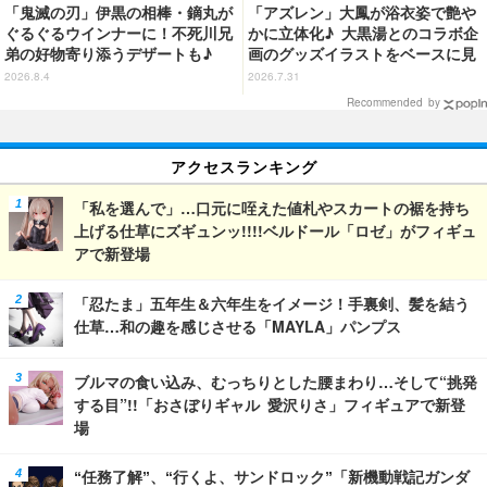
「鬼滅の刃」伊黒の相棒・鏑丸が
「アズレン」大鳳が浴衣姿で艶や
ぐるぐるウインナーに！不死川兄
かに立体化♪ 大黒湯とのコラボ企
弟の好物寄り添うデザートも♪
画のグッズイラストをベースに見
「ジョイフル」コラボ第3弾・第4
応え抜群の仕上がり
2026.8.4
2026.7.31
弾決定【8月18日～】
Recommended by
アクセスランキング
「私を選んで」…口元に咥えた値札やスカートの裾を持ち
上げる仕草にズギュンッ!!!!ベルドール「ロゼ」がフィギュ
アで新登場
「忍たま」五年生＆六年生をイメージ！手裏剣、髪を結う
仕草…和の趣を感じさせる「MAYLA」パンプス
ブルマの食い込み、むっちりとした腰まわり…そして“挑発
する目”!!「おさぼりギャル 愛沢りさ」フィギュアで新登
場
“任務了解”、“行くよ、サンドロック”「新機動戦記ガンダ