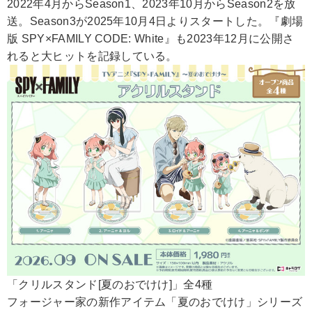
2022年4月から
Season1、
2
023年10月からSeason2を放
送。Season3が2025年10月4日よりスタートした。
『劇場
版 SPY×FAMILY CODE: White』も2023年12月に公開さ
れると大ヒットを記録している。
「クリルスタンド[夏のおでけけ]」全4種
フォージャー家の新作アイテム「夏のおでけけ」シリーズ