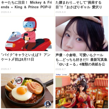
キーたちに注目！ Mickey & Fri
た腰まわり…そして“挑発する
ends × King & Prince POP-U
目”!!「おさぼりギャル 愛沢り
P SHOP「MAGIC STAGE」に新
さ」フィギュアで新登場
2026.8.4
2026.8.8
商品登場
“バイク”キャラといえば？ アン
声優・小倉唯、可愛いもクール
ケート〆切は8月11日
も…どっちも好きだ!! 最新写真集
「ゆいま～る」4種類の表紙を公
開！「成長した私の姿を楽しんで
2026.8.7
2026.8.7
いただけたら」