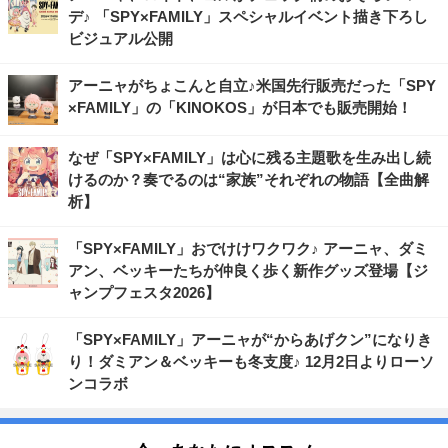
デ♪ 「SPY×FAMILY」スペシャルイベント描き下ろし
ビジュアル公開
アーニャがちょこんと自立♪米国先行販売だった「SPY
×FAMILY」の「KINOKOS」が日本でも販売開始！
なぜ「SPY×FAMILY」は心に残る主題歌を生み出し続
けるのか？奏でるのは“家族”それぞれの物語【全曲解
析】
「SPY×FAMILY」おでけけワクワク♪ アーニャ、ダミ
アン、ベッキーたちが仲良く歩く新作グッズ登場【ジ
ャンプフェスタ2026】
「SPY×FAMILY」アーニャが“からあげクン”になりき
り！ダミアン＆ベッキーも冬支度♪ 12月2日よりローソ
ンコラボ