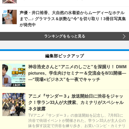
声優・井口裕香、大自然の水着姿からムーディーなホテル
まで…♪ グラマラス＆妖艶な“今”を切り取り！3冊目写真集
が発売中
ランキングをもっと見る
編集部ピックアップ
神谷浩史さんと“アニメのしごと”を深掘り！ DMM
pictures、学生向けセミナー＆交流会を8/31開催―
―“現場×ビジネス”を一夜でキャッチ
アニメ『サンダー３』放送開始日に渋谷をジャッ
ク！学ラン33人が大捜索、カミナリがスペシャル
ネタ披露
TVアニメ『サンダー３』の放送開始を記念し、7月8日に
渋谷で街頭イベントが開催された。学ラン33人が主人公の
妹を探す設定で渋谷を練り歩き、お笑いコンビ・カミナリ