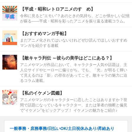
【平成・昭和レトロアニメのすゝめ】
令和に見ると“エモい”？あのときの気持ち、どこか懐かしい記憶
が蘇る――平成・昭和を彩ったアニメを振り返る連載コラム。
【おすすめマンガ手帖】
まだアニメ化されてはいないけれどぜひ読んでほしいおすすめ
マンガを紹介する連載
【敵キャラ列伝 ～彼らの美学はどこにある？】
アニメやマンガ作品において、キャラクター人気や話題は、主
人公サイドやヒーローに偏りがち。でも、「光」が明るく輝い
て見えるのは「影」の存在があってこそ。敵キャラの魅力に迫
るコラム連載。
【私のイケメン図鑑】
アニメやマンガのキャラクターに恋したことはありますか？世
間で話題になっているキャラクター、または筆者の独断と偏見
で“イケメン”をピックアップ！ イケメンの魅力をご紹介♪
一般事務・庶務事務/日払いOK/土日祝休みあり/昇給あり