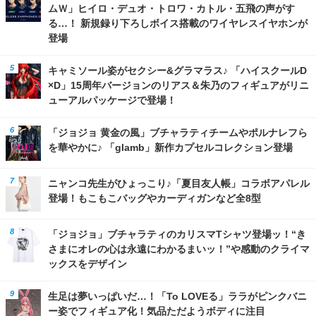
ムＷ」ヒイロ・デュオ・トロワ・カトル・五飛の声がす
る…！ 新規録り下ろしボイス搭載のワイヤレスイヤホンが
登場
キャミソール姿がセクシー&グラマラス♪ 「ハイスクールD
×D」15周年バージョンのリアス＆朱乃のフィギュアがリニ
ューアルパッケージで登場！
「ジョジョ 黄金の風」ブチャラティチームやポルナレフら
を華やかに♪ 「glamb」新作カプセルコレクション登場
ニャンコ先生がひょっこり♪「夏目友人帳」コラボアパレル
登場！もこもこバッグやカーディガンなど全8型
「ジョジョ」ブチャラティのカリスマTシャツ登場ッ！“き
さまにオレの心は永遠にわかるまいッ！”や感動のクライマ
ックスをデザイン
生足は夢いっぱいだ…！「To LOVEる」ララがピンクバニ
ー姿でフィギュア化！気品ただようボディに注目