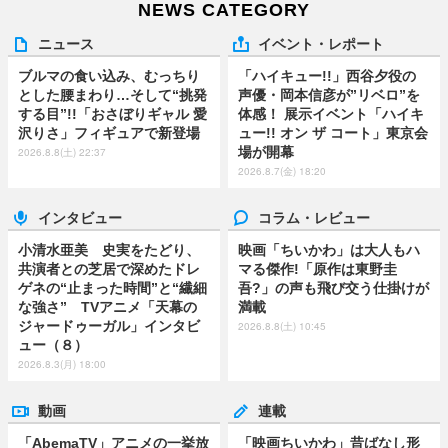
NEWS CATEGORY
ニュース
イベント・レポート
ブルマの食い込み、むっちり
「ハイキュー!!」西谷夕役の
とした腰まわり…そして“挑発
声優・岡本信彦が”リベロ”を
する目”!!「おさぼりギャル 愛
体感！ 展示イベント「ハイキ
沢りさ」フィギュアで新登場
ュー!! オン ザ コート」東京会
場が開幕
2026.8.8(土) 22:37
2026.8.7(金) 18:20
インタビュー
コラム・レビュー
小清水亜美 史実をたどり、
映画「ちいかわ」は大人もハ
共演者との芝居で深めたドレ
マる傑作!「原作は東野圭
ゲネの“止まった時間”と“繊細
吾?」の声も飛び交う仕掛けが
な強さ” TVアニメ「天幕の
満載
ジャードゥーガル」インタビ
2026.8.8(土) 10:45
ュー（８）
2026.8.3(月) 18:00
動画
連載
「AbemaTV」アニメの一挙放
「映画ちいかわ」昔ばなし形