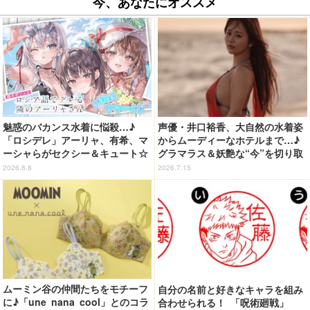
今、あなたにオススメ
魅惑のバカンス水着に悩殺…♪
声優・井口裕香、大自然の水着姿
「ロシデレ」アーリャ、有希、マ
からムーディーなホテルまで…♪
ーシャらがセクシー＆キュート☆
グラマラス＆妖艶な“今”を切り取
ももこの美麗イラストでグッズ化
り！3冊目写真集が発売中
2026.8.8
2026.7.15
【くじ引き堂】」
ムーミン谷の仲間たちをモチーフ
自分の名前と好きなキャラを組み
に♪「une nana cool」とのコラ
合わせられる！ 「呪術廻戦」