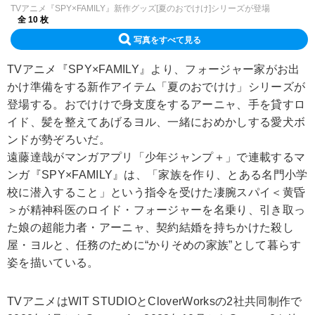
TVアニメ『SPY×FAMILY』新作グッズ[夏のおでけけ]シリーズが登場
全 10 枚
写真をすべて見る
TVアニメ『SPY×FAMILY』より、フォージャー家がお出
かけ準備をする新作アイテム「夏のおでけけ」シリーズが
登場する。おでけけで身支度をするアーニャ、手を貸すロ
イド、髪を整えてあげるヨル、一緒におめかしする愛犬ボ
ンドが勢ぞろいだ。
遠藤達哉がマンガアプリ「少年ジャンプ＋」で連載するマ
ンガ『SPY×FAMILY』は、「家族を作り、とある名門小学
校に潜入すること」という指令を受けた凄腕スパイ＜黄昏
＞が精神科医のロイド・フォージャーを名乗り、引き取っ
た娘の超能力者・アーニャ、契約結婚を持ちかけた殺し
屋・ヨルと、任務のために“かりそめの家族”として暮らす
姿を描いている。
TVアニメはWIT STUDIOとCloverWorksの2社共同制作で