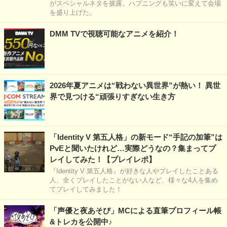
がスペシャルネタを披露。ハプニングも笑いに変えて会場
を盛り上げた。
DMM TVで視聴可能なアニメを紹介！
2026年夏アニメは“戦わない異世界”が熱い！ 異世
界で見つける“頑張りすぎない生き方
「Identity V 第五人格」の新モード“手記の加筆”は
PvEと聞いたけれど…実際どうなの？集まってプ
レイしてみた！【プレイレポ】
『Identity V 第五人格』が好きな人やプレイしたことある
人、全くプレイしたことがない人など、様々な4人を集め
てプレイしてみました！
「声優と夜あそび」MCによる直筆プロフィール帳
&トレカを公開中♪