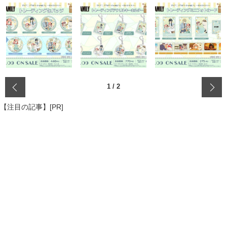
‹
1
/
2
【注目の記事】[PR]