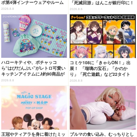
ボ第4弾インナーウェアやルーム
「死滅回游」はんこが銀行印に！
ウェアが登場！
虎杖悠仁、乙骨憂太ら16キャラ追
2026.8.8
2026.8.6
加で全104種
ハローキティや、ポチャッコ
コミケ108に「きゃらON！」出
ら“はぴだんぶい”がレトロ可愛い
展！ 「瑠璃の宝石」「かのか
キッチンアイテムに♪約90商品が
り」「死亡遊戯」など22タイト
登場【212 KITCHEN STORE】
ル・350種以上のグッズ販売
2026.8.8
2026.8.8
王冠やティアラを身に着けたミッ
ブルマの食い込み、むっちりとし