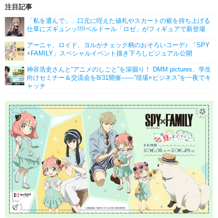
注目記事
「私を選んで」…口元に咥えた値札やスカートの裾を持ち上げる
仕草にズギュンッ!!!!ベルドール「ロゼ」がフィギュアで新登場
アーニャ、ロイド、ヨルがチェック柄のおそろいコーデ♪ 「SPY
×FAMILY」スペシャルイベント描き下ろしビジュアル公開
神谷浩史さんと“アニメのしごと”を深掘り！ DMM pictures、学生
向けセミナー＆交流会を8/31開催――“現場×ビジネス”を一夜でキ
ャッチ