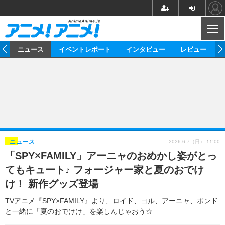
CL
ム
ニュース
イベントレポート
インタビュー
レビュー
ニュース
アニメ
映画/ドラマ
イベントレポート
マンガ
ノベル
アニメ
映画
インタビュー
音楽
声優
ライブ
舞台
スタッフ
声優
レビュー
2026.6.7（日） 11:00
ニュース
「SPY×FAMILY」アーニャのおめかし姿がとっ
ゲーム
グッズ
海外イベント
ビジネス
俳優・タレント
アーティスト
アニメ
実写
動画
てもキュート♪ フォージャー家と夏のおでけ
イベント
海外
ビジネス
書評
イベント
アニメ
映画/ドラマ
連載・コラム
け！ 新作グッズ登場
ゲーム
座談会
アニメ！アニメ！TV
ABEMA Cafe
TVアニメ『SPY×FAMILY』より、ロイド、ヨル、アーニャ、ボンド
と一緒に「夏のおでけけ」を楽しんじゃおう☆