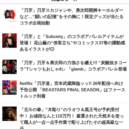
「刃牙」刃牙スカジャンや、勇次郎開脚キーホルダー
など…“闘いの記憶”をその胸に！限定グッズが当たる
コラボ企画始動
「刃牙」と「Subciety」のコラボアパレルアイテムが
登場！ 花山薫の“侠客立ち”やコミックス37巻の躍動感
あるイラストが◎
「刃牙」刃牙＆勇次郎の力強さを纏え!!! “炭酸抜きコー
ラ”Tシャツもおしゃれ♪ 「glamb」コラボアパレル登場
Netflix「刃牙道」宮本武蔵降臨ッッ!! 26年配信へ向け
予告公開 「BEASTARS FINAL SEASON」はファース
トルック到着
「北斗の拳」“木彫り”のラオウ＆黒王号が予約受付
中！ お値段なんと110万円！ 厳選された天然木を使っ
て職人が一点一点手作業で彫り上げたその超高級な一
品