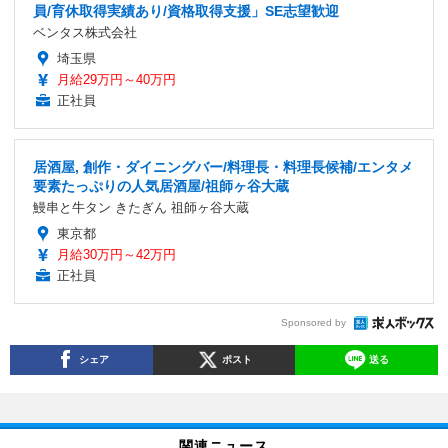
員/育休取得実績あり/資格取得支援」SE志望歓迎
ベンタス株式会社
埼玉県
月給29万円～40万円
正社員
居酒屋, 創作・ダイニングバー/料理長・料理長候補/エンタメ
要素たっぷりの人気居酒屋/祖師ヶ谷大蔵
鰻串と牛タン きたぎん 祖師ヶ谷大蔵
東京都
月給30万円～42万円
正社員
Sponsored by
シェア
ポスト
送る
関連ニュース