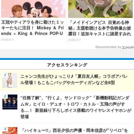
王冠やティアラを身に着けたミッ
「メイドインアビス 目覚める神
キーたちに注目！ Mickey & Fri
秘」主題歌聴ける本予告映像お披
ends × King & Prince POP-U
露目！追加キャストに諸星すみれ
P SHOP「MAGIC STAGE」に新
&星野貴紀
2026.8.4
2026.8.7
商品登場
Recommended by
アクセスランキング
ニャンコ先生がひょっこり♪「夏目友人帳」コラボアパレ
ル登場！もこもこバッグやカーディガンなど全8型
“任務了解”、“行くよ、サンドロック”「新機動戦記ガンダ
ムＷ」ヒイロ・デュオ・トロワ・カトル・五飛の声がす
る…！ 新規録り下ろしボイス搭載のワイヤレスイヤホンが
登場
「ハイキュー!!」西谷夕役の声優・岡本信彦が”リベロ”を