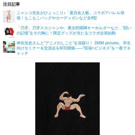
注目記事
ニャンコ先生がひょっこり♪「夏目友人帳」コラボアパレル登
場！もこもこバッグやカーディガンなど全8型
「刃牙」刃牙スカジャンや、勇次郎開脚キーホルダーなど…“闘い
の記憶”をその胸に！限定グッズが当たるコラボ企画始動
神谷浩史さんと“アニメのしごと”を深掘り！ DMM pictures、学生
向けセミナー＆交流会を8/31開催――“現場×ビジネス”を一夜でキ
ャッチ