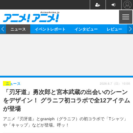
CL
ム
ニュース
イベントレポート
インタビュー
レビュー
ニュース
アニメ
映画/ドラマ
イベントレポート
マンガ
ノベル
アニメ
映画
インタビュー
音楽
声優
ライブ
舞台
スタッフ
声優
レビュー
2026.6.7（日） 10:00
ニュース
「刃牙道」勇次郎と宮本武蔵の出会いのシーン
ゲーム
グッズ
海外イベント
ビジネス
俳優・タレント
アーティスト
アニメ
実写
動画
をデザイン！ グラニフ初コラボで全12アイテム
イベント
海外
ビジネス
書評
イベント
アニメ
映画/ドラマ
連載・コラム
が登場
ゲーム
座談会
アニメ！アニメ！TV
ABEMA Cafe
アニメ『刃牙道』とgraniph（グラニフ）の初コラボで「Tシャツ」
や「キャップ」などが登場。呼ッ！