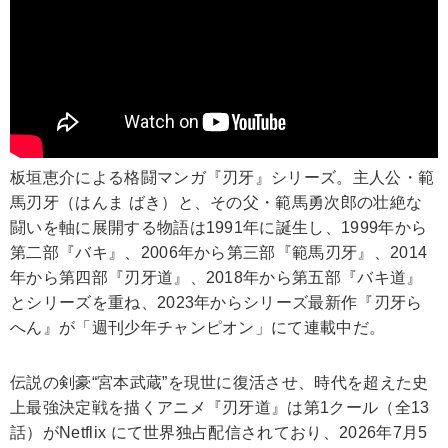
板垣恵介による格闘マンガ『刃牙』シリーズ。主人公・範
馬刃牙（はんま ばき）と、その父・範馬勇次郎の壮絶な
闘いを軸に展開する物語は1991年に誕生し、1999年から
第二部『バキ』、2006年から第三部『範馬刃牙』、2014
年から第四部『刃牙道』、2018年から第五部『バキ道』
とシリーズを重ね、2023年からシリーズ最新作『刃牙ら
へん』が「週刊少年チャンピオン」にて連載中だ。
伝説の剣豪“宮本武蔵”を現世に復活させ、時代を超えた史
上最強決定戦を描くアニメ『刃牙道』は第1クール（全13
話）がNetflix にて世界独占配信されており、2026年7月5