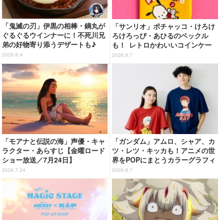
「鬼滅の刃」伊黒の相棒・鏑丸が
「サンリオ」ポチャッコ・けろけ
ぐるぐるウインナーに！不死川兄
ろけろっぴ・あひるのペックル
弟の好物寄り添うデザートも♪
も！ レトロかわいいコインケー
「ジョイフル」コラボ第3弾・第4
ス第2弾がカプセルトイに登場♪
2026.8.4
2026.8.7
弾決定【8月18日～】
「モアナと伝説の海」声優・キャ
「ガンダム」アムロ、シャア、カ
ラクター・あらすじ【金曜ロード
ツ・レツ・キッカも！アニメの世
ショー放送／7月24日】
界をPOPにまとうカラーグラフィ
ックTシャツが新登場
2026.7.24
2026.8.7