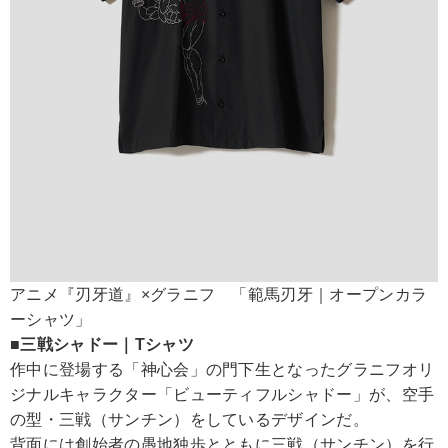
アニメ『刃牙道』×グラニフ 「範馬刃牙｜オープンカラ
ーシャツ」
■三戦シャドー｜Tシャツ
作中に登場する「神心会」の門下生となったグラニフオリ
ジナルキャラクター「ビューティフルシャドー」が、空手
の型・三戦（サンチン）をしているデザインだ。
背面には創始者の愚地独歩とともに三戦（サンチン）を行