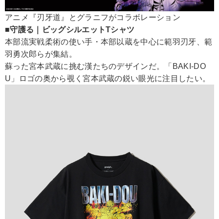
アニメ『刃牙道』とグラニフがコラボレーション
■守護る｜ビッグシルエットTシャツ
本部流実戦柔術の使い手・本部以蔵を中心に範羽刃牙、範
羽勇次郎らが集結。
蘇った宮本武蔵に挑む漢たちのデザインだ。「BAKI-DO
U」ロゴの奥から覗く宮本武蔵の鋭い眼光に注目したい。