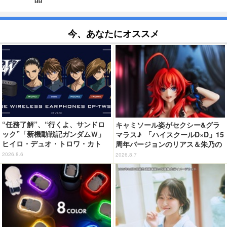
今、あなたにオススメ
“任務了解”、“行くよ、サンドロ
キャミソール姿がセクシー&グラ
ック”「新機動戦記ガンダムＷ」
マラス♪ 「ハイスクールD×D」15
ヒイロ・デュオ・トロワ・カト
周年バージョンのリアス＆朱乃の
ル・五飛の声がする…！ 新規録
フィギュアがリニューアルパッケ
2026.8.6
2026.8.7
り下ろしボイス搭載のワイヤレス
ージで登場！
イヤホンが登場