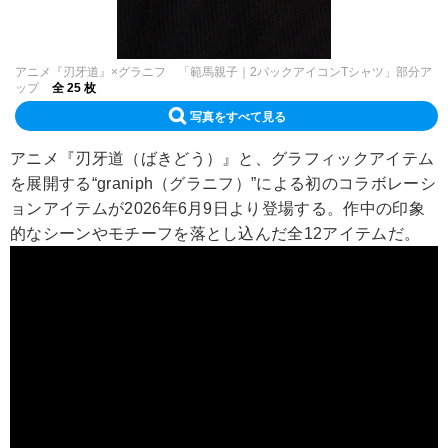
アニメ『刃牙道』×グラニフ 「範馬親子｜2パックアイコンTシャツ」部分ア
ップ
全 25 枚
写真をすべて見る
アニメ『刃牙道（ばきどう）』と、グラフィックアイテム
を展開する“graniph（グラニフ）”による初のコラボレーシ
ョンアイテムが2026年6月9日より登場する。作中の印象
的なシーンやモチーフを落とし込んだ全12アイテムだ。