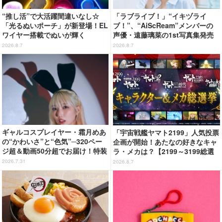
“推し活”で大活躍間違いなし☆
「ラブライブ！」“イキヅライ
「光るぬいポーチ」が新登場！EL
ブ！”、“AiScReam”メンバーの
ワイヤー搭載でぬいが輝く
声優・遠藤璃菜の1st写真集発売
決定！2ショット写メ会と写真集
2026.8.7
2026.8.7
サイン会も開催！【10月6日発
売】
ギャルコスプレイヤー・霜月めあ
「宇宙戦艦ヤマト2199」人気投票
の“かわいさ”と“色気”─320ペー
企画が開始！あたなの好きなキャ
ジ超＆動画50分超でお届け！特装
ラ・メカは？【2199～3199総選
合本版のデジタル写真集が登場
挙】
2026.7.31
2026.8.7