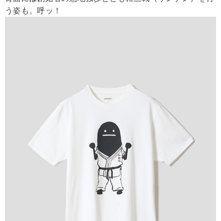
う姿も。呼ッ！