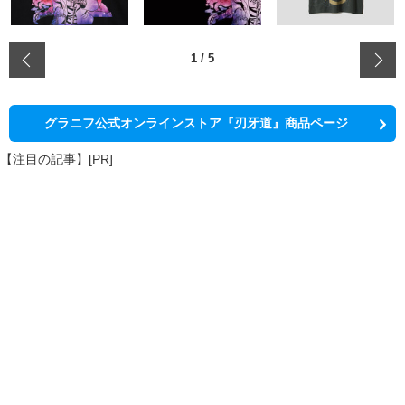
‹
1
/
5
グラニフ公式オンラインストア『刃牙道』商品ページ
【注目の記事】[PR]