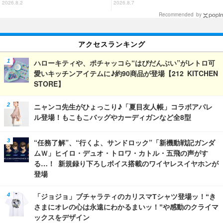
ズに☆「はぴだんぶい」JR東海と
Tシャツなどミニコレクション登
2026.8.2
2026.8.7
コラボ企画
場
Recommended by
アクセスランキング
ハローキティや、ポチャッコら“はぴだんぶい”がレトロ可
愛いキッチンアイテムに♪約90商品が登場【212 KITCHEN
STORE】
ニャンコ先生がひょっこり♪「夏目友人帳」コラボアパレ
ル登場！もこもこバッグやカーディガンなど全8型
“任務了解”、“行くよ、サンドロック”「新機動戦記ガンダ
ムＷ」ヒイロ・デュオ・トロワ・カトル・五飛の声がす
る…！ 新規録り下ろしボイス搭載のワイヤレスイヤホンが
登場
「ジョジョ」ブチャラティのカリスマTシャツ登場ッ！“き
さまにオレの心は永遠にわかるまいッ！”や感動のクライマ
ックスをデザイン