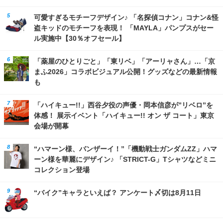
可愛すぎるモチーフデザイン♪ 「名探偵コナン」コナン&怪
盗キッドのモチーフを表現！ 「MAYLA」パンプスがセー
ル実施中【30％オフセール】
「薬屋のひとりごと」「東リベ」「アーリャさん」…「京
まふ2026」コラボビジュアル公開！グッズなどの最新情報
も
「ハイキュー!!」西谷夕役の声優・岡本信彦が”リベロ”を
体感！ 展示イベント「ハイキュー!! オン ザ コート」東京
会場が開幕
“ハマーン様、バンザーイ！”「機動戦士ガンダムZZ」ハマ
ーン様を華麗にデザイン♪ 「STRICT-G」Tシャツなどミニ
コレクション登場
“バイク”キャラといえば？ アンケート〆切は8月11日