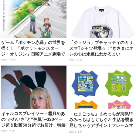
ゲーム「ポケモン赤緑」の世界を
「ジョジョ」ブチャラティのカリ
描く！ 「ポケットモンスター
スマTシャツ登場ッ！“きさまにオ
ジ・オリジン」日曜アニメ劇場で
レの心は永遠にわかるまい
8月2日に放送
ッ！”や感動のクライマックスを
2026.7.27
2026.8.6
デザイン
ギャルコスプレイヤー・霜月めあ
「たまごっち」まめっちが病気!?
の“かわいさ”と“色気”─320ペー
みみっちはもぐもぐ♪ 生活を覗き
ジ超＆動画50分超でお届け！特装
見しちゃうデザイン！フレームマ
合本版のデジタル写真集が登場
グネット「ぴたっとフレーム」登
2026.7.31
2026.8.5