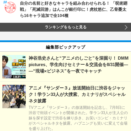
自分の名前と好きなキャラを組み合わせられる！ 「呪術廻
戦」「死滅回游」はんこが銀行印に！虎杖悠仁、乙骨憂太
ら16キャラ追加で全104種
ランキングをもっと見る
編集部ピックアップ
神谷浩史さんと“アニメのしごと”を深掘り！ DMM
pictures、学生向けセミナー＆交流会を8/31開催―
―“現場×ビジネス”を一夜でキャッチ
アニメ『サンダー３』放送開始日に渋谷をジャッ
ク！学ラン33人が大捜索、カミナリがスペシャル
ネタ披露
TVアニメ『サンダー３』の放送開始を記念し、7月8日に
渋谷で街頭イベントが開催された。学ラン33人が主人公の
妹を探す設定で渋谷を練り歩き、お笑いコンビ・カミナリ
がスペシャルネタを披露。ハプニングも笑いに変えて会場
を盛り上げた。