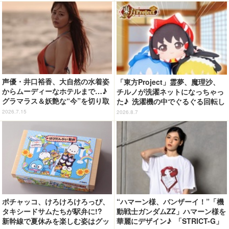
場☆
声優・井口裕香、大自然の水着姿
「東方Project」霊夢、魔理沙、
からムーディーなホテルまで…♪
チルノが洗濯ネットになっちゃっ
グラマラス＆妖艶な“今”を切り取
た♪ 洗濯機の中でぐるぐる回転し
り！3冊目写真集が発売中
続ける姿を思わず眺めたくなっち
2026.7.15
2026.8.7
ゃう!?
ポチャッコ、けろけろけろっぴ、
“ハマーン様、バンザーイ！”「機
タキシードサムたちが駅弁に!?
動戦士ガンダムZZ」ハマーン様を
新幹線で夏休みを楽しむ姿はグッ
華麗にデザイン♪ 「STRICT-G」