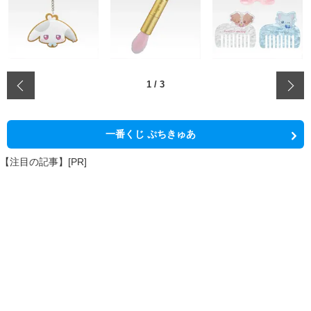
‹
1
/
3
一番くじ ぷちきゅあ
【注目の記事】[PR]