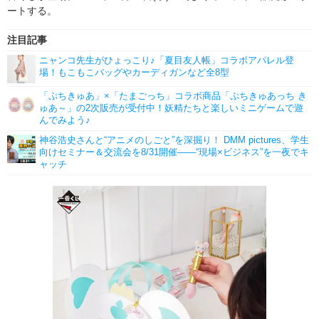
ートする。
注目記事
ニャンコ先生がひょっこり♪「夏目友人帳」コラボアパレル登
場！もこもこバッグやカーディガンなど全8型
「ぷちきゅあ」×「たまごっち」コラボ商品「ぷちきゅあっち き
ゅあ～」の2次販売が受付中！妖精たちと楽しいミニゲームで遊
んでみよう♪
神谷浩史さんと“アニメのしごと”を深掘り！ DMM pictures、学生
向けセミナー＆交流会を8/31開催――“現場×ビジネス”を一夜でキ
ャッチ