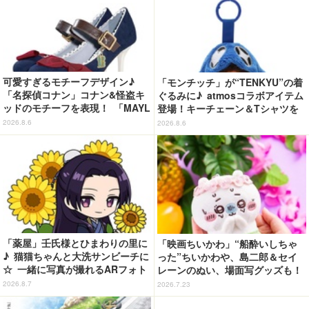
可愛すぎるモチーフデザイン♪
「モンチッチ」が“TENKYU”の着
「名探偵コナン」コナン&怪盗キ
ぐるみに♪ atmosコラボアイテム
ッドのモチーフを表現！ 「MAYL
登場！キーチェーン＆Tシャツを
A」パンプスがセール実施中【3
展開
2026.8.6
2026.8.6
0％オフセール】
「薬屋」壬氏様とひまわりの里に
「映画ちいかわ」“船酔いしちゃ
♪ 猫猫ちゃんと大洗サンビーチに
った”ちいかわや、島二郎＆セイ
☆ 一緒に写真が撮れるARフォト
レーンのぬい、場面写グッズも！
スポット企画「猫猫・壬氏と夏巡
新商品が続々登場【8月7日発売】
2026.8.7
2026.7.23
り」開催【茨城県】