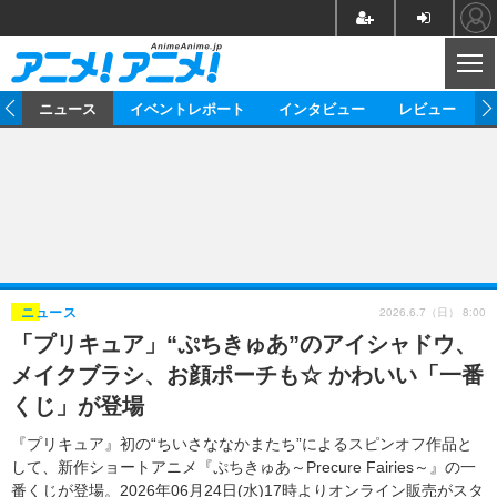
CL
ム
ニュース
イベントレポート
インタビュー
レビュー
ニュース
アニメ
映画/ドラマ
イベントレポート
マンガ
ノベル
アニメ
映画
インタビュー
音楽
声優
ライブ
舞台
スタッフ
声優
レビュー
2026.6.7（日） 8:00
ニュース
「プリキュア」“ぷちきゅあ”のアイシャドウ、
ゲーム
グッズ
海外イベント
ビジネス
俳優・タレント
アーティスト
アニメ
実写
動画
メイクブラシ、お顔ポーチも☆ かわいい「一番
イベント
海外
ビジネス
書評
イベント
アニメ
映画/ドラマ
連載・コラム
くじ」が登場
ゲーム
座談会
アニメ！アニメ！TV
ABEMA Cafe
『プリキュア』初の“ちいさななかまたち”によるスピンオフ作品と
して、新作ショートアニメ『ぷちきゅあ～Precure Fairies～』の一
番くじが登場。2026年06月24日(水)17時よりオンライン販売がスタ