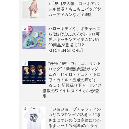
♪「夏目友人帳」コラボアパ
レル登場！もこもこバッグや
多
カーディガンなど全8型
ハローキティや、ポチャッコ
ら“はぴだんぶい”がレトロ可
愛いキッチンアイテムに♪約
90商品が登場【212
KITCHEN STORE】
“任務了解”、“行くよ、サンド
ロック”「新機動戦記ガンダ
ムＷ」ヒイロ・デュオ・トロ
ワ・カトル・五飛の声がす
る…！ 新規録り下ろしボイス
搭載のワイヤレスイヤホンが登
場
「ジョジョ」ブチャラティの
カリスマTシャツ登場ッ！“き
さまにオレの心は永遠にわか
るまいッ！”や感動のクライ