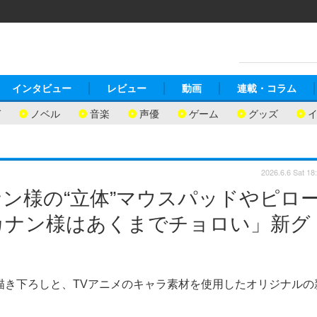
インタビュー
レビュー
動画
連載・コラム
ガ
ノベル
音楽
声優
ゲーム
グッズ
2026.6.6 Sat 18
ン様の“立体”マウスパッドやピロ
カナン様はあくまでチョロい」新グ
描き下ろしと、TVアニメのキャラ素材を使用したオリジナルの