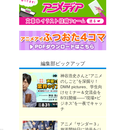
編集部ピックアップ
神谷浩史さんと“アニメ
のしごと”を深掘り！
DMM pictures、学生向
けセミナー＆交流会を
8/31開催――“現場×ビ
ジネス”を一夜でキャッ
チ
アニメ『サンダー３』
までチョロい」チャイナ姿、メイド姿、チア姿がキュートすぎる♪ オンラインくじが登場【くじ引き堂】
放送開始日に渋谷をジ