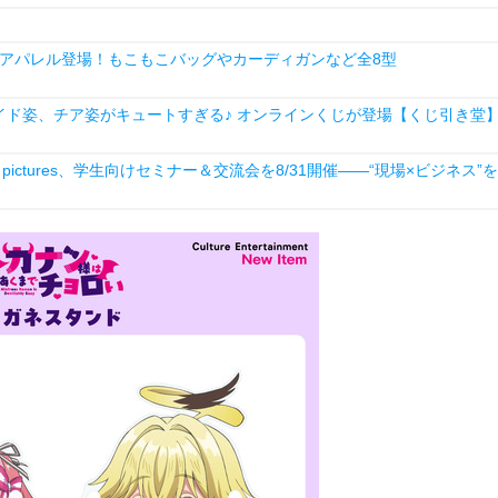
アパレル登場！もこもこバッグやカーディガンなど全8型
ド姿、チア姿がキュートすぎる♪ オンラインくじが登場【くじ引き堂
ictures、学生向けセミナー＆交流会を8/31開催――“現場×ビジネス”を