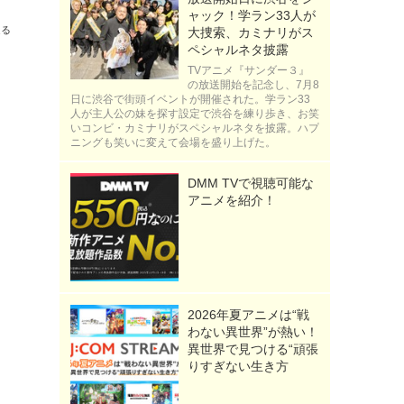
ャック！学ラン33人が
送る
大捜索、カミナリがス
ペシャルネタ披露
TVアニメ『サンダー３』
の放送開始を記念し、7月8
日に渋谷で街頭イベントが開催された。学ラン33
人が主人公の妹を探す設定で渋谷を練り歩き、お笑
いコンビ・カミナリがスペシャルネタを披露。ハプ
ニングも笑いに変えて会場を盛り上げた。
DMM TVで視聴可能な
アニメを紹介！
2026年夏アニメは“戦
わない異世界”が熱い！
異世界で見つける“頑張
りすぎない生き方