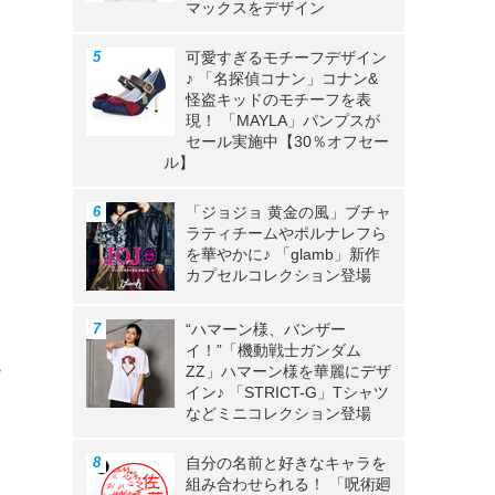
マックスをデザイン
可愛すぎるモチーフデザイン
♪ 「名探偵コナン」コナン&
怪盗キッドのモチーフを表
現！ 「MAYLA」パンプスが
セール実施中【30％オフセー
ル】
「ジョジョ 黄金の風」ブチャ
ラティチームやポルナレフら
を華やかに♪ 「glamb」新作
カプセルコレクション登場
“ハマーン様、バンザー
イ！”「機動戦士ガンダム
ー
ZZ」ハマーン様を華麗にデザ
イン♪ 「STRICT-G」Tシャツ
などミニコレクション登場
自分の名前と好きなキャラを
組み合わせられる！ 「呪術廻