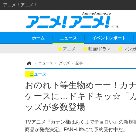
アニメ！アニメ！
ホーム
ニュース
イベントレポート
アニメ
映画/ドラマ
マン
ホーム
›
ニュース
›
グッズ
›
記事
ニュース
おのれ下等生物めーー！カナ
ケースに…ドキドキッ☆「
ッズが多数登場
TVアニメ『カナン様はあくまでチョロい』の新規
商品が発売決定。FAN+Lifeにて予約受付中だ。