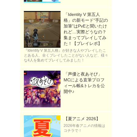
「Identity V 第五人
格」の新モード“手記の
加筆”はPvEと聞いたけ
り
れど…実際どうなの？
集まってプレイしてみ
、
た！【プレイレポ】
『Identity V 第五人格』が好きな人やプレイしたこ
とある人、全くプレイしたことがない人など、様々
な4人を集めてプレイしてみました！
「声優と夜あそび」
MCによる直筆プロフ
ィール帳&トレカを公
開中♪
【夏アニメ 2026】
2026年春アニメの情報は
コチラで！